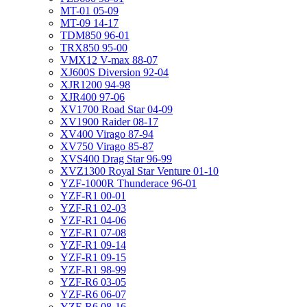
MT-01 05-09
MT-09 14-17
TDM850 96-01
TRX850 95-00
VMX12 V-max 88-07
XJ600S Diversion 92-04
XJR1200 94-98
XJR400 97-06
XV1700 Road Star 04-09
XV1900 Raider 08-17
XV400 Virago 87-94
XV750 Virago 85-87
XVS400 Drag Star 96-99
XVZ1300 Royal Star Venture 01-10
YZF-1000R Thunderace 96-01
YZF-R1 00-01
YZF-R1 02-03
YZF-R1 04-06
YZF-R1 07-08
YZF-R1 09-14
YZF-R1 09-15
YZF-R1 98-99
YZF-R6 03-05
YZF-R6 06-07
YZF-R6 08-16