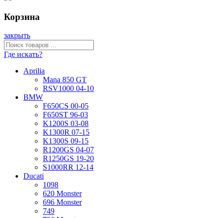
Корзина
закрыть
Где искать?
Aprilia
Mana 850 GT
RSV1000 04-10
BMW
F650CS 00-05
F650ST 96-03
K1200S 03-08
K1300R 07-15
K1300S 09-15
R1200GS 04-07
R1250GS 19-20
S1000RR 12-14
Ducati
1098
620 Monster
696 Monster
749