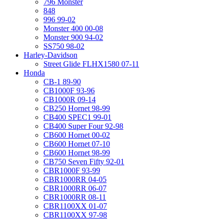
796 Monster
848
996 99-02
Monster 400 00-08
Monster 900 94-02
SS750 98-02
Harley-Davidson
Street Glide FLHX1580 07-11
Honda
CB-1 89-90
CB1000F 93-96
CB1000R 09-14
CB250 Hornet 98-99
CB400 SPEC1 99-01
CB400 Super Four 92-98
CB600 Hornet 00-02
CB600 Hornet 07-10
CB600 Hornet 98-99
CB750 Seven Fifty 92-01
CBR1000F 93-99
CBR1000RR 04-05
CBR1000RR 06-07
CBR1000RR 08-11
CBR1100XX 01-07
CBR1100XX 97-98