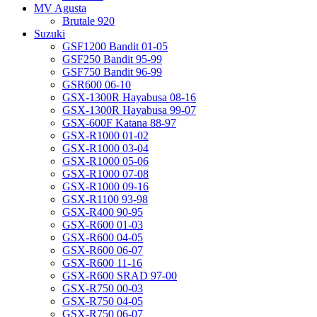
MV Agusta
Brutale 920
Suzuki
GSF1200 Bandit 01-05
GSF250 Bandit 95-99
GSF750 Bandit 96-99
GSR600 06-10
GSX-1300R Hayabusa 08-16
GSX-1300R Hayabusa 99-07
GSX-600F Katana 88-97
GSX-R1000 01-02
GSX-R1000 03-04
GSX-R1000 05-06
GSX-R1000 07-08
GSX-R1000 09-16
GSX-R1100 93-98
GSX-R400 90-95
GSX-R600 01-03
GSX-R600 04-05
GSX-R600 06-07
GSX-R600 11-16
GSX-R600 SRAD 97-00
GSX-R750 00-03
GSX-R750 04-05
GSX-R750 06-07