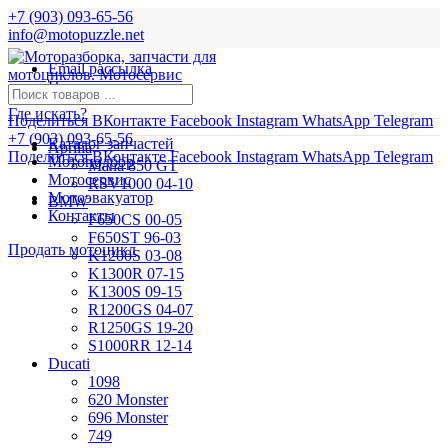
+7 (903) 093-65-56
info@motopuzzle.net
Email рассылка
Новости
Где искать?
Поделиться ВКонтакте
Facebook
Instagram
WhatsApp
Telegram
+7 (903) 093-65-56
Каталог запчастей
Aprilia
Поделиться ВКонтакте
Facebook
Instagram
WhatsApp
Telegram
Мотоподбор
Mana 850 GT
Мотосервис
RSV1000 04-10
Мотоэвакуатор
BMW
Контакты
F650CS 00-05
F650ST 96-03
Продать мотоцикл
K1200S 03-08
K1300R 07-15
K1300S 09-15
R1200GS 04-07
R1250GS 19-20
S1000RR 12-14
Ducati
1098
620 Monster
696 Monster
749