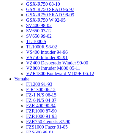
GSX-R750 08-10
GSX-R750 SRAD 96-97
GSX-R750 SRAD 98-99
GSX-R750 W 92-95
SV400 98-02
SV650 03-12
SV650 99-02
TL 1000 S
TL1000R 98-02
VS400 Intruder 94-96
VS750 Intruder 85-91
VZ400 Desperado Winder 99-00
VZ800 Intruder M800 05-11
VZR1800 Boulevard M109R 06-12
Yamaha
FJ1200 91-93
FJR1300 06-12
FZ-1 N/S 06-15
FZ-6 N/S 04-07
FZR 400 90-94
FZR1000 87-90
FZR1000 91-93
FZR750 Genesis 87-90
FZS1000 Fazer 01-05
FZS600 98-01