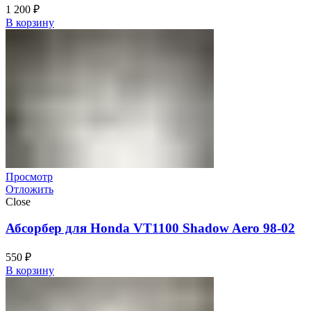
1 200
₽
В корзину
Просмотр
Отложить
Close
Абсорбер для Honda VT1100 Shadow Aero 98-02
550
₽
В корзину