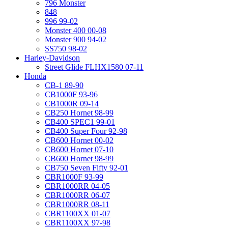
796 Monster
848
996 99-02
Monster 400 00-08
Monster 900 94-02
SS750 98-02
Harley-Davidson
Street Glide FLHX1580 07-11
Honda
CB-1 89-90
CB1000F 93-96
CB1000R 09-14
CB250 Hornet 98-99
CB400 SPEC1 99-01
CB400 Super Four 92-98
CB600 Hornet 00-02
CB600 Hornet 07-10
CB600 Hornet 98-99
CB750 Seven Fifty 92-01
CBR1000F 93-99
CBR1000RR 04-05
CBR1000RR 06-07
CBR1000RR 08-11
CBR1100XX 01-07
CBR1100XX 97-98