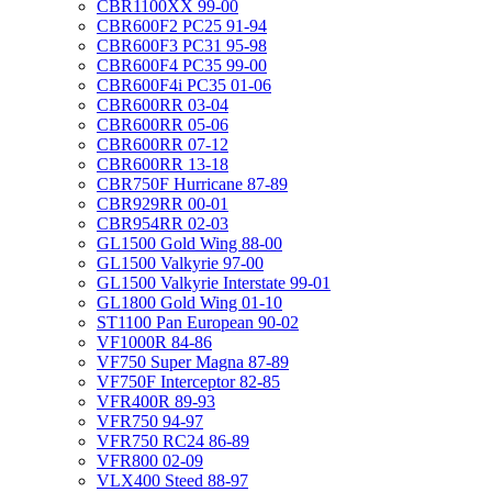
CBR1100XX 99-00
CBR600F2 PC25 91-94
CBR600F3 PC31 95-98
CBR600F4 PC35 99-00
CBR600F4i PC35 01-06
CBR600RR 03-04
CBR600RR 05-06
CBR600RR 07-12
CBR600RR 13-18
CBR750F Hurricane 87-89
CBR929RR 00-01
CBR954RR 02-03
GL1500 Gold Wing 88-00
GL1500 Valkyrie 97-00
GL1500 Valkyrie Interstate 99-01
GL1800 Gold Wing 01-10
ST1100 Pan European 90-02
VF1000R 84-86
VF750 Super Magna 87-89
VF750F Interceptor 82-85
VFR400R 89-93
VFR750 94-97
VFR750 RC24 86-89
VFR800 02-09
VLX400 Steed 88-97