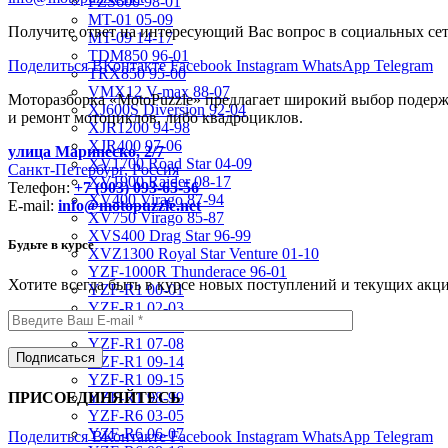
FZS600 98-01
MT-01 05-09
Получите ответ на интересующий Вас вопрос в социальных се
MT-09 14-17
TDM850 96-01
Поделиться ВКонтакте
Facebook
Instagram
WhatsApp
Telegram
TRX850 95-00
VMX12 V-max 88-07
Моторазборка «MotoPuzzle» предлагает широкий выбор подержа
XJ600S Diversion 92-04
и ремонт мотоциклов, либо квадроциклов.
XJR1200 94-98
XJR400 97-06
улица Маринеско, 2/7
XV1700 Road Star 04-09
Санкт-Петербург, Россия
XV1900 Raider 08-17
Телефон:
+7 (903) 093-65-56
XV400 Virago 87-94
E-mail:
info@motopuzzle.net
XV750 Virago 85-87
XVS400 Drag Star 96-99
Будьте в курсе
XVZ1300 Royal Star Venture 01-10
YZF-1000R Thunderace 96-01
Хотите всегда быть в курсе новых поступлений и текущих акц
YZF-R1 00-01
YZF-R1 02-03
YZF-R1 04-06
YZF-R1 07-08
YZF-R1 09-14
YZF-R1 09-15
ПРИСОЕДИНЯЙТЕСЬ
YZF-R1 98-99
YZF-R6 03-05
YZF-R6 06-07
Поделиться ВКонтакте
Facebook
Instagram
WhatsApp
Telegram