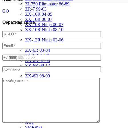
ZL750 Eliminator 86-89
ZR-7 99-03
GO
ZX-10R 04-05
ZX-10R 06-07
Обратная связь
ZX-10R Ninja 06-07
ZX-10R Ninja 08-10
ZX-10R Ninja 11-15
ZX-12R Ninja 02-06
ZX-6R 00-01
ZX-6R 03-04
ZX-6R 05-06
ZX-6R 07-08
ZX-6R 09-17
ZX-6R 13-16
ZX-6R 98-99
ZX-9R 94-97
ZX-9R 98-99
ZX-9R Ninja 00-03
ZXR400 89-90
ZZR1400 06-11
ZZR250 92-07
KTM
DUKE125 12-16
RC8
SMR950