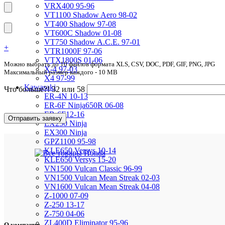
VRX400 95-96
VT1100 Shadow Aero 98-02
VT400 Shadow 97-08
VT600C Shadow 01-08
VT750 Shadow A.C.E. 97-01
+
VTR1000F 97-06
VTX1800S 01-06
Можно выбрать до 10 файлов формата XLS, CSV, DOC, PDF, GIF, PNG, JPG
X-4 97-03
Максимальный размер каждого - 10 MB
X4 97-99
Kawasaki
Что больше?! 32 или 58
ER-4N 10-13
ER-6F Ninja650R 06-08
ER-6F12-16
EX250 Ninja
EX300 Ninja
GPZ1100 95-98
KLE650 Versys 10-14
KLE650 Versys 15-20
VN1500 Vulcan Classic 96-99
VN1500 Vulcan Mean Streak 02-03
VN1600 Vulcan Mean Streak 04-08
Z-1000 07-09
Z-250 13-17
Z-750 04-06
ZL400D Eliminator 95-96
О компании