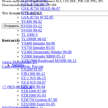
Можно выбрать до 10 файлов формата XLS, CSV, DOC, PDF, GIF, PNG, JPG
GSX-R750 08-10
Максимальный размер каждого - 10 MB
GSX-R750 SRAD 96-97
GSX-R750 SRAD 98-99
Что больше?! 72 или 92
GSX-R750 W 92-95
SV400 98-02
SV650 03-12
SV650 99-02
TL 1000 S
TL1000R 98-02
Контакты
VS400 Intruder 94-96
VS750 Intruder 85-91
VZ400 Desperado Winder 99-00
VZ800 Intruder M800 05-11
VZR1800 Boulevard M109R 06-12
улица Маринеско, 2/7
Yamaha
Санкт-Петербург, Россия
FJ1200 91-93
FJR1300 06-12
FZ-1 N/S 06-15
FZ-6 N/S 04-07
FZR 400 90-94
+7 (903) 093-65-56
FZR1000 87-90
FZR1000 91-93
FZR750 Genesis 87-90
FZS1000 Fazer 01-05
info@motopuzzle.net