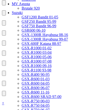
MV Agusta
Brutale 920
Suzuki
GSF1200 Bandit 01-05
GSF250 Bandit 95-99
GSF750 Bandit 96-99
GSR600 06-10
GSX-1300R Hayabusa 08-16
GSX-1300R Hayabusa 99-07
GSX-600F Katana 88-97
GSX-R1000 01-02
GSX-R1000 03-04
GSX-R1000 05-06
GSX-R1000 07-08
GSX-R1000 09-16
GSX-R1100 93-98
GSX-R400 90-95
GSX-R600 01-03
GSX-R600 04-05
GSX-R600 06-07
GSX-R600 11-16
GSX-R600 SRAD 97-00
GSX-R750 00-03
+
GSX-R750 04-05
GSX-R750 06-07