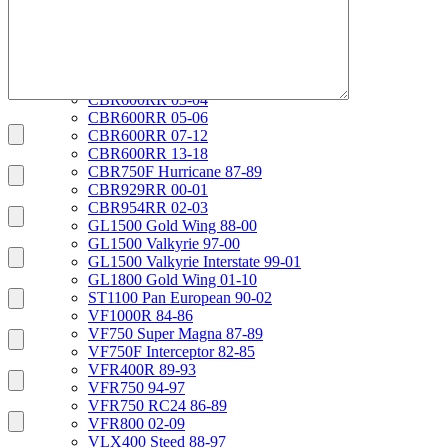
CBR1100XX 99-00
CBR600F2 PC25 91-94
CBR600F3 PC31 95-98
CBR600F4 PC35 99-00
CBR600F4i PC35 01-06
CBR600RR 03-04
CBR600RR 05-06
CBR600RR 07-12
CBR600RR 13-18
CBR750F Hurricane 87-89
CBR929RR 00-01
CBR954RR 02-03
GL1500 Gold Wing 88-00
GL1500 Valkyrie 97-00
GL1500 Valkyrie Interstate 99-01
GL1800 Gold Wing 01-10
ST1100 Pan European 90-02
VF1000R 84-86
VF750 Super Magna 87-89
VF750F Interceptor 82-85
VFR400R 89-93
VFR750 94-97
VFR750 RC24 86-89
VFR800 02-09
VLX400 Steed 88-97