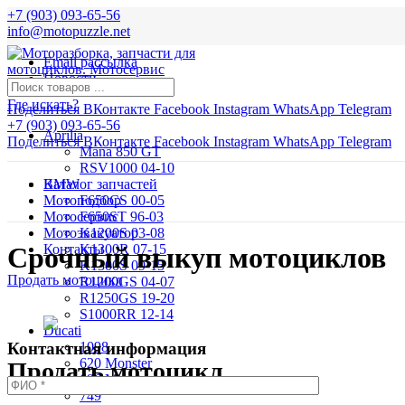
+7 (903) 093-65-56
info@motopuzzle.net
Email рассылка
Новости
Где искать?
Поделиться ВКонтакте
Facebook
Instagram
WhatsApp
Telegram
+7 (903) 093-65-56
Aprilia
Поделиться ВКонтакте
Facebook
Instagram
WhatsApp
Telegram
Mana 850 GT
RSV1000 04-10
BMW
Каталог запчастей
Мотоподбор
F650CS 00-05
Мотосервис
F650ST 96-03
Мотоэвакуатор
K1200S 03-08
Контакты
K1300R 07-15
Срочный выкуп мотоциклов
K1300S 09-15
Продать мотоцикл
R1200GS 04-07
R1250GS 19-20
S1000RR 12-14
Ducati
1098
Контактная информация
620 Monster
Продать мотоцикл
696 Monster
749