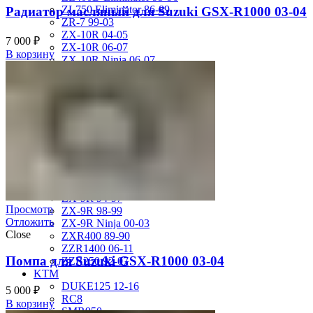
ZL750 Eliminator 86-89
Радиатор масляный для Suzuki GSX-R1000 03-04
ZR-7 99-03
ZX-10R 04-05
7 000
₽
ZX-10R 06-07
В корзину
ZX-10R Ninja 06-07
ZX-10R Ninja 08-10
ZX-10R Ninja 11-15
ZX-12R Ninja 02-06
ZX-6R 00-01
ZX-6R 03-04
ZX-6R 05-06
ZX-6R 07-08
ZX-6R 09-17
ZX-6R 13-16
ZX-6R 98-99
ZX-9R 94-97
Просмотр
ZX-9R 98-99
Отложить
ZX-9R Ninja 00-03
Close
ZXR400 89-90
ZZR1400 06-11
Помпа для Suzuki GSX-R1000 03-04
ZZR250 92-07
KTM
DUKE125 12-16
5 000
₽
RC8
В корзину
SMR950