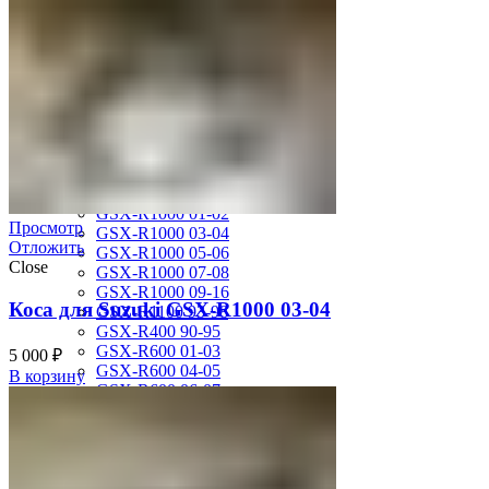
MV Agusta
Brutale 920
Suzuki
GSF1200 Bandit 01-05
GSF250 Bandit 95-99
GSF750 Bandit 96-99
GSR600 06-10
GSX-1300R Hayabusa 08-16
GSX-1300R Hayabusa 99-07
GSX-600F Katana 88-97
GSX-R1000 01-02
Просмотр
GSX-R1000 03-04
Отложить
GSX-R1000 05-06
Close
GSX-R1000 07-08
GSX-R1000 09-16
Коса для Suzuki GSX-R1000 03-04
GSX-R1100 93-98
GSX-R400 90-95
GSX-R600 01-03
5 000
₽
GSX-R600 04-05
В корзину
GSX-R600 06-07
GSX-R600 11-16
GSX-R600 SRAD 97-00
GSX-R750 00-03
GSX-R750 04-05
GSX-R750 06-07