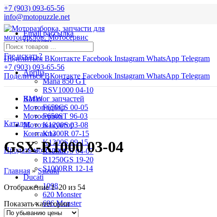
+7 (903) 093-65-56
info@motopuzzle.net
Email рассылка
Новости
Где искать?
Поделиться ВКонтакте
Facebook
Instagram
WhatsApp
Telegram
+7 (903) 093-65-56
Aprilia
Поделиться ВКонтакте
Facebook
Instagram
WhatsApp
Telegram
Mana 850 GT
RSV1000 04-10
BMW
Каталог запчастей
Мотоподбор
F650CS 00-05
Мотосервис
F650ST 96-03
Каталог
Мотоэвакуатор
K1200S 03-08
Контакты
K1300R 07-15
K1300S 09-15
GSX-R1000 03-04
Продать мотоцикл
R1200GS 04-07
R1250GS 19-20
S1000RR 12-14
Главная
»
Suzuki
Ducati
1098
Отображение 1–20 из 54
620 Monster
696 Monster
Показать категории
749