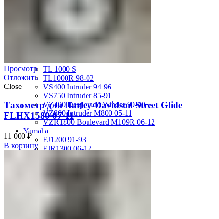
GSX-R750 08-10
GSX-R750 SRAD 96-97
GSX-R750 SRAD 98-99
GSX-R750 W 92-95
SV400 98-02
SV650 03-12
SV650 99-02
Просмотр
TL 1000 S
Отложить
TL1000R 98-02
Close
VS400 Intruder 94-96
VS750 Intruder 85-91
Тахометр для Harley-Davidson Street Glide
VZ400 Desperado Winder 99-00
VZ800 Intruder M800 05-11
FLHX1580 07-11
VZR1800 Boulevard M109R 06-12
Yamaha
11 000
₽
FJ1200 91-93
В корзину
FJR1300 06-12
FZ-1 N/S 06-15
FZ-6 N/S 04-07
FZR 400 90-94
FZR1000 87-90
FZR1000 91-93
FZR750 Genesis 87-90
FZS1000 Fazer 01-05
FZS600 98-01