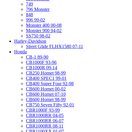
749
796 Monster
848
996 99-02
Monster 400 00-08
Monster 900 94-02
SS750 98-02
Harley-Davidson
Street Glide FLHX1580 07-11
Honda
CB-1 89-90
CB1000F 93-96
CB1000R 09-14
CB250 Hornet 98-99
CB400 SPEC1 99-01
CB400 Super Four 92-98
CB600 Hornet 00-02
CB600 Hornet 07-10
CB600 Hornet 98-99
CB750 Seven Fifty 92-01
CBR1000F 93-99
CBR1000RR 04-05
CBR1000RR 06-07
CBR1000RR 08-11
CBR1100XX 01-07