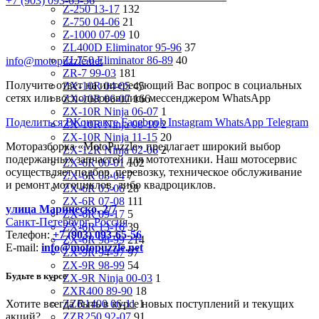
+7 (903) 093-65-56
Z-250 13-17
132
Z-750 04-06
21
Z-1000 07-09
10
ZL400D Eliminator 95-96
37
ZL750 Eliminator 86-89
40
info@motopuzzle.net
ZR-7 99-03
181
Получите ответ на интересующий Вас вопрос в социальных
ZX-10R 04-05
45
сетях или воспользовавшись мессенджером WhatsApp
ZX-10R 06-07
166
ZX-10R Ninja 06-07
1
Поделиться ВКонтакте
Facebook
Instagram
WhatsApp
Telegram
ZX-10R Ninja 08-10
2
ZX-10R Ninja 11-15
20
Моторазборка «MotoPuzzle» предлагает широкий выбор
ZX-12R Ninja 02-06
2
подержанных запчастей для мототехники. Наш мотосервис
ZX-6R 00-01
102
осуществляет подбор, перевозку, техническое обслуживание
ZX-6R 03-04
7
и ремонт мотоциклов, либо квадроциклов.
ZX-6R 05-06
28
ZX-6R 07-08
111
улица Маринеско, 2/7
ZX-6R 09-17
5
Санкт-Петербург, Россия
ZX-6R 13-16
39
Телефон:
+7 (903) 093-65-56
ZX-6R 98-99
214
E-mail:
info@motopuzzle.net
ZX-9R 94-97
97
ZX-9R 98-99
54
Будьте в курсе
ZX-9R Ninja 00-03
1
ZXR400 89-90
18
Хотите всегда быть в курсе новых поступлений и текущих
ZZR1400 06-11
1
акций?
ZZR250 92-07
91