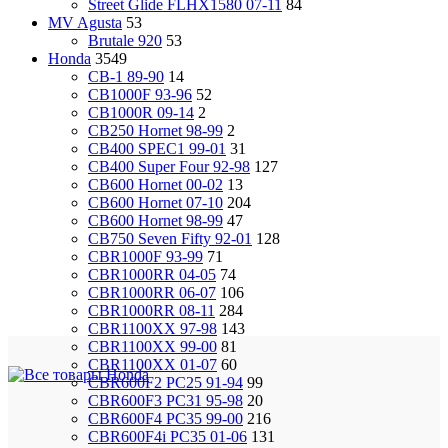
Street Glide FLHX1580 07-11
84
MV Agusta
53
Brutale 920
53
Honda
3549
CB-1 89-90
14
CB1000F 93-96
52
CB1000R 09-14
2
CB250 Hornet 98-99
2
CB400 SPEC1 99-01
31
CB400 Super Four 92-98
127
CB600 Hornet 00-02
13
CB600 Hornet 07-10
204
CB600 Hornet 98-99
47
CB750 Seven Fifty 92-01
128
CBR1000F 93-99
71
CBR1000RR 04-05
74
CBR1000RR 06-07
106
CBR1000RR 08-11
284
CBR1100XX 97-98
143
CBR1100XX 99-00
81
CBR1100XX 01-07
60
CBR600F2 PC25 91-94
99
CBR600F3 PC31 95-98
20
CBR600F4 PC35 99-00
216
CBR600F4i PC35 01-06
131