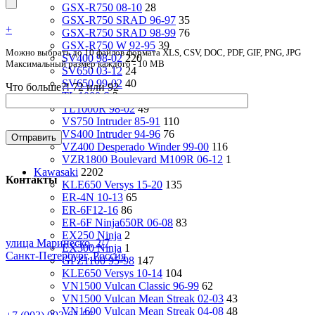
GSX-R750 08-10
28
GSX-R750 SRAD 96-97
35
+
GSX-R750 SRAD 98-99
76
GSX-R750 W 92-95
39
Можно выбрать до 10 файлов формата XLS, CSV, DOC, PDF, GIF, PNG, JPG
SV400 98-02
220
Максимальный размер каждого - 10 MB
SV650 03-12
24
SV650 99-02
40
Что больше?! 72 или 92
TL 1000 S
2
TL1000R 98-02
49
VS750 Intruder 85-91
110
VS400 Intruder 94-96
76
VZ400 Desperado Winder 99-00
116
VZR1800 Boulevard M109R 06-12
1
Kawasaki
2202
Контакты
KLE650 Versys 15-20
135
ER-4N 10-13
65
ER-6F12-16
86
ER-6F Ninja650R 06-08
83
EX250 Ninja
2
улица Маринеско, 2/7
EX300 Ninja
1
Санкт-Петербург, Россия
GPZ1100 95-98
147
KLE650 Versys 10-14
104
VN1500 Vulcan Classic 96-99
62
VN1500 Vulcan Mean Streak 02-03
43
VN1600 Vulcan Mean Streak 04-08
48