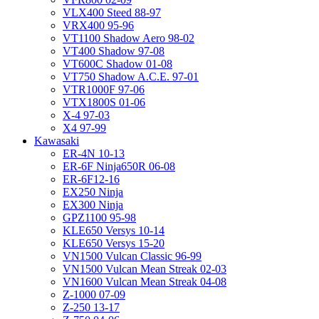
VLX400 Steed 88-97
VRX400 95-96
VT1100 Shadow Aero 98-02
VT400 Shadow 97-08
VT600C Shadow 01-08
VT750 Shadow A.C.E. 97-01
VTR1000F 97-06
VTX1800S 01-06
X-4 97-03
X4 97-99
Kawasaki
ER-4N 10-13
ER-6F Ninja650R 06-08
ER-6F12-16
EX250 Ninja
EX300 Ninja
GPZ1100 95-98
KLE650 Versys 10-14
KLE650 Versys 15-20
VN1500 Vulcan Classic 96-99
VN1500 Vulcan Mean Streak 02-03
VN1600 Vulcan Mean Streak 04-08
Z-1000 07-09
Z-250 13-17