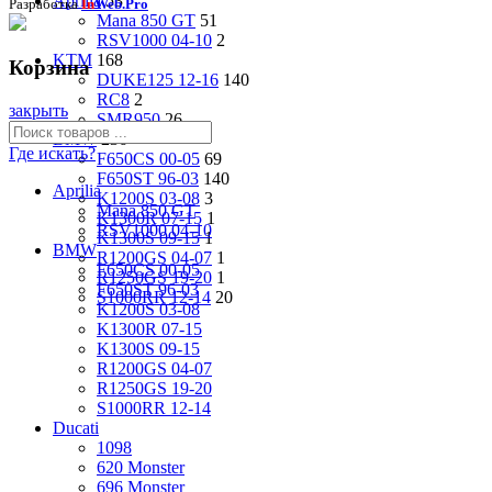
Aprilia
53
Разработка
In
Web.Pro
Mana 850 GT
51
RSV1000 04-10
2
KTM
168
Корзина
DUKE125 12-16
140
RC8
2
закрыть
SMR950
26
BMW
236
Где искать?
F650CS 00-05
69
F650ST 96-03
140
Aprilia
K1200S 03-08
3
Mana 850 GT
K1300R 07-15
1
RSV1000 04-10
K1300S 09-15
1
BMW
R1200GS 04-07
1
F650CS 00-05
R1250GS 19-20
1
F650ST 96-03
S1000RR 12-14
20
K1200S 03-08
K1300R 07-15
K1300S 09-15
R1200GS 04-07
R1250GS 19-20
S1000RR 12-14
Ducati
1098
620 Monster
696 Monster