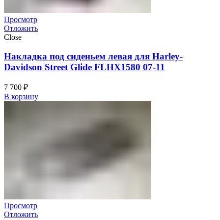
Просмотр
Отложить
Close
Накладка под сиденьем левая для Harley-
Davidson Street Glide FLHX1580 07-11
7 700
₽
В корзину
Просмотр
Отложить