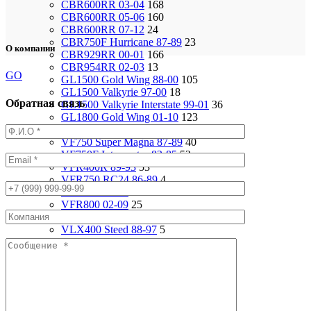
CBR600RR 03-04
168
CBR600RR 05-06
160
CBR600RR 07-12
24
CBR750F Hurricane 87-89
23
О компании
CBR929RR 00-01
166
CBR954RR 02-03
13
GO
GL1500 Gold Wing 88-00
105
GL1500 Valkyrie 97-00
18
Обратная связь
GL1500 Valkyrie Interstate 99-01
36
GL1800 Gold Wing 01-10
123
ST1100 Pan European 90-02
37
VF750 Super Magna 87-89
40
VF750F Interceptor 82-85
52
VFR400R 89-93
53
VFR750 RC24 86-89
4
VFR750 94-97
92
VFR800 02-09
25
VF1000R 84-86
93
VLX400 Steed 88-97
5
VRX400 95-96
17
VTX1800S 01-06
79
VT1100 Shadow Aero 98-02
24
VT400 Shadow 97-08
14
VT600C Shadow 01-08
138
VT750 Shadow A.C.E. 97-01
82