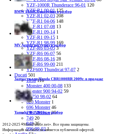
YZF-1000R Thunderace 96-01
120
YZF-R1 00-01
125
BMW F650CS поступил в разбор
YZF-R1 02-03
208
YZF-R1 04-06
148
YZF-R1 07-08
13
YZF-R1 09-14
1
YZF-R1 09-15
1
YZF-R1 98-99
169
MV Agusta поступил в разбор
YZF-R6 03-05
3
YZF-R6 06-07
56
YZF-R6 08-16
28
YZF-R6 99-00
211
YZF600 Thundrcat 97-07
2
Ducati
501
Запчасти для Honda CBR1000RR 2009г. в продаже
1098
116
Monster 400 00-08
133
Monster 900 94-02
59
SS750 98-02
64
620 Monster
1
696 Monster
46
796 Monster
25
Yamaha R-1 2003г. в разбор
749
20
848
36
2012-2025 «MotoPuzzle.net». Все права защищены.
996 99-02
1
Информация на сайте не является публичной офертой.