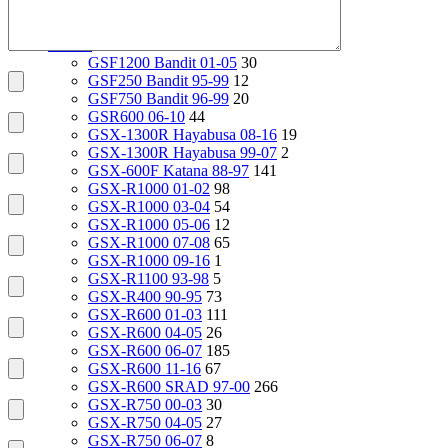
VTR1000F 97-06
29
X4 97-99
24
Suzuki
2112
GSF1200 Bandit 01-05
30
GSF250 Bandit 95-99
12
GSF750 Bandit 96-99
20
GSR600 06-10
44
GSX-1300R Hayabusa 08-16
19
GSX-1300R Hayabusa 99-07
2
GSX-600F Katana 88-97
141
GSX-R1000 01-02
98
GSX-R1000 03-04
54
GSX-R1000 05-06
12
GSX-R1000 07-08
65
GSX-R1000 09-16
1
GSX-R1100 93-98
5
GSX-R400 90-95
73
GSX-R600 01-03
111
GSX-R600 04-05
26
GSX-R600 06-07
185
GSX-R600 11-16
67
GSX-R600 SRAD 97-00
266
GSX-R750 00-03
30
GSX-R750 04-05
27
GSX-R750 06-07
8