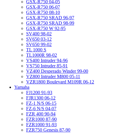
GSX-R750 04-05
GSX-R750 06-07
GSX-R750 08-10
GSX-R750 SRAD 96-97
GSX-R750 SRAD 98-99
GSX-R750 W 92-95
SV400 98-02
SV650 03-12
SV650 99-02
TL 1000 S
TL1000R 98-02
VS400 Intruder 94-96
VS750 Intruder 85-91
VZ400 Desperado Winder 99-00
VZ800 Intruder M800 05-11
VZR1800 Boulevard M109R 06-12
Yamaha
FJ1200 91-93
FJR1300 06-12
FZ-1 N/S 06-15
FZ-6 N/S 04-07
FZR 400 90-94
FZR1000 87-90
FZR1000 91-93
FZR750 Genesis 87-90