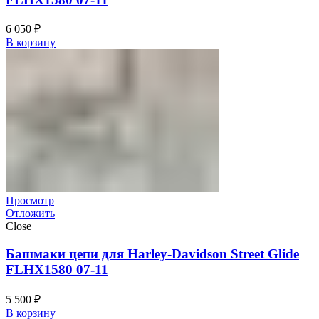
6 050
₽
В корзину
Просмотр
Отложить
Close
Башмаки цепи для Harley-Davidson Street Glide
FLHX1580 07-11
5 500
₽
В корзину