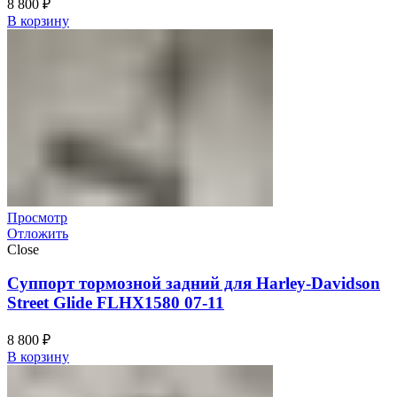
8 800
₽
В корзину
Просмотр
Отложить
Close
Суппорт тормозной задний для Harley-Davidson
Street Glide FLHX1580 07-11
8 800
₽
В корзину