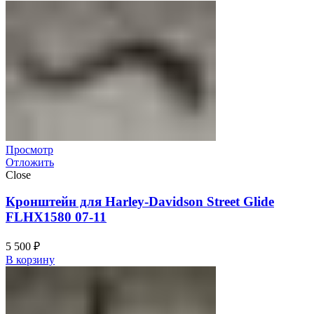
Просмотр
Отложить
Close
Кронштейн для Harley-Davidson Street Glide
FLHX1580 07-11
5 500
₽
В корзину