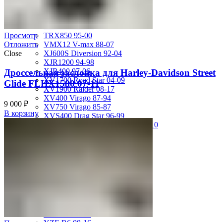
MT-01 05-09
MT-09 14-17
TDM850 96-01
Просмотр
TRX850 95-00
Отложить
VMX12 V-max 88-07
Close
XJ600S Diversion 92-04
XJR1200 94-98
XJR400 97-06
Дроссельная заслонка для Harley-Davidson Street
XV1700 Road Star 04-09
Glide FLHX1580 07-11
XV1900 Raider 08-17
XV400 Virago 87-94
9 000
₽
XV750 Virago 85-87
В корзину
XVS400 Drag Star 96-99
XVZ1300 Royal Star Venture 01-10
YZF-1000R Thunderace 96-01
YZF-R1 00-01
YZF-R1 02-03
YZF-R1 04-06
YZF-R1 07-08
YZF-R1 09-14
YZF-R1 09-15
YZF-R1 98-99
YZF-R6 03-05
YZF-R6 06-07