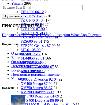
Yamaha
2993
FJ1200 91-93
33
FJR1300 06-12
2
FZ-1 N/S 06-15
220
FZ-6 N/S 04-07
177
FZR 400 90-94
27
ПРИСОЕДИНЯЙТЕСЬ
FZR1000 87-90
2
FZR1000 91-93
107
Поделиться ВКонтакте
Facebook
Instagram
WhatsApp
Telegram
FZS1000 Fazer 01-05
14
FZS600 98-01
175
Покупателю
FZR750 Genesis 87-90
76
MT-01 05-09
9
О компании
MT-09 14-17
116
Ваши отзывы
TDM850 96-01
166
Оплата и доставка
TRX850 95-00
6
История Мотоподбора
VMX12 V-max 88-07
83
Вопросы и ответы
XJR1200 94-98
93
Пользовательское соглашение
XJR400 97-06
58
Контакты
XJ600S Diversion 92-04
92
XV400 Virago 87-94
51
XV750 Virago 85-87
21
Новости
XV1900 Raider 08-17
199
XV1700 Road Star 04-09
2
XVS400 Drag Star 96-99
91
XVZ1300 Royal Star Venture 01-10
88