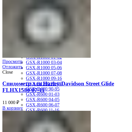
MV Agusta
Brutale 920
Suzuki
GSF1200 Bandit 01-05
GSF250 Bandit 95-99
GSF750 Bandit 96-99
GSR600 06-10
GSX-1300R Hayabusa 08-16
GSX-1300R Hayabusa 99-07
GSX-600F Katana 88-97
GSX-R1000 01-02
Просмотр
GSX-R1000 03-04
Отложить
GSX-R1000 05-06
Close
GSX-R1000 07-08
GSX-R1000 09-16
Спидометр для Harley-Davidson Street Glide
GSX-R1100 93-98
GSX-R400 90-95
FLHX1580 07-11
GSX-R600 01-03
GSX-R600 04-05
11 000
₽
GSX-R600 06-07
В корзину
GSX-R600 11-16
GSX-R600 SRAD 97-00
GSX-R750 00-03
GSX-R750 04-05
GSX-R750 06-07