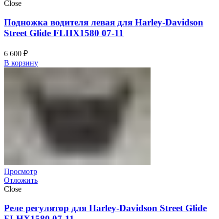
Close
Подножка водителя левая для Harley-Davidson
Street Glide FLHX1580 07-11
6 600
₽
В корзину
Просмотр
Отложить
Close
Реле регулятор для Harley-Davidson Street Glide
FLHX1580 07-11