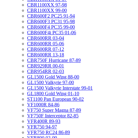
CBR1100XX 97-98
CBR1100XX 99-00
CBR600F2 PC25 91-94
CBR600F3 PC31 95-98
CBR600F4 PC35 99-00
CBR600F4i PC35 01-06
CBR600RR 03-04
CBR600RR 05-06
CBR600RR 07-12
CBR600RR 13-18
CBR750F Hurricane 87-89
CBR929RR 00-01
CBR954RR 02-03
GL1500 Gold Wing 88-00
GL1500 Valkyrie 97-00
GL1500 Valkyrie Interstate 99-01
GL1800 Gold Wing 01-10
ST1100 Pan European 90-02
VF1000R 84-86
VF750 Super Magna 87-89
VF750F Interceptor 82-85
VFR400R 89-93
VFR750 94-97
VFR750 RC24 86-89
VFR800 02-09