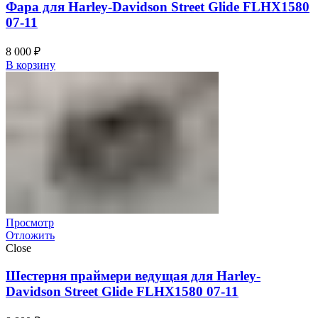
Фара для Harley-Davidson Street Glide FLHX1580
07-11
8 000
₽
В корзину
Просмотр
Отложить
Close
Шестерня праймери ведущая для Harley-
Davidson Street Glide FLHX1580 07-11