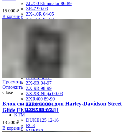
ZL750 Eliminator 86-89
ZR-7 99-03
15 000
₽
ZX-10R 04-05
В корзину
ZX-10R 06-07
ZX-10R Ninja 06-07
ZX-10R Ninja 08-10
ZX-10R Ninja 11-15
ZX-12R Ninja 02-06
ZX-6R 00-01
ZX-6R 03-04
ZX-6R 05-06
ZX-6R 07-08
ZX-6R 09-17
ZX-6R 13-16
ZX-6R 98-99
Просмотр
ZX-9R 94-97
Отложить
ZX-9R 98-99
Close
ZX-9R Ninja 00-03
ZXR400 89-90
Блок сигнализации для Harley-Davidson Street
ZZR1400 06-11
ZZR250 92-07
Glide FLHX1580 07-11
KTM
DUKE125 12-16
13 200
₽
RC8
В корзину
SMR950