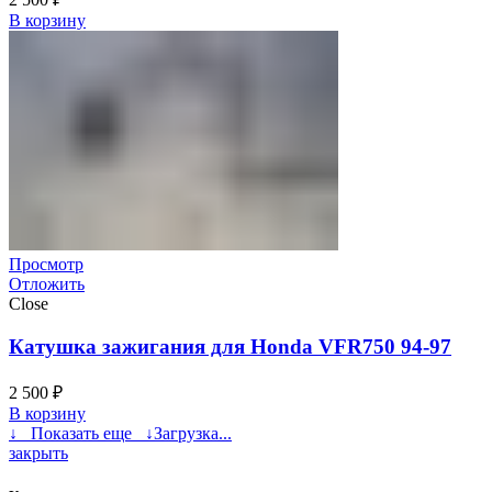
В корзину
Просмотр
Отложить
Close
Катушка зажигания для Honda VFR750 94-97
2 500
₽
В корзину
↓ Показать еще ↓
Загрузка...
закрыть