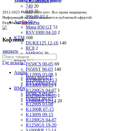
796 Monster
25
Yamaha R-1 2003г. в разбор
749
20
848
36
2012-2025 «MotoPuzzle.net». Все права защищены.
996 99-02
1
Информация на сайте не является публичной офертой.
Aprilia
53
Разработка
In
Web.Pro
Mana 850 GT
51
RSV1000 04-10
2
KTM
168
Корзина
DUKE125 12-16
140
RC8
2
закрыть
SMR950
26
BMW
236
Где искать?
F650CS 00-05
69
F650ST 96-03
140
Aprilia
K1200S 03-08
3
Mana 850 GT
K1300R 07-15
1
RSV1000 04-10
K1300S 09-15
1
BMW
R1200GS 04-07
1
F650CS 00-05
R1250GS 19-20
1
F650ST 96-03
S1000RR 12-14
20
K1200S 03-08
K1300R 07-15
K1300S 09-15
R1200GS 04-07
R1250GS 19-20
S1000RR 12-14