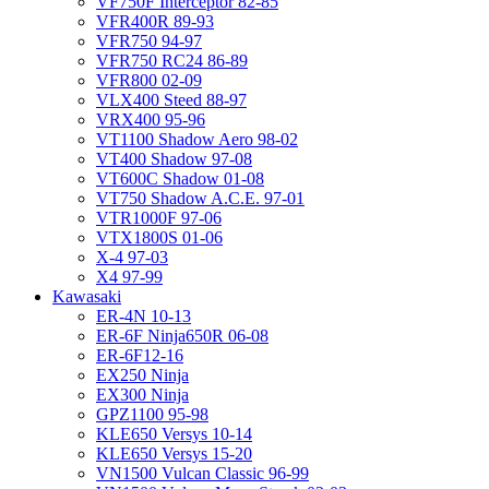
VF750F Interceptor 82-85
VFR400R 89-93
VFR750 94-97
VFR750 RC24 86-89
VFR800 02-09
VLX400 Steed 88-97
VRX400 95-96
VT1100 Shadow Aero 98-02
VT400 Shadow 97-08
VT600C Shadow 01-08
VT750 Shadow A.C.E. 97-01
VTR1000F 97-06
VTX1800S 01-06
X-4 97-03
X4 97-99
Kawasaki
ER-4N 10-13
ER-6F Ninja650R 06-08
ER-6F12-16
EX250 Ninja
EX300 Ninja
GPZ1100 95-98
KLE650 Versys 10-14
KLE650 Versys 15-20
VN1500 Vulcan Classic 96-99