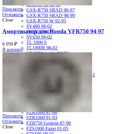
GSX-R750 08-10
Просмотр
GSX-R750 SRAD 96-97
Отложить
GSX-R750 SRAD 98-99
Close
GSX-R750 W 92-95
SV400 98-02
Амортизатор для Honda VFR750 94-97
SV650 03-12
SV650 99-02
TL 1000 S
6 050
₽
TL1000R 98-02
В корзину
VS400 Intruder 94-96
VS750 Intruder 85-91
VZ400 Desperado Winder 99-00
VZ800 Intruder M800 05-11
VZR1800 Boulevard M109R 06-12
Yamaha
FJ1200 91-93
FJR1300 06-12
FZ-1 N/S 06-15
FZ-6 N/S 04-07
FZR 400 90-94
FZR1000 87-90
Просмотр
FZR1000 91-93
Отложить
FZR750 Genesis 87-90
Close
FZS1000 Fazer 01-05
FZS600 98-01