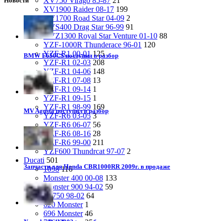
XV750 Virago 85-87
21
Новости
XV1900 Raider 08-17
199
XV1700 Road Star 04-09
2
XVS400 Drag Star 96-99
91
XVZ1300 Royal Star Venture 01-10
88
YZF-1000R Thunderace 96-01
120
YZF-R1 00-01
125
BMW F650CS поступил в разбор
YZF-R1 02-03
208
YZF-R1 04-06
148
YZF-R1 07-08
13
YZF-R1 09-14
1
YZF-R1 09-15
1
YZF-R1 98-99
169
MV Agusta поступил в разбор
YZF-R6 03-05
3
YZF-R6 06-07
56
YZF-R6 08-16
28
YZF-R6 99-00
211
YZF600 Thundrcat 97-07
2
Ducati
501
Запчасти для Honda CBR1000RR 2009г. в продаже
1098
116
Monster 400 00-08
133
Monster 900 94-02
59
SS750 98-02
64
620 Monster
1
696 Monster
46