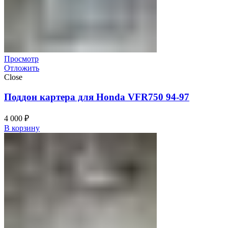
Просмотр
Отложить
Close
Поддон картера для Honda VFR750 94-97
4 000
₽
В корзину