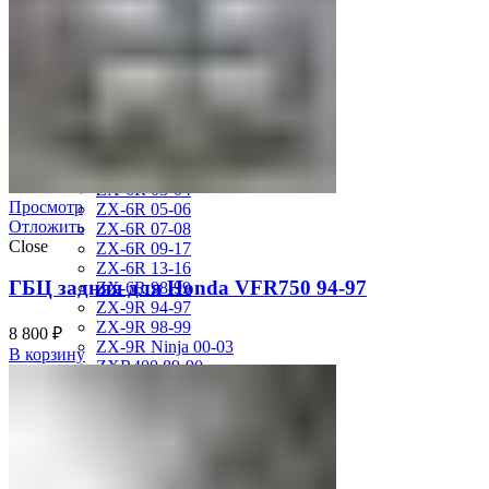
ZL750 Eliminator 86-89
ZR-7 99-03
ZX-10R 04-05
ZX-10R 06-07
ZX-10R Ninja 06-07
ZX-10R Ninja 08-10
ZX-10R Ninja 11-15
ZX-12R Ninja 02-06
ZX-6R 00-01
ZX-6R 03-04
Просмотр
ZX-6R 05-06
Отложить
ZX-6R 07-08
Close
ZX-6R 09-17
ZX-6R 13-16
ГБЦ задняя для Honda VFR750 94-97
ZX-6R 98-99
ZX-9R 94-97
ZX-9R 98-99
8 800
₽
ZX-9R Ninja 00-03
В корзину
ZXR400 89-90
ZZR1400 06-11
ZZR250 92-07
KTM
DUKE125 12-16
RC8
SMR950