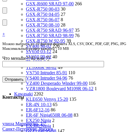
GSX-R600 SRAD 97-00
266
GSX-R750 00-03
30
GSX-R750 04-05
27
GSX-R750 06-07
8
GSX-R750 08-10
28
GSX-R750 SRAD 96-97
35
+
GSX-R750 SRAD 98-99
76
GSX-R750 W 92-95
39
Можно выбрать до 10 файлов формата XLS, CSV, DOC, PDF, GIF, PNG, JPG
SV400 98-02
220
Максимальный размер каждого - 10 MB
SV650 03-12
24
SV650 99-02
40
Что меньше?! 82 или 77
TL 1000 S
2
TL1000R 98-02
49
VS750 Intruder 85-91
110
VS400 Intruder 94-96
76
VZ400 Desperado Winder 99-00
116
VZR1800 Boulevard M109R 06-12
1
Kawasaki
2202
Контакты
KLE650 Versys 15-20
135
ER-4N 10-13
65
ER-6F12-16
86
ER-6F Ninja650R 06-08
83
EX250 Ninja
2
улица Маринеско, 2/7
EX300 Ninja
1
Санкт-Петербург, Россия
GPZ1100 95-98
147