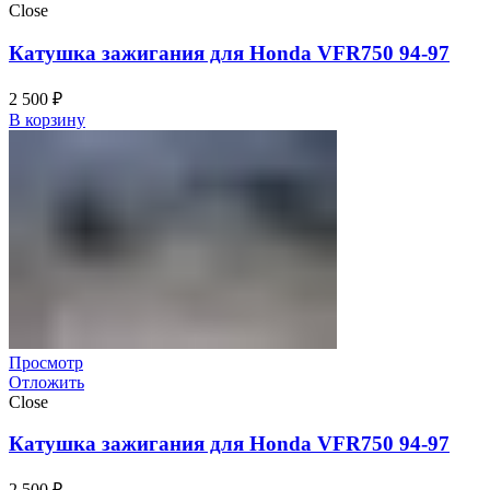
Close
Катушка зажигания для Honda VFR750 94-97
2 500
₽
В корзину
Просмотр
Отложить
Close
Катушка зажигания для Honda VFR750 94-97
2 500
₽