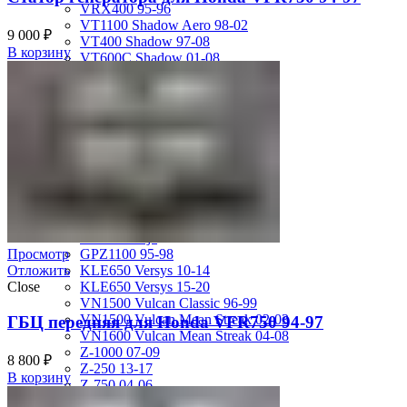
VRX400 95-96
VT1100 Shadow Aero 98-02
9 000
₽
VT400 Shadow 97-08
В корзину
VT600C Shadow 01-08
VT750 Shadow A.C.E. 97-01
VTR1000F 97-06
VTX1800S 01-06
X-4 97-03
X4 97-99
Kawasaki
ER-4N 10-13
ER-6F Ninja650R 06-08
ER-6F12-16
EX250 Ninja
EX300 Ninja
GPZ1100 95-98
Просмотр
KLE650 Versys 10-14
Отложить
KLE650 Versys 15-20
Close
VN1500 Vulcan Classic 96-99
VN1500 Vulcan Mean Streak 02-03
ГБЦ передняя для Honda VFR750 94-97
VN1600 Vulcan Mean Streak 04-08
Z-1000 07-09
8 800
₽
Z-250 13-17
В корзину
Z-750 04-06
ZL400D Eliminator 95-96