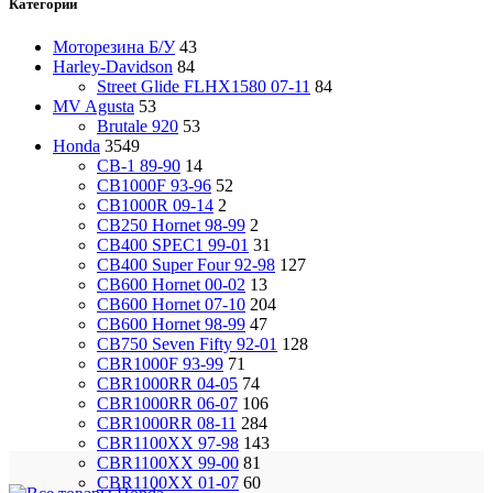
Категории
Моторезина Б/У
43
Harley-Davidson
84
Street Glide FLHX1580 07-11
84
MV Agusta
53
Brutale 920
53
Honda
3549
CB-1 89-90
14
CB1000F 93-96
52
CB1000R 09-14
2
CB250 Hornet 98-99
2
CB400 SPEC1 99-01
31
CB400 Super Four 92-98
127
CB600 Hornet 00-02
13
CB600 Hornet 07-10
204
CB600 Hornet 98-99
47
CB750 Seven Fifty 92-01
128
CBR1000F 93-99
71
CBR1000RR 04-05
74
CBR1000RR 06-07
106
CBR1000RR 08-11
284
CBR1100XX 97-98
143
CBR1100XX 99-00
81
CBR1100XX 01-07
60