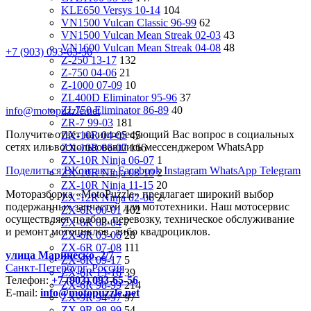
KLE650 Versys 10-14
104
VN1500 Vulcan Classic 96-99
62
VN1500 Vulcan Mean Streak 02-03
43
VN1600 Vulcan Mean Streak 04-08
48
+7 (903) 093-65-56
Z-250 13-17
132
Z-750 04-06
21
Z-1000 07-09
10
ZL400D Eliminator 95-96
37
ZL750 Eliminator 86-89
40
info@motopuzzle.net
ZR-7 99-03
181
Получите ответ на интересующий Вас вопрос в социальных
ZX-10R 04-05
45
сетях или воспользовавшись мессенджером WhatsApp
ZX-10R 06-07
166
ZX-10R Ninja 06-07
1
Поделиться ВКонтакте
Facebook
Instagram
WhatsApp
Telegram
ZX-10R Ninja 08-10
2
ZX-10R Ninja 11-15
20
Моторазборка «MotoPuzzle» предлагает широкий выбор
ZX-12R Ninja 02-06
2
подержанных запчастей для мототехники. Наш мотосервис
ZX-6R 00-01
102
осуществляет подбор, перевозку, техническое обслуживание
ZX-6R 03-04
7
и ремонт мотоциклов, либо квадроциклов.
ZX-6R 05-06
28
ZX-6R 07-08
111
улица Маринеско, 2/7
ZX-6R 09-17
5
Санкт-Петербург, Россия
ZX-6R 13-16
39
Телефон:
+7 (903) 093-65-56
ZX-6R 98-99
214
E-mail:
info@motopuzzle.net
ZX-9R 94-97
97
ZX-9R 98-99
54