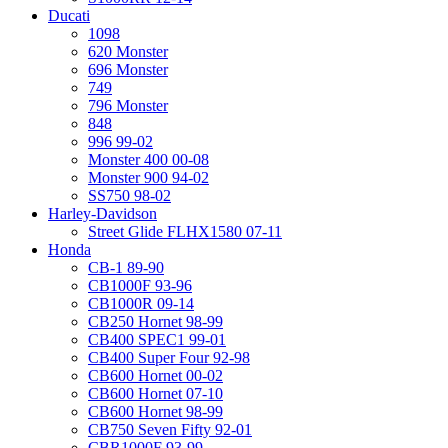
Ducati
1098
620 Monster
696 Monster
749
796 Monster
848
996 99-02
Monster 400 00-08
Monster 900 94-02
SS750 98-02
Harley-Davidson
Street Glide FLHX1580 07-11
Honda
CB-1 89-90
CB1000F 93-96
CB1000R 09-14
CB250 Hornet 98-99
CB400 SPEC1 99-01
CB400 Super Four 92-98
CB600 Hornet 00-02
CB600 Hornet 07-10
CB600 Hornet 98-99
CB750 Seven Fifty 92-01
CBR1000F 93-99