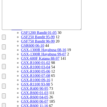
VT1100 Shadow Aero 98-02
24
VT400 Shadow 97-08
14
VT600C Shadow 01-08
138
VT750 Shadow A.C.E. 97-01
82
VTR1000F 97-06
29
X4 97-99
24
Suzuki
2112
GSF1200 Bandit 01-05
30
GSF250 Bandit 95-99
12
GSF750 Bandit 96-99
20
GSR600 06-10
44
GSX-1300R Hayabusa 08-16
19
GSX-1300R Hayabusa 99-07
2
GSX-600F Katana 88-97
141
GSX-R1000 01-02
98
GSX-R1000 03-04
54
GSX-R1000 05-06
12
GSX-R1000 07-08
65
GSX-R1000 09-16
1
GSX-R1100 93-98
5
GSX-R400 90-95
73
GSX-R600 01-03
111
GSX-R600 04-05
26
GSX-R600 06-07
185
GSX-R600 11-16
67