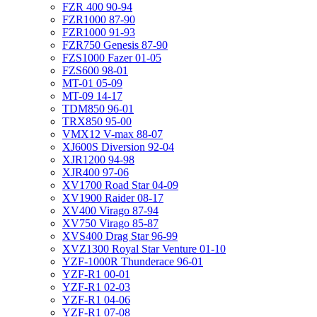
FZR 400 90-94
FZR1000 87-90
FZR1000 91-93
FZR750 Genesis 87-90
FZS1000 Fazer 01-05
FZS600 98-01
MT-01 05-09
MT-09 14-17
TDM850 96-01
TRX850 95-00
VMX12 V-max 88-07
XJ600S Diversion 92-04
XJR1200 94-98
XJR400 97-06
XV1700 Road Star 04-09
XV1900 Raider 08-17
XV400 Virago 87-94
XV750 Virago 85-87
XVS400 Drag Star 96-99
XVZ1300 Royal Star Venture 01-10
YZF-1000R Thunderace 96-01
YZF-R1 00-01
YZF-R1 02-03
YZF-R1 04-06
YZF-R1 07-08