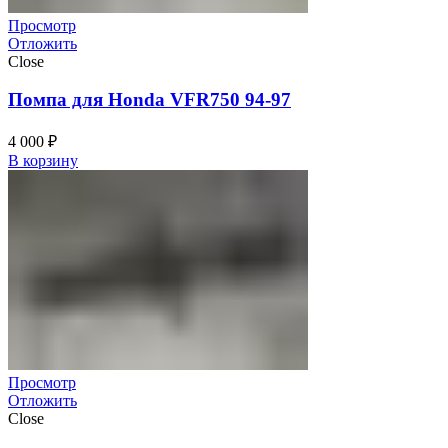
Просмотр
Отложить
Close
Помпа для Honda VFR750 94-97
4 000
₽
В корзину
Просмотр
Отложить
Close