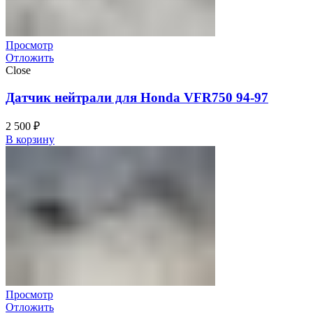
Просмотр
Отложить
Close
Датчик нейтрали для Honda VFR750 94-97
2 500
₽
В корзину
Просмотр
Отложить