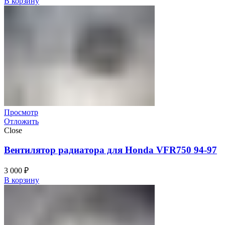
В корзину
Просмотр
Отложить
Close
Вентилятор радиатора для Honda VFR750 94-97
3 000
₽
В корзину