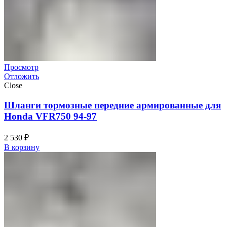
Просмотр
Отложить
Close
Шланги тормозные передние армированные для
Honda VFR750 94-97
2 530
₽
В корзину