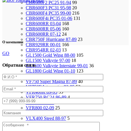
CBR600F2 PC25 91-94
99
CBR600F3 PC31 95-98
20
CBR600F4 PC35 99-00
216
CBR600F4i PC35 01-06
131
CBR600RR 03-04
168
CBR600RR 05-06
160
CBR600RR 07-12
24
CBR750F Hurricane 87-89
23
О компании
CBR929RR 00-01
166
CBR954RR 02-03
13
GO
GL1500 Gold Wing 88-00
105
GL1500 Valkyrie 97-00
18
Обратная связь
GL1500 Valkyrie Interstate 99-01
36
GL1800 Gold Wing 01-10
123
ST1100 Pan European 90-02
37
VF750 Super Magna 87-89
40
VF750F Interceptor 82-85
52
VFR400R 89-93
53
VFR750 RC24 86-89
4
VFR750 94-97
92
VFR800 02-09
25
VF1000R 84-86
93
VLX400 Steed 88-97
5
VRX400 95-96
17
VTX1800S 01-06
79