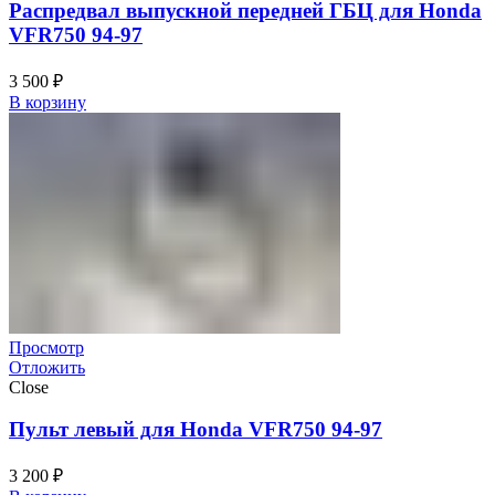
Распредвал выпускной передней ГБЦ для Honda
VFR750 94-97
3 500
₽
В корзину
Просмотр
Отложить
Close
Пульт левый для Honda VFR750 94-97
3 200
₽