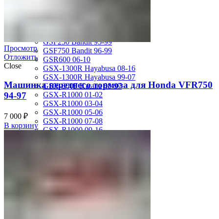
MV Agusta
Brutale 920
Suzuki
GSF1200 Bandit 01-05
GSF250 Bandit 95-99
Просмотр
GSF750 Bandit 96-99
Отложить
GSR600 06-10
Close
GSX-1300R Hayabusa 08-16
GSX-1300R Hayabusa 99-07
Машинка переднего тормоза для Honda VFR750
GSX-600F Katana 88-97
94-97
GSX-R1000 01-02
GSX-R1000 03-04
GSX-R1000 05-06
7 000
₽
GSX-R1000 07-08
В корзину
GSX-R1000 09-16
GSX-R1100 93-98
GSX-R400 90-95
GSX-R600 01-03
GSX-R600 04-05
GSX-R600 06-07
GSX-R600 11-16
GSX-R600 SRAD 97-00
GSX-R750 00-03
GSX-R750 04-05
GSX-R750 06-07