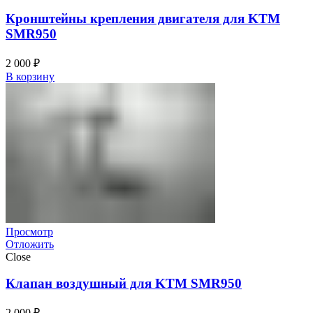
Кронштейны крепления двигателя для KTM
SMR950
2 000
₽
В корзину
Просмотр
Отложить
Close
Клапан воздушный для KTM SMR950
2 000
₽