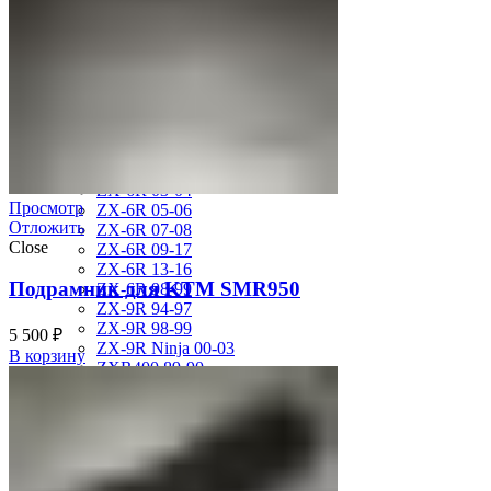
ZL750 Eliminator 86-89
ZR-7 99-03
ZX-10R 04-05
ZX-10R 06-07
ZX-10R Ninja 06-07
ZX-10R Ninja 08-10
ZX-10R Ninja 11-15
ZX-12R Ninja 02-06
ZX-6R 00-01
ZX-6R 03-04
Просмотр
ZX-6R 05-06
Отложить
ZX-6R 07-08
Close
ZX-6R 09-17
ZX-6R 13-16
Подрамник для KTM SMR950
ZX-6R 98-99
ZX-9R 94-97
ZX-9R 98-99
5 500
₽
ZX-9R Ninja 00-03
В корзину
ZXR400 89-90
ZZR1400 06-11
ZZR250 92-07
KTM
DUKE125 12-16
RC8
SMR950