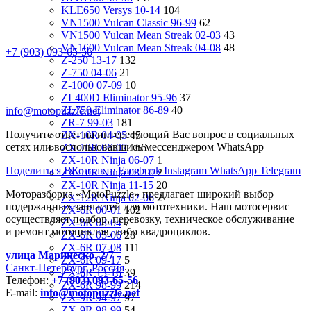
KLE650 Versys 10-14
104
VN1500 Vulcan Classic 96-99
62
VN1500 Vulcan Mean Streak 02-03
43
VN1600 Vulcan Mean Streak 04-08
48
+7 (903) 093-65-56
Z-250 13-17
132
Z-750 04-06
21
Z-1000 07-09
10
ZL400D Eliminator 95-96
37
ZL750 Eliminator 86-89
40
info@motopuzzle.net
ZR-7 99-03
181
Получите ответ на интересующий Вас вопрос в социальных
ZX-10R 04-05
45
сетях или воспользовавшись мессенджером WhatsApp
ZX-10R 06-07
166
ZX-10R Ninja 06-07
1
Поделиться ВКонтакте
Facebook
Instagram
WhatsApp
Telegram
ZX-10R Ninja 08-10
2
ZX-10R Ninja 11-15
20
Моторазборка «MotoPuzzle» предлагает широкий выбор
ZX-12R Ninja 02-06
2
подержанных запчастей для мототехники. Наш мотосервис
ZX-6R 00-01
102
осуществляет подбор, перевозку, техническое обслуживание
ZX-6R 03-04
7
и ремонт мотоциклов, либо квадроциклов.
ZX-6R 05-06
28
ZX-6R 07-08
111
улица Маринеско, 2/7
ZX-6R 09-17
5
Санкт-Петербург, Россия
ZX-6R 13-16
39
Телефон:
+7 (903) 093-65-56
ZX-6R 98-99
214
E-mail:
info@motopuzzle.net
ZX-9R 94-97
97
ZX-9R 98-99
54