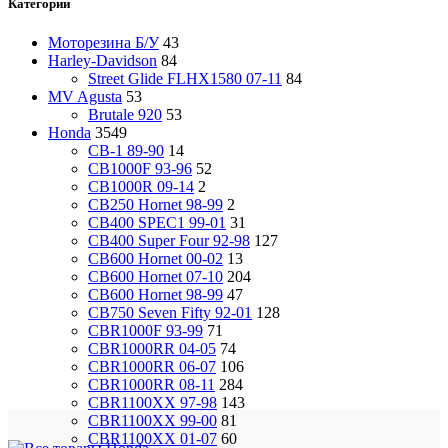
Категории
Моторезина Б/У
43
Harley-Davidson
84
Street Glide FLHX1580 07-11
84
MV Agusta
53
Brutale 920
53
Honda
3549
CB-1 89-90
14
CB1000F 93-96
52
CB1000R 09-14
2
CB250 Hornet 98-99
2
CB400 SPEC1 99-01
31
CB400 Super Four 92-98
127
CB600 Hornet 00-02
13
CB600 Hornet 07-10
204
CB600 Hornet 98-99
47
CB750 Seven Fifty 92-01
128
CBR1000F 93-99
71
CBR1000RR 04-05
74
CBR1000RR 06-07
106
CBR1000RR 08-11
284
CBR1100XX 97-98
143
CBR1100XX 99-00
81
CBR1100XX 01-07
60