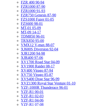
FZR 400 90-94
FZR1000 87-90
FZR1000 91-93
FZR750 Genesis 87-90
FZS1000 Fazer 01-05
FZS600 98-01
MT-01 05-09
MT-09 14-17
TDM850 96-01
TRX850 95-00
VMX12 V-max 88-07
XJ600S Diversion 92-04
XJR1200 94-98
XJR400 97-06
XV1700 Road Star 04-09
XV1900 Raider 08-17
XV400 Virago 87-94
XV750 Virago 85-87
XVS400 Drag Star 96-99
XVZ1300 Royal Star Venture 01-10
YZF-1000R Thunderace 96-01
YZF-R1 00-01
YZF-R1 02-03
YZF-R1 04-06
YZF-R1 07-08