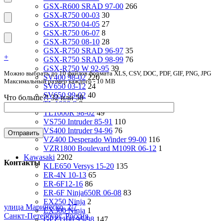
GSX-R600 SRAD 97-00
266
GSX-R750 00-03
30
GSX-R750 04-05
27
GSX-R750 06-07
8
GSX-R750 08-10
28
GSX-R750 SRAD 96-97
35
+
GSX-R750 SRAD 98-99
76
GSX-R750 W 92-95
39
Можно выбрать до 10 файлов формата XLS, CSV, DOC, PDF, GIF, PNG, JPG
SV400 98-02
220
Максимальный размер каждого - 10 MB
SV650 03-12
24
SV650 99-02
40
Что больше?! 32 или 58
TL 1000 S
2
TL1000R 98-02
49
VS750 Intruder 85-91
110
VS400 Intruder 94-96
76
VZ400 Desperado Winder 99-00
116
VZR1800 Boulevard M109R 06-12
1
Kawasaki
2202
Контакты
KLE650 Versys 15-20
135
ER-4N 10-13
65
ER-6F12-16
86
ER-6F Ninja650R 06-08
83
EX250 Ninja
2
улица Маринеско, 2/7
EX300 Ninja
1
Санкт-Петербург, Россия
GPZ1100 95-98
147