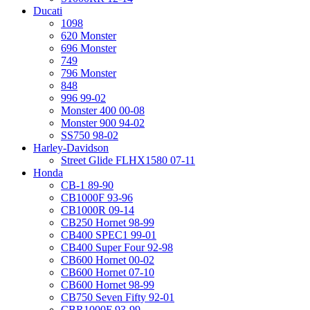
Ducati
1098
620 Monster
696 Monster
749
796 Monster
848
996 99-02
Monster 400 00-08
Monster 900 94-02
SS750 98-02
Harley-Davidson
Street Glide FLHX1580 07-11
Honda
CB-1 89-90
CB1000F 93-96
CB1000R 09-14
CB250 Hornet 98-99
CB400 SPEC1 99-01
CB400 Super Four 92-98
CB600 Hornet 00-02
CB600 Hornet 07-10
CB600 Hornet 98-99
CB750 Seven Fifty 92-01
CBR1000F 93-99