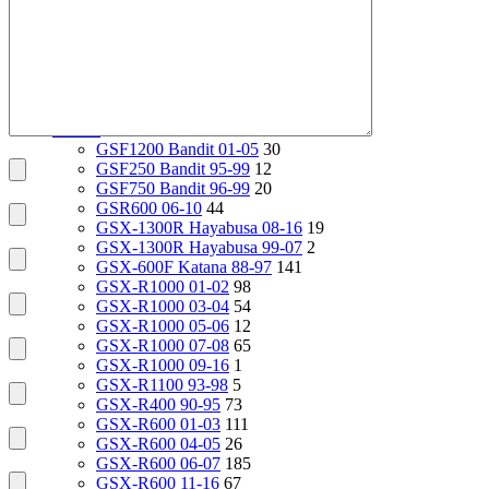
VT1100 Shadow Aero 98-02
24
VT400 Shadow 97-08
14
VT600C Shadow 01-08
138
VT750 Shadow A.C.E. 97-01
82
VTR1000F 97-06
29
X4 97-99
24
Suzuki
2112
GSF1200 Bandit 01-05
30
GSF250 Bandit 95-99
12
GSF750 Bandit 96-99
20
GSR600 06-10
44
GSX-1300R Hayabusa 08-16
19
GSX-1300R Hayabusa 99-07
2
GSX-600F Katana 88-97
141
GSX-R1000 01-02
98
GSX-R1000 03-04
54
GSX-R1000 05-06
12
GSX-R1000 07-08
65
GSX-R1000 09-16
1
GSX-R1100 93-98
5
GSX-R400 90-95
73
GSX-R600 01-03
111
GSX-R600 04-05
26
GSX-R600 06-07
185
GSX-R600 11-16
67