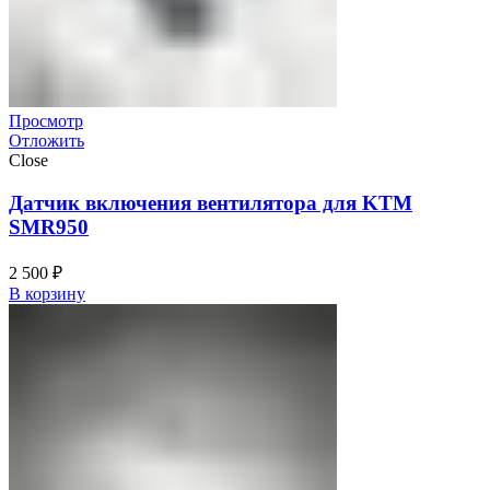
Просмотр
Отложить
Close
Датчик включения вентилятора для KTM
SMR950
2 500
₽
В корзину