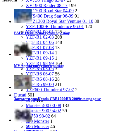
XV750 Virago 85-87
21
Новости
XV1900 Raider 08-17
199
XV1700 Road Star 04-09
2
XVS400 Drag Star 96-99
91
XVZ1300 Royal Star Venture 01-10
88
YZF-1000R Thunderace 96-01
120
YZF-R1 00-01
125
BMW F650CS поступил в разбор
YZF-R1 02-03
208
YZF-R1 04-06
148
YZF-R1 07-08
13
YZF-R1 09-14
1
YZF-R1 09-15
1
YZF-R1 98-99
169
MV Agusta поступил в разбор
YZF-R6 03-05
3
YZF-R6 06-07
56
YZF-R6 08-16
28
YZF-R6 99-00
211
YZF600 Thundrcat 97-07
2
Ducati
501
Запчасти для Honda CBR1000RR 2009г. в продаже
1098
116
Monster 400 00-08
133
Monster 900 94-02
59
SS750 98-02
64
620 Monster
1
696 Monster
46