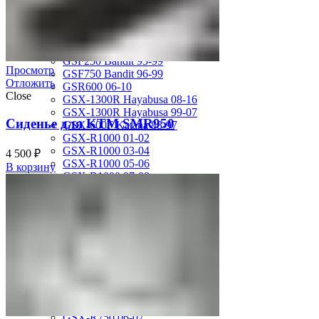
MV Agusta
Brutale 920
Suzuki
GSF1200 Bandit 01-05
GSF250 Bandit 95-99
Просмотр
GSF750 Bandit 96-99
Отложить
GSR600 06-10
Close
GSX-1300R Hayabusa 08-16
GSX-1300R Hayabusa 99-07
Сиденье для KTM SMR950
GSX-600F Katana 88-97
GSX-R1000 01-02
GSX-R1000 03-04
4 500
₽
GSX-R1000 05-06
В корзину
GSX-R1000 07-08
GSX-R1000 09-16
GSX-R1100 93-98
GSX-R400 90-95
GSX-R600 01-03
GSX-R600 04-05
GSX-R600 06-07
GSX-R600 11-16
GSX-R600 SRAD 97-00
GSX-R750 00-03
GSX-R750 04-05
GSX-R750 06-07