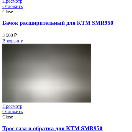
Просмотр
Отложить
Close
Бачок расширительный для KTM SMR950
3 500
₽
В корзину
Просмотр
Отложить
Close
Трос газа и обратка для KTM SMR950