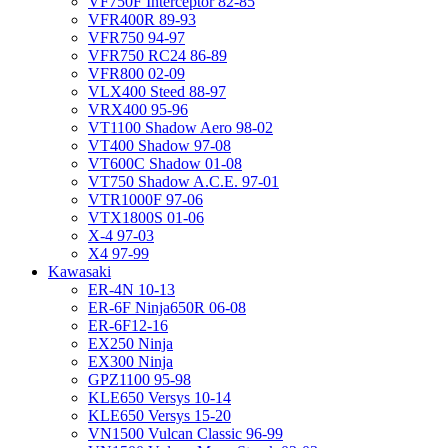
VF750F Interceptor 82-85
VFR400R 89-93
VFR750 94-97
VFR750 RC24 86-89
VFR800 02-09
VLX400 Steed 88-97
VRX400 95-96
VT1100 Shadow Aero 98-02
VT400 Shadow 97-08
VT600C Shadow 01-08
VT750 Shadow A.C.E. 97-01
VTR1000F 97-06
VTX1800S 01-06
X-4 97-03
X4 97-99
Kawasaki
ER-4N 10-13
ER-6F Ninja650R 06-08
ER-6F12-16
EX250 Ninja
EX300 Ninja
GPZ1100 95-98
KLE650 Versys 10-14
KLE650 Versys 15-20
VN1500 Vulcan Classic 96-99