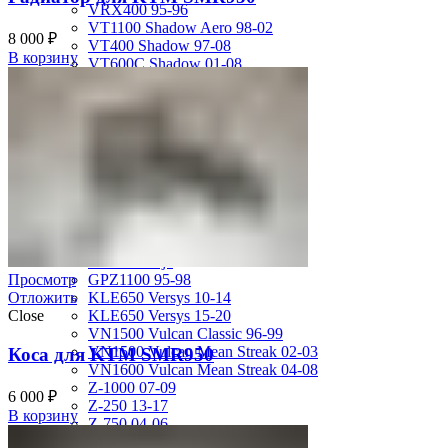
VRX400 95-96
VT1100 Shadow Aero 98-02
8 000
₽
VT400 Shadow 97-08
В корзину
VT600C Shadow 01-08
VT750 Shadow A.C.E. 97-01
VTR1000F 97-06
VTX1800S 01-06
X-4 97-03
X4 97-99
Kawasaki
ER-4N 10-13
ER-6F Ninja650R 06-08
ER-6F12-16
EX250 Ninja
EX300 Ninja
GPZ1100 95-98
Просмотр
KLE650 Versys 10-14
Отложить
KLE650 Versys 15-20
Close
VN1500 Vulcan Classic 96-99
VN1500 Vulcan Mean Streak 02-03
Коса для KTM SMR950
VN1600 Vulcan Mean Streak 04-08
Z-1000 07-09
6 000
₽
Z-250 13-17
В корзину
Z-750 04-06
ZL400D Eliminator 95-96