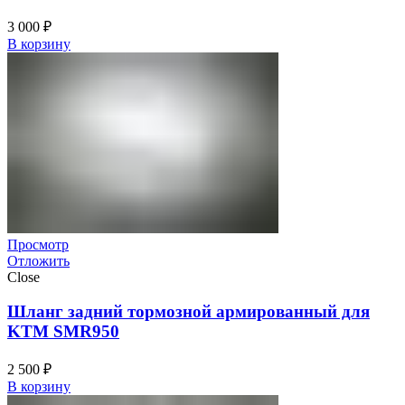
3 000
₽
В корзину
Просмотр
Отложить
Close
Шланг задний тормозной армированный для
KTM SMR950
2 500
₽
В корзину