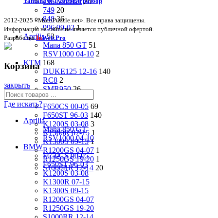
796 Monster
25
Yamaha R-1 2003г. в разбор
749
20
848
36
2012-2025 «MotoPuzzle.net». Все права защищены.
996 99-02
1
Информация на сайте не является публичной офертой.
Aprilia
53
Разработка
In
Web.Pro
Mana 850 GT
51
RSV1000 04-10
2
KTM
168
Корзина
DUKE125 12-16
140
RC8
2
закрыть
SMR950
26
BMW
236
Где искать?
F650CS 00-05
69
F650ST 96-03
140
Aprilia
K1200S 03-08
3
Mana 850 GT
K1300R 07-15
1
RSV1000 04-10
K1300S 09-15
1
BMW
R1200GS 04-07
1
F650CS 00-05
R1250GS 19-20
1
F650ST 96-03
S1000RR 12-14
20
K1200S 03-08
K1300R 07-15
K1300S 09-15
R1200GS 04-07
R1250GS 19-20
S1000RR 12-14