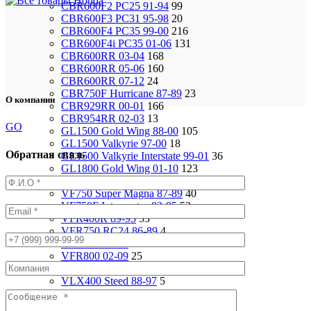
CBR600F2 PC25 91-94
99
CBR600F3 PC31 95-98
20
CBR600F4 PC35 99-00
216
CBR600F4i PC35 01-06
131
CBR600RR 03-04
168
CBR600RR 05-06
160
CBR600RR 07-12
24
CBR750F Hurricane 87-89
23
О компании
CBR929RR 00-01
166
CBR954RR 02-03
13
GO
GL1500 Gold Wing 88-00
105
GL1500 Valkyrie 97-00
18
Обратная связь
GL1500 Valkyrie Interstate 99-01
36
GL1800 Gold Wing 01-10
123
ST1100 Pan European 90-02
37
VF750 Super Magna 87-89
40
VF750F Interceptor 82-85
52
VFR400R 89-93
53
VFR750 RC24 86-89
4
VFR750 94-97
92
VFR800 02-09
25
VF1000R 84-86
93
VLX400 Steed 88-97
5
VRX400 95-96
17
VTX1800S 01-06
79