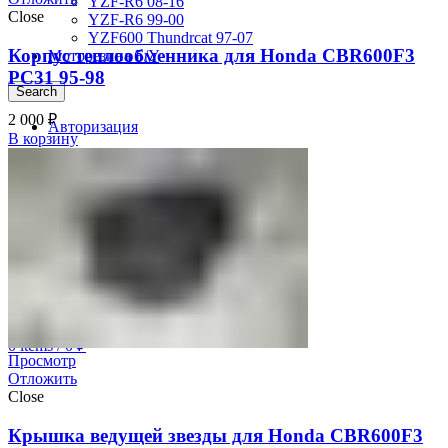
YZF-R6 08-16
Close
YZF-R6 99-00
YZF600 Thundrcat 97-07
Корпус теплообменника для Honda CBR600F3
Моторезина Б/У
PC31 95-98
Search
2 000
₽
Авторизация
В корзину
0
Отложить
0
items
/
0
₽
Меню
0
items
/
0
₽
Просмотр
Отложить
Close
Крышка ведущей звезды для Honda CBR600F3