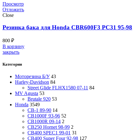
Просмотр
Отложить
Close
Резинка бака для Honda CBR600F3 PC31 95-98
800
₽
В корзину
закрыть
Категории
Моторезина Б/У
43
Harley-Davidson
84
Street Glide FLHX1580 07-11
84
MV Agusta
53
Brutale 920
53
Honda
3549
CB-1 89-90
14
CB1000F 93-96
52
CB1000R 09-14
2
CB250 Hornet 98-99
2
CB400 SPEC1 99-01
31
CB400 Super Four 92-98
127