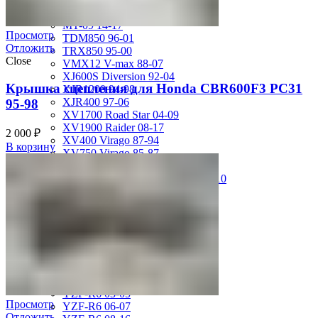
MT-01 05-09
MT-09 14-17
Просмотр
TDM850 96-01
Отложить
TRX850 95-00
Close
VMX12 V-max 88-07
XJ600S Diversion 92-04
Крышка сцепления для Honda CBR600F3 PC31
XJR1200 94-98
XJR400 97-06
95-98
XV1700 Road Star 04-09
XV1900 Raider 08-17
2 000
₽
XV400 Virago 87-94
В корзину
XV750 Virago 85-87
XVS400 Drag Star 96-99
XVZ1300 Royal Star Venture 01-10
YZF-1000R Thunderace 96-01
YZF-R1 00-01
YZF-R1 02-03
YZF-R1 04-06
YZF-R1 07-08
YZF-R1 09-14
YZF-R1 09-15
YZF-R1 98-99
YZF-R6 03-05
Просмотр
YZF-R6 06-07
Отложить