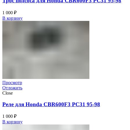
Трос подсоса для Honda CBR600F3 PC31 95-98
1 000
₽
В корзину
Просмотр
Отложить
Close
Реле для Honda CBR600F3 PC31 95-98
1 000
₽
В корзину