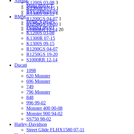
Aprilia
K1200S 03-08
3
Mana 850 GT
K1300R 07-15
1
RSV1000 04-10
K1300S 09-15
1
BMW
R1200GS 04-07
1
F650CS 00-05
R1250GS 19-20
1
F650ST 96-03
S1000RR 12-14
20
K1200S 03-08
K1300R 07-15
K1300S 09-15
R1200GS 04-07
R1250GS 19-20
S1000RR 12-14
Ducati
1098
620 Monster
696 Monster
749
796 Monster
848
996 99-02
Monster 400 00-08
Monster 900 94-02
SS750 98-02
Harley-Davidson
Street Glide FLHX1580 07-11