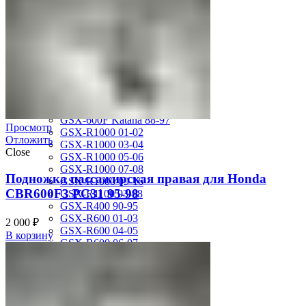
MV Agusta
Brutale 920
Suzuki
GSF1200 Bandit 01-05
GSF250 Bandit 95-99
GSF750 Bandit 96-99
GSR600 06-10
GSX-1300R Hayabusa 08-16
GSX-1300R Hayabusa 99-07
GSX-600F Katana 88-97
Просмотр
GSX-R1000 01-02
Отложить
GSX-R1000 03-04
Close
GSX-R1000 05-06
GSX-R1000 07-08
Подножка пассажирская правая для Honda
GSX-R1000 09-16
CBR600F3 PC31 95-98
GSX-R1100 93-98
GSX-R400 90-95
GSX-R600 01-03
2 000
₽
GSX-R600 04-05
В корзину
GSX-R600 06-07
GSX-R600 11-16
GSX-R600 SRAD 97-00
GSX-R750 00-03
GSX-R750 04-05
GSX-R750 06-07