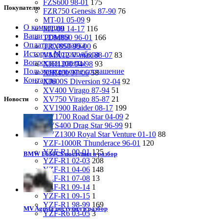
FZS600 98-01
175
Покупателю
FZR750 Genesis 87-90
76
MT-01 05-09
9
О компании
MT-09 14-17
116
Ваши отзывы
TDM850 96-01
166
Оплата и доставка
TRX850 95-00
6
История Мотоподбора
VMX12 V-max 88-07
83
Вопросы и ответы
XJR1200 94-98
93
Пользовательское соглашение
XJR400 97-06
58
Контакты
XJ600S Diversion 92-04
92
XV400 Virago 87-94
51
XV750 Virago 85-87
21
Новости
XV1900 Raider 08-17
199
XV1700 Road Star 04-09
2
XVS400 Drag Star 96-99
91
XVZ1300 Royal Star Venture 01-10
88
YZF-1000R Thunderace 96-01
120
YZF-R1 00-01
125
BMW F650CS поступил в разбор
YZF-R1 02-03
208
YZF-R1 04-06
148
YZF-R1 07-08
13
YZF-R1 09-14
1
YZF-R1 09-15
1
YZF-R1 98-99
169
MV Agusta поступил в разбор
YZF-R6 03-05
3