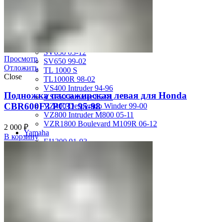
GSX-R750 08-10
GSX-R750 SRAD 96-97
GSX-R750 SRAD 98-99
GSX-R750 W 92-95
SV400 98-02
SV650 03-12
Просмотр
SV650 99-02
Отложить
TL 1000 S
Close
TL1000R 98-02
VS400 Intruder 94-96
Подножка пассажирская левая для Honda
VS750 Intruder 85-91
CBR600F3 PC31 95-98
VZ400 Desperado Winder 99-00
VZ800 Intruder M800 05-11
VZR1800 Boulevard M109R 06-12
2 000
₽
Yamaha
В корзину
FJ1200 91-93
FJR1300 06-12
FZ-1 N/S 06-15
FZ-6 N/S 04-07
FZR 400 90-94
FZR1000 87-90
FZR1000 91-93
FZR750 Genesis 87-90
FZS1000 Fazer 01-05
FZS600 98-01