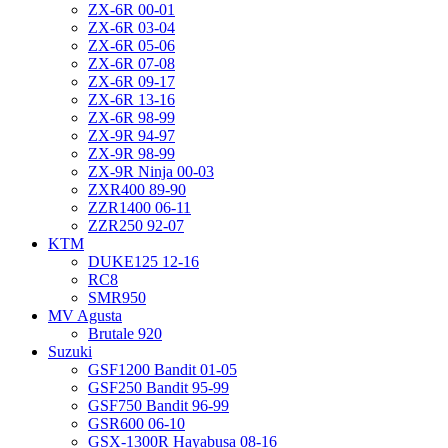
ZX-6R 00-01
ZX-6R 03-04
ZX-6R 05-06
ZX-6R 07-08
ZX-6R 09-17
ZX-6R 13-16
ZX-6R 98-99
ZX-9R 94-97
ZX-9R 98-99
ZX-9R Ninja 00-03
ZXR400 89-90
ZZR1400 06-11
ZZR250 92-07
KTM
DUKE125 12-16
RC8
SMR950
MV Agusta
Brutale 920
Suzuki
GSF1200 Bandit 01-05
GSF250 Bandit 95-99
GSF750 Bandit 96-99
GSR600 06-10
GSX-1300R Hayabusa 08-16