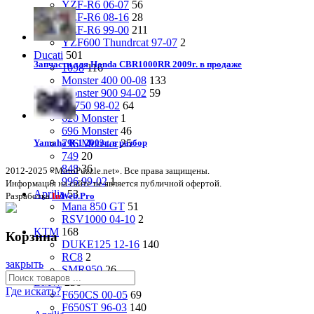
YZF-R6 06-07
56
YZF-R6 08-16
28
YZF-R6 99-00
211
YZF600 Thundrcat 97-07
2
Ducati
501
Запчасти для Honda CBR1000RR 2009г. в продаже
1098
116
Monster 400 00-08
133
Monster 900 94-02
59
SS750 98-02
64
620 Monster
1
696 Monster
46
796 Monster
25
Yamaha R-1 2003г. в разбор
749
20
848
36
2012-2025 «MotoPuzzle.net». Все права защищены.
996 99-02
1
Информация на сайте не является публичной офертой.
Aprilia
53
Разработка
In
Web.Pro
Mana 850 GT
51
RSV1000 04-10
2
KTM
168
Корзина
DUKE125 12-16
140
RC8
2
закрыть
SMR950
26
BMW
236
Где искать?
F650CS 00-05
69
F650ST 96-03
140