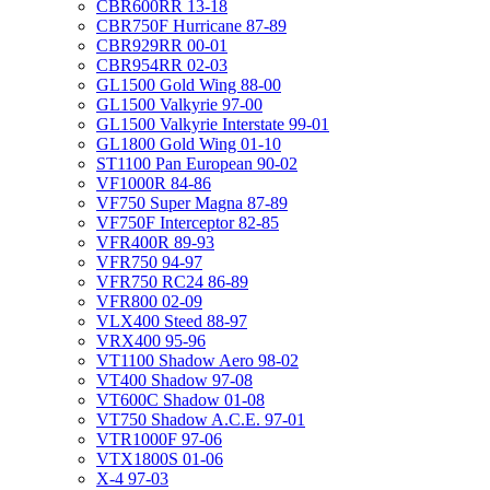
CBR600RR 13-18
CBR750F Hurricane 87-89
CBR929RR 00-01
CBR954RR 02-03
GL1500 Gold Wing 88-00
GL1500 Valkyrie 97-00
GL1500 Valkyrie Interstate 99-01
GL1800 Gold Wing 01-10
ST1100 Pan European 90-02
VF1000R 84-86
VF750 Super Magna 87-89
VF750F Interceptor 82-85
VFR400R 89-93
VFR750 94-97
VFR750 RC24 86-89
VFR800 02-09
VLX400 Steed 88-97
VRX400 95-96
VT1100 Shadow Aero 98-02
VT400 Shadow 97-08
VT600C Shadow 01-08
VT750 Shadow A.C.E. 97-01
VTR1000F 97-06
VTX1800S 01-06
X-4 97-03