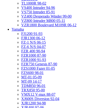
TL1000R 98-02
VS400 Intruder 94-96
VS750 Intruder 85-91
VZ400 Desperado Winder 99-00
VZ800 Intruder M800 05-11
VZR1800 Boulevard M109R 06-12
Yamaha
FJ1200 91-93
FJR1300 06-12
FZ-1 N/S 06-15
FZ-6 N/S 04-07
FZR 400 90-94
FZR1000 87-90
FZR1000 91-93
FZR750 Genesis 87-90
FZS1000 Fazer 01-05
FZS600 98-01
MT-01 05-09
MT-09 14-17
TDM850 96-01
TRX850 95-00
VMX12 V-max 88-07
XJ600S Diversion 92-04
XJR1200 94-98
XJR400 97-06