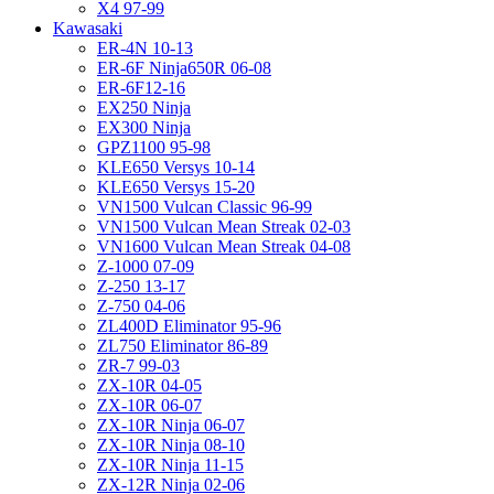
X4 97-99
Kawasaki
ER-4N 10-13
ER-6F Ninja650R 06-08
ER-6F12-16
EX250 Ninja
EX300 Ninja
GPZ1100 95-98
KLE650 Versys 10-14
KLE650 Versys 15-20
VN1500 Vulcan Classic 96-99
VN1500 Vulcan Mean Streak 02-03
VN1600 Vulcan Mean Streak 04-08
Z-1000 07-09
Z-250 13-17
Z-750 04-06
ZL400D Eliminator 95-96
ZL750 Eliminator 86-89
ZR-7 99-03
ZX-10R 04-05
ZX-10R 06-07
ZX-10R Ninja 06-07
ZX-10R Ninja 08-10
ZX-10R Ninja 11-15
ZX-12R Ninja 02-06