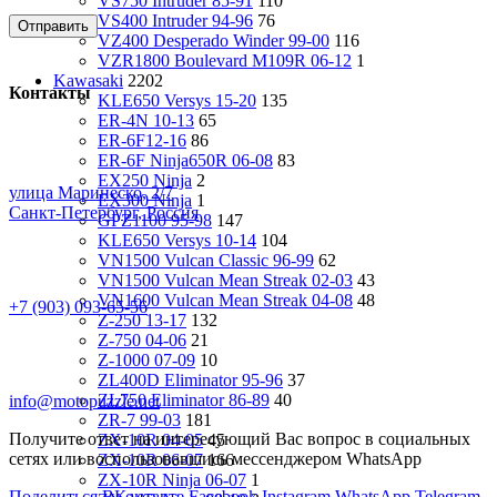
VS750 Intruder 85-91
110
VS400 Intruder 94-96
76
VZ400 Desperado Winder 99-00
116
VZR1800 Boulevard M109R 06-12
1
Kawasaki
2202
Контакты
KLE650 Versys 15-20
135
ER-4N 10-13
65
ER-6F12-16
86
ER-6F Ninja650R 06-08
83
EX250 Ninja
2
улица Маринеско, 2/7
EX300 Ninja
1
Санкт-Петербург, Россия
GPZ1100 95-98
147
KLE650 Versys 10-14
104
VN1500 Vulcan Classic 96-99
62
VN1500 Vulcan Mean Streak 02-03
43
VN1600 Vulcan Mean Streak 04-08
48
+7 (903) 093-65-56
Z-250 13-17
132
Z-750 04-06
21
Z-1000 07-09
10
ZL400D Eliminator 95-96
37
ZL750 Eliminator 86-89
40
info@motopuzzle.net
ZR-7 99-03
181
Получите ответ на интересующий Вас вопрос в социальных
ZX-10R 04-05
45
сетях или воспользовавшись мессенджером WhatsApp
ZX-10R 06-07
166
ZX-10R Ninja 06-07
1
Поделиться ВКонтакте
Facebook
Instagram
WhatsApp
Telegram