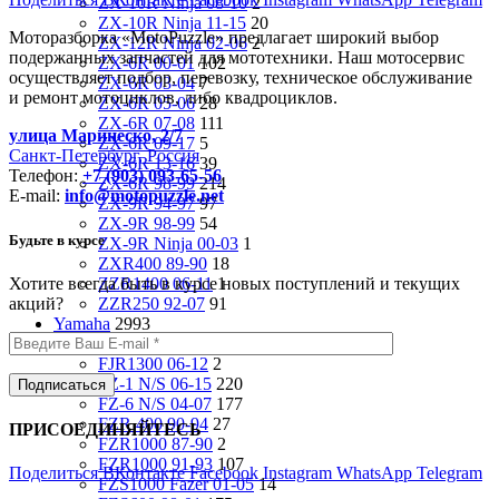
ZX-10R Ninja 08-10
2
ZX-10R Ninja 11-15
20
Моторазборка «MotoPuzzle» предлагает широкий выбор
ZX-12R Ninja 02-06
2
подержанных запчастей для мототехники. Наш мотосервис
ZX-6R 00-01
102
осуществляет подбор, перевозку, техническое обслуживание
ZX-6R 03-04
7
и ремонт мотоциклов, либо квадроциклов.
ZX-6R 05-06
28
ZX-6R 07-08
111
улица Маринеско, 2/7
ZX-6R 09-17
5
Санкт-Петербург, Россия
ZX-6R 13-16
39
Телефон:
+7 (903) 093-65-56
ZX-6R 98-99
214
E-mail:
info@motopuzzle.net
ZX-9R 94-97
97
ZX-9R 98-99
54
Будьте в курсе
ZX-9R Ninja 00-03
1
ZXR400 89-90
18
Хотите всегда быть в курсе новых поступлений и текущих
ZZR1400 06-11
1
акций?
ZZR250 92-07
91
Yamaha
2993
FJ1200 91-93
33
FJR1300 06-12
2
FZ-1 N/S 06-15
220
FZ-6 N/S 04-07
177
FZR 400 90-94
27
ПРИСОЕДИНЯЙТЕСЬ
FZR1000 87-90
2
FZR1000 91-93
107
Поделиться ВКонтакте
Facebook
Instagram
WhatsApp
Telegram
FZS1000 Fazer 01-05
14