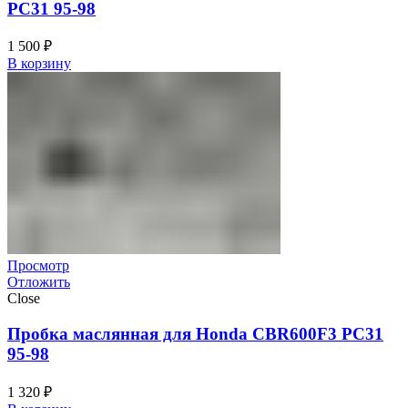
PC31 95-98
1 500
₽
В корзину
Просмотр
Отложить
Close
Пробка маслянная для Honda CBR600F3 PC31
95-98
1 320
₽