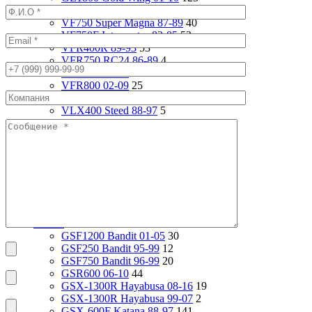
ST1100 Pan European 90-02
37
VF750 Super Magna 87-89
40
VF750F Interceptor 82-85
52
VFR400R 89-93
53
VFR750 RC24 86-89
4
VFR750 94-97
92
VFR800 02-09
25
VF1000R 84-86
93
VLX400 Steed 88-97
5
VRX400 95-96
17
VTX1800S 01-06
79
VT1100 Shadow Aero 98-02
24
VT400 Shadow 97-08
14
VT600C Shadow 01-08
138
VT750 Shadow A.C.E. 97-01
82
VTR1000F 97-06
29
X4 97-99
24
Suzuki
2112
GSF1200 Bandit 01-05
30
GSF250 Bandit 95-99
12
GSF750 Bandit 96-99
20
GSR600 06-10
44
GSX-1300R Hayabusa 08-16
19
GSX-1300R Hayabusa 99-07
2
GSX-600F Katana 88-97
141