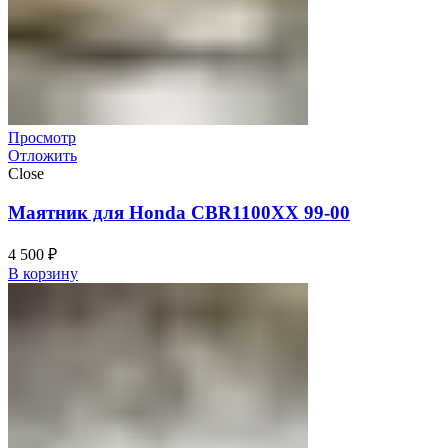
Просмотр
Отложить
Close
Маятник для Honda CBR1100XX 99-00
4 500
₽
В корзину