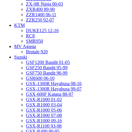
ZX-9R Ninja 00-03
ZXR400 89-90
ZZR1400 06-11
ZZR250 92-07
KTM
DUKE125 12-16
RC8
SMR950
MV Agusta
Brutale 920
Suzuki
GSF1200 Bandit 01-05
GSF250 Bandit 95-99
GSF750 Bandit 96-99
GSR600 06-10
GSX-1300R Hayabusa 08-16
GSX-1300R Hayabusa 99-07
GSX-600F Katana 88-97
GSX-R1000 01-02
GSX-R1000 03-04
GSX-R1000 05-06
GSX-R1000 07-08
GSX-R1000 09-16
GSX-R1100 93-98
GSX-R400 90-95