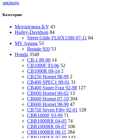
закрыть
Категории
Моторезина Б/У
43
Harley-Davidson
84
Street Glide FLHX1580 07-11
84
MV Agusta
53
Brutale 920
53
Honda
3549
CB-1 89-90
14
CB1000F 93-96
52
CB1000R 09-14
2
CB250 Hornet 98-99
2
CB400 SPEC1 99-01
31
CB400 Super Four 92-98
127
CB600 Hornet 00-02
13
CB600 Hornet 07-10
204
CB600 Hornet 98-99
47
CB750 Seven Fifty 92-01
128
CBR1000F 93-99
71
CBR1000RR 04-05
74
CBR1000RR 06-07
106
CBR1000RR 08-11
284
CBR1100XX 97-98
143