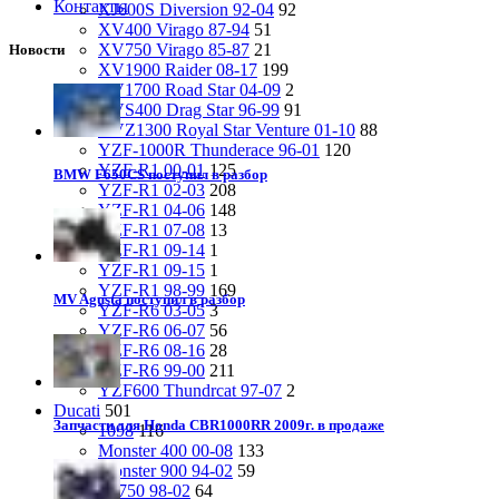
Контакты
XJ600S Diversion 92-04
92
XV400 Virago 87-94
51
XV750 Virago 85-87
21
Новости
XV1900 Raider 08-17
199
XV1700 Road Star 04-09
2
XVS400 Drag Star 96-99
91
XVZ1300 Royal Star Venture 01-10
88
YZF-1000R Thunderace 96-01
120
YZF-R1 00-01
125
BMW F650CS поступил в разбор
YZF-R1 02-03
208
YZF-R1 04-06
148
YZF-R1 07-08
13
YZF-R1 09-14
1
YZF-R1 09-15
1
YZF-R1 98-99
169
MV Agusta поступил в разбор
YZF-R6 03-05
3
YZF-R6 06-07
56
YZF-R6 08-16
28
YZF-R6 99-00
211
YZF600 Thundrcat 97-07
2
Ducati
501
Запчасти для Honda CBR1000RR 2009г. в продаже
1098
116
Monster 400 00-08
133
Monster 900 94-02
59
SS750 98-02
64