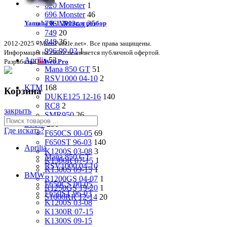
620 Monster
1
696 Monster
46
796 Monster
25
Yamaha R-1 2003г. в разбор
749
20
848
36
2012-2025 «MotoPuzzle.net». Все права защищены.
996 99-02
1
Информация на сайте не является публичной офертой.
Aprilia
53
Разработка
In
Web.Pro
Mana 850 GT
51
RSV1000 04-10
2
KTM
168
Корзина
DUKE125 12-16
140
RC8
2
закрыть
SMR950
26
BMW
236
Где искать?
F650CS 00-05
69
F650ST 96-03
140
Aprilia
K1200S 03-08
3
Mana 850 GT
K1300R 07-15
1
RSV1000 04-10
K1300S 09-15
1
BMW
R1200GS 04-07
1
F650CS 00-05
R1250GS 19-20
1
F650ST 96-03
S1000RR 12-14
20
K1200S 03-08
K1300R 07-15
K1300S 09-15