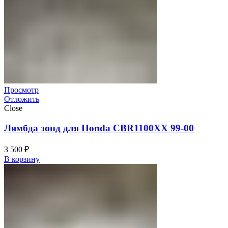
Просмотр
Отложить
Close
Лямбда зонд для Honda CBR1100XX 99-00
3 500
₽
В корзину