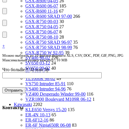
GSX-R600 04-05
26
GSX-R600 06-07
185
GSX-R600 11-16
67
GSX-R600 SRAD 97-00
266
GSX-R750 00-03
30
GSX-R750 04-05
27
GSX-R750 06-07
8
GSX-R750 08-10
28
GSX-R750 SRAD 96-97
35
+
GSX-R750 SRAD 98-99
76
GSX-R750 W 92-95
39
Можно выбрать до 10 файлов формата XLS, CSV, DOC, PDF, GIF, PNG, JPG
SV400 98-02
220
Максимальный размер каждого - 10 MB
SV650 03-12
24
SV650 99-02
40
Что больше?! 32 или 58
TL 1000 S
2
TL1000R 98-02
49
VS750 Intruder 85-91
110
VS400 Intruder 94-96
76
VZ400 Desperado Winder 99-00
116
VZR1800 Boulevard M109R 06-12
1
Kawasaki
2202
Контакты
KLE650 Versys 15-20
135
ER-4N 10-13
65
ER-6F12-16
86
ER-6F Ninja650R 06-08
83