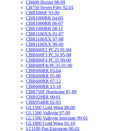
CB600 Hornet 98-99
CB750 Seven Fifty 92-01
CBR1000F 93-99
CBR1000RR 04-05
CBR1000RR 06-07
CBR1000RR 08-11
CBR1100XX 01-07
CBR1100XX 97-98
CBR1100XX 99-00
CBR600F2 PC25 91-94
CBR600F3 PC31 95-98
CBR600F4 PC35 99-00
CBR600F4i PC35 01-06
CBR600RR 03-04
CBR600RR 05-06
CBR600RR 07-12
CBR600RR 13-18
CBR750F Hurricane 87-89
CBR929RR 00-01
CBR954RR 02-03
GL1500 Gold Wing 88-00
GL1500 Valkyrie 97-00
GL1500 Valkyrie Interstate 99-01
GL1800 Gold Wing 01-10
ST1100 Pan European 90-02