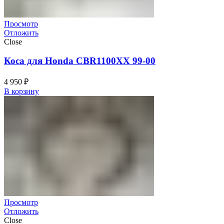
Просмотр
Отложить
Close
Коса для Honda CBR1100XX 99-00
4 950
₽
В корзину
Просмотр
Отложить
Close