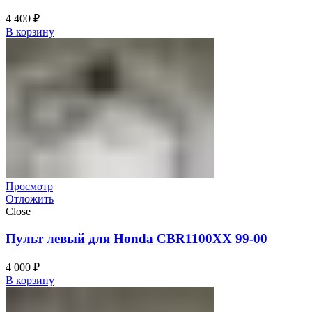
4 400
₽
В корзину
Просмотр
Отложить
Close
Пульт левый для Honda CBR1100XX 99-00
4 000
₽
В корзину