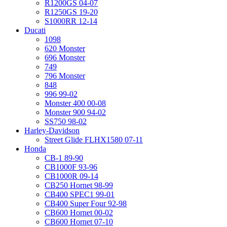
R1200GS 04-07
R1250GS 19-20
S1000RR 12-14
Ducati
1098
620 Monster
696 Monster
749
796 Monster
848
996 99-02
Monster 400 00-08
Monster 900 94-02
SS750 98-02
Harley-Davidson
Street Glide FLHX1580 07-11
Honda
CB-1 89-90
CB1000F 93-96
CB1000R 09-14
CB250 Hornet 98-99
CB400 SPEC1 99-01
CB400 Super Four 92-98
CB600 Hornet 00-02
CB600 Hornet 07-10