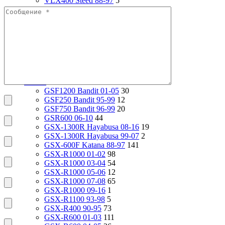
VLX400 Steed 88-97
5
VRX400 95-96
17
VTX1800S 01-06
79
VT1100 Shadow Aero 98-02
24
VT400 Shadow 97-08
14
VT600C Shadow 01-08
138
VT750 Shadow A.C.E. 97-01
82
VTR1000F 97-06
29
X4 97-99
24
Suzuki
2112
GSF1200 Bandit 01-05
30
GSF250 Bandit 95-99
12
GSF750 Bandit 96-99
20
GSR600 06-10
44
GSX-1300R Hayabusa 08-16
19
GSX-1300R Hayabusa 99-07
2
GSX-600F Katana 88-97
141
GSX-R1000 01-02
98
GSX-R1000 03-04
54
GSX-R1000 05-06
12
GSX-R1000 07-08
65
GSX-R1000 09-16
1
GSX-R1100 93-98
5
GSX-R400 90-95
73
GSX-R600 01-03
111