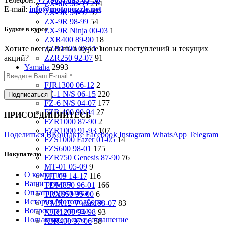
ZX-6R 98-99
214
E-mail:
info@motopuzzle.net
ZX-9R 94-97
97
ZX-9R 98-99
54
Будьте в курсе
ZX-9R Ninja 00-03
1
ZXR400 89-90
18
Хотите всегда быть в курсе новых поступлений и текущих
ZZR1400 06-11
1
акций?
ZZR250 92-07
91
Yamaha
2993
FJ1200 91-93
33
FJR1300 06-12
2
FZ-1 N/S 06-15
220
FZ-6 N/S 04-07
177
FZR 400 90-94
27
ПРИСОЕДИНЯЙТЕСЬ
FZR1000 87-90
2
FZR1000 91-93
107
Поделиться ВКонтакте
Facebook
Instagram
WhatsApp
Telegram
FZS1000 Fazer 01-05
14
FZS600 98-01
175
Покупателю
FZR750 Genesis 87-90
76
MT-01 05-09
9
О компании
MT-09 14-17
116
Ваши отзывы
TDM850 96-01
166
Оплата и доставка
TRX850 95-00
6
История Мотоподбора
VMX12 V-max 88-07
83
Вопросы и ответы
XJR1200 94-98
93
Пользовательское соглашение
XJR400 97-06
58