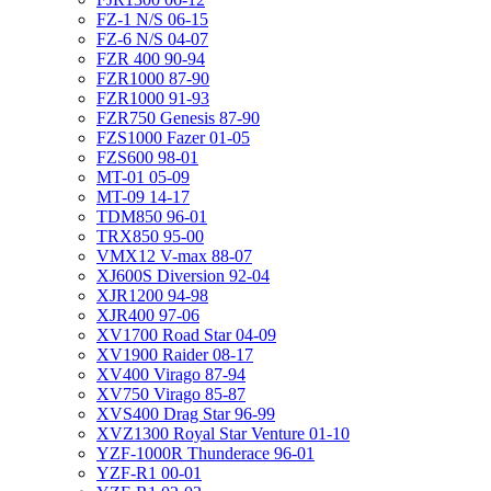
FZ-1 N/S 06-15
FZ-6 N/S 04-07
FZR 400 90-94
FZR1000 87-90
FZR1000 91-93
FZR750 Genesis 87-90
FZS1000 Fazer 01-05
FZS600 98-01
MT-01 05-09
MT-09 14-17
TDM850 96-01
TRX850 95-00
VMX12 V-max 88-07
XJ600S Diversion 92-04
XJR1200 94-98
XJR400 97-06
XV1700 Road Star 04-09
XV1900 Raider 08-17
XV400 Virago 87-94
XV750 Virago 85-87
XVS400 Drag Star 96-99
XVZ1300 Royal Star Venture 01-10
YZF-1000R Thunderace 96-01
YZF-R1 00-01