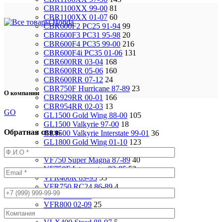
CBR1100XX 99-00
81
CBR1100XX 01-07
60
CBR600F2 PC25 91-94
99
CBR600F3 PC31 95-98
20
CBR600F4 PC35 99-00
216
CBR600F4i PC35 01-06
131
CBR600RR 03-04
168
CBR600RR 05-06
160
CBR600RR 07-12
24
CBR750F Hurricane 87-89
23
О компании
CBR929RR 00-01
166
CBR954RR 02-03
13
GO
GL1500 Gold Wing 88-00
105
GL1500 Valkyrie 97-00
18
Обратная связь
GL1500 Valkyrie Interstate 99-01
36
GL1800 Gold Wing 01-10
123
ST1100 Pan European 90-02
37
VF750 Super Magna 87-89
40
VF750F Interceptor 82-85
52
VFR400R 89-93
53
VFR750 RC24 86-89
4
VFR750 94-97
92
VFR800 02-09
25
VF1000R 84-86
93