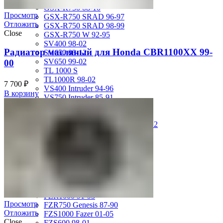
GSX-R750 08-10
Просмотр
GSX-R750 SRAD 96-97
Отложить
GSX-R750 SRAD 98-99
Close
GSX-R750 W 92-95
SV400 98-02
Радиатор масляный для Honda CBR1100XX 99-
SV650 03-12
SV650 99-02
00
TL 1000 S
TL1000R 98-02
7 700
₽
VS400 Intruder 94-96
В корзину
VS750 Intruder 85-91
VZ400 Desperado Winder 99-00
VZ800 Intruder M800 05-11
VZR1800 Boulevard M109R 06-12
Yamaha
FJ1200 91-93
FJR1300 06-12
FZ-1 N/S 06-15
FZ-6 N/S 04-07
FZR 400 90-94
FZR1000 87-90
FZR1000 91-93
Просмотр
FZR750 Genesis 87-90
Отложить
FZS1000 Fazer 01-05
Close
FZS600 98-01