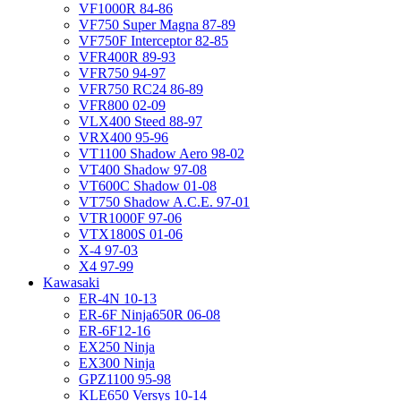
VF1000R 84-86
VF750 Super Magna 87-89
VF750F Interceptor 82-85
VFR400R 89-93
VFR750 94-97
VFR750 RC24 86-89
VFR800 02-09
VLX400 Steed 88-97
VRX400 95-96
VT1100 Shadow Aero 98-02
VT400 Shadow 97-08
VT600C Shadow 01-08
VT750 Shadow A.C.E. 97-01
VTR1000F 97-06
VTX1800S 01-06
X-4 97-03
X4 97-99
Kawasaki
ER-4N 10-13
ER-6F Ninja650R 06-08
ER-6F12-16
EX250 Ninja
EX300 Ninja
GPZ1100 95-98
KLE650 Versys 10-14