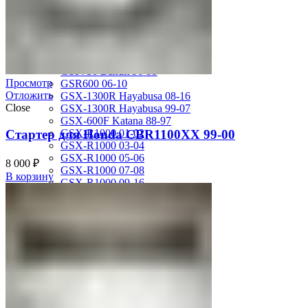
MV Agusta
Brutale 920
Suzuki
GSF1200 Bandit 01-05
GSF250 Bandit 95-99
GSF750 Bandit 96-99
Просмотр
GSR600 06-10
Отложить
GSX-1300R Hayabusa 08-16
Close
GSX-1300R Hayabusa 99-07
GSX-600F Katana 88-97
Стартер для Honda CBR1100XX 99-00
GSX-R1000 01-02
GSX-R1000 03-04
GSX-R1000 05-06
8 000
₽
GSX-R1000 07-08
В корзину
GSX-R1000 09-16
GSX-R1100 93-98
GSX-R400 90-95
GSX-R600 01-03
GSX-R600 04-05
GSX-R600 06-07
GSX-R600 11-16
GSX-R600 SRAD 97-00
GSX-R750 00-03
GSX-R750 04-05
GSX-R750 06-07