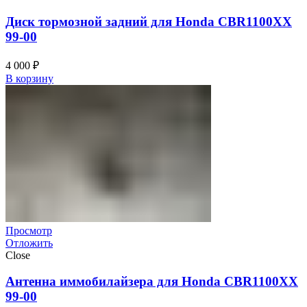
Диск тормозной задний для Honda CBR1100XX
99-00
4 000
₽
В корзину
Просмотр
Отложить
Close
Антенна иммобилайзера для Honda CBR1100XX
99-00