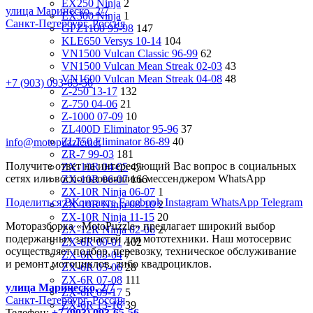
EX250 Ninja
2
улица Маринеско, 2/7
EX300 Ninja
1
Санкт-Петербург, Россия
GPZ1100 95-98
147
KLE650 Versys 10-14
104
VN1500 Vulcan Classic 96-99
62
VN1500 Vulcan Mean Streak 02-03
43
VN1600 Vulcan Mean Streak 04-08
48
+7 (903) 093-65-56
Z-250 13-17
132
Z-750 04-06
21
Z-1000 07-09
10
ZL400D Eliminator 95-96
37
ZL750 Eliminator 86-89
40
info@motopuzzle.net
ZR-7 99-03
181
Получите ответ на интересующий Вас вопрос в социальных
ZX-10R 04-05
45
сетях или воспользовавшись мессенджером WhatsApp
ZX-10R 06-07
166
ZX-10R Ninja 06-07
1
Поделиться ВКонтакте
Facebook
Instagram
WhatsApp
Telegram
ZX-10R Ninja 08-10
2
ZX-10R Ninja 11-15
20
Моторазборка «MotoPuzzle» предлагает широкий выбор
ZX-12R Ninja 02-06
2
подержанных запчастей для мототехники. Наш мотосервис
ZX-6R 00-01
102
осуществляет подбор, перевозку, техническое обслуживание
ZX-6R 03-04
7
и ремонт мотоциклов, либо квадроциклов.
ZX-6R 05-06
28
ZX-6R 07-08
111
улица Маринеско, 2/7
ZX-6R 09-17
5
Санкт-Петербург, Россия
ZX-6R 13-16
39
Телефон:
+7 (903) 093-65-56