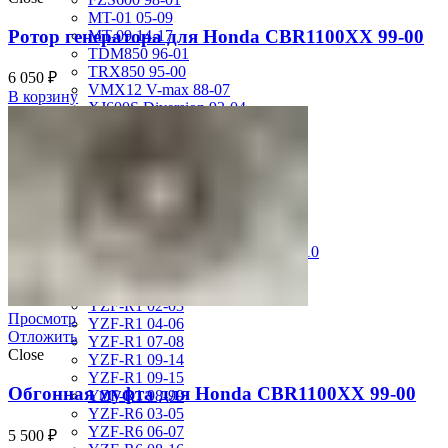
MT-01 05-09
Ротор генератора для Honda CBR1100XX 99-00
MT-09 14-17
TDM850 96-01
TRX850 95-00
6 050
₽
VMX12 V-max 88-07
В корзину
XJ600S Diversion 92-04
XJR1200 94-98
XJR400 97-06
XV1700 Road Star 04-09
XV1900 Raider 08-17
XV400 Virago 87-94
XV750 Virago 85-87
XVS400 Drag Star 96-99
XVZ1300 Royal Star Venture 01-10
YZF-1000R Thunderace 96-01
YZF-R1 00-01
YZF-R1 02-03
Просмотр
YZF-R1 04-06
Отложить
YZF-R1 07-08
Close
YZF-R1 09-14
YZF-R1 09-15
Обгонная муфта для Honda CBR1100XX 99-00
YZF-R1 98-99
YZF-R6 03-05
YZF-R6 06-07
5 500
₽