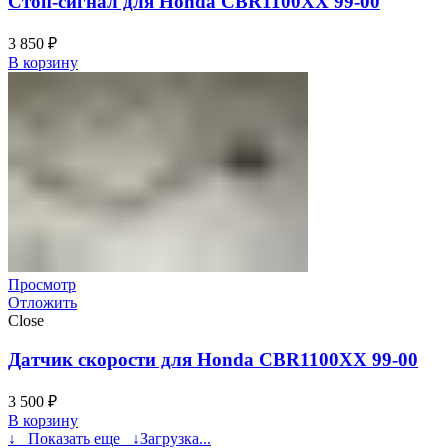
Стоп-сигнал для Honda CBR1100XX 99-00
3 850
₽
В корзину
Просмотр
Отложить
Close
Датчик скорости для Honda CBR1100XX 99-00
3 500
₽
В корзину
↓ Показать еще ↓
Загрузка...