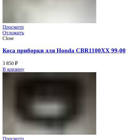
Просмотр
Отложить
Close
Коса приборки для Honda CBR1100XX 99-00
3 850
₽
В корзину
Просмотр