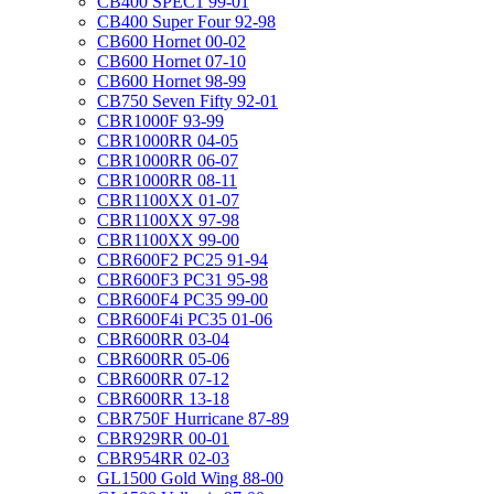
CB400 SPEC1 99-01
CB400 Super Four 92-98
CB600 Hornet 00-02
CB600 Hornet 07-10
CB600 Hornet 98-99
CB750 Seven Fifty 92-01
CBR1000F 93-99
CBR1000RR 04-05
CBR1000RR 06-07
CBR1000RR 08-11
CBR1100XX 01-07
CBR1100XX 97-98
CBR1100XX 99-00
CBR600F2 PC25 91-94
CBR600F3 PC31 95-98
CBR600F4 PC35 99-00
CBR600F4i PC35 01-06
CBR600RR 03-04
CBR600RR 05-06
CBR600RR 07-12
CBR600RR 13-18
CBR750F Hurricane 87-89
CBR929RR 00-01
CBR954RR 02-03
GL1500 Gold Wing 88-00