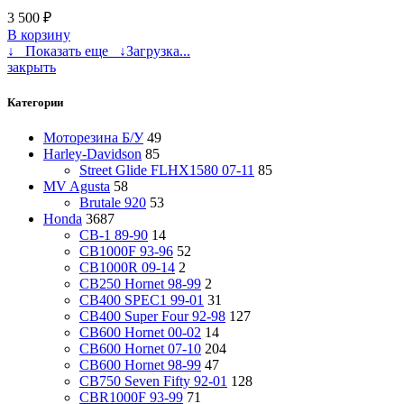
3 500
₽
В корзину
↓ Показать еще ↓
Загрузка...
закрыть
Категории
Моторезина Б/У
49
Harley-Davidson
85
Street Glide FLHX1580 07-11
85
MV Agusta
58
Brutale 920
53
Honda
3687
CB-1 89-90
14
CB1000F 93-96
52
CB1000R 09-14
2
CB250 Hornet 98-99
2
CB400 SPEC1 99-01
31
CB400 Super Four 92-98
127
CB600 Hornet 00-02
14
CB600 Hornet 07-10
204
CB600 Hornet 98-99
47
CB750 Seven Fifty 92-01
128
CBR1000F 93-99
71