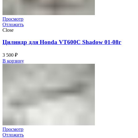
Просмотр
Отложить
Close
Цилиндр для Honda VT600C Shadow 01-08г
3 500
₽
В корзину
Просмотр
Отложить