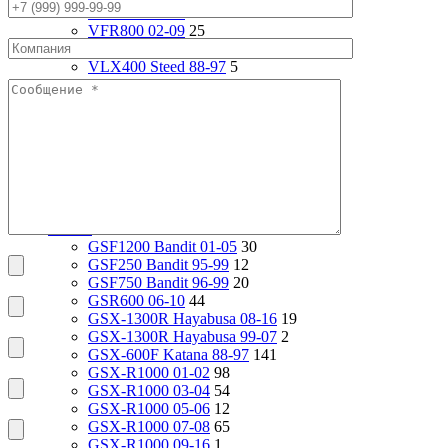
VFR750 94-97
92
VFR800 02-09
25
VF1000R 84-86
93
VLX400 Steed 88-97
5
VRX400 95-96
17
VTX1800S 01-06
79
VT1100 Shadow Aero 98-02
24
VT400 Shadow 97-08
14
VT600C Shadow 01-08
138
VT750 Shadow A.C.E. 97-01
82
VTR1000F 97-06
29
X4 97-99
24
Suzuki
2200
GSF1200 Bandit 01-05
30
GSF250 Bandit 95-99
12
GSF750 Bandit 96-99
20
GSR600 06-10
44
GSX-1300R Hayabusa 08-16
19
GSX-1300R Hayabusa 99-07
2
GSX-600F Katana 88-97
141
GSX-R1000 01-02
98
GSX-R1000 03-04
54
GSX-R1000 05-06
12
GSX-R1000 07-08
65
GSX-R1000 09-16
1