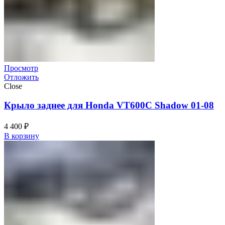
Просмотр
Отложить
Close
Крыло заднее для Honda VT600C Shadow 01-08
4 400
₽
В корзину