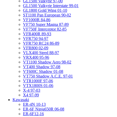
GL1500 Valkyrie 97-00
GL1500 Valkyrie Interstate 99-01
GL1800 Gold Wing 01-10
ST1100 Pan European 90-02
VF1000R 84-86
VF750 Super Magna 87-89
VF750F Interceptor 82-85
VFR400R 89-93
VFR750 94-97
VFR750 RC24 86-89
VFR800 02-09
VLX400 Steed 88-97
VRX400 95-96
VT1100 Shadow Aero 98-02
VT400 Shadow 97-08
VT600C Shadow 01-08
VT750 Shadow A.C.E. 97-01
VTR1000F 97-06
VTX1800S 01-06
X-4 97-03
X4 97-99
Kawasaki
ER-4N 10-13
ER-6F Ninja650R 06-08
ER-6F12-16