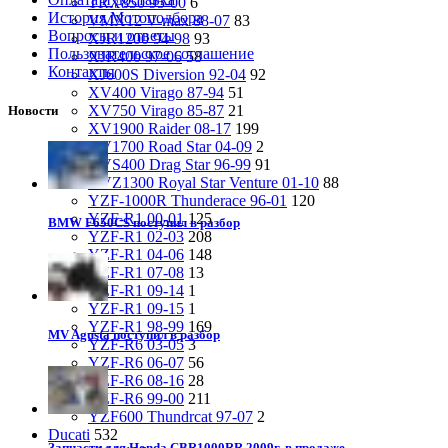
TRX850 95-00
6
История Мотоподбора
VMX12 V-max 88-07
83
Вопросы и ответы
XJR1200 94-98
93
Пользовательское соглашение
XJR400 97-06
58
Контакты
XJ600S Diversion 92-04
92
XV400 Virago 87-94
51
XV750 Virago 85-87
21
Новости
XV1900 Raider 08-17
199
XV1700 Road Star 04-09
2
XVS400 Drag Star 96-99
91
XVZ1300 Royal Star Venture 01-10
88
YZF-1000R Thunderace 96-01
120
YZF-R1 00-01
125
BMW F650CS поступил в разбор
YZF-R1 02-03
208
YZF-R1 04-06
148
YZF-R1 07-08
13
YZF-R1 09-14
1
YZF-R1 09-15
1
YZF-R1 98-99
169
MV Agusta поступил в разбор
YZF-R6 03-05
3
YZF-R6 06-07
56
YZF-R6 08-16
28
YZF-R6 99-00
211
YZF600 Thundrcat 97-07
2
Ducati
532
Запчасти для Honda CBR1000RR 2009г. в продаже