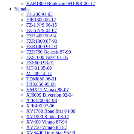
VZR1800 Boulevard M109R 06-12
Yamaha
FJ1200 91-93
FJR1300 06-12
FZ-1 N/S 06-15
FZ-6 N/S 04-07
FZR 400 90-94
FZR1000 87-90
FZR1000 91-93
FZR750 Genesis 87-90
FZS1000 Fazer 01-05
FZS600 98-01
MT-01 05-09
MT-09 14-17
TDM850 96-01
TRX850 95-00
VMX12 V-max 88-07
XJ600S Diversion 92-04
XJR1200 94-98
XJR400 97-06
XV1700 Road Star 04-09
XV1900 Raider 08-17
XV400 Virago 87-94
XV750 Virago 85-87
XVS400 Drag Star 96-99