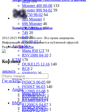
1098
116
Monster 400 00-08
133
Monster 900 94-02
59
SS750 98-02
64
620 Monster
1
696 Monster
46
796 Monster
25
Yamaha R-1 2003г. в разбор
749
20
848
36
2012-2025 «MotoPuzzle.net». Все права защищены.
996 99-02
1
Информация на сайте не является публичной офертой.
Aprilia
56
Разработка
In
Web.Pro
Mana 850 GT
51
RSV1000 04-10
2
KTM
170
Корзина
DUKE125 12-16
140
RC8
2
закрыть
SMR950
26
BMW
244
Где искать?
F650CS 00-05
69
F650ST 96-03
140
Aprilia
K1200S 03-08
3
Mana 850 GT
K1300R 07-15
1
RSV1000 04-10
K1300S 09-15
1
BMW
R1200GS 04-07
1
F650CS 00-05
R1250GS 19-20
1
F650ST 96-03