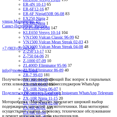
ER-4N 10-13
65
ER-6F12-16
87
ER-6F Ninja650R 06-08
83
EX250 Ninja
2
улица Маринеско, 2/7
EX300 Ninja
1
Санкт-Петербург, Россия
GPZ1100 95-98
147
KLE650 Versys 10-14
104
VN1500 Vulcan Classic 96-99
62
VN1500 Vulcan Mean Streak 02-03
43
VN1600 Vulcan Mean Streak 04-08
48
+7 (903) 093-65-56
Z-250 13-17
132
Z-750 04-06
21
Z-1000 07-09
10
ZL400D Eliminator 95-96
37
ZL750 Eliminator 86-89
40
info@motopuzzle.net
ZR-7 99-03
181
Получите ответ на интересующий Вас вопрос в социальных
ZX-10R 04-05
45
сетях или воспользовавшись мессенджером WhatsApp
ZX-10R 06-07
166
ZX-10R Ninja 06-07
1
Поделиться ВКонтакте
Facebook
Instagram
WhatsApp
Telegram
ZX-10R Ninja 08-10
2
ZX-10R Ninja 11-15
20
Моторазборка «MotoPuzzle» предлагает широкий выбор
ZX-12R Ninja 02-06
2
подержанных запчастей для мототехники. Наш мотосервис
ZX-6R 00-01
103
осуществляет подбор, перевозку, техническое обслуживание
ZX-6R 03-04
7
и ремонт мотоциклов, либо квадроциклов.