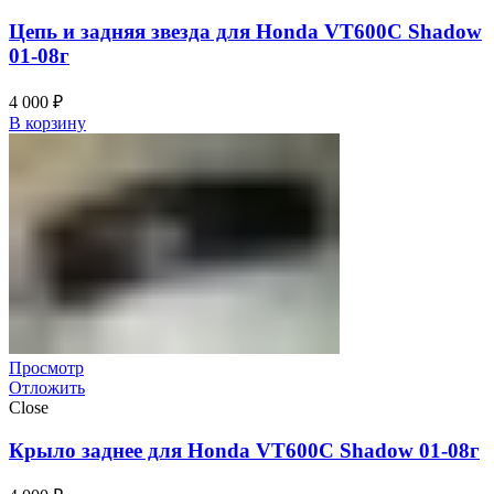
Цепь и задняя звезда для Honda VT600C Shadow
01-08г
4 000
₽
В корзину
Просмотр
Отложить
Close
Крыло заднее для Honda VT600C Shadow 01-08г