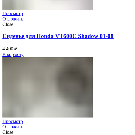
Просмотр
Отложить
Close
Сиденье для Honda VT600C Shadow 01-08
4 400
₽
В корзину
Просмотр
Отложить
Close