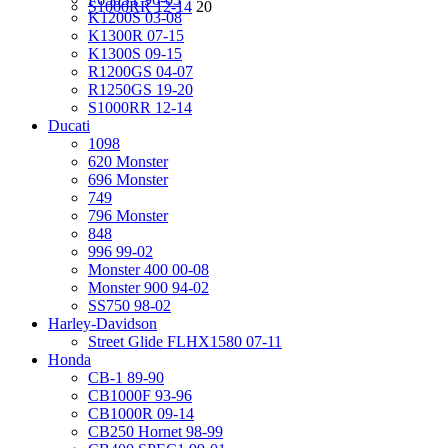
S1000RR 12-14
20
K1200S 03-08
K1300R 07-15
K1300S 09-15
R1200GS 04-07
R1250GS 19-20
S1000RR 12-14
Ducati
1098
620 Monster
696 Monster
749
796 Monster
848
996 99-02
Monster 400 00-08
Monster 900 94-02
SS750 98-02
Harley-Davidson
Street Glide FLHX1580 07-11
Honda
CB-1 89-90
CB1000F 93-96
CB1000R 09-14
CB250 Hornet 98-99