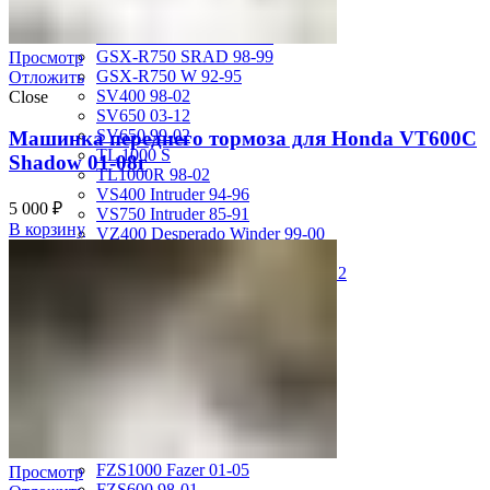
GSX-R750 08-10
GSX-R750 SRAD 96-97
GSX-R750 SRAD 98-99
Просмотр
GSX-R750 W 92-95
Отложить
SV400 98-02
Close
SV650 03-12
SV650 99-02
Машинка переднего тормоза для Honda VT600C
TL 1000 S
Shadow 01-08г
TL1000R 98-02
VS400 Intruder 94-96
5 000
₽
VS750 Intruder 85-91
В корзину
VZ400 Desperado Winder 99-00
VZ800 Intruder M800 05-11
VZR1800 Boulevard M109R 06-12
Yamaha
FJ1200 91-93
FJR1300 06-12
FZ-1 N/S 06-15
FZ-6 N/S 04-07
FZR 400 90-94
FZR1000 87-90
FZR1000 91-93
FZR750 Genesis 87-90
FZS1000 Fazer 01-05
Просмотр
FZS600 98-01