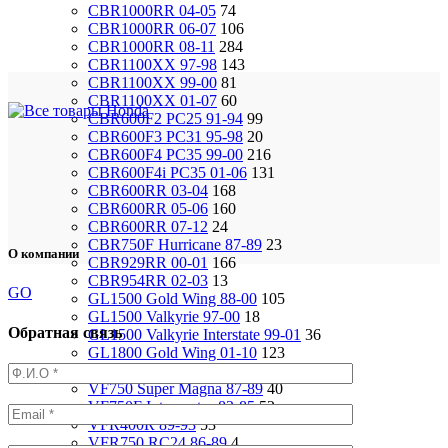
CBR1000RR 04-05
74
CBR1000RR 06-07
106
CBR1000RR 08-11
284
CBR1100XX 97-98
143
CBR1100XX 99-00
81
CBR1100XX 01-07
60
CBR600F2 PC25 91-94
99
CBR600F3 PC31 95-98
20
CBR600F4 PC35 99-00
216
CBR600F4i PC35 01-06
131
CBR600RR 03-04
168
CBR600RR 05-06
160
CBR600RR 07-12
24
CBR750F Hurricane 87-89
23
О компании
CBR929RR 00-01
166
CBR954RR 02-03
13
GO
GL1500 Gold Wing 88-00
105
GL1500 Valkyrie 97-00
18
Обратная связь
GL1500 Valkyrie Interstate 99-01
36
GL1800 Gold Wing 01-10
123
ST1100 Pan European 90-02
37
VF750 Super Magna 87-89
40
VF750F Interceptor 82-85
52
VFR400R 89-93
53
VFR750 RC24 86-89
4