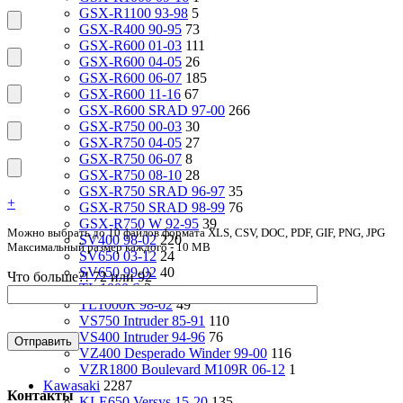
GSX-R1100 93-98
5
GSX-R400 90-95
73
GSX-R600 01-03
111
GSX-R600 04-05
26
GSX-R600 06-07
185
GSX-R600 11-16
67
GSX-R600 SRAD 97-00
266
GSX-R750 00-03
30
GSX-R750 04-05
27
GSX-R750 06-07
8
GSX-R750 08-10
28
GSX-R750 SRAD 96-97
35
+
GSX-R750 SRAD 98-99
76
GSX-R750 W 92-95
39
Можно выбрать до 10 файлов формата XLS, CSV, DOC, PDF, GIF, PNG, JPG
SV400 98-02
220
Максимальный размер каждого - 10 MB
SV650 03-12
24
SV650 99-02
40
Что больше?! 72 или 92
TL 1000 S
2
TL1000R 98-02
49
VS750 Intruder 85-91
110
VS400 Intruder 94-96
76
VZ400 Desperado Winder 99-00
116
VZR1800 Boulevard M109R 06-12
1
Kawasaki
2287
Контакты
KLE650 Versys 15-20
135