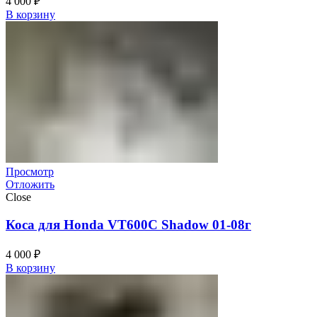
4 000
₽
В корзину
Просмотр
Отложить
Close
Коса для Honda VT600C Shadow 01-08г
4 000
₽
В корзину