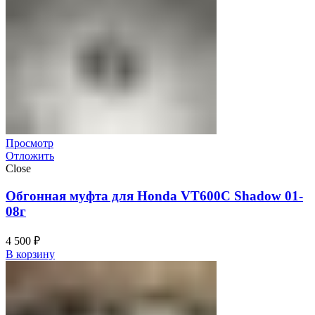
Просмотр
Отложить
Close
Обгонная муфта для Honda VT600C Shadow 01-
08г
4 500
₽
В корзину