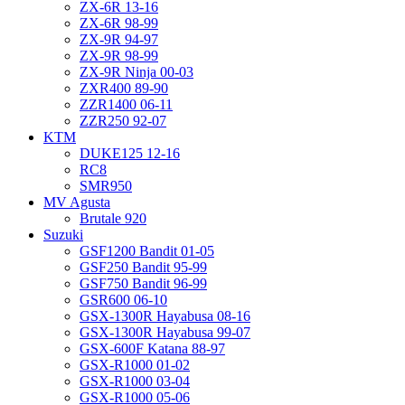
ZX-6R 13-16
ZX-6R 98-99
ZX-9R 94-97
ZX-9R 98-99
ZX-9R Ninja 00-03
ZXR400 89-90
ZZR1400 06-11
ZZR250 92-07
KTM
DUKE125 12-16
RC8
SMR950
MV Agusta
Brutale 920
Suzuki
GSF1200 Bandit 01-05
GSF250 Bandit 95-99
GSF750 Bandit 96-99
GSR600 06-10
GSX-1300R Hayabusa 08-16
GSX-1300R Hayabusa 99-07
GSX-600F Katana 88-97
GSX-R1000 01-02
GSX-R1000 03-04
GSX-R1000 05-06