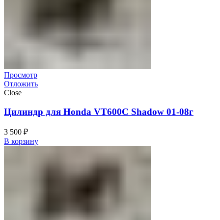
Просмотр
Отложить
Close
Цилиндр для Honda VT600C Shadow 01-08г
3 500
₽
В корзину