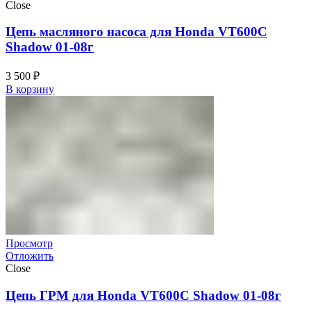
Close
Цепь масляного насоса для Honda VT600C
Shadow 01-08г
3 500
₽
В корзину
Просмотр
Отложить
Close
Цепь ГРМ для Honda VT600C Shadow 01-08г