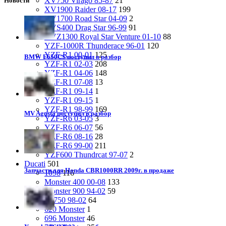
XV750 Virago 85-87
21
Новости
XV1900 Raider 08-17
199
XV1700 Road Star 04-09
2
XVS400 Drag Star 96-99
91
XVZ1300 Royal Star Venture 01-10
88
YZF-1000R Thunderace 96-01
120
YZF-R1 00-01
125
BMW F650CS поступил в разбор
YZF-R1 02-03
208
YZF-R1 04-06
148
YZF-R1 07-08
13
YZF-R1 09-14
1
YZF-R1 09-15
1
YZF-R1 98-99
169
MV Agusta поступил в разбор
YZF-R6 03-05
3
YZF-R6 06-07
56
YZF-R6 08-16
28
YZF-R6 99-00
211
YZF600 Thundrcat 97-07
2
Ducati
501
Запчасти для Honda CBR1000RR 2009г. в продаже
1098
116
Monster 400 00-08
133
Monster 900 94-02
59
SS750 98-02
64
620 Monster
1
696 Monster
46