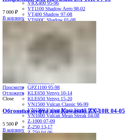
VRX400 95-96
VT1100 Shadow Aero 98-02
7 000
₽
VT400 Shadow 97-08
В корзину
VT600C Shadow 01-08
VT750 Shadow A.C.E. 97-01
VTR1000F 97-06
VTX1800S 01-06
X-4 97-03
X4 97-99
Kawasaki
ER-4N 10-13
ER-6F Ninja650R 06-08
ER-6F12-16
EX250 Ninja
EX300 Ninja
GPZ1100 95-98
Просмотр
KLE650 Versys 10-14
Отложить
KLE650 Versys 15-20
Close
VN1500 Vulcan Classic 96-99
VN1500 Vulcan Mean Streak 02-03
Обгонная муфта для Kawasaki ZX-10R 04-05
VN1600 Vulcan Mean Streak 04-08
Z-1000 07-09
5 500
₽
Z-250 13-17
В корзину
Z-750 04-06
ZL400D Eliminator 95-96