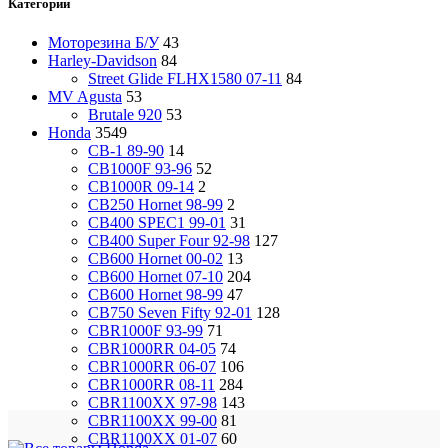
Категории
Моторезина Б/У
43
Harley-Davidson
84
Street Glide FLHX1580 07-11
84
MV Agusta
53
Brutale 920
53
Honda
3549
CB-1 89-90
14
CB1000F 93-96
52
CB1000R 09-14
2
CB250 Hornet 98-99
2
CB400 SPEC1 99-01
31
CB400 Super Four 92-98
127
CB600 Hornet 00-02
13
CB600 Hornet 07-10
204
CB600 Hornet 98-99
47
CB750 Seven Fifty 92-01
128
CBR1000F 93-99
71
CBR1000RR 04-05
74
CBR1000RR 06-07
106
CBR1000RR 08-11
284
CBR1100XX 97-98
143
CBR1100XX 99-00
81
CBR1100XX 01-07
60