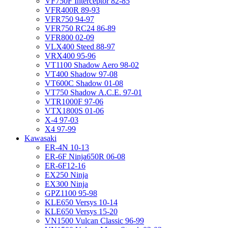
VF750F Interceptor 82-85
VFR400R 89-93
VFR750 94-97
VFR750 RC24 86-89
VFR800 02-09
VLX400 Steed 88-97
VRX400 95-96
VT1100 Shadow Aero 98-02
VT400 Shadow 97-08
VT600C Shadow 01-08
VT750 Shadow A.C.E. 97-01
VTR1000F 97-06
VTX1800S 01-06
X-4 97-03
X4 97-99
Kawasaki
ER-4N 10-13
ER-6F Ninja650R 06-08
ER-6F12-16
EX250 Ninja
EX300 Ninja
GPZ1100 95-98
KLE650 Versys 10-14
KLE650 Versys 15-20
VN1500 Vulcan Classic 96-99