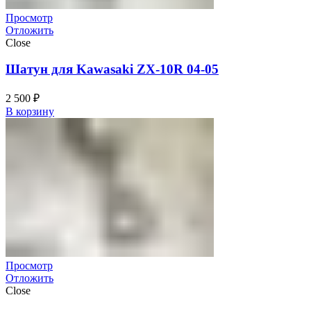
Просмотр
Отложить
Close
Шатун для Kawasaki ZX-10R 04-05
2 500
₽
В корзину
Просмотр
Отложить
Close