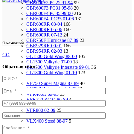
CBR600F2 PC25 91-94
99
CBR600F3 PC31 95-98
20
CBR600F4 PC35 99-00
216
CBR600F4i PC35 01-06
131
CBR600RR 03-04
168
CBR600RR 05-06
160
CBR600RR 07-12
24
CBR750F Hurricane 87-89
23
О компании
CBR929RR 00-01
166
CBR954RR 02-03
13
GO
GL1500 Gold Wing 88-00
105
GL1500 Valkyrie 97-00
18
Обратная связь
GL1500 Valkyrie Interstate 99-01
36
GL1800 Gold Wing 01-10
123
ST1100 Pan European 90-02
37
VF750 Super Magna 87-89
40
VF750F Interceptor 82-85
52
VFR400R 89-93
53
VFR750 RC24 86-89
4
VFR750 94-97
92
VFR800 02-09
25
VF1000R 84-86
93
VLX400 Steed 88-97
5
VRX400 95-96
17
VTX1800S 01-06
79