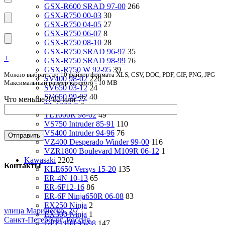
GSX-R600 SRAD 97-00
266
GSX-R750 00-03
30
GSX-R750 04-05
27
GSX-R750 06-07
8
GSX-R750 08-10
28
GSX-R750 SRAD 96-97
35
+
GSX-R750 SRAD 98-99
76
GSX-R750 W 92-95
39
Можно выбрать до 10 файлов формата XLS, CSV, DOC, PDF, GIF, PNG, JPG
SV400 98-02
220
Максимальный размер каждого - 10 MB
SV650 03-12
24
SV650 99-02
40
Что меньше?! 82 или 77
TL 1000 S
2
TL1000R 98-02
49
VS750 Intruder 85-91
110
VS400 Intruder 94-96
76
VZ400 Desperado Winder 99-00
116
VZR1800 Boulevard M109R 06-12
1
Kawasaki
2202
Контакты
KLE650 Versys 15-20
135
ER-4N 10-13
65
ER-6F12-16
86
ER-6F Ninja650R 06-08
83
EX250 Ninja
2
улица Маринеско, 2/7
EX300 Ninja
1
Санкт-Петербург, Россия
GPZ1100 95-98
147