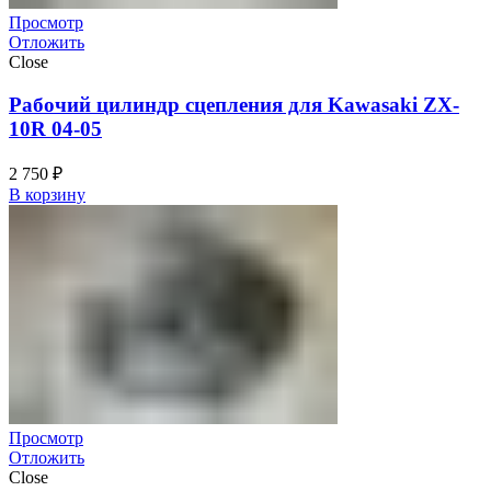
Просмотр
Отложить
Close
Рабочий цилиндр сцепления для Kawasaki ZX-
10R 04-05
2 750
₽
В корзину
Просмотр
Отложить
Close