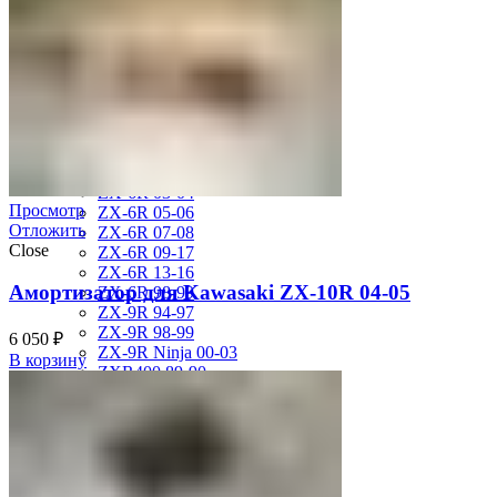
ZL750 Eliminator 86-89
ZR-7 99-03
ZX-10R 04-05
ZX-10R 06-07
ZX-10R Ninja 06-07
ZX-10R Ninja 08-10
ZX-10R Ninja 11-15
ZX-12R Ninja 02-06
ZX-6R 00-01
ZX-6R 03-04
Просмотр
ZX-6R 05-06
Отложить
ZX-6R 07-08
Close
ZX-6R 09-17
ZX-6R 13-16
Амортизатор для Kawasaki ZX-10R 04-05
ZX-6R 98-99
ZX-9R 94-97
ZX-9R 98-99
6 050
₽
ZX-9R Ninja 00-03
В корзину
ZXR400 89-90
ZZR1400 06-11
ZZR250 92-07
KTM
DUKE125 12-16
RC8
SMR950