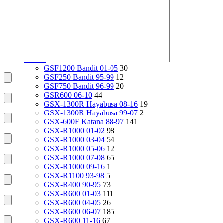
VT1100 Shadow Aero 98-02
24
VT400 Shadow 97-08
14
VT600C Shadow 01-08
138
VT750 Shadow A.C.E. 97-01
82
VTR1000F 97-06
29
X4 97-99
24
Suzuki
2112
GSF1200 Bandit 01-05
30
GSF250 Bandit 95-99
12
GSF750 Bandit 96-99
20
GSR600 06-10
44
GSX-1300R Hayabusa 08-16
19
GSX-1300R Hayabusa 99-07
2
GSX-600F Katana 88-97
141
GSX-R1000 01-02
98
GSX-R1000 03-04
54
GSX-R1000 05-06
12
GSX-R1000 07-08
65
GSX-R1000 09-16
1
GSX-R1100 93-98
5
GSX-R400 90-95
73
GSX-R600 01-03
111
GSX-R600 04-05
26
GSX-R600 06-07
185
GSX-R600 11-16
67