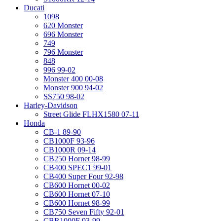
Ducati
1098
620 Monster
696 Monster
749
796 Monster
848
996 99-02
Monster 400 00-08
Monster 900 94-02
SS750 98-02
Harley-Davidson
Street Glide FLHX1580 07-11
Honda
CB-1 89-90
CB1000F 93-96
CB1000R 09-14
CB250 Hornet 98-99
CB400 SPEC1 99-01
CB400 Super Four 92-98
CB600 Hornet 00-02
CB600 Hornet 07-10
CB600 Hornet 98-99
CB750 Seven Fifty 92-01
CBR1000F 93-99