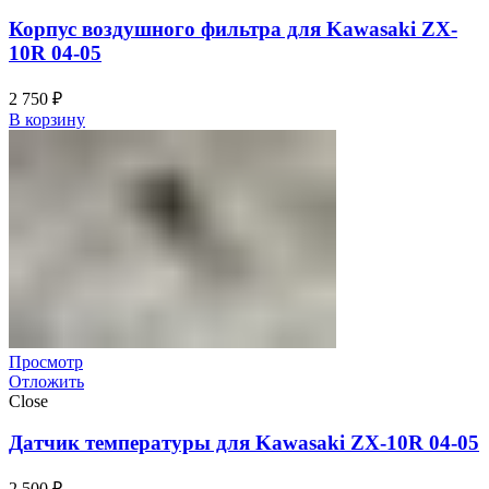
Корпус воздушного фильтра для Kawasaki ZX-
10R 04-05
2 750
₽
В корзину
Просмотр
Отложить
Close
Датчик температуры для Kawasaki ZX-10R 04-05
2 500
₽