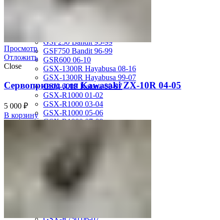
MV Agusta
Brutale 920
Suzuki
GSF1200 Bandit 01-05
GSF250 Bandit 95-99
Просмотр
GSF750 Bandit 96-99
Отложить
GSR600 06-10
Close
GSX-1300R Hayabusa 08-16
GSX-1300R Hayabusa 99-07
Сервопривод для Kawasaki ZX-10R 04-05
GSX-600F Katana 88-97
GSX-R1000 01-02
GSX-R1000 03-04
5 000
₽
GSX-R1000 05-06
В корзину
GSX-R1000 07-08
GSX-R1000 09-16
GSX-R1100 93-98
GSX-R400 90-95
GSX-R600 01-03
GSX-R600 04-05
GSX-R600 06-07
GSX-R600 11-16
GSX-R600 SRAD 97-00
GSX-R750 00-03
GSX-R750 04-05
GSX-R750 06-07