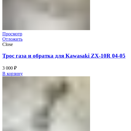
Просмотр
Отложить
Close
Трос газа и обратка для Kawasaki ZX-10R 04-05
3 000
₽
В корзину