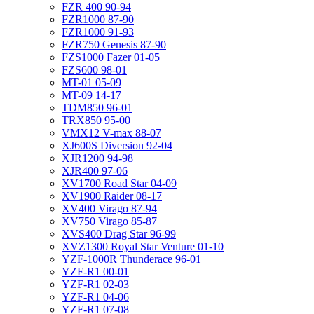
FZR 400 90-94
FZR1000 87-90
FZR1000 91-93
FZR750 Genesis 87-90
FZS1000 Fazer 01-05
FZS600 98-01
MT-01 05-09
MT-09 14-17
TDM850 96-01
TRX850 95-00
VMX12 V-max 88-07
XJ600S Diversion 92-04
XJR1200 94-98
XJR400 97-06
XV1700 Road Star 04-09
XV1900 Raider 08-17
XV400 Virago 87-94
XV750 Virago 85-87
XVS400 Drag Star 96-99
XVZ1300 Royal Star Venture 01-10
YZF-1000R Thunderace 96-01
YZF-R1 00-01
YZF-R1 02-03
YZF-R1 04-06
YZF-R1 07-08