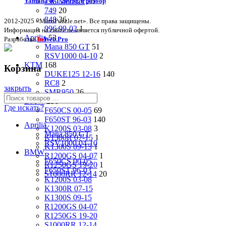
796 Monster
25
Yamaha R-1 2003г. в разбор
749
20
848
36
2012-2025 «MotoPuzzle.net». Все права защищены.
996 99-02
1
Информация на сайте не является публичной офертой.
Aprilia
53
Разработка
In
Web.Pro
Mana 850 GT
51
RSV1000 04-10
2
KTM
168
Корзина
DUKE125 12-16
140
RC8
2
закрыть
SMR950
26
BMW
236
Где искать?
F650CS 00-05
69
F650ST 96-03
140
Aprilia
K1200S 03-08
3
Mana 850 GT
K1300R 07-15
1
RSV1000 04-10
K1300S 09-15
1
BMW
R1200GS 04-07
1
F650CS 00-05
R1250GS 19-20
1
F650ST 96-03
S1000RR 12-14
20
K1200S 03-08
K1300R 07-15
K1300S 09-15
R1200GS 04-07
R1250GS 19-20
S1000RR 12-14