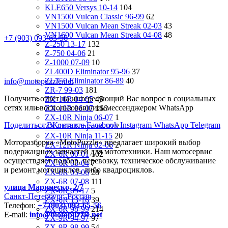
KLE650 Versys 10-14
104
VN1500 Vulcan Classic 96-99
62
VN1500 Vulcan Mean Streak 02-03
43
VN1600 Vulcan Mean Streak 04-08
48
+7 (903) 093-65-56
Z-250 13-17
132
Z-750 04-06
21
Z-1000 07-09
10
ZL400D Eliminator 95-96
37
ZL750 Eliminator 86-89
40
info@motopuzzle.net
ZR-7 99-03
181
Получите ответ на интересующий Вас вопрос в социальных
ZX-10R 04-05
45
сетях или воспользовавшись мессенджером WhatsApp
ZX-10R 06-07
166
ZX-10R Ninja 06-07
1
Поделиться ВКонтакте
Facebook
Instagram
WhatsApp
Telegram
ZX-10R Ninja 08-10
2
ZX-10R Ninja 11-15
20
Моторазборка «MotoPuzzle» предлагает широкий выбор
ZX-12R Ninja 02-06
2
подержанных запчастей для мототехники. Наш мотосервис
ZX-6R 00-01
102
осуществляет подбор, перевозку, техническое обслуживание
ZX-6R 03-04
7
и ремонт мотоциклов, либо квадроциклов.
ZX-6R 05-06
28
ZX-6R 07-08
111
улица Маринеско, 2/7
ZX-6R 09-17
5
Санкт-Петербург, Россия
ZX-6R 13-16
39
Телефон:
+7 (903) 093-65-56
ZX-6R 98-99
214
E-mail:
info@motopuzzle.net
ZX-9R 94-97
97
ZX-9R 98-99
54