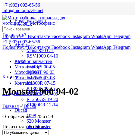
+7 (903) 093-65-56
info@motopuzzle.net
Email рассылка
Новости
Где искать?
Поделиться ВКонтакте
Facebook
Instagram
WhatsApp
Telegram
+7 (903) 093-65-56
Aprilia
Поделиться ВКонтакте
Facebook
Instagram
WhatsApp
Telegram
Mana 850 GT
RSV1000 04-10
BMW
Каталог запчастей
Мотоподбор
F650CS 00-05
Мотосервис
F650ST 96-03
Каталог
Мотоэвакуатор
K1200S 03-08
Контакты
K1300R 07-15
K1300S 09-15
Monster 900 94-02
Продать мотоцикл
R1200GS 04-07
R1250GS 19-20
S1000RR 12-14
Главная
»
Ducati
Ducati
1098
Отображение 1–20 из 59
620 Monster
696 Monster
Показать категории
749