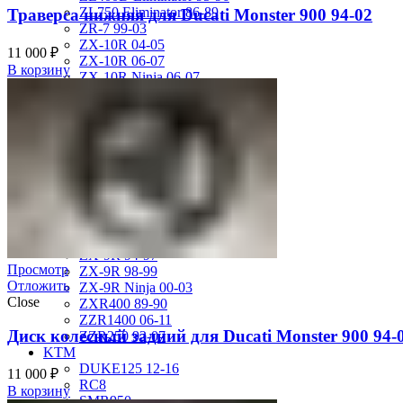
ZL750 Eliminator 86-89
Траверса нижняя для Ducati Monster 900 94-02
ZR-7 99-03
ZX-10R 04-05
11 000
₽
ZX-10R 06-07
В корзину
ZX-10R Ninja 06-07
ZX-10R Ninja 08-10
ZX-10R Ninja 11-15
ZX-12R Ninja 02-06
ZX-6R 00-01
ZX-6R 03-04
ZX-6R 05-06
ZX-6R 07-08
ZX-6R 09-17
ZX-6R 13-16
ZX-6R 98-99
ZX-9R 94-97
Просмотр
ZX-9R 98-99
Отложить
ZX-9R Ninja 00-03
Close
ZXR400 89-90
ZZR1400 06-11
Диск колесный задний для Ducati Monster 900 94-
ZZR250 92-07
KTM
DUKE125 12-16
11 000
₽
RC8
В корзину
SMR950