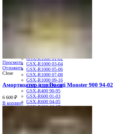
MV Agusta
Brutale 920
Suzuki
GSF1200 Bandit 01-05
GSF250 Bandit 95-99
GSF750 Bandit 96-99
GSR600 06-10
GSX-1300R Hayabusa 08-16
GSX-1300R Hayabusa 99-07
GSX-600F Katana 88-97
GSX-R1000 01-02
Просмотр
GSX-R1000 03-04
Отложить
GSX-R1000 05-06
Close
GSX-R1000 07-08
GSX-R1000 09-16
Амортизатор для Ducati Monster 900 94-02
GSX-R1100 93-98
GSX-R400 90-95
GSX-R600 01-03
6 600
₽
GSX-R600 04-05
В корзину
GSX-R600 06-07
GSX-R600 11-16
GSX-R600 SRAD 97-00
GSX-R750 00-03
GSX-R750 04-05
GSX-R750 06-07