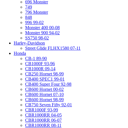
696 Monster
749
796 Monster
848
996 99-02
Monster 400 00-08
Monster 900 94-02
SS750 98-02
Harley-Davidson
Street Glide FLHX1580 07-11
Honda
CB-1 89-90
CB1000F 93-96
CB1000R 09-14
CB250 Hornet 98-99
CB400 SPEC1 99-01
CB400 Super Four 92-98
CB600 Hornet 00-02
CB600 Hornet 07-10
CB600 Hornet 98-99
CB750 Seven Fifty 92-01
CBR1000F 93-99
CBR1000RR 04-05
CBR1000RR 06-07
CBR1000RR 08-11