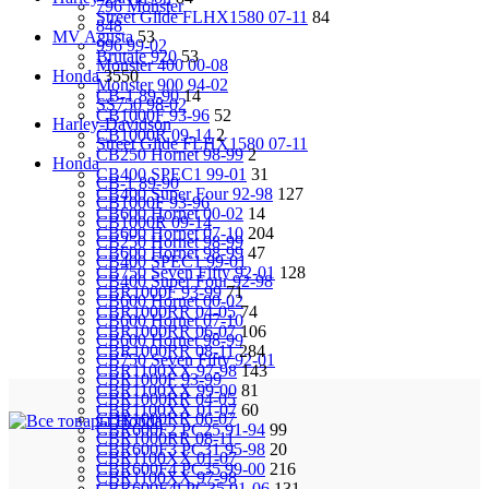
796 Monster
Street Glide FLHX1580 07-11
84
848
MV Agusta
53
996 99-02
Brutale 920
53
Monster 400 00-08
Honda
3550
Monster 900 94-02
CB-1 89-90
14
SS750 98-02
CB1000F 93-96
52
Harley-Davidson
CB1000R 09-14
2
Street Glide FLHX1580 07-11
CB250 Hornet 98-99
2
Honda
CB400 SPEC1 99-01
31
CB-1 89-90
CB400 Super Four 92-98
127
CB1000F 93-96
CB600 Hornet 00-02
14
CB1000R 09-14
CB600 Hornet 07-10
204
CB250 Hornet 98-99
CB600 Hornet 98-99
47
CB400 SPEC1 99-01
CB750 Seven Fifty 92-01
128
CB400 Super Four 92-98
CBR1000F 93-99
71
CB600 Hornet 00-02
CBR1000RR 04-05
74
CB600 Hornet 07-10
CBR1000RR 06-07
106
CB600 Hornet 98-99
CBR1000RR 08-11
284
CB750 Seven Fifty 92-01
CBR1100XX 97-98
143
CBR1000F 93-99
CBR1100XX 99-00
81
CBR1000RR 04-05
CBR1100XX 01-07
60
CBR1000RR 06-07
CBR600F2 PC25 91-94
99
CBR1000RR 08-11
CBR600F3 PC31 95-98
20
CBR1100XX 01-07
CBR600F4 PC35 99-00
216
CBR1100XX 97-98
CBR600F4i PC35 01-06
131