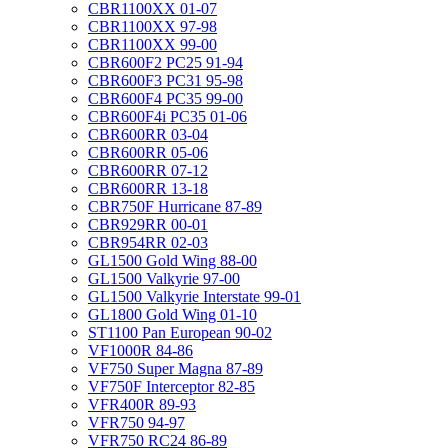
CBR1100XX 01-07
CBR1100XX 97-98
CBR1100XX 99-00
CBR600F2 PC25 91-94
CBR600F3 PC31 95-98
CBR600F4 PC35 99-00
CBR600F4i PC35 01-06
CBR600RR 03-04
CBR600RR 05-06
CBR600RR 07-12
CBR600RR 13-18
CBR750F Hurricane 87-89
CBR929RR 00-01
CBR954RR 02-03
GL1500 Gold Wing 88-00
GL1500 Valkyrie 97-00
GL1500 Valkyrie Interstate 99-01
GL1800 Gold Wing 01-10
ST1100 Pan European 90-02
VF1000R 84-86
VF750 Super Magna 87-89
VF750F Interceptor 82-85
VFR400R 89-93
VFR750 94-97
VFR750 RC24 86-89