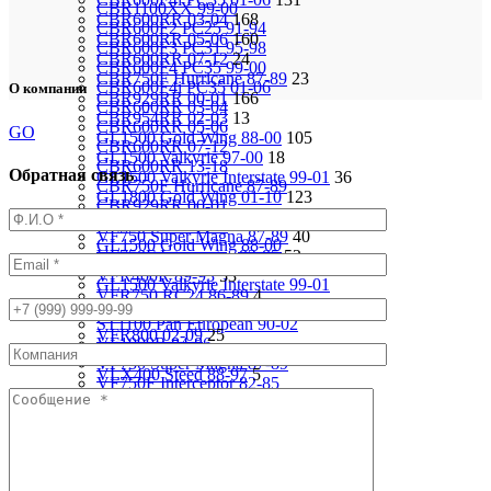
CBR1100XX 99-00
CBR600RR 03-04
168
CBR600F2 PC25 91-94
CBR600RR 05-06
160
CBR600F3 PC31 95-98
CBR600RR 07-12
24
CBR600F4 PC35 99-00
CBR750F Hurricane 87-89
23
CBR600F4i PC35 01-06
О компании
CBR929RR 00-01
166
CBR600RR 03-04
CBR954RR 02-03
13
CBR600RR 05-06
GO
GL1500 Gold Wing 88-00
105
CBR600RR 07-12
GL1500 Valkyrie 97-00
18
CBR600RR 13-18
Обратная связь
GL1500 Valkyrie Interstate 99-01
36
CBR750F Hurricane 87-89
GL1800 Gold Wing 01-10
123
CBR929RR 00-01
ST1100 Pan European 90-02
37
CBR954RR 02-03
VF750 Super Magna 87-89
40
GL1500 Gold Wing 88-00
VF750F Interceptor 82-85
52
GL1500 Valkyrie 97-00
VFR400R 89-93
53
GL1500 Valkyrie Interstate 99-01
VFR750 RC24 86-89
4
GL1800 Gold Wing 01-10
VFR750 94-97
92
ST1100 Pan European 90-02
VFR800 02-09
25
VF1000R 84-86
VF1000R 84-86
93
VF750 Super Magna 87-89
VLX400 Steed 88-97
5
VF750F Interceptor 82-85
VRX400 95-96
17
VFR400R 89-93
VTX1800S 01-06
79
VFR750 94-97
VT1100 Shadow Aero 98-02
24
VFR750 RC24 86-89
VT400 Shadow 97-08
14
VFR800 02-09
VT600C Shadow 01-08
138
VLX400 Steed 88-97