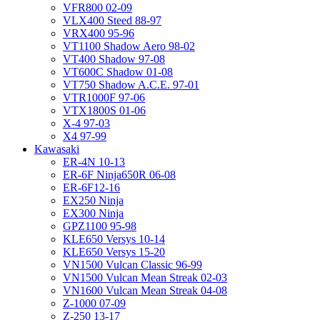
VFR800 02-09
VLX400 Steed 88-97
VRX400 95-96
VT1100 Shadow Aero 98-02
VT400 Shadow 97-08
VT600C Shadow 01-08
VT750 Shadow A.C.E. 97-01
VTR1000F 97-06
VTX1800S 01-06
X-4 97-03
X4 97-99
Kawasaki
ER-4N 10-13
ER-6F Ninja650R 06-08
ER-6F12-16
EX250 Ninja
EX300 Ninja
GPZ1100 95-98
KLE650 Versys 10-14
KLE650 Versys 15-20
VN1500 Vulcan Classic 96-99
VN1500 Vulcan Mean Streak 02-03
VN1600 Vulcan Mean Streak 04-08
Z-1000 07-09
Z-250 13-17