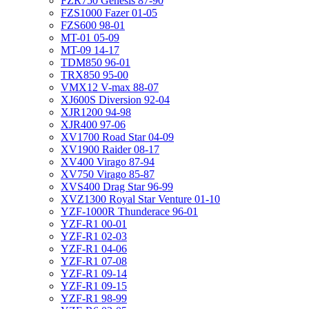
FZR750 Genesis 87-90
FZS1000 Fazer 01-05
FZS600 98-01
MT-01 05-09
MT-09 14-17
TDM850 96-01
TRX850 95-00
VMX12 V-max 88-07
XJ600S Diversion 92-04
XJR1200 94-98
XJR400 97-06
XV1700 Road Star 04-09
XV1900 Raider 08-17
XV400 Virago 87-94
XV750 Virago 85-87
XVS400 Drag Star 96-99
XVZ1300 Royal Star Venture 01-10
YZF-1000R Thunderace 96-01
YZF-R1 00-01
YZF-R1 02-03
YZF-R1 04-06
YZF-R1 07-08
YZF-R1 09-14
YZF-R1 09-15
YZF-R1 98-99