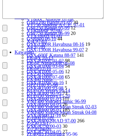
VT750 Shadow A.C.E. 97-01
82
VRX400 95-96
VTR1000F 97-06
29
VT1100 Shadow Aero 98-02
X4 97-99
24
VT400 Shadow 97-08
Suzuki
2112
VT600C Shadow 01-08
GSF1200 Bandit 01-05
30
VT750 Shadow A.C.E. 97-01
GSF250 Bandit 95-99
12
VTR1000F 97-06
GSF750 Bandit 96-99
20
VTX1800S 01-06
GSR600 06-10
44
X-4 97-03
GSX-1300R Hayabusa 08-16
19
X4 97-99
GSX-1300R Hayabusa 99-07
2
Kawasaki
GSX-600F Katana 88-97
141
ER-4N 10-13
GSX-R1000 01-02
98
ER-6F Ninja650R 06-08
GSX-R1000 03-04
54
ER-6F12-16
GSX-R1000 05-06
12
EX250 Ninja
GSX-R1000 07-08
65
EX300 Ninja
GSX-R1000 09-16
1
GPZ1100 95-98
GSX-R1100 93-98
5
KLE650 Versys 10-14
GSX-R400 90-95
73
KLE650 Versys 15-20
GSX-R600 01-03
111
VN1500 Vulcan Classic 96-99
GSX-R600 04-05
26
VN1500 Vulcan Mean Streak 02-03
GSX-R600 06-07
185
VN1600 Vulcan Mean Streak 04-08
GSX-R600 11-16
67
Z-1000 07-09
GSX-R600 SRAD 97-00
266
Z-250 13-17
GSX-R750 00-03
30
Z-750 04-06
GSX-R750 04-05
27
ZL400D Eliminator 95-96