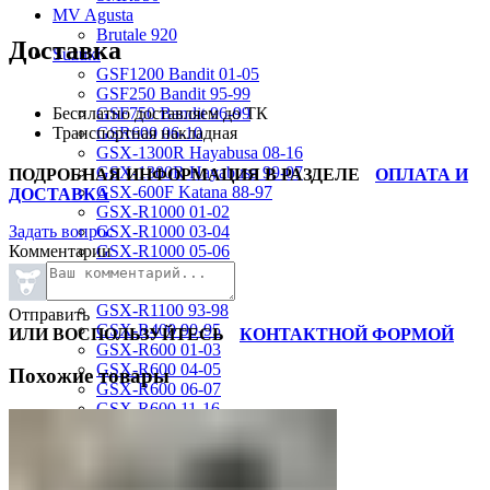
MV Agusta
Brutale 920
Доставка
Suzuki
GSF1200 Bandit 01-05
GSF250 Bandit 95-99
Бесплатно доставляем до ТК
GSF750 Bandit 96-99
Транспортная накладная
GSR600 06-10
GSX-1300R Hayabusa 08-16
GSX-1300R Hayabusa 99-07
ПОДРОБНАЯ ИНФОРМАЦИЯ В РАЗДЕЛЕ
ОПЛАТА И
GSX-600F Katana 88-97
ДОСТАВКА
GSX-R1000 01-02
Задать вопрос
GSX-R1000 03-04
Комментарии
GSX-R1000 05-06
GSX-R1000 07-08
GSX-R1000 09-16
GSX-R1100 93-98
Отправить
GSX-R400 90-95
ИЛИ ВОСПОЛЬЗУЙТЕСЬ
КОНТАКТНОЙ ФОРМОЙ
GSX-R600 01-03
GSX-R600 04-05
Похожие товары
GSX-R600 06-07
GSX-R600 11-16
GSX-R600 SRAD 97-00
GSX-R750 00-03
GSX-R750 04-05
GSX-R750 06-07