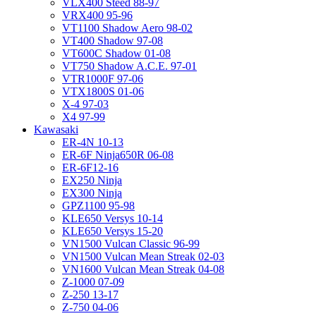
VLX400 Steed 88-97
VRX400 95-96
VT1100 Shadow Aero 98-02
VT400 Shadow 97-08
VT600C Shadow 01-08
VT750 Shadow A.C.E. 97-01
VTR1000F 97-06
VTX1800S 01-06
X-4 97-03
X4 97-99
Kawasaki
ER-4N 10-13
ER-6F Ninja650R 06-08
ER-6F12-16
EX250 Ninja
EX300 Ninja
GPZ1100 95-98
KLE650 Versys 10-14
KLE650 Versys 15-20
VN1500 Vulcan Classic 96-99
VN1500 Vulcan Mean Streak 02-03
VN1600 Vulcan Mean Streak 04-08
Z-1000 07-09
Z-250 13-17
Z-750 04-06