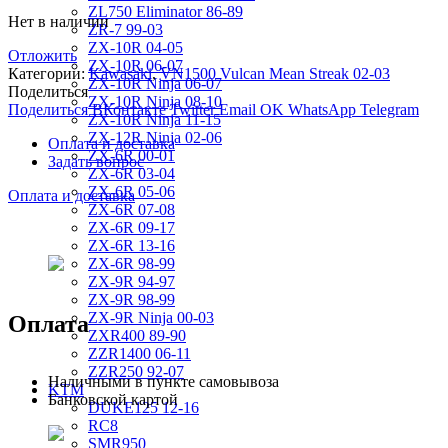
ZL750 Eliminator 86-89
Нет в наличии
ZR-7 99-03
ZX-10R 04-05
Отложить
ZX-10R 06-07
Категории:
Kawasaki
,
VN1500 Vulcan Mean Streak 02-03
ZX-10R Ninja 06-07
Поделиться
ZX-10R Ninja 08-10
Поделиться ВКонтакте
Twitter
Email
OK
WhatsApp
Telegram
ZX-10R Ninja 11-15
ZX-12R Ninja 02-06
Оплата и доставка
ZX-6R 00-01
Задать вопрос
ZX-6R 03-04
ZX-6R 05-06
Оплата и доставка
ZX-6R 07-08
ZX-6R 09-17
ZX-6R 13-16
ZX-6R 98-99
ZX-9R 94-97
ZX-9R 98-99
ZX-9R Ninja 00-03
Оплата
ZXR400 89-90
ZZR1400 06-11
ZZR250 92-07
Наличными в пункте самовывоза
KTM
Банковской картой
DUKE125 12-16
RC8
SMR950