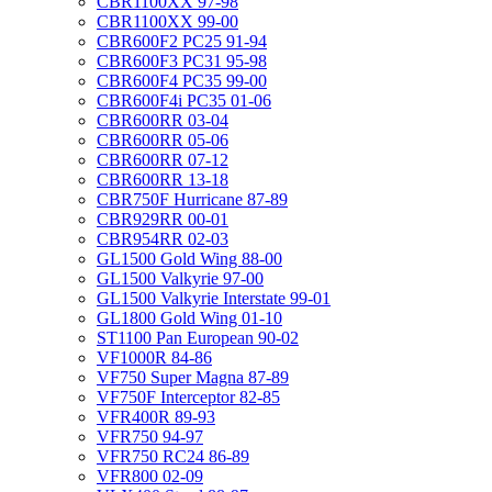
CBR1100XX 97-98
CBR1100XX 99-00
CBR600F2 PC25 91-94
CBR600F3 PC31 95-98
CBR600F4 PC35 99-00
CBR600F4i PC35 01-06
CBR600RR 03-04
CBR600RR 05-06
CBR600RR 07-12
CBR600RR 13-18
CBR750F Hurricane 87-89
CBR929RR 00-01
CBR954RR 02-03
GL1500 Gold Wing 88-00
GL1500 Valkyrie 97-00
GL1500 Valkyrie Interstate 99-01
GL1800 Gold Wing 01-10
ST1100 Pan European 90-02
VF1000R 84-86
VF750 Super Magna 87-89
VF750F Interceptor 82-85
VFR400R 89-93
VFR750 94-97
VFR750 RC24 86-89
VFR800 02-09