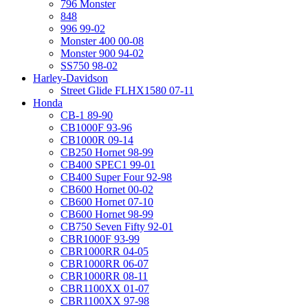
796 Monster
848
996 99-02
Monster 400 00-08
Monster 900 94-02
SS750 98-02
Harley-Davidson
Street Glide FLHX1580 07-11
Honda
CB-1 89-90
CB1000F 93-96
CB1000R 09-14
CB250 Hornet 98-99
CB400 SPEC1 99-01
CB400 Super Four 92-98
CB600 Hornet 00-02
CB600 Hornet 07-10
CB600 Hornet 98-99
CB750 Seven Fifty 92-01
CBR1000F 93-99
CBR1000RR 04-05
CBR1000RR 06-07
CBR1000RR 08-11
CBR1100XX 01-07
CBR1100XX 97-98