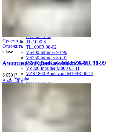
GSX-R750 08-10
GSX-R750 SRAD 96-97
GSX-R750 SRAD 98-99
GSX-R750 W 92-95
SV400 98-02
SV650 03-12
SV650 99-02
Просмотр
TL 1000 S
Отложить
TL1000R 98-02
Close
VS400 Intruder 94-96
VS750 Intruder 85-91
Амортизатор для Kawasaki ZX-9R 98-99
VZ400 Desperado Winder 99-00
VZ800 Intruder M800 05-11
VZR1800 Boulevard M109R 06-12
6 050
₽
Yamaha
В корзину
FJ1200 91-93
FJR1300 06-12
FZ-1 N/S 06-15
FZ-6 N/S 04-07
FZR 400 90-94
FZR1000 87-90
FZR1000 91-93
FZR750 Genesis 87-90
FZS1000 Fazer 01-05
FZS600 98-01