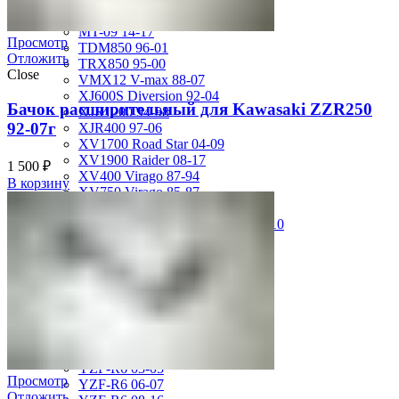
MT-01 05-09
MT-09 14-17
Просмотр
TDM850 96-01
Отложить
TRX850 95-00
Close
VMX12 V-max 88-07
XJ600S Diversion 92-04
Бачок расширительный для Kawasaki ZZR250
XJR1200 94-98
92-07г
XJR400 97-06
XV1700 Road Star 04-09
XV1900 Raider 08-17
1 500
₽
XV400 Virago 87-94
В корзину
XV750 Virago 85-87
XVS400 Drag Star 96-99
XVZ1300 Royal Star Venture 01-10
YZF-1000R Thunderace 96-01
YZF-R1 00-01
YZF-R1 02-03
YZF-R1 04-06
YZF-R1 07-08
YZF-R1 09-14
YZF-R1 09-15
YZF-R1 98-99
YZF-R6 03-05
Просмотр
YZF-R6 06-07
Отложить