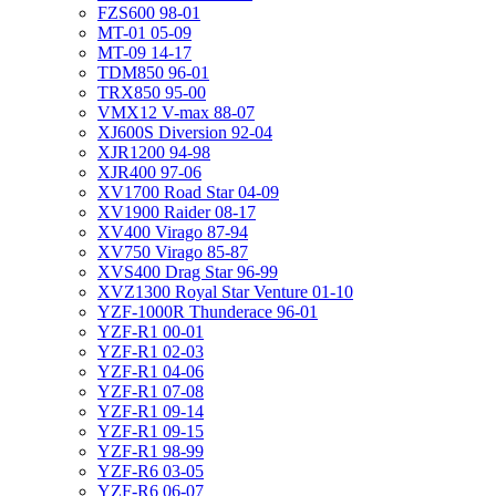
FZS600 98-01
MT-01 05-09
MT-09 14-17
TDM850 96-01
TRX850 95-00
VMX12 V-max 88-07
XJ600S Diversion 92-04
XJR1200 94-98
XJR400 97-06
XV1700 Road Star 04-09
XV1900 Raider 08-17
XV400 Virago 87-94
XV750 Virago 85-87
XVS400 Drag Star 96-99
XVZ1300 Royal Star Venture 01-10
YZF-1000R Thunderace 96-01
YZF-R1 00-01
YZF-R1 02-03
YZF-R1 04-06
YZF-R1 07-08
YZF-R1 09-14
YZF-R1 09-15
YZF-R1 98-99
YZF-R6 03-05
YZF-R6 06-07