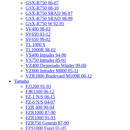
GSX-R750 06-07
GSX-R750 08-10
GSX-R750 SRAD 96-97
GSX-R750 SRAD 98-99
GSX-R750 W 92-95
SV400 98-02
SV650 03-12
SV650 99-02
TL 1000 S
TL1000R 98-02
VS400 Intruder 94-96
VS750 Intruder 85-91
VZ400 Desperado Winder 99-00
VZ800 Intruder M800 05-11
VZR1800 Boulevard M109R 06-12
Yamaha
FJ1200 91-93
FJR1300 06-12
FZ-1 N/S 06-15
FZ-6 N/S 04-07
FZR 400 90-94
FZR1000 87-90
FZR1000 91-93
FZR750 Genesis 87-90
FZS1000 Fazer 01-05