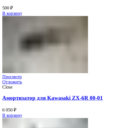
500
₽
В корзину
Просмотр
Отложить
Close
Амортизатор для Kawasaki ZX-6R 00-01
6 050
₽
В корзину