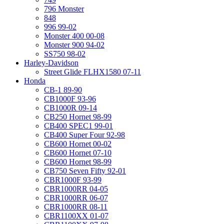
796 Monster
848
996 99-02
Monster 400 00-08
Monster 900 94-02
SS750 98-02
Harley-Davidson
Street Glide FLHX1580 07-11
Honda
CB-1 89-90
CB1000F 93-96
CB1000R 09-14
CB250 Hornet 98-99
CB400 SPEC1 99-01
CB400 Super Four 92-98
CB600 Hornet 00-02
CB600 Hornet 07-10
CB600 Hornet 98-99
CB750 Seven Fifty 92-01
CBR1000F 93-99
CBR1000RR 04-05
CBR1000RR 06-07
CBR1000RR 08-11
CBR1100XX 01-07