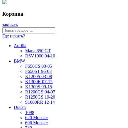
Корзина
закрыть
Где искать?
Aprilia
Mana 850 GT
RSV1000 04-10
BMW
F650CS 00-05
F650ST 96-03
K1200S 03-08
K1300R 07-15
K1300S 09-15
R1200GS 04-07
R1250GS 19-20
S1000RR 12-14
Ducati
1098
620 Monster
696 Monster
749