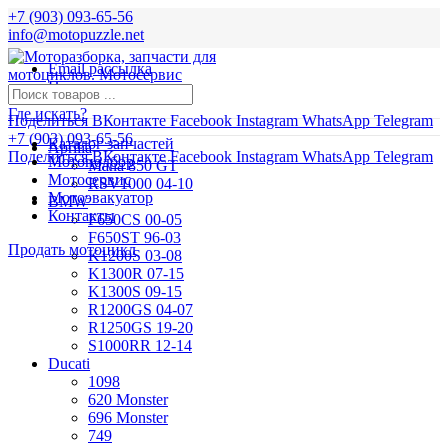
+7 (903) 093-65-56
info@motopuzzle.net
Email рассылка
Новости
Где искать?
Поделиться ВКонтакте
Facebook
Instagram
WhatsApp
Telegram
+7 (903) 093-65-56
Каталог запчастей
Aprilia
Поделиться ВКонтакте
Facebook
Instagram
WhatsApp
Telegram
Мотоподбор
Mana 850 GT
Мотосервис
RSV1000 04-10
Мотоэвакуатор
BMW
Контакты
F650CS 00-05
F650ST 96-03
Продать мотоцикл
K1200S 03-08
K1300R 07-15
K1300S 09-15
R1200GS 04-07
R1250GS 19-20
S1000RR 12-14
Ducati
1098
620 Monster
696 Monster
749