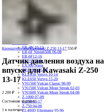
VRX400 95-96
VT1100 Shadow Aero 98-02
VT400 Shadow 97-08
VT600C Shadow 01-08
VT750 Shadow A.C.E. 97-01
VTR1000F 97-06
VTX1800S 01-06
X-4 97-03
X4 97-99
Kawasaki
ER-4N 10-13
Кронштейн для Kawasaki Z-250 13-17
550
₽
ER-6F Ninja650R 06-08
ER-6F12-16
Датчик давления воздуха на
EX250 Ninja
EX300 Ninja
впуске для Kawasaki Z-250
GPZ1100 95-98
KLE650 Versys 10-14
13-17
KLE650 Versys 15-20
VN1500 Vulcan Classic 96-99
VN1500 Vulcan Mean Streak 02-03
2 200
₽
VN1600 Vulcan Mean Streak 04-08
Z-1000 07-09
Состояние хорошее.
Z-250 13-17
Z-750 04-06
1 в наличии
ZL400D Eliminator 95-96