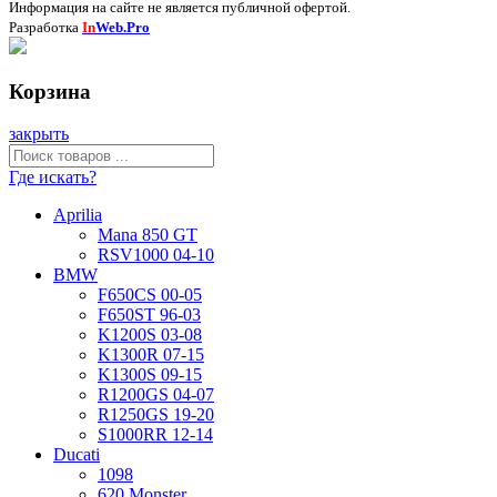
Информация на сайте не является публичной офертой.
Разработка
In
Web.Pro
Корзина
закрыть
Где искать?
Aprilia
Mana 850 GT
RSV1000 04-10
BMW
F650CS 00-05
F650ST 96-03
K1200S 03-08
K1300R 07-15
K1300S 09-15
R1200GS 04-07
R1250GS 19-20
S1000RR 12-14
Ducati
1098
620 Monster