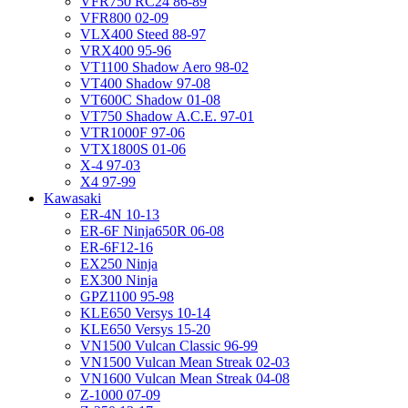
VFR750 RC24 86-89
VFR800 02-09
VLX400 Steed 88-97
VRX400 95-96
VT1100 Shadow Aero 98-02
VT400 Shadow 97-08
VT600C Shadow 01-08
VT750 Shadow A.C.E. 97-01
VTR1000F 97-06
VTX1800S 01-06
X-4 97-03
X4 97-99
Kawasaki
ER-4N 10-13
ER-6F Ninja650R 06-08
ER-6F12-16
EX250 Ninja
EX300 Ninja
GPZ1100 95-98
KLE650 Versys 10-14
KLE650 Versys 15-20
VN1500 Vulcan Classic 96-99
VN1500 Vulcan Mean Streak 02-03
VN1600 Vulcan Mean Streak 04-08
Z-1000 07-09