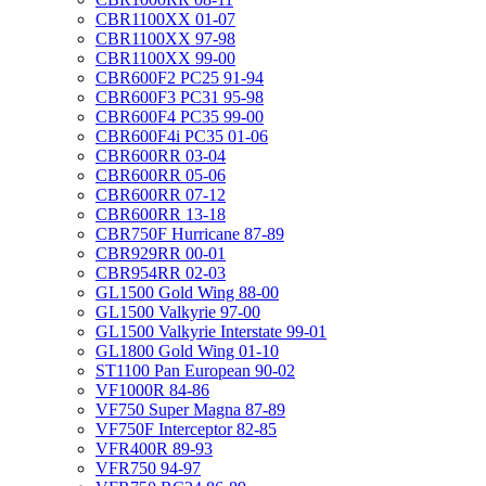
CBR1100XX 01-07
CBR1100XX 97-98
CBR1100XX 99-00
CBR600F2 PC25 91-94
CBR600F3 PC31 95-98
CBR600F4 PC35 99-00
CBR600F4i PC35 01-06
CBR600RR 03-04
CBR600RR 05-06
CBR600RR 07-12
CBR600RR 13-18
CBR750F Hurricane 87-89
CBR929RR 00-01
CBR954RR 02-03
GL1500 Gold Wing 88-00
GL1500 Valkyrie 97-00
GL1500 Valkyrie Interstate 99-01
GL1800 Gold Wing 01-10
ST1100 Pan European 90-02
VF1000R 84-86
VF750 Super Magna 87-89
VF750F Interceptor 82-85
VFR400R 89-93
VFR750 94-97