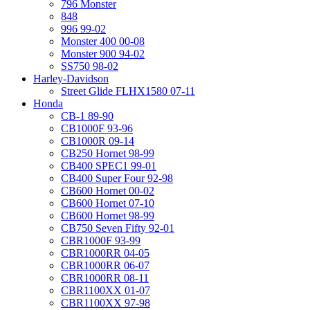
796 Monster
848
996 99-02
Monster 400 00-08
Monster 900 94-02
SS750 98-02
Harley-Davidson
Street Glide FLHX1580 07-11
Honda
CB-1 89-90
CB1000F 93-96
CB1000R 09-14
CB250 Hornet 98-99
CB400 SPEC1 99-01
CB400 Super Four 92-98
CB600 Hornet 00-02
CB600 Hornet 07-10
CB600 Hornet 98-99
CB750 Seven Fifty 92-01
CBR1000F 93-99
CBR1000RR 04-05
CBR1000RR 06-07
CBR1000RR 08-11
CBR1100XX 01-07
CBR1100XX 97-98