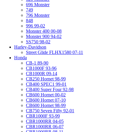
696 Monster
749
796 Monster
848
996 99-02
Monster 400 00-08
Monster 900 94-02
SS750 98-02
Harley-Davidson
Street Glide FLHX1580 07-11
Honda
CB-1 89-90
CB1000F 93-96
CB1000R 09-14
CB250 Hornet 98-99
CB400 SPEC1 99-01
CB400 Super Four 92-98
CB600 Hornet 00-02
CB600 Hornet 07-10
CB600 Hornet 98-99
CB750 Seven Fifty 92-01
CBR1000F 93-99
CBR1000RR 04-05
CBR1000RR 06-07
CBR1000RR 08-11