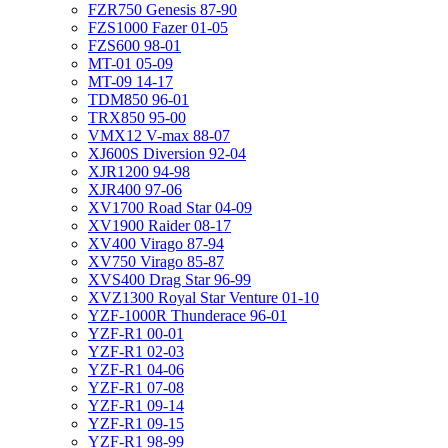
FZR750 Genesis 87-90
FZS1000 Fazer 01-05
FZS600 98-01
MT-01 05-09
MT-09 14-17
TDM850 96-01
TRX850 95-00
VMX12 V-max 88-07
XJ600S Diversion 92-04
XJR1200 94-98
XJR400 97-06
XV1700 Road Star 04-09
XV1900 Raider 08-17
XV400 Virago 87-94
XV750 Virago 85-87
XVS400 Drag Star 96-99
XVZ1300 Royal Star Venture 01-10
YZF-1000R Thunderace 96-01
YZF-R1 00-01
YZF-R1 02-03
YZF-R1 04-06
YZF-R1 07-08
YZF-R1 09-14
YZF-R1 09-15
YZF-R1 98-99