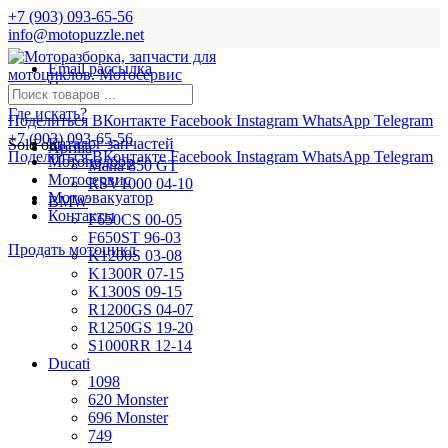
+7 (903) 093-65-56
info@motopuzzle.net
Email рассылка
Новости
Где искать?
Поделиться ВКонтакте
Facebook
Instagram
WhatsApp
Telegram
+7 (903) 093-65-56
Каталог запчастей
Sold out
Aprilia
Поделиться ВКонтакте
Facebook
Instagram
WhatsApp
Telegram
Мотоподбор
Mana 850 GT
Мотосервис
RSV1000 04-10
Мотоэвакуатор
BMW
Контакты
F650CS 00-05
F650ST 96-03
Продать мотоцикл
K1200S 03-08
K1300R 07-15
K1300S 09-15
R1200GS 04-07
R1250GS 19-20
S1000RR 12-14
Ducati
1098
620 Monster
696 Monster
749