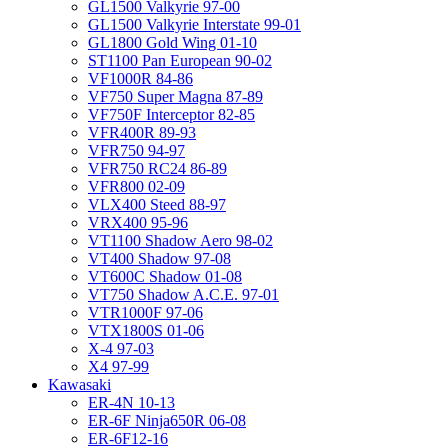
GL1500 Valkyrie 97-00
GL1500 Valkyrie Interstate 99-01
GL1800 Gold Wing 01-10
ST1100 Pan European 90-02
VF1000R 84-86
VF750 Super Magna 87-89
VF750F Interceptor 82-85
VFR400R 89-93
VFR750 94-97
VFR750 RC24 86-89
VFR800 02-09
VLX400 Steed 88-97
VRX400 95-96
VT1100 Shadow Aero 98-02
VT400 Shadow 97-08
VT600C Shadow 01-08
VT750 Shadow A.C.E. 97-01
VTR1000F 97-06
VTX1800S 01-06
X-4 97-03
X4 97-99
Kawasaki
ER-4N 10-13
ER-6F Ninja650R 06-08
ER-6F12-16