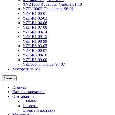
XVZ1300 Royal Star Venture 01-10
YZF-1000R Thunderace 96-01
YZF-R1 00-01
YZF-R1 02-03
YZF-R1 04-06
YZF-R1 07-08
YZF-R1 09-14
YZF-R1 09-15
YZF-R1 98-99
YZF-R6 03-05
YZF-R6 06-07
YZF-R6 08-16
YZF-R6 99-00
YZF600 Thundrcat 97-07
Моторезина Б/У
Search
Главная
Каталог запчастей
О компании
Отзывы
Новости
Оплата и доставка
Мотоподбор