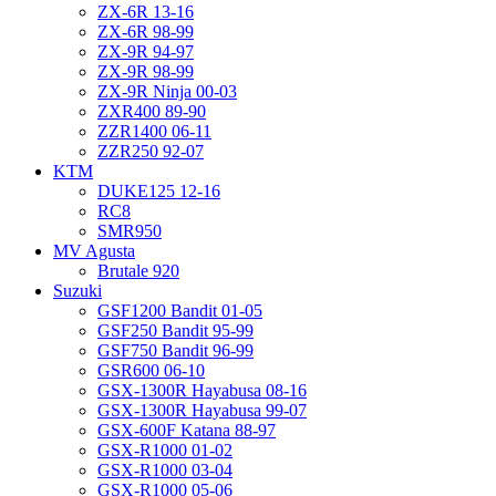
ZX-6R 13-16
ZX-6R 98-99
ZX-9R 94-97
ZX-9R 98-99
ZX-9R Ninja 00-03
ZXR400 89-90
ZZR1400 06-11
ZZR250 92-07
KTM
DUKE125 12-16
RC8
SMR950
MV Agusta
Brutale 920
Suzuki
GSF1200 Bandit 01-05
GSF250 Bandit 95-99
GSF750 Bandit 96-99
GSR600 06-10
GSX-1300R Hayabusa 08-16
GSX-1300R Hayabusa 99-07
GSX-600F Katana 88-97
GSX-R1000 01-02
GSX-R1000 03-04
GSX-R1000 05-06