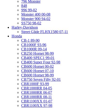
796 Monster
848
996 99-02
Monster 400 00-08
Monster 900 94-02
SS750 98-02
Harley-Davidson
Street Glide FLHX1580 07-11
Honda
CB-1 89-90
CB1000F 93-96
CB1000R 09-14
CB250 Hornet 98-99
CB400 SPEC1 99-01
CB400 Super Four 92-98
CB600 Hornet 00-02
CB600 Hornet 07-10
CB600 Hornet 98-99
CB750 Seven Fifty 92-01
CBR1000F 93-99
CBR1000RR 04-05
CBR1000RR 06-07
CBR1000RR 08-11
CBR1100XX 01-07
CBR1100XX 97-98