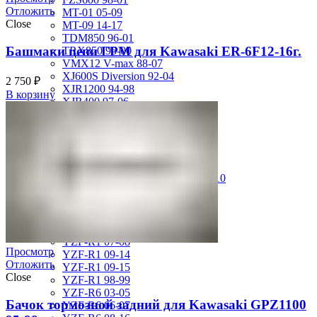
Отложить
MT-01 05-09
Close
MT-09 14-17
TDM850 96-01
Башмаки цепи ГРМ для Kawasaki ER-6F12-16г.
TRX850 95-00
VMX12 V-max 88-07
XJ600S Diversion 92-04
2 750
₽
XJR1200 94-98
В корзину
XJR400 97-06
XV1700 Road Star 04-09
XV1900 Raider 08-17
XV400 Virago 87-94
XV750 Virago 85-87
XVS400 Drag Star 96-99
XVZ1300 Royal Star Venture 01-10
YZF-1000R Thunderace 96-01
YZF-R1 00-01
YZF-R1 02-03
YZF-R1 04-06
YZF-R1 07-08
Просмотр
YZF-R1 09-14
Отложить
YZF-R1 09-15
Close
YZF-R1 98-99
YZF-R6 03-05
Бачок тормозной задний для Kawasaki GPZ1100
YZF-R6 06-07