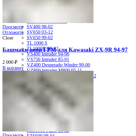
GSX-R750 08-10
GSX-R750 SRAD 96-97
GSX-R750 SRAD 98-99
GSX-R750 W 92-95
SV400 98-02
Просмотр
SV650 03-12
Отложить
SV650 99-02
Close
TL 1000 S
TL1000R 98-02
Башмаки цепи ГРМ для Kawasaki ZX-9R 94-97
VS400 Intruder 94-96
VS750 Intruder 85-91
2 000
₽
VZ400 Desperado Winder 99-00
В корзину
VZ800 Intruder M800 05-11
VZR1800 Boulevard M109R 06-12
Yamaha
FJ1200 91-93
FJR1300 06-12
FZ-1 N/S 06-15
FZ-6 N/S 04-07
FZR 400 90-94
FZR1000 87-90
FZR1000 91-93
FZR750 Genesis 87-90
FZS1000 Fazer 01-05
Просмотр
FZS600 98-01