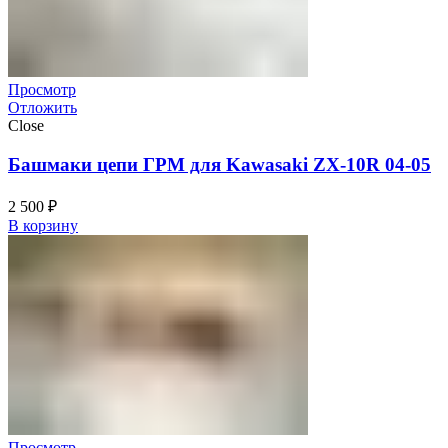
Просмотр
Отложить
Close
Башмаки цепи ГРМ для Kawasaki ZX-10R 04-05
2 500
₽
В корзину
Просмотр