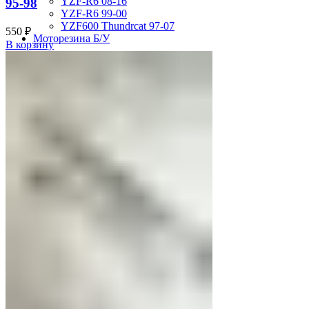
YZF-R6 08-16
95-98
YZF-R6 99-00
YZF600 Thundrcat 97-07
550
₽
Моторезина Б/У
В корзину
Search
Авторизация
0
Отложить
0
items
/
0
₽
Меню
0
items
/
0
₽