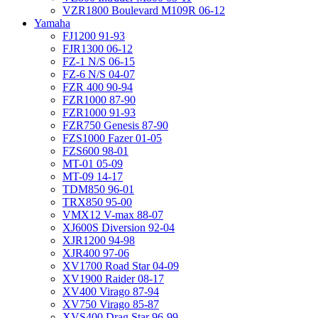
VZR1800 Boulevard M109R 06-12
Yamaha
FJ1200 91-93
FJR1300 06-12
FZ-1 N/S 06-15
FZ-6 N/S 04-07
FZR 400 90-94
FZR1000 87-90
FZR1000 91-93
FZR750 Genesis 87-90
FZS1000 Fazer 01-05
FZS600 98-01
MT-01 05-09
MT-09 14-17
TDM850 96-01
TRX850 95-00
VMX12 V-max 88-07
XJ600S Diversion 92-04
XJR1200 94-98
XJR400 97-06
XV1700 Road Star 04-09
XV1900 Raider 08-17
XV400 Virago 87-94
XV750 Virago 85-87
XVS400 Drag Star 96-99