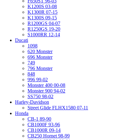
F650ST 96-03
K1200S 03-08
K1300R 07-15
K1300S 09-15
R1200GS 04-07
R1250GS 19-20
S1000RR 12-14
Ducati
1098
620 Monster
696 Monster
749
796 Monster
848
996 99-02
Monster 400 00-08
Monster 900 94-02
SS750 98-02
Harley-Davidson
Street Glide FLHX1580 07-11
Honda
CB-1 89-90
CB1000F 93-96
CB1000R 09-14
CB250 Hornet 98-99