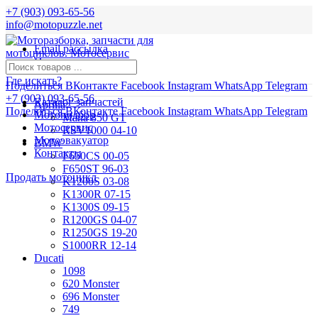
+7 (903) 093-65-56
info@motopuzzle.net
Email рассылка
Новости
Где искать?
Поделиться ВКонтакте
Facebook
Instagram
WhatsApp
Telegram
+7 (903) 093-65-56
Каталог запчастей
Aprilia
Поделиться ВКонтакте
Facebook
Instagram
WhatsApp
Telegram
Мотоподбор
Mana 850 GT
Мотосервис
RSV1000 04-10
Мотоэвакуатор
BMW
Контакты
F650CS 00-05
F650ST 96-03
Продать мотоцикл
K1200S 03-08
K1300R 07-15
K1300S 09-15
R1200GS 04-07
R1250GS 19-20
S1000RR 12-14
Ducati
1098
620 Monster
696 Monster
749