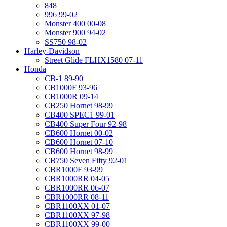
848
996 99-02
Monster 400 00-08
Monster 900 94-02
SS750 98-02
Harley-Davidson
Street Glide FLHX1580 07-11
Honda
CB-1 89-90
CB1000F 93-96
CB1000R 09-14
CB250 Hornet 98-99
CB400 SPEC1 99-01
CB400 Super Four 92-98
CB600 Hornet 00-02
CB600 Hornet 07-10
CB600 Hornet 98-99
CB750 Seven Fifty 92-01
CBR1000F 93-99
CBR1000RR 04-05
CBR1000RR 06-07
CBR1000RR 08-11
CBR1100XX 01-07
CBR1100XX 97-98
CBR1100XX 99-00