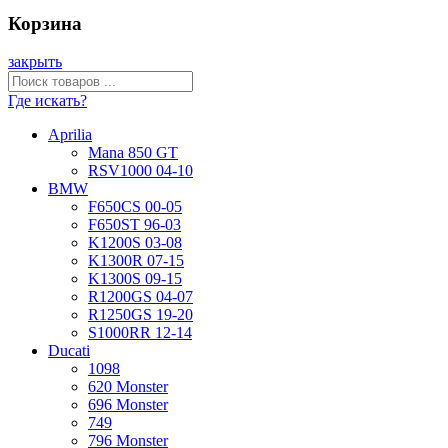
Корзина
закрыть
Где искать?
Aprilia
Mana 850 GT
RSV1000 04-10
BMW
F650CS 00-05
F650ST 96-03
K1200S 03-08
K1300R 07-15
K1300S 09-15
R1200GS 04-07
R1250GS 19-20
S1000RR 12-14
Ducati
1098
620 Monster
696 Monster
749
796 Monster