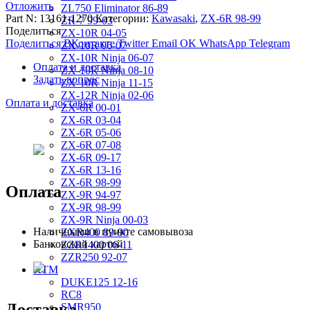
Отложить
ZL750 Eliminator 86-89
Part N:
13161-1270
Категории:
Kawasaki
,
ZX-6R 98-99
ZR-7 99-03
Поделиться
ZX-10R 04-05
Поделиться ВКонтакте
Twitter
Email
OK
WhatsApp
Telegram
ZX-10R 06-07
ZX-10R Ninja 06-07
Оплата и доставка
ZX-10R Ninja 08-10
Задать вопрос
ZX-10R Ninja 11-15
ZX-12R Ninja 02-06
Оплата и доставка
ZX-6R 00-01
ZX-6R 03-04
ZX-6R 05-06
ZX-6R 07-08
ZX-6R 09-17
ZX-6R 13-16
ZX-6R 98-99
Оплата
ZX-9R 94-97
ZX-9R 98-99
ZX-9R Ninja 00-03
Наличными в пункте самовывоза
ZXR400 89-90
Банковской картой
ZZR1400 06-11
ZZR250 92-07
KTM
DUKE125 12-16
RC8
Доставка
SMR950