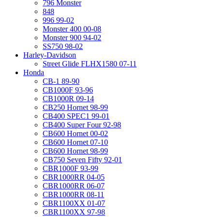
796 Monster
848
996 99-02
Monster 400 00-08
Monster 900 94-02
SS750 98-02
Harley-Davidson
Street Glide FLHX1580 07-11
Honda
CB-1 89-90
CB1000F 93-96
CB1000R 09-14
CB250 Hornet 98-99
CB400 SPEC1 99-01
CB400 Super Four 92-98
CB600 Hornet 00-02
CB600 Hornet 07-10
CB600 Hornet 98-99
CB750 Seven Fifty 92-01
CBR1000F 93-99
CBR1000RR 04-05
CBR1000RR 06-07
CBR1000RR 08-11
CBR1100XX 01-07
CBR1100XX 97-98