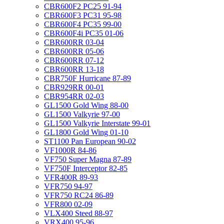
CBR600F2 PC25 91-94
CBR600F3 PC31 95-98
CBR600F4 PC35 99-00
CBR600F4i PC35 01-06
CBR600RR 03-04
CBR600RR 05-06
CBR600RR 07-12
CBR600RR 13-18
CBR750F Hurricane 87-89
CBR929RR 00-01
CBR954RR 02-03
GL1500 Gold Wing 88-00
GL1500 Valkyrie 97-00
GL1500 Valkyrie Interstate 99-01
GL1800 Gold Wing 01-10
ST1100 Pan European 90-02
VF1000R 84-86
VF750 Super Magna 87-89
VF750F Interceptor 82-85
VFR400R 89-93
VFR750 94-97
VFR750 RC24 86-89
VFR800 02-09
VLX400 Steed 88-97
VRX400 95-96