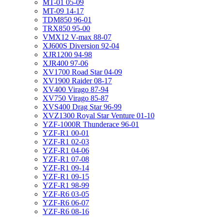
MT-01 05-09
MT-09 14-17
TDM850 96-01
TRX850 95-00
VMX12 V-max 88-07
XJ600S Diversion 92-04
XJR1200 94-98
XJR400 97-06
XV1700 Road Star 04-09
XV1900 Raider 08-17
XV400 Virago 87-94
XV750 Virago 85-87
XVS400 Drag Star 96-99
XVZ1300 Royal Star Venture 01-10
YZF-1000R Thunderace 96-01
YZF-R1 00-01
YZF-R1 02-03
YZF-R1 04-06
YZF-R1 07-08
YZF-R1 09-14
YZF-R1 09-15
YZF-R1 98-99
YZF-R6 03-05
YZF-R6 06-07
YZF-R6 08-16