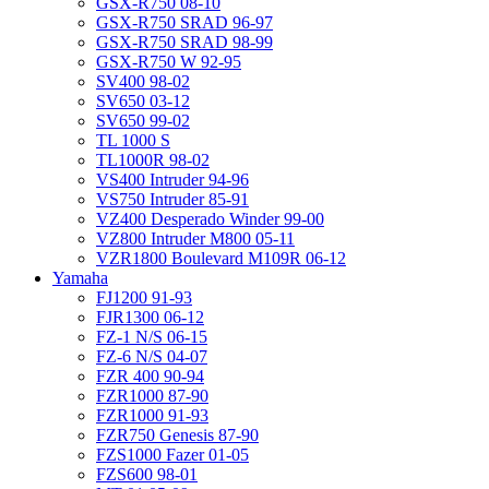
GSX-R750 08-10
GSX-R750 SRAD 96-97
GSX-R750 SRAD 98-99
GSX-R750 W 92-95
SV400 98-02
SV650 03-12
SV650 99-02
TL 1000 S
TL1000R 98-02
VS400 Intruder 94-96
VS750 Intruder 85-91
VZ400 Desperado Winder 99-00
VZ800 Intruder M800 05-11
VZR1800 Boulevard M109R 06-12
Yamaha
FJ1200 91-93
FJR1300 06-12
FZ-1 N/S 06-15
FZ-6 N/S 04-07
FZR 400 90-94
FZR1000 87-90
FZR1000 91-93
FZR750 Genesis 87-90
FZS1000 Fazer 01-05
FZS600 98-01