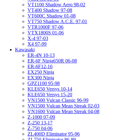
VT1100 Shadow Aero 98-02
VT400 Shadow 97-08
VT600C Shadow 01-08
VT750 Shadow A.C.E. 97-01
VTR1000F 97-06
VTX1800S 01-06
X-4 97-03
X4 97-99
Kawasaki
ER-4N 10-13
ER-6F Ninja650R 06-08
ER-6F12-16
EX250 Ninja
EX300 Ninja
GPZ1100 95-98
KLE650 Versys 10-14
KLE650 Versys 15-20
VN1500 Vulcan Classic 96-99
VN1500 Vulcan Mean Streak 02-03
VN1600 Vulcan Mean Streak 04-08
Z-1000 07-09
Z-250 13-17
Z-750 04-06
ZL400D Eliminator 95-96
ZL750 Eliminator 86-89