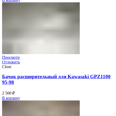
Просмотр
Отложить
Close
Бачок расширительный для Kawasaki GPZ1100
95-98
2 500
₽
В корзину