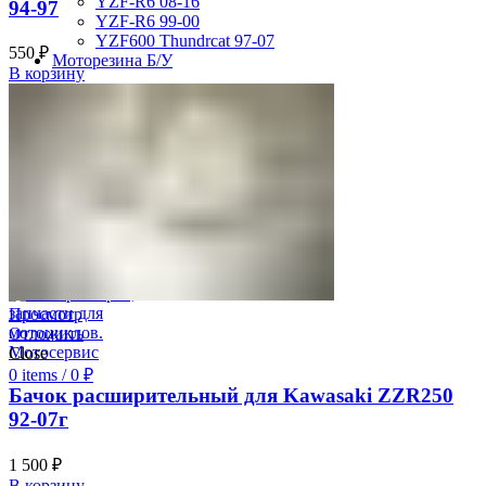
YZF-R6 08-16
94-97
YZF-R6 99-00
YZF600 Thundrcat 97-07
550
₽
Моторезина Б/У
В корзину
Search
Авторизация
0
Отложить
0
items
/
0
₽
Меню
Просмотр
Отложить
Close
0
items
/
0
₽
Бачок расширительный для Kawasaki ZZR250
92-07г
1 500
₽
В корзину