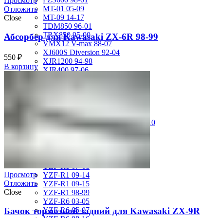
Просмотр
MT-01 05-09
Отложить
MT-09 14-17
Close
TDM850 96-01
TRX850 95-00
Абсорбер для Kawasaki ZX-6R 98-99
VMX12 V-max 88-07
XJ600S Diversion 92-04
550
₽
XJR1200 94-98
В корзину
XJR400 97-06
XV1700 Road Star 04-09
XV1900 Raider 08-17
XV400 Virago 87-94
XV750 Virago 85-87
XVS400 Drag Star 96-99
XVZ1300 Royal Star Venture 01-10
YZF-1000R Thunderace 96-01
YZF-R1 00-01
YZF-R1 02-03
YZF-R1 04-06
YZF-R1 07-08
Просмотр
YZF-R1 09-14
Отложить
YZF-R1 09-15
Close
YZF-R1 98-99
YZF-R6 03-05
Бачок тормозной задний для Kawasaki ZX-9R
YZF-R6 06-07