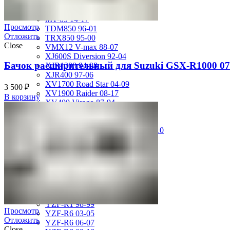
FZS600 98-01
MT-01 05-09
MT-09 14-17
Просмотр
TDM850 96-01
Отложить
TRX850 95-00
Close
VMX12 V-max 88-07
XJ600S Diversion 92-04
Бачок расширительный для Suzuki GSX-R1000 07
XJR1200 94-98
XJR400 97-06
XV1700 Road Star 04-09
3 500
₽
XV1900 Raider 08-17
В корзину
XV400 Virago 87-94
XV750 Virago 85-87
XVS400 Drag Star 96-99
XVZ1300 Royal Star Venture 01-10
YZF-1000R Thunderace 96-01
YZF-R1 00-01
YZF-R1 02-03
YZF-R1 04-06
YZF-R1 07-08
YZF-R1 09-14
YZF-R1 09-15
YZF-R1 98-99
Просмотр
YZF-R6 03-05
Отложить
YZF-R6 06-07
Close