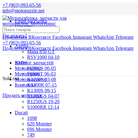
+7 (903) 093-65-56
info@motopuzzle.net
Email рассылка
Новости
Где искать?
Поделиться ВКонтакте
Facebook
Instagram
WhatsApp
Telegram
+7 (903) 093-65-56
Aprilia
Поделиться ВКонтакте
Facebook
Instagram
WhatsApp
Telegram
Mana 850 GT
RSV1000 04-10
BMW
Каталог запчастей
Мотоподбор
F650CS 00-05
Мотосервис
F650ST 96-03
Sold out
Мотоэвакуатор
K1200S 03-08
Контакты
K1300R 07-15
K1300S 09-15
Продать мотоцикл
R1200GS 04-07
R1250GS 19-20
S1000RR 12-14
Ducati
1098
620 Monster
696 Monster
749