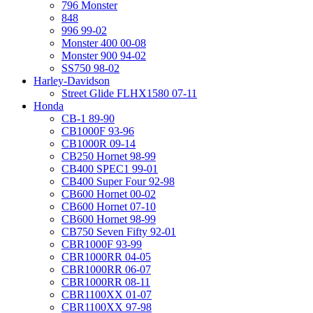
796 Monster
848
996 99-02
Monster 400 00-08
Monster 900 94-02
SS750 98-02
Harley-Davidson
Street Glide FLHX1580 07-11
Honda
CB-1 89-90
CB1000F 93-96
CB1000R 09-14
CB250 Hornet 98-99
CB400 SPEC1 99-01
CB400 Super Four 92-98
CB600 Hornet 00-02
CB600 Hornet 07-10
CB600 Hornet 98-99
CB750 Seven Fifty 92-01
CBR1000F 93-99
CBR1000RR 04-05
CBR1000RR 06-07
CBR1000RR 08-11
CBR1100XX 01-07
CBR1100XX 97-98