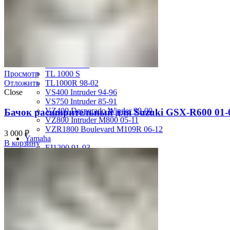
GSX-R750 08-10
GSX-R750 SRAD 96-97
GSX-R750 SRAD 98-99
GSX-R750 W 92-95
SV400 98-02
SV650 03-12
SV650 99-02
Просмотр
TL 1000 S
Отложить
TL1000R 98-02
Close
VS400 Intruder 94-96
VS750 Intruder 85-91
VZ400 Desperado Winder 99-00
Бачок расширительный для Suzuki GSX-R600 01-
VZ800 Intruder M800 05-11
VZR1800 Boulevard M109R 06-12
3 000
₽
Yamaha
В корзину
FJ1200 91-93
FJR1300 06-12
FZ-1 N/S 06-15
FZ-6 N/S 04-07
FZR 400 90-94
FZR1000 87-90
FZR1000 91-93
FZR750 Genesis 87-90
FZS1000 Fazer 01-05