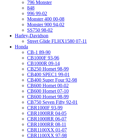
796 Monster
848
996 99-02
Monster 400 00-08
Monster 900 94-02
SS750 98-02
Harley-Davidson
Street Glide FLHX1580 07-11
Honda
CB-1 89-90
CB1000F 93-96
CB1000R 09-14
CB250 Hornet 98-99
CB400 SPEC1 99-01
CB400 Super Four 92-98
CB600 Hornet 00-02
CB600 Hornet 07-10
CB600 Hornet 98-99
CB750 Seven Fifty 92-01
CBR1000F 93-99
CBR1000RR 04-05
CBR1000RR 06-07
CBR1000RR 08-11
CBR1100XX 01-07
CBR1100XX 97-98