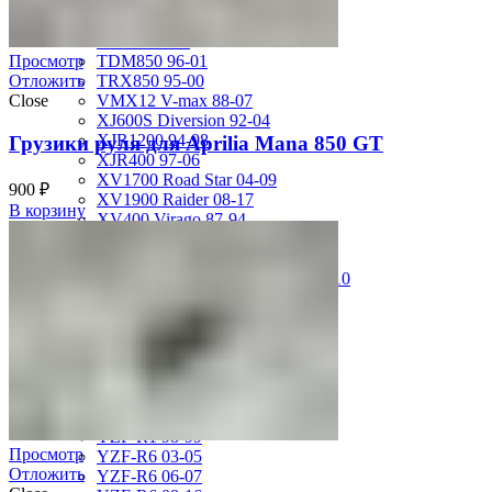
FZS600 98-01
MT-01 05-09
MT-09 14-17
TDM850 96-01
Просмотр
TRX850 95-00
Отложить
VMX12 V-max 88-07
Close
XJ600S Diversion 92-04
XJR1200 94-98
Грузики руля для Aprilia Mana 850 GT
XJR400 97-06
XV1700 Road Star 04-09
900
₽
XV1900 Raider 08-17
В корзину
XV400 Virago 87-94
XV750 Virago 85-87
XVS400 Drag Star 96-99
XVZ1300 Royal Star Venture 01-10
YZF-1000R Thunderace 96-01
YZF-R1 00-01
YZF-R1 02-03
YZF-R1 04-06
YZF-R1 07-08
YZF-R1 09-14
YZF-R1 09-15
YZF-R1 98-99
Просмотр
YZF-R6 03-05
Отложить
YZF-R6 06-07