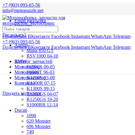
+7 (903) 093-65-56
info@motopuzzle.net
Email рассылка
Новости
Где искать?
Поделиться ВКонтакте
Facebook
Instagram
WhatsApp
Telegram
+7 (903) 093-65-56
Aprilia
Поделиться ВКонтакте
Facebook
Instagram
WhatsApp
Telegram
Mana 850 GT
RSV1000 04-10
BMW
Каталог запчастей
Мотоподбор
F650CS 00-05
Мотосервис
F650ST 96-03
Мотоэвакуатор
K1200S 03-08
Контакты
K1300R 07-15
K1300S 09-15
Продать мотоцикл
R1200GS 04-07
R1250GS 19-20
S1000RR 12-14
Ducati
1098
620 Monster
696 Monster
749