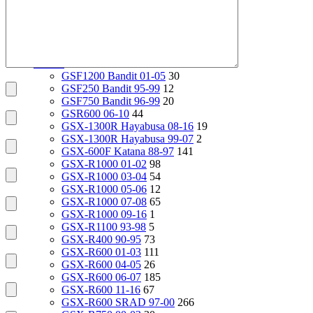
VT400 Shadow 97-08
14
VT600C Shadow 01-08
138
VT750 Shadow A.C.E. 97-01
82
VTR1000F 97-06
29
X4 97-99
24
Suzuki
2112
GSF1200 Bandit 01-05
30
GSF250 Bandit 95-99
12
GSF750 Bandit 96-99
20
GSR600 06-10
44
GSX-1300R Hayabusa 08-16
19
GSX-1300R Hayabusa 99-07
2
GSX-600F Katana 88-97
141
GSX-R1000 01-02
98
GSX-R1000 03-04
54
GSX-R1000 05-06
12
GSX-R1000 07-08
65
GSX-R1000 09-16
1
GSX-R1100 93-98
5
GSX-R400 90-95
73
GSX-R600 01-03
111
GSX-R600 04-05
26
GSX-R600 06-07
185
GSX-R600 11-16
67
GSX-R600 SRAD 97-00
266