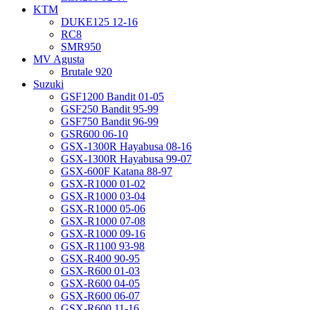
KTM
DUKE125 12-16
RC8
SMR950
MV Agusta
Brutale 920
Suzuki
GSF1200 Bandit 01-05
GSF250 Bandit 95-99
GSF750 Bandit 96-99
GSR600 06-10
GSX-1300R Hayabusa 08-16
GSX-1300R Hayabusa 99-07
GSX-600F Katana 88-97
GSX-R1000 01-02
GSX-R1000 03-04
GSX-R1000 05-06
GSX-R1000 07-08
GSX-R1000 09-16
GSX-R1100 93-98
GSX-R400 90-95
GSX-R600 01-03
GSX-R600 04-05
GSX-R600 06-07
GSX-R600 11-16