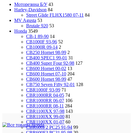
Моторезина Б/У
43
Harley-Davidson
84
Street Glide FLHX1580 07-11
84
MV Agusta
53
Brutale 920
53
Honda
3549
CB-1 89-90
14
CB1000F 93-96
52
CB1000R 09-14
2
CB250 Hornet 98-99
2
CB400 SPEC1 99-01
31
CB400 Super Four 92-98
127
CB600 Hornet 00-02
13
CB600 Hornet 07-10
204
CB600 Hornet 98-99
47
CB750 Seven Fifty 92-01
128
CBR1000F 93-99
71
CBR1000RR 04-05
74
CBR1000RR 06-07
106
CBR1000RR 08-11
284
CBR1100XX 97-98
143
CBR1100XX 99-00
81
CBR1100XX 01-07
60
CBR600F2 PC25 91-94
99
CBR600F3 PC31 95-98
20