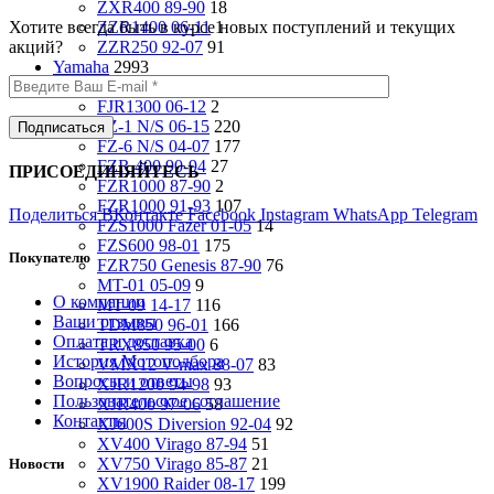
ZXR400 89-90
18
Хотите всегда быть в курсе новых поступлений и текущих
ZZR1400 06-11
1
акций?
ZZR250 92-07
91
Yamaha
2993
FJ1200 91-93
33
FJR1300 06-12
2
FZ-1 N/S 06-15
220
FZ-6 N/S 04-07
177
FZR 400 90-94
27
ПРИСОЕДИНЯЙТЕСЬ
FZR1000 87-90
2
FZR1000 91-93
107
Поделиться ВКонтакте
Facebook
Instagram
WhatsApp
Telegram
FZS1000 Fazer 01-05
14
FZS600 98-01
175
Покупателю
FZR750 Genesis 87-90
76
MT-01 05-09
9
О компании
MT-09 14-17
116
Ваши отзывы
TDM850 96-01
166
Оплата и доставка
TRX850 95-00
6
История Мотоподбора
VMX12 V-max 88-07
83
Вопросы и ответы
XJR1200 94-98
93
Пользовательское соглашение
XJR400 97-06
58
Контакты
XJ600S Diversion 92-04
92
XV400 Virago 87-94
51
XV750 Virago 85-87
21
Новости
XV1900 Raider 08-17
199