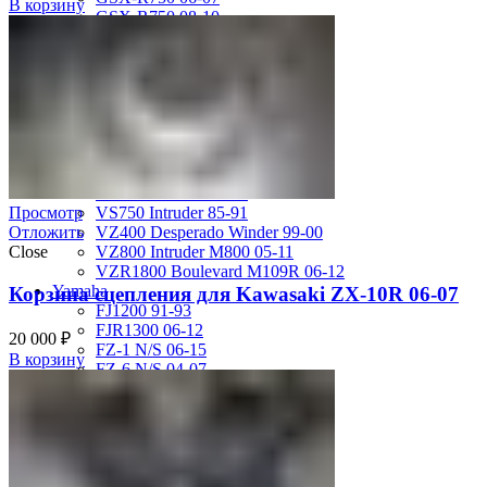
В корзину
GSX-R750 08-10
GSX-R750 SRAD 96-97
GSX-R750 SRAD 98-99
GSX-R750 W 92-95
SV400 98-02
SV650 03-12
SV650 99-02
TL 1000 S
TL1000R 98-02
VS400 Intruder 94-96
Просмотр
VS750 Intruder 85-91
Отложить
VZ400 Desperado Winder 99-00
Close
VZ800 Intruder M800 05-11
VZR1800 Boulevard M109R 06-12
Yamaha
Корзина сцепления для Kawasaki ZX-10R 06-07
FJ1200 91-93
FJR1300 06-12
20 000
₽
FZ-1 N/S 06-15
В корзину
FZ-6 N/S 04-07
FZR 400 90-94
FZR1000 87-90
FZR1000 91-93
FZR750 Genesis 87-90
FZS1000 Fazer 01-05
FZS600 98-01