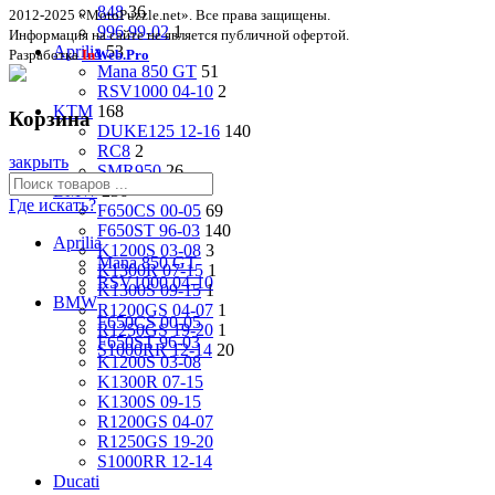
848
36
2012-2025 «MotoPuzzle.net». Все права защищены.
996 99-02
1
Информация на сайте не является публичной офертой.
Aprilia
53
Разработка
In
Web.Pro
Mana 850 GT
51
RSV1000 04-10
2
KTM
168
Корзина
DUKE125 12-16
140
RC8
2
закрыть
SMR950
26
BMW
236
Где искать?
F650CS 00-05
69
F650ST 96-03
140
Aprilia
K1200S 03-08
3
Mana 850 GT
K1300R 07-15
1
RSV1000 04-10
K1300S 09-15
1
BMW
R1200GS 04-07
1
F650CS 00-05
R1250GS 19-20
1
F650ST 96-03
S1000RR 12-14
20
K1200S 03-08
K1300R 07-15
K1300S 09-15
R1200GS 04-07
R1250GS 19-20
S1000RR 12-14
Ducati