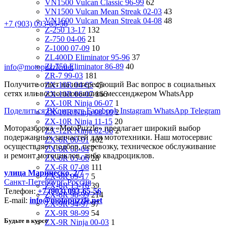
VN1500 Vulcan Classic 96-99
62
VN1500 Vulcan Mean Streak 02-03
43
VN1600 Vulcan Mean Streak 04-08
48
+7 (903) 093-65-56
Z-250 13-17
132
Z-750 04-06
21
Z-1000 07-09
10
ZL400D Eliminator 95-96
37
ZL750 Eliminator 86-89
40
info@motopuzzle.net
ZR-7 99-03
181
Получите ответ на интересующий Вас вопрос в социальных
ZX-10R 04-05
45
сетях или воспользовавшись мессенджером WhatsApp
ZX-10R 06-07
166
ZX-10R Ninja 06-07
1
Поделиться ВКонтакте
Facebook
Instagram
WhatsApp
Telegram
ZX-10R Ninja 08-10
2
ZX-10R Ninja 11-15
20
Моторазборка «MotoPuzzle» предлагает широкий выбор
ZX-12R Ninja 02-06
2
подержанных запчастей для мототехники. Наш мотосервис
ZX-6R 00-01
102
осуществляет подбор, перевозку, техническое обслуживание
ZX-6R 03-04
7
и ремонт мотоциклов, либо квадроциклов.
ZX-6R 05-06
28
ZX-6R 07-08
111
улица Маринеско, 2/7
ZX-6R 09-17
5
Санкт-Петербург, Россия
ZX-6R 13-16
39
Телефон:
+7 (903) 093-65-56
ZX-6R 98-99
214
E-mail:
info@motopuzzle.net
ZX-9R 94-97
97
ZX-9R 98-99
54
Будьте в курсе
ZX-9R Ninja 00-03
1