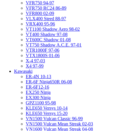
VFR750 94-97
VFR750 RC24 86-89
VFR800 02-09
VLX400 Steed 88-97
VRX400 95-96
VT1100 Shadow Aero 98-02
VT400 Shadow 97-08
VT600C Shadow 01-08
VT750 Shadow A.C.E. 97-01
VTR1000F 97-06
VTX1800S 01-06
X-4 97-03
X4 97-99
Kawasaki
ER-4N 10-13
ER-6F Ninja650R 06-08
ER-6F12-16
EX250 Ninja
EX300 Ninja
GPZ1100 95-98
KLE650 Versys 10-14
KLE650 Versys 15-20
VN1500 Vulcan Classic 96-99
VN1500 Vulcan Mean Streak 02-03
VN1600 Vulcan Mean Streak 04-08