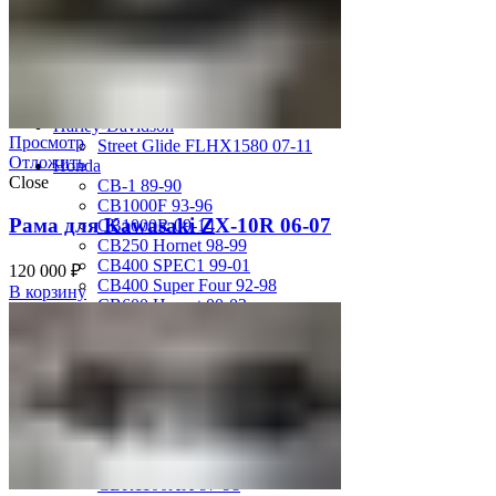
796 Monster
848
996 99-02
Monster 400 00-08
Monster 900 94-02
SS750 98-02
Harley-Davidson
Просмотр
Street Glide FLHX1580 07-11
Отложить
Honda
Close
CB-1 89-90
CB1000F 93-96
Рама для Kawasaki ZX-10R 06-07
CB1000R 09-14
CB250 Hornet 98-99
CB400 SPEC1 99-01
120 000
₽
CB400 Super Four 92-98
В корзину
CB600 Hornet 00-02
CB600 Hornet 07-10
CB600 Hornet 98-99
CB750 Seven Fifty 92-01
CBR1000F 93-99
CBR1000RR 04-05
CBR1000RR 06-07
CBR1000RR 08-11
CBR1100XX 01-07
CBR1100XX 97-98