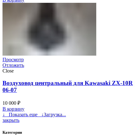
Просмотр
Отложить
Close
Воздуховод центральный для Kawasaki ZX-10R
06-07
10 000
₽
В корзину
↓ Показать еще ↓
Загрузка...
закрыть
Категории