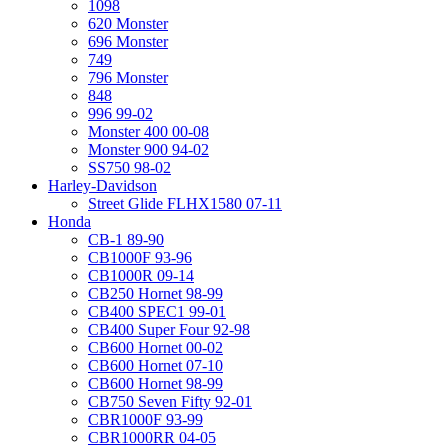
1098
620 Monster
696 Monster
749
796 Monster
848
996 99-02
Monster 400 00-08
Monster 900 94-02
SS750 98-02
Harley-Davidson
Street Glide FLHX1580 07-11
Honda
CB-1 89-90
CB1000F 93-96
CB1000R 09-14
CB250 Hornet 98-99
CB400 SPEC1 99-01
CB400 Super Four 92-98
CB600 Hornet 00-02
CB600 Hornet 07-10
CB600 Hornet 98-99
CB750 Seven Fifty 92-01
CBR1000F 93-99
CBR1000RR 04-05