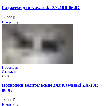
Радиатор для Kawasaki ZX-10R 06-07
14 000
₽
В корзину
Просмотр
Отложить
Close
Подножки водительские для Kawasaki ZX-10R
06-07
14 000
₽
В корзину