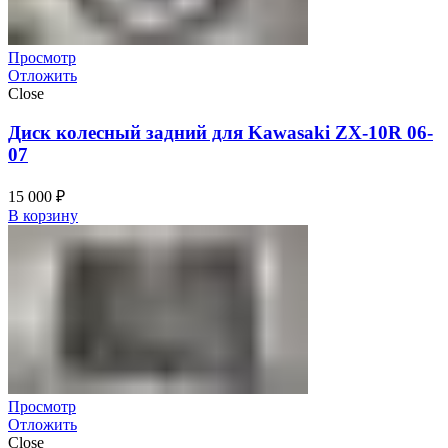
Просмотр
Отложить
Close
Диск колесный задний для Kawasaki ZX-10R 06-
07
15 000
₽
В корзину
Просмотр
Отложить
Close