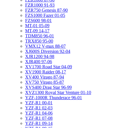
FZR1000 91-93
FZR750 Genesis 87-90
FZS1000 Fazer 01-05
FZS600 98-01
MT-01 05-09
MT-09 14-17
TDM850 96-01
TRX850 95-00
VMX12 V-max 88-07
XJ600S Diversion 92-04
XJR1200 94-98
XJR400 97-06
XV1700 Road Star 04-09
XV1900 Raider 08-17
XV400 Virago 87-94
XV750 Virago 85-87
XVS400 Drag Star 96-99
XVZ1300 Royal Star Venture 01-10
YZF-1000R Thunderace 96-01
YZF-R1 00-01
YZF-R1 02-03
YZF-R1 04-06
YZF-R1 07-08
YZF-R1 09-14