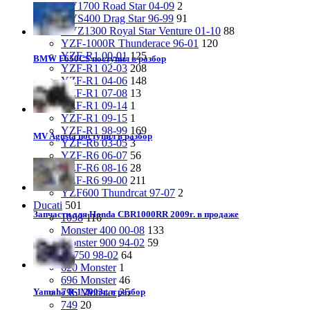
XV1700 Road Star 04-09
2
XVS400 Drag Star 96-99
91
XVZ1300 Royal Star Venture 01-10
88
YZF-1000R Thunderace 96-01
120
YZF-R1 00-01
125
BMW F650CS поступил в разбор
YZF-R1 02-03
208
YZF-R1 04-06
148
YZF-R1 07-08
13
YZF-R1 09-14
1
YZF-R1 09-15
1
YZF-R1 98-99
169
MV Agusta поступил в разбор
YZF-R6 03-05
3
YZF-R6 06-07
56
YZF-R6 08-16
28
YZF-R6 99-00
211
YZF600 Thundrcat 97-07
2
Ducati
501
Запчасти для Honda CBR1000RR 2009г. в продаже
1098
116
Monster 400 00-08
133
Monster 900 94-02
59
SS750 98-02
64
620 Monster
1
696 Monster
46
796 Monster
25
Yamaha R-1 2003г. в разбор
749
20