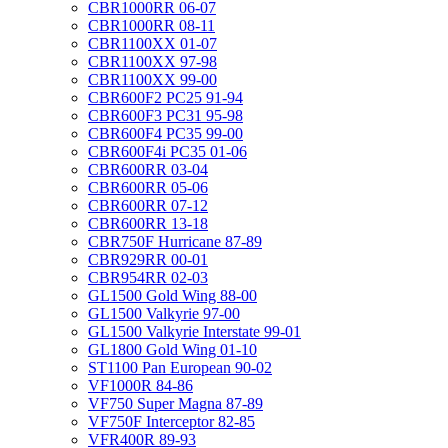
CBR1000RR 06-07
CBR1000RR 08-11
CBR1100XX 01-07
CBR1100XX 97-98
CBR1100XX 99-00
CBR600F2 PC25 91-94
CBR600F3 PC31 95-98
CBR600F4 PC35 99-00
CBR600F4i PC35 01-06
CBR600RR 03-04
CBR600RR 05-06
CBR600RR 07-12
CBR600RR 13-18
CBR750F Hurricane 87-89
CBR929RR 00-01
CBR954RR 02-03
GL1500 Gold Wing 88-00
GL1500 Valkyrie 97-00
GL1500 Valkyrie Interstate 99-01
GL1800 Gold Wing 01-10
ST1100 Pan European 90-02
VF1000R 84-86
VF750 Super Magna 87-89
VF750F Interceptor 82-85
VFR400R 89-93