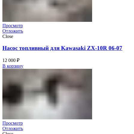
Просмотр
Отложить
Close
Насос топливный для Kawasaki ZX-10R 06-07
12 000
₽
В корзину
Просмотр
Отложить
Close