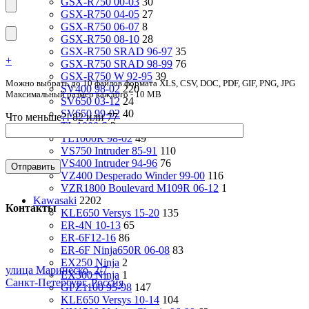
GSX-R750 00-03
30
GSX-R750 04-05
27
GSX-R750 06-07
8
GSX-R750 08-10
28
GSX-R750 SRAD 96-97
35
+
GSX-R750 SRAD 98-99
76
GSX-R750 W 92-95
39
Можно выбрать до 10 файлов формата XLS, CSV, DOC, PDF, GIF, PNG, JPG
SV400 98-02
220
Максимальный размер каждого - 10 MB
SV650 03-12
24
SV650 99-02
40
Что меньше?! 82 или 77
TL 1000 S
2
TL1000R 98-02
49
VS750 Intruder 85-91
110
VS400 Intruder 94-96
76
VZ400 Desperado Winder 99-00
116
VZR1800 Boulevard M109R 06-12
1
Kawasaki
2202
Контакты
KLE650 Versys 15-20
135
ER-4N 10-13
65
ER-6F12-16
86
ER-6F Ninja650R 06-08
83
EX250 Ninja
2
улица Маринеско, 2/7
EX300 Ninja
1
Санкт-Петербург, Россия
GPZ1100 95-98
147
KLE650 Versys 10-14
104