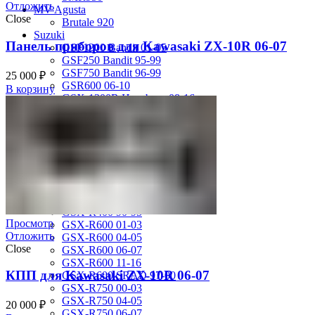
Отложить
MV Agusta
Close
Brutale 920
Suzuki
Панель приборов для Kawasaki ZX-10R 06-07
GSF1200 Bandit 01-05
GSF250 Bandit 95-99
GSF750 Bandit 96-99
25 000
₽
GSR600 06-10
В корзину
GSX-1300R Hayabusa 08-16
GSX-1300R Hayabusa 99-07
GSX-600F Katana 88-97
GSX-R1000 01-02
GSX-R1000 03-04
GSX-R1000 05-06
GSX-R1000 07-08
GSX-R1000 09-16
GSX-R1100 93-98
GSX-R400 90-95
Просмотр
GSX-R600 01-03
Отложить
GSX-R600 04-05
Close
GSX-R600 06-07
GSX-R600 11-16
КПП для Kawasaki ZX-10R 06-07
GSX-R600 SRAD 97-00
GSX-R750 00-03
GSX-R750 04-05
20 000
₽
GSX-R750 06-07