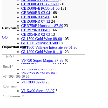
CBR600F4 PC35 99-00
216
CBR600F4i PC35 01-06
131
CBR600RR 03-04
168
CBR600RR 05-06
160
CBR600RR 07-12
24
CBR750F Hurricane 87-89
23
О компании
CBR929RR 00-01
166
CBR954RR 02-03
13
GO
GL1500 Gold Wing 88-00
105
GL1500 Valkyrie 97-00
18
Обратная связь
GL1500 Valkyrie Interstate 99-01
36
GL1800 Gold Wing 01-10
123
ST1100 Pan European 90-02
37
VF750 Super Magna 87-89
40
VF750F Interceptor 82-85
52
VFR400R 89-93
53
VFR750 RC24 86-89
4
VFR750 94-97
92
VFR800 02-09
25
VF1000R 84-86
93
VLX400 Steed 88-97
5
VRX400 95-96
17
VTX1800S 01-06
79
VT1100 Shadow Aero 98-02
24