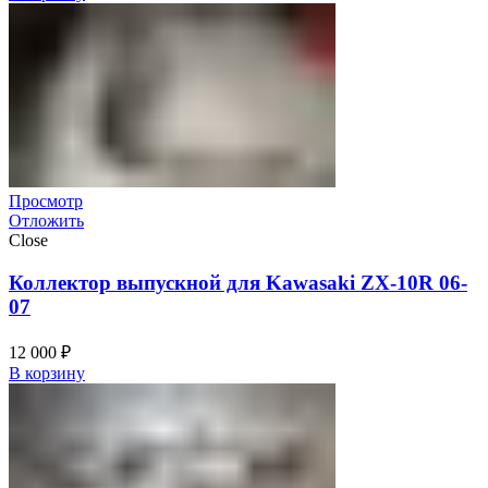
Просмотр
Отложить
Close
Коллектор выпускной для Kawasaki ZX-10R 06-
07
12 000
₽
В корзину