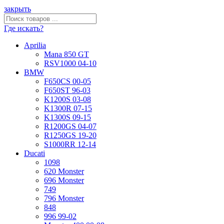
закрыть
Где искать?
Aprilia
Mana 850 GT
RSV1000 04-10
BMW
F650CS 00-05
F650ST 96-03
K1200S 03-08
K1300R 07-15
K1300S 09-15
R1200GS 04-07
R1250GS 19-20
S1000RR 12-14
Ducati
1098
620 Monster
696 Monster
749
796 Monster
848
996 99-02