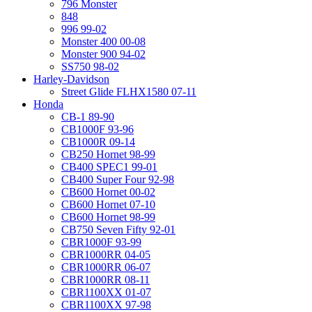
796 Monster
848
996 99-02
Monster 400 00-08
Monster 900 94-02
SS750 98-02
Harley-Davidson
Street Glide FLHX1580 07-11
Honda
CB-1 89-90
CB1000F 93-96
CB1000R 09-14
CB250 Hornet 98-99
CB400 SPEC1 99-01
CB400 Super Four 92-98
CB600 Hornet 00-02
CB600 Hornet 07-10
CB600 Hornet 98-99
CB750 Seven Fifty 92-01
CBR1000F 93-99
CBR1000RR 04-05
CBR1000RR 06-07
CBR1000RR 08-11
CBR1100XX 01-07
CBR1100XX 97-98