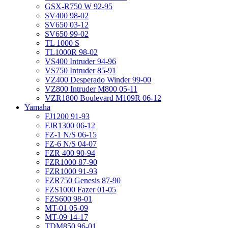
GSX-R750 W 92-95
SV400 98-02
SV650 03-12
SV650 99-02
TL 1000 S
TL1000R 98-02
VS400 Intruder 94-96
VS750 Intruder 85-91
VZ400 Desperado Winder 99-00
VZ800 Intruder M800 05-11
VZR1800 Boulevard M109R 06-12
Yamaha
FJ1200 91-93
FJR1300 06-12
FZ-1 N/S 06-15
FZ-6 N/S 04-07
FZR 400 90-94
FZR1000 87-90
FZR1000 91-93
FZR750 Genesis 87-90
FZS1000 Fazer 01-05
FZS600 98-01
MT-01 05-09
MT-09 14-17
TDM850 96-01