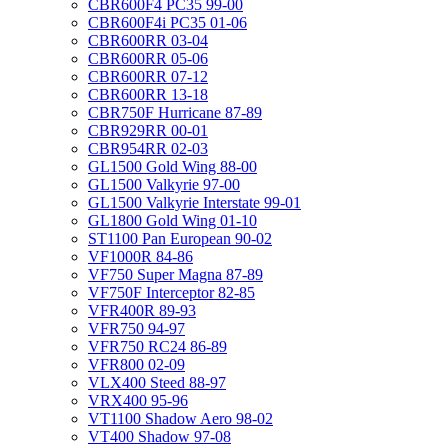
CBR600F4 PC35 99-00
CBR600F4i PC35 01-06
CBR600RR 03-04
CBR600RR 05-06
CBR600RR 07-12
CBR600RR 13-18
CBR750F Hurricane 87-89
CBR929RR 00-01
CBR954RR 02-03
GL1500 Gold Wing 88-00
GL1500 Valkyrie 97-00
GL1500 Valkyrie Interstate 99-01
GL1800 Gold Wing 01-10
ST1100 Pan European 90-02
VF1000R 84-86
VF750 Super Magna 87-89
VF750F Interceptor 82-85
VFR400R 89-93
VFR750 94-97
VFR750 RC24 86-89
VFR800 02-09
VLX400 Steed 88-97
VRX400 95-96
VT1100 Shadow Aero 98-02
VT400 Shadow 97-08