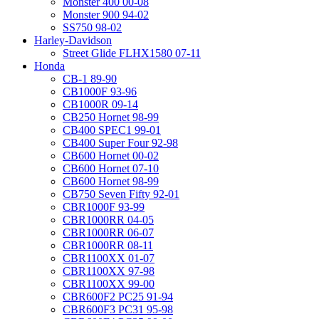
Monster 400 00-08
Monster 900 94-02
SS750 98-02
Harley-Davidson
Street Glide FLHX1580 07-11
Honda
CB-1 89-90
CB1000F 93-96
CB1000R 09-14
CB250 Hornet 98-99
CB400 SPEC1 99-01
CB400 Super Four 92-98
CB600 Hornet 00-02
CB600 Hornet 07-10
CB600 Hornet 98-99
CB750 Seven Fifty 92-01
CBR1000F 93-99
CBR1000RR 04-05
CBR1000RR 06-07
CBR1000RR 08-11
CBR1100XX 01-07
CBR1100XX 97-98
CBR1100XX 99-00
CBR600F2 PC25 91-94
CBR600F3 PC31 95-98