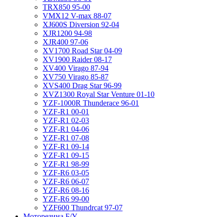
TRX850 95-00
VMX12 V-max 88-07
XJ600S Diversion 92-04
XJR1200 94-98
XJR400 97-06
XV1700 Road Star 04-09
XV1900 Raider 08-17
XV400 Virago 87-94
XV750 Virago 85-87
XVS400 Drag Star 96-99
XVZ1300 Royal Star Venture 01-10
YZF-1000R Thunderace 96-01
YZF-R1 00-01
YZF-R1 02-03
YZF-R1 04-06
YZF-R1 07-08
YZF-R1 09-14
YZF-R1 09-15
YZF-R1 98-99
YZF-R6 03-05
YZF-R6 06-07
YZF-R6 08-16
YZF-R6 99-00
YZF600 Thundrcat 97-07
Моторезина Б/У