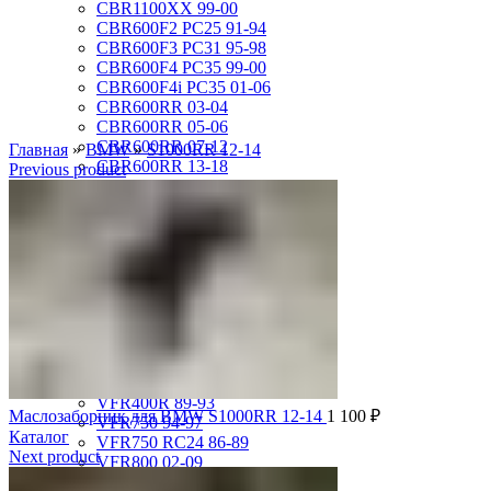
CBR1100XX 99-00
CBR600F2 PC25 91-94
CBR600F3 PC31 95-98
CBR600F4 PC35 99-00
CBR600F4i PC35 01-06
CBR600RR 03-04
CBR600RR 05-06
CBR600RR 07-12
Главная
»
BMW
»
S1000RR 12-14
CBR600RR 13-18
Previous product
CBR750F Hurricane 87-89
CBR929RR 00-01
CBR954RR 02-03
GL1500 Gold Wing 88-00
GL1500 Valkyrie 97-00
GL1500 Valkyrie Interstate 99-01
GL1800 Gold Wing 01-10
ST1100 Pan European 90-02
VF1000R 84-86
VF750 Super Magna 87-89
VF750F Interceptor 82-85
VFR400R 89-93
Маслозаборник для BMW S1000RR 12-14
1 100
₽
VFR750 94-97
Каталог
VFR750 RC24 86-89
Next product
VFR800 02-09
VLX400 Steed 88-97