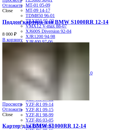
Просмотр
MT-01 05-09
Отложить
MT-09 14-17
Close
TDM850 96-01
TRX850 95-00
Поддон картера для BMW S1000RR 12-14
VMX12 V-max 88-07
XJ600S Diversion 92-04
8 000
₽
XJR1200 94-98
В корзину
XJR400 97-06
XV1700 Road Star 04-09
XV1900 Raider 08-17
XV400 Virago 87-94
XV750 Virago 85-87
XVS400 Drag Star 96-99
XVZ1300 Royal Star Venture 01-10
YZF-1000R Thunderace 96-01
YZF-R1 00-01
YZF-R1 02-03
YZF-R1 04-06
YZF-R1 07-08
Просмотр
YZF-R1 09-14
Отложить
YZF-R1 09-15
Close
YZF-R1 98-99
YZF-R6 03-05
Картер для BMW S1000RR 12-14
YZF-R6 06-07