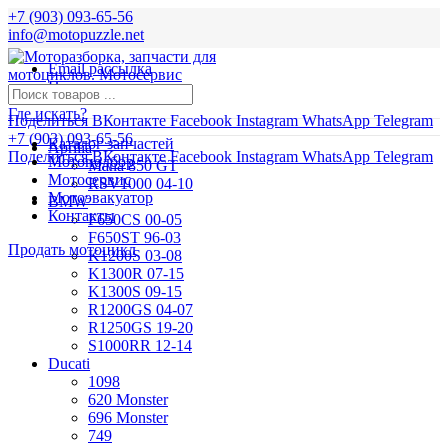
+7 (903) 093-65-56
info@motopuzzle.net
Email рассылка
Новости
Где искать?
Поделиться ВКонтакте
Facebook
Instagram
WhatsApp
Telegram
+7 (903) 093-65-56
Каталог запчастей
Aprilia
Поделиться ВКонтакте
Facebook
Instagram
WhatsApp
Telegram
Мотоподбор
Mana 850 GT
Мотосервис
RSV1000 04-10
Мотоэвакуатор
BMW
Контакты
F650CS 00-05
F650ST 96-03
Продать мотоцикл
K1200S 03-08
K1300R 07-15
K1300S 09-15
R1200GS 04-07
R1250GS 19-20
S1000RR 12-14
Ducati
1098
620 Monster
696 Monster
749