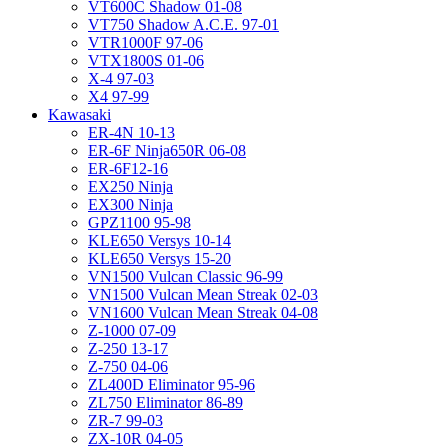
VT600C Shadow 01-08
VT750 Shadow A.C.E. 97-01
VTR1000F 97-06
VTX1800S 01-06
X-4 97-03
X4 97-99
Kawasaki
ER-4N 10-13
ER-6F Ninja650R 06-08
ER-6F12-16
EX250 Ninja
EX300 Ninja
GPZ1100 95-98
KLE650 Versys 10-14
KLE650 Versys 15-20
VN1500 Vulcan Classic 96-99
VN1500 Vulcan Mean Streak 02-03
VN1600 Vulcan Mean Streak 04-08
Z-1000 07-09
Z-250 13-17
Z-750 04-06
ZL400D Eliminator 95-96
ZL750 Eliminator 86-89
ZR-7 99-03
ZX-10R 04-05