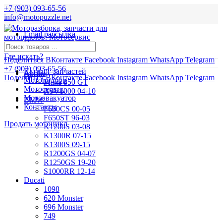
+7 (903) 093-65-56
info@motopuzzle.net
Email рассылка
Новости
Где искать?
Поделиться ВКонтакте
Facebook
Instagram
WhatsApp
Telegram
+7 (903) 093-65-56
Каталог запчастей
Aprilia
Поделиться ВКонтакте
Facebook
Instagram
WhatsApp
Telegram
Мотоподбор
Mana 850 GT
Мотосервис
RSV1000 04-10
Мотоэвакуатор
BMW
Контакты
F650CS 00-05
F650ST 96-03
Продать мотоцикл
K1200S 03-08
K1300R 07-15
K1300S 09-15
R1200GS 04-07
R1250GS 19-20
S1000RR 12-14
Ducati
1098
620 Monster
696 Monster
749