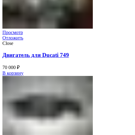
Просмотр
Отложить
Close
Двигатель для Ducati 749
70 000
₽
В корзину