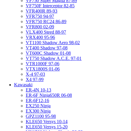
VF750 Super Magna 87-89
VF750F Interceptor 82-85
VFR400R 89-93
VFR750 94-97
VFR750 RC24 86-89
VFR800 02-09
VLX400 Steed 88-97
VRX400 95-96
VT1100 Shadow Aero 98-02
VT400 Shadow 97-08
VT600C Shadow 01-08
VT750 Shadow A.C.E. 97-01
VTR1000F 97-06
VTX1800S 01-06
X-4 97-03
X4 97-99
Kawasaki
ER-4N 10-13
ER-6F Ninja650R 06-08
ER-6F12-16
EX250 Ninja
EX300 Ninja
GPZ1100 95-98
KLE650 Versys 10-14
KLE650 Versys 15-20