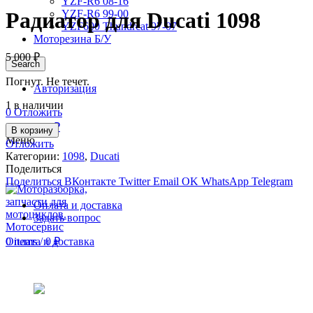
YZF-R6 08-16
YZF-R6 99-00
Радиатор для Ducati 1098
YZF600 Thundrcat 97-07
Моторезина Б/У
5 000
₽
Search
Погнут. Не течет.
Авторизация
1 в наличии
0
Отложить
0
items
/
0
₽
В корзину
Меню
Отложить
Категории:
1098
,
Ducati
Поделиться
Поделиться ВКонтакте
Twitter
Email
OK
WhatsApp
Telegram
Оплата и доставка
Задать вопрос
Оплата и доставка
0
items
/
0
₽