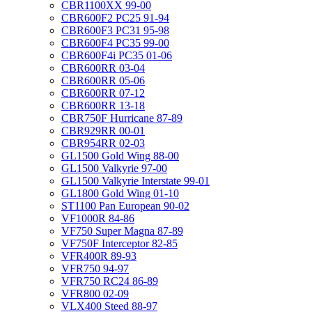
CBR1100XX 99-00
CBR600F2 PC25 91-94
CBR600F3 PC31 95-98
CBR600F4 PC35 99-00
CBR600F4i PC35 01-06
CBR600RR 03-04
CBR600RR 05-06
CBR600RR 07-12
CBR600RR 13-18
CBR750F Hurricane 87-89
CBR929RR 00-01
CBR954RR 02-03
GL1500 Gold Wing 88-00
GL1500 Valkyrie 97-00
GL1500 Valkyrie Interstate 99-01
GL1800 Gold Wing 01-10
ST1100 Pan European 90-02
VF1000R 84-86
VF750 Super Magna 87-89
VF750F Interceptor 82-85
VFR400R 89-93
VFR750 94-97
VFR750 RC24 86-89
VFR800 02-09
VLX400 Steed 88-97