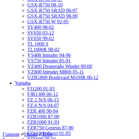
GSX-R750 08-10
GSX-R750 SRAD 96-97
GSX-R750 SRAD 98-99
GSX-R750 W 92-95
SV400 98-02
SV650 03-12
SV650 99-02
TL 1000 S
TL1000R 98-02
VS400 Intruder 94-96
VS750 Intruder 85-91
VZ400 Desperado Winder 99-00
VZ800 Intruder M800 05-11
VZR1800 Boulevard M109R 06-12
Yamaha
FJ1200 91-93
FJR1300 06-12
FZ-1 N/S 06-15
FZ-6 N/S 04-07
FZR 400 90-94
FZR1000 87-90
FZR1000 91-93
FZR750 Genesis 87-90
FZS1000 Fazer 01-05
Главная
»
Ducati
»
1098
FZS600 98-01