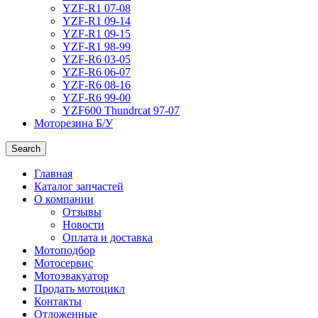
YZF-R1 07-08
YZF-R1 09-14
YZF-R1 09-15
YZF-R1 98-99
YZF-R6 03-05
YZF-R6 06-07
YZF-R6 08-16
YZF-R6 99-00
YZF600 Thundrcat 97-07
Моторезина Б/У
Search
Главная
Каталог запчастей
О компании
Отзывы
Новости
Оплата и доставка
Мотоподбор
Мотосервис
Мотоэвакуатор
Продать мотоцикл
Контакты
Отложенные