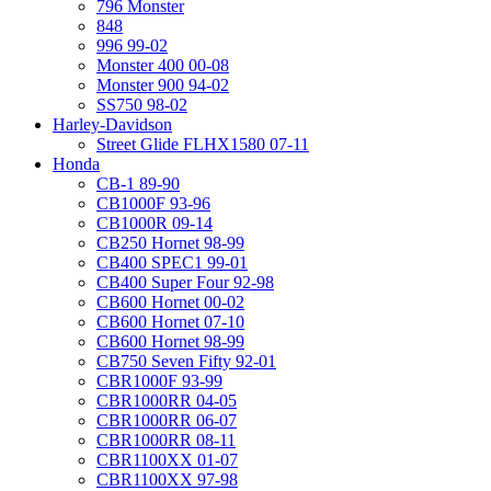
796 Monster
848
996 99-02
Monster 400 00-08
Monster 900 94-02
SS750 98-02
Harley-Davidson
Street Glide FLHX1580 07-11
Honda
CB-1 89-90
CB1000F 93-96
CB1000R 09-14
CB250 Hornet 98-99
CB400 SPEC1 99-01
CB400 Super Four 92-98
CB600 Hornet 00-02
CB600 Hornet 07-10
CB600 Hornet 98-99
CB750 Seven Fifty 92-01
CBR1000F 93-99
CBR1000RR 04-05
CBR1000RR 06-07
CBR1000RR 08-11
CBR1100XX 01-07
CBR1100XX 97-98