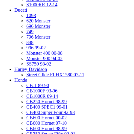
S1000RR 12-14
Ducati
1098
620 Monster
696 Monster
749
796 Monster
848
996 99-02
Monster 400 00-08
Monster 900 94-02
SS750 98-02
Harley-Davidson
Street Glide FLHX1580 07-11
Honda
CB-1 89-90
CB1000F 93-96
CB1000R 09-14
CB250 Hornet 98-99
CB400 SPEC1 99-01
CB400 Super Four 92-98
CB600 Hornet 00-02
CB600 Hornet 07-10
CB600 Hornet 98-99
CB750 Seven Fifty 92-01