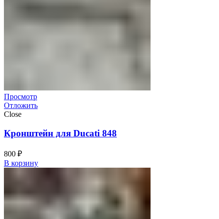
Просмотр
Отложить
Close
Кронштейн для Ducati 848
800
₽
В корзину