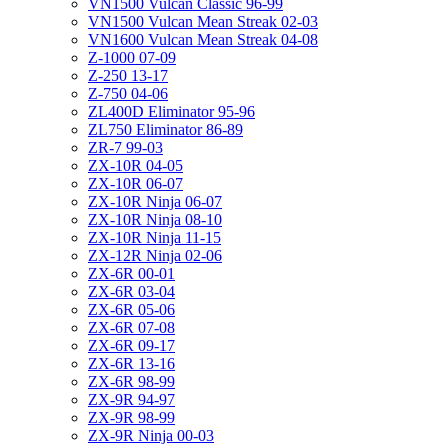
VN1500 Vulcan Classic 96-99
VN1500 Vulcan Mean Streak 02-03
VN1600 Vulcan Mean Streak 04-08
Z-1000 07-09
Z-250 13-17
Z-750 04-06
ZL400D Eliminator 95-96
ZL750 Eliminator 86-89
ZR-7 99-03
ZX-10R 04-05
ZX-10R 06-07
ZX-10R Ninja 06-07
ZX-10R Ninja 08-10
ZX-10R Ninja 11-15
ZX-12R Ninja 02-06
ZX-6R 00-01
ZX-6R 03-04
ZX-6R 05-06
ZX-6R 07-08
ZX-6R 09-17
ZX-6R 13-16
ZX-6R 98-99
ZX-9R 94-97
ZX-9R 98-99
ZX-9R Ninja 00-03