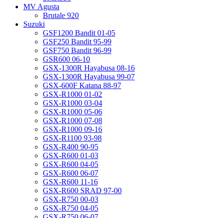
MV Agusta
Brutale 920
Suzuki
GSF1200 Bandit 01-05
GSF250 Bandit 95-99
GSF750 Bandit 96-99
GSR600 06-10
GSX-1300R Hayabusa 08-16
GSX-1300R Hayabusa 99-07
GSX-600F Katana 88-97
GSX-R1000 01-02
GSX-R1000 03-04
GSX-R1000 05-06
GSX-R1000 07-08
GSX-R1000 09-16
GSX-R1100 93-98
GSX-R400 90-95
GSX-R600 01-03
GSX-R600 04-05
GSX-R600 06-07
GSX-R600 11-16
GSX-R600 SRAD 97-00
GSX-R750 00-03
GSX-R750 04-05
GSX-R750 06-07