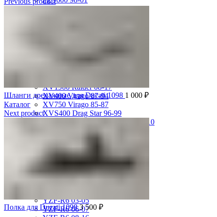
Previous product
MT-01 05-09
MT-09 14-17
TDM850 96-01
TRX850 95-00
VMX12 V-max 88-07
XJ600S Diversion 92-04
XJR1200 94-98
XJR400 97-06
XV1700 Road Star 04-09
XV1900 Raider 08-17
Шланги дренажные для Ducati 1098
1 000
₽
XV400 Virago 87-94
Каталог
XV750 Virago 85-87
Next product
XVS400 Drag Star 96-99
XVZ1300 Royal Star Venture 01-10
YZF-1000R Thunderace 96-01
YZF-R1 00-01
YZF-R1 02-03
YZF-R1 04-06
YZF-R1 07-08
YZF-R1 09-14
YZF-R1 09-15
YZF-R1 98-99
YZF-R6 03-05
Полка для Ducati 1098
3 500
₽
YZF-R6 06-07