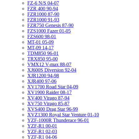
FZ-6 N/S 04-07
FZR 400 90-94
FZR1000 87-90
FZR1000 91-93
FZR750 Genesis 87-90
FZS1000 Fazer 01-05
FZS600 98-01
MT-01 05-09
MT-09 14-17
TDM850 96-01
TRX850 95-00
VMX12 V-max 88-07
XJ600S Diversion 92-04
XJR1200 94-98
XJR400 97-06
XV1700 Road Star 04-09
XV1900 Raider 08-17
XV400 Virago 87-94
XV750 Virago 85-87
XVS400 Drag Star 96-99
XVZ1300 Royal Star Venture 01-10
YZF-1000R Thunderace 96-01
YZF-R1 00-01
YZF-R1 02-03
YZF-R1 04-06