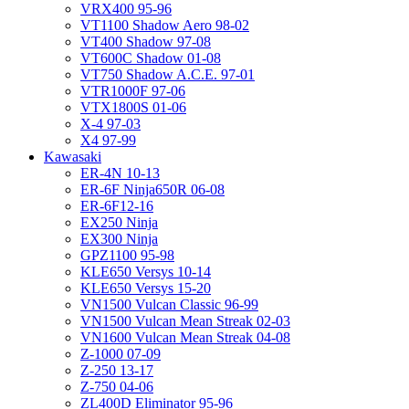
VRX400 95-96
VT1100 Shadow Aero 98-02
VT400 Shadow 97-08
VT600C Shadow 01-08
VT750 Shadow A.C.E. 97-01
VTR1000F 97-06
VTX1800S 01-06
X-4 97-03
X4 97-99
Kawasaki
ER-4N 10-13
ER-6F Ninja650R 06-08
ER-6F12-16
EX250 Ninja
EX300 Ninja
GPZ1100 95-98
KLE650 Versys 10-14
KLE650 Versys 15-20
VN1500 Vulcan Classic 96-99
VN1500 Vulcan Mean Streak 02-03
VN1600 Vulcan Mean Streak 04-08
Z-1000 07-09
Z-250 13-17
Z-750 04-06
ZL400D Eliminator 95-96