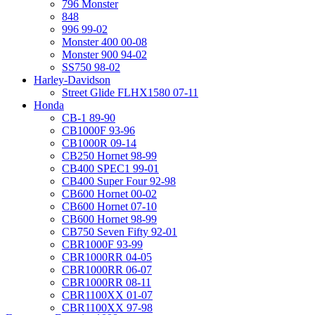
796 Monster
848
996 99-02
Monster 400 00-08
Monster 900 94-02
SS750 98-02
Harley-Davidson
Street Glide FLHX1580 07-11
Honda
CB-1 89-90
CB1000F 93-96
CB1000R 09-14
CB250 Hornet 98-99
CB400 SPEC1 99-01
CB400 Super Four 92-98
CB600 Hornet 00-02
CB600 Hornet 07-10
CB600 Hornet 98-99
CB750 Seven Fifty 92-01
CBR1000F 93-99
CBR1000RR 04-05
CBR1000RR 06-07
CBR1000RR 08-11
CBR1100XX 01-07
CBR1100XX 97-98