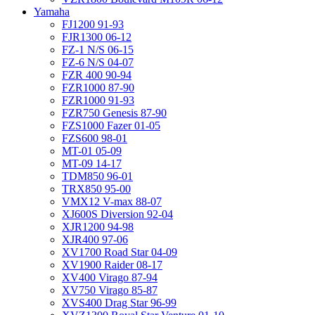
Yamaha
FJ1200 91-93
FJR1300 06-12
FZ-1 N/S 06-15
FZ-6 N/S 04-07
FZR 400 90-94
FZR1000 87-90
FZR1000 91-93
FZR750 Genesis 87-90
FZS1000 Fazer 01-05
FZS600 98-01
MT-01 05-09
MT-09 14-17
TDM850 96-01
TRX850 95-00
VMX12 V-max 88-07
XJ600S Diversion 92-04
XJR1200 94-98
XJR400 97-06
XV1700 Road Star 04-09
XV1900 Raider 08-17
XV400 Virago 87-94
XV750 Virago 85-87
XVS400 Drag Star 96-99