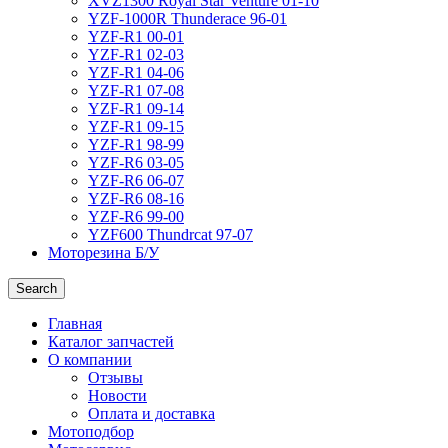
XVZ1300 Royal Star Venture 01-10
YZF-1000R Thunderace 96-01
YZF-R1 00-01
YZF-R1 02-03
YZF-R1 04-06
YZF-R1 07-08
YZF-R1 09-14
YZF-R1 09-15
YZF-R1 98-99
YZF-R6 03-05
YZF-R6 06-07
YZF-R6 08-16
YZF-R6 99-00
YZF600 Thundrcat 97-07
Моторезина Б/У
Search
Главная
Каталог запчастей
О компании
Отзывы
Новости
Оплата и доставка
Мотоподбор