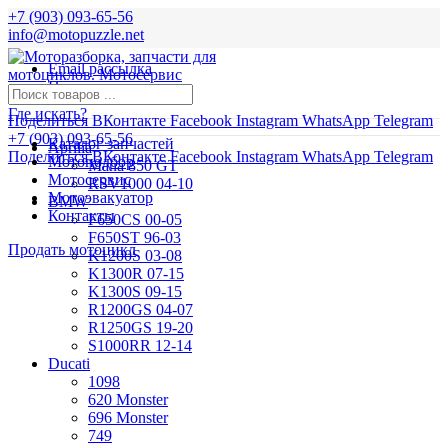
+7 (903) 093-65-56
info@motopuzzle.net
Email рассылка
Новости
Где искать?
Поделиться ВКонтакте
Facebook
Instagram
WhatsApp
Telegram
+7 (903) 093-65-56
Каталог запчастей
Aprilia
Поделиться ВКонтакте
Facebook
Instagram
WhatsApp
Telegram
Мотоподбор
Mana 850 GT
Мотосервис
RSV1000 04-10
Мотоэвакуатор
BMW
Контакты
F650CS 00-05
F650ST 96-03
Продать мотоцикл
K1200S 03-08
K1300R 07-15
K1300S 09-15
R1200GS 04-07
R1250GS 19-20
S1000RR 12-14
Ducati
1098
620 Monster
696 Monster
749