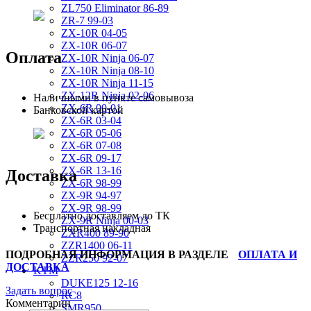
ZL750 Eliminator 86-89
ZR-7 99-03
ZX-10R 04-05
ZX-10R 06-07
Оплата
ZX-10R Ninja 06-07
ZX-10R Ninja 08-10
ZX-10R Ninja 11-15
ZX-12R Ninja 02-06
Наличными в пункте самовывоза
ZX-6R 00-01
Банковской картой
ZX-6R 03-04
ZX-6R 05-06
ZX-6R 07-08
ZX-6R 09-17
ZX-6R 13-16
Доставка
ZX-6R 98-99
ZX-9R 94-97
ZX-9R 98-99
Бесплатно доставляем до ТК
ZX-9R Ninja 00-03
Транспортная накладная
ZXR400 89-90
ZZR1400 06-11
ПОДРОБНАЯ ИНФОРМАЦИЯ В РАЗДЕЛЕ
ОПЛАТА И
ZZR250 92-07
ДОСТАВКА
KTM
DUKE125 12-16
Задать вопрос
RC8
Комментарии
SMR950