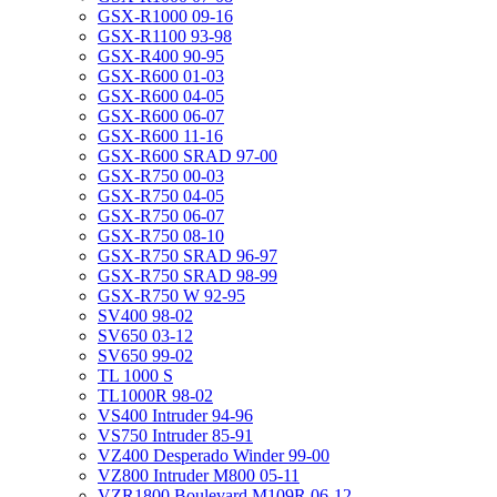
GSX-R1000 09-16
GSX-R1100 93-98
GSX-R400 90-95
GSX-R600 01-03
GSX-R600 04-05
GSX-R600 06-07
GSX-R600 11-16
GSX-R600 SRAD 97-00
GSX-R750 00-03
GSX-R750 04-05
GSX-R750 06-07
GSX-R750 08-10
GSX-R750 SRAD 96-97
GSX-R750 SRAD 98-99
GSX-R750 W 92-95
SV400 98-02
SV650 03-12
SV650 99-02
TL 1000 S
TL1000R 98-02
VS400 Intruder 94-96
VS750 Intruder 85-91
VZ400 Desperado Winder 99-00
VZ800 Intruder M800 05-11
VZR1800 Boulevard M109R 06-12