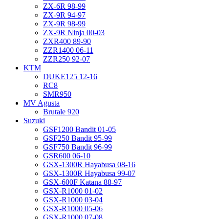
ZX-6R 98-99
ZX-9R 94-97
ZX-9R 98-99
ZX-9R Ninja 00-03
ZXR400 89-90
ZZR1400 06-11
ZZR250 92-07
KTM
DUKE125 12-16
RC8
SMR950
MV Agusta
Brutale 920
Suzuki
GSF1200 Bandit 01-05
GSF250 Bandit 95-99
GSF750 Bandit 96-99
GSR600 06-10
GSX-1300R Hayabusa 08-16
GSX-1300R Hayabusa 99-07
GSX-600F Katana 88-97
GSX-R1000 01-02
GSX-R1000 03-04
GSX-R1000 05-06
GSX-R1000 07-08