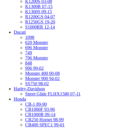
K1200S 03-08
K1300R 07-15
K1300S 09-15
R1200GS 04-07
R1250GS 19-20
S1000RR 12-14
Ducati
1098
620 Monster
696 Monster
749
796 Monster
848
996 99-02
Monster 400 00-08
Monster 900 94-02
SS750 98-02
Harley-Davidson
Street Glide FLHX1580 07-11
Honda
CB-1 89-90
CB1000F 93-96
CB1000R 09-14
CB250 Hornet 98-99
CB400 SPEC1 99-01