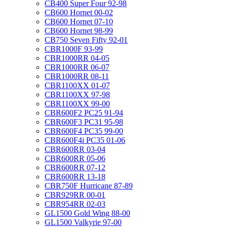
CB400 Super Four 92-98
CB600 Hornet 00-02
CB600 Hornet 07-10
CB600 Hornet 98-99
CB750 Seven Fifty 92-01
CBR1000F 93-99
CBR1000RR 04-05
CBR1000RR 06-07
CBR1000RR 08-11
CBR1100XX 01-07
CBR1100XX 97-98
CBR1100XX 99-00
CBR600F2 PC25 91-94
CBR600F3 PC31 95-98
CBR600F4 PC35 99-00
CBR600F4i PC35 01-06
CBR600RR 03-04
CBR600RR 05-06
CBR600RR 07-12
CBR600RR 13-18
CBR750F Hurricane 87-89
CBR929RR 00-01
CBR954RR 02-03
GL1500 Gold Wing 88-00
GL1500 Valkyrie 97-00