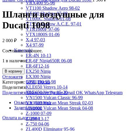
VRX400 95-96
VT1100 Shadow Aero 98-02
Шланги воздушные для
VT400 Shadow 97-08
VT600C Shadow 01-08
Ducati 1098
VT750 Shadow A.C.E. 97-01
VTR1000F 97-06
VTX1800S 01-06
X-4 97-03
2 000
₽
X4 97-99
Kawasaki
Состояние хорошее.
ER-4N 10-13
1 в наличии
ER-6F Ninja650R 06-08
ER-6F12-16
EX250 Ninja
В корзину
EX300 Ninja
Отложить
GPZ1100 95-98
Категории:
1098
,
Ducati
KLE650 Versys 10-14
Поделиться
KLE650 Versys 15-20
Поделиться ВКонтакте
Twitter
Email
OK
WhatsApp
Telegram
VN1500 Vulcan Classic 96-99
Оплата и доставка
VN1500 Vulcan Mean Streak 02-03
Задать вопрос
VN1600 Vulcan Mean Streak 04-08
Z-1000 07-09
Оплата и доставка
Z-250 13-17
Z-750 04-06
ZL400D Eliminator 95-96