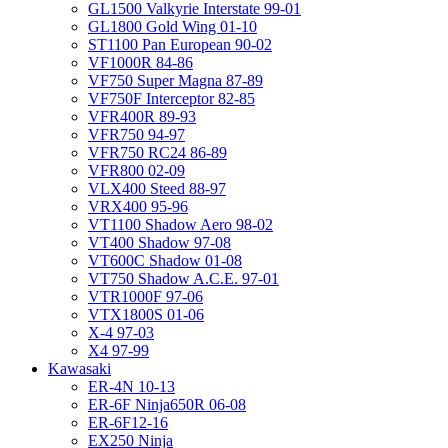
GL1500 Valkyrie Interstate 99-01
GL1800 Gold Wing 01-10
ST1100 Pan European 90-02
VF1000R 84-86
VF750 Super Magna 87-89
VF750F Interceptor 82-85
VFR400R 89-93
VFR750 94-97
VFR750 RC24 86-89
VFR800 02-09
VLX400 Steed 88-97
VRX400 95-96
VT1100 Shadow Aero 98-02
VT400 Shadow 97-08
VT600C Shadow 01-08
VT750 Shadow A.C.E. 97-01
VTR1000F 97-06
VTX1800S 01-06
X-4 97-03
X4 97-99
Kawasaki
ER-4N 10-13
ER-6F Ninja650R 06-08
ER-6F12-16
EX250 Ninja