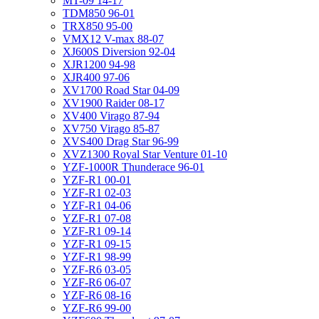
MT-09 14-17
TDM850 96-01
TRX850 95-00
VMX12 V-max 88-07
XJ600S Diversion 92-04
XJR1200 94-98
XJR400 97-06
XV1700 Road Star 04-09
XV1900 Raider 08-17
XV400 Virago 87-94
XV750 Virago 85-87
XVS400 Drag Star 96-99
XVZ1300 Royal Star Venture 01-10
YZF-1000R Thunderace 96-01
YZF-R1 00-01
YZF-R1 02-03
YZF-R1 04-06
YZF-R1 07-08
YZF-R1 09-14
YZF-R1 09-15
YZF-R1 98-99
YZF-R6 03-05
YZF-R6 06-07
YZF-R6 08-16
YZF-R6 99-00