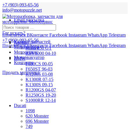
+7 (903) 093-65-56
info@motopuzzle.net
Email рассылка
Новости
Где искать?
Поделиться ВКонтакте
Facebook
Instagram
WhatsApp
Telegram
+7 (903) 093-65-56
Каталог запчастей
Aprilia
Поделиться ВКонтакте
Facebook
Instagram
WhatsApp
Telegram
Мотоподбор
Mana 850 GT
Мотосервис
RSV1000 04-10
Мотоэвакуатор
BMW
Контакты
F650CS 00-05
F650ST 96-03
Продать мотоцикл
K1200S 03-08
K1300R 07-15
K1300S 09-15
R1200GS 04-07
R1250GS 19-20
S1000RR 12-14
Ducati
1098
620 Monster
696 Monster
749