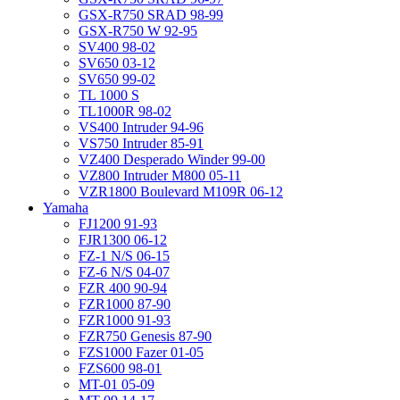
GSX-R750 SRAD 98-99
GSX-R750 W 92-95
SV400 98-02
SV650 03-12
SV650 99-02
TL 1000 S
TL1000R 98-02
VS400 Intruder 94-96
VS750 Intruder 85-91
VZ400 Desperado Winder 99-00
VZ800 Intruder M800 05-11
VZR1800 Boulevard M109R 06-12
Yamaha
FJ1200 91-93
FJR1300 06-12
FZ-1 N/S 06-15
FZ-6 N/S 04-07
FZR 400 90-94
FZR1000 87-90
FZR1000 91-93
FZR750 Genesis 87-90
FZS1000 Fazer 01-05
FZS600 98-01
MT-01 05-09