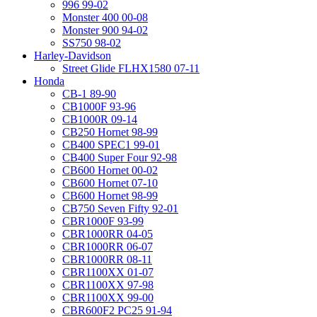
996 99-02
Monster 400 00-08
Monster 900 94-02
SS750 98-02
Harley-Davidson
Street Glide FLHX1580 07-11
Honda
CB-1 89-90
CB1000F 93-96
CB1000R 09-14
CB250 Hornet 98-99
CB400 SPEC1 99-01
CB400 Super Four 92-98
CB600 Hornet 00-02
CB600 Hornet 07-10
CB600 Hornet 98-99
CB750 Seven Fifty 92-01
CBR1000F 93-99
CBR1000RR 04-05
CBR1000RR 06-07
CBR1000RR 08-11
CBR1100XX 01-07
CBR1100XX 97-98
CBR1100XX 99-00
CBR600F2 PC25 91-94