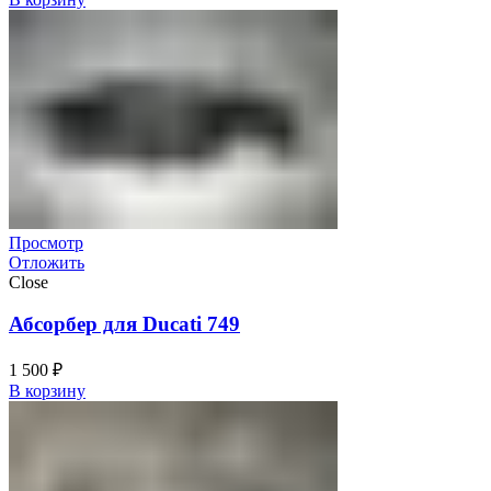
Просмотр
Отложить
Close
Абсорбер для Ducati 749
1 500
₽
В корзину