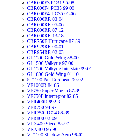
CBR600F3 PC31 95-98
CBR600F4 PC35 99-00
CBR600F4i PC35 01-06
CBR600RR 03-04
CBR600RR 05-06
CBR600RR 07-12
CBR600RR 13-18
CBR750F Hurricane 87-89
CBR929RR 00-01
CBR954RR 02-03
GL1500 Gold Wing 88-00
GL1500 Valkyrie 97-00
GL1500 Valkyrie Interstate 99-01
GL1800 Gold Wing 01-10
ST1100 Pan European 90-02
VF1000R 84-86
VF750 Super Magna 87-89
VF750F Interceptor 82-85
VFR400R 89-93
VFR750 94-97
VFR750 RC24 86-89
VFR800 02-09
VLX400 Steed 88-97
VRX400 95-96
VT1100 Shadow Aero 98-02