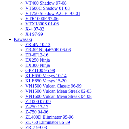
VT400 Shadow 97-08
VT600C Shadow 01-08
VT750 Shadow A.C.E. 97-01
VTR1000F 97-06
VTX1800S 01-06
X-4 97-03
X4 97-99
Kawasaki
ER-4N 10-13
ER-6F Ninja650R 06-08
ER-6F12-16
EX250 Ninja
EX300 Ninja
GPZ1100 95-98
KLE650 Versys 10-14
KLE650 Versys 15-20
VN1500 Vulcan Classic 96-99
VN1500 Vulcan Mean Streak 02-03
VN1600 Vulcan Mean Streak 04-08
Z-1000 07-09
Z-250 13-17
Z-750 04-06
ZL400D Eliminator 95-96
ZL750 Eliminator 86-89
ZR-7 99-03