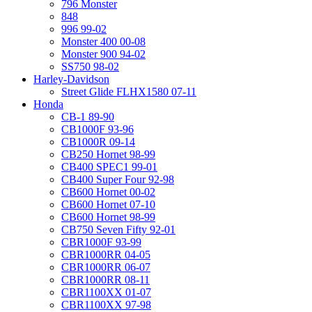
796 Monster
848
996 99-02
Monster 400 00-08
Monster 900 94-02
SS750 98-02
Harley-Davidson
Street Glide FLHX1580 07-11
Honda
CB-1 89-90
CB1000F 93-96
CB1000R 09-14
CB250 Hornet 98-99
CB400 SPEC1 99-01
CB400 Super Four 92-98
CB600 Hornet 00-02
CB600 Hornet 07-10
CB600 Hornet 98-99
CB750 Seven Fifty 92-01
CBR1000F 93-99
CBR1000RR 04-05
CBR1000RR 06-07
CBR1000RR 08-11
CBR1100XX 01-07
CBR1100XX 97-98