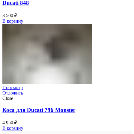
Ducati 848
3 500
₽
В корзину
Просмотр
Отложить
Close
Коса для Ducati 796 Monster
4 950
₽
В корзину