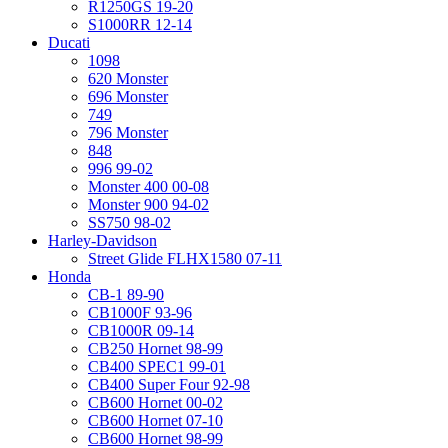
R1250GS 19-20
S1000RR 12-14
Ducati
1098
620 Monster
696 Monster
749
796 Monster
848
996 99-02
Monster 400 00-08
Monster 900 94-02
SS750 98-02
Harley-Davidson
Street Glide FLHX1580 07-11
Honda
CB-1 89-90
CB1000F 93-96
CB1000R 09-14
CB250 Hornet 98-99
CB400 SPEC1 99-01
CB400 Super Four 92-98
CB600 Hornet 00-02
CB600 Hornet 07-10
CB600 Hornet 98-99