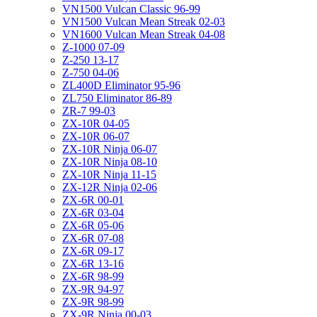
VN1500 Vulcan Classic 96-99
VN1500 Vulcan Mean Streak 02-03
VN1600 Vulcan Mean Streak 04-08
Z-1000 07-09
Z-250 13-17
Z-750 04-06
ZL400D Eliminator 95-96
ZL750 Eliminator 86-89
ZR-7 99-03
ZX-10R 04-05
ZX-10R 06-07
ZX-10R Ninja 06-07
ZX-10R Ninja 08-10
ZX-10R Ninja 11-15
ZX-12R Ninja 02-06
ZX-6R 00-01
ZX-6R 03-04
ZX-6R 05-06
ZX-6R 07-08
ZX-6R 09-17
ZX-6R 13-16
ZX-6R 98-99
ZX-9R 94-97
ZX-9R 98-99
ZX-9R Ninja 00-03