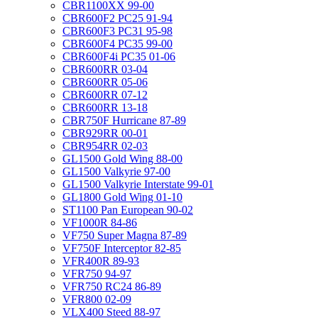
CBR1100XX 99-00
CBR600F2 PC25 91-94
CBR600F3 PC31 95-98
CBR600F4 PC35 99-00
CBR600F4i PC35 01-06
CBR600RR 03-04
CBR600RR 05-06
CBR600RR 07-12
CBR600RR 13-18
CBR750F Hurricane 87-89
CBR929RR 00-01
CBR954RR 02-03
GL1500 Gold Wing 88-00
GL1500 Valkyrie 97-00
GL1500 Valkyrie Interstate 99-01
GL1800 Gold Wing 01-10
ST1100 Pan European 90-02
VF1000R 84-86
VF750 Super Magna 87-89
VF750F Interceptor 82-85
VFR400R 89-93
VFR750 94-97
VFR750 RC24 86-89
VFR800 02-09
VLX400 Steed 88-97