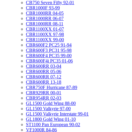
CB750 Seven Fifty 92-01
CBR1000F 93-99
CBR1000RR 04-05
CBR1000RR 06-07
CBR1000RR 08-11
CBR1100XX 01-07
CBR1100XX 97-98
CBR1100XX 99-00
CBR600F2 PC25 91-94
CBR600F3 PC31 95-98
CBR600F4 PC35 99-00
CBR600F4i PC35 01-06
CBR600RR 03-04
CBR600RR 05-06
CBR600RR 07-12
CBR600RR 13-18
CBR750F Hurricane 87-89
CBR929RR 00-01
CBR954RR 02-03
GL1500 Gold Wing 88-00
GL1500 Valkyrie 97-00
GL1500 Valkyrie Interstate 99-01
GL1800 Gold Wing 01-10
ST1100 Pan European 90-02
VF1000R 84-86