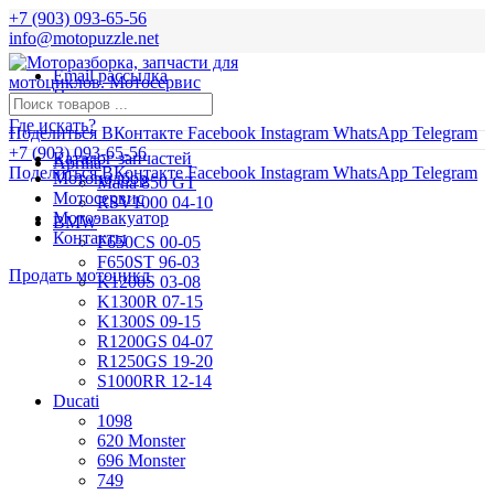
+7 (903) 093-65-56
info@motopuzzle.net
Email рассылка
Новости
Где искать?
Поделиться ВКонтакте
Facebook
Instagram
WhatsApp
Telegram
+7 (903) 093-65-56
Каталог запчастей
Aprilia
Поделиться ВКонтакте
Facebook
Instagram
WhatsApp
Telegram
Мотоподбор
Mana 850 GT
Мотосервис
RSV1000 04-10
Мотоэвакуатор
BMW
Контакты
F650CS 00-05
F650ST 96-03
Продать мотоцикл
K1200S 03-08
K1300R 07-15
K1300S 09-15
R1200GS 04-07
R1250GS 19-20
S1000RR 12-14
Ducati
1098
620 Monster
696 Monster
749