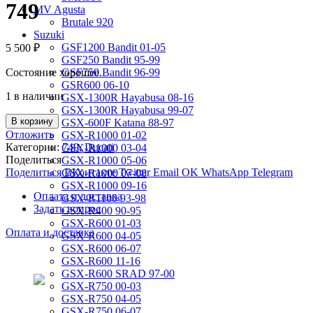
749
MV Agusta
Brutale 920
Suzuki
GSF1200 Bandit 01-05
5 500
₽
GSF250 Bandit 95-99
Состояние хорошее.
GSF750 Bandit 96-99
GSR600 06-10
1 в наличии
GSX-1300R Hayabusa 08-16
GSX-1300R Hayabusa 99-07
В корзину
GSX-600F Katana 88-97
Отложить
GSX-R1000 01-02
Категории:
749
,
Ducati
GSX-R1000 03-04
Поделиться
GSX-R1000 05-06
Поделиться ВКонтакте
Twitter
Email
OK
WhatsApp
Telegram
GSX-R1000 07-08
GSX-R1000 09-16
Оплата и доставка
GSX-R1100 93-98
Задать вопрос
GSX-R400 90-95
GSX-R600 01-03
Оплата и доставка
GSX-R600 04-05
GSX-R600 06-07
GSX-R600 11-16
GSX-R600 SRAD 97-00
GSX-R750 00-03
GSX-R750 04-05
GSX-R750 06-07