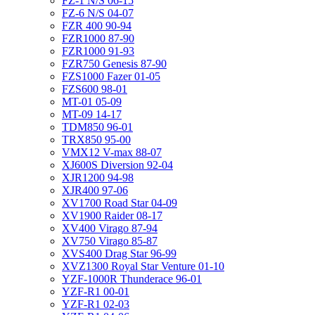
FZ-1 N/S 06-15
FZ-6 N/S 04-07
FZR 400 90-94
FZR1000 87-90
FZR1000 91-93
FZR750 Genesis 87-90
FZS1000 Fazer 01-05
FZS600 98-01
MT-01 05-09
MT-09 14-17
TDM850 96-01
TRX850 95-00
VMX12 V-max 88-07
XJ600S Diversion 92-04
XJR1200 94-98
XJR400 97-06
XV1700 Road Star 04-09
XV1900 Raider 08-17
XV400 Virago 87-94
XV750 Virago 85-87
XVS400 Drag Star 96-99
XVZ1300 Royal Star Venture 01-10
YZF-1000R Thunderace 96-01
YZF-R1 00-01
YZF-R1 02-03