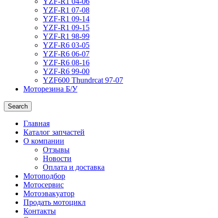
YZF-R1 04-06
YZF-R1 07-08
YZF-R1 09-14
YZF-R1 09-15
YZF-R1 98-99
YZF-R6 03-05
YZF-R6 06-07
YZF-R6 08-16
YZF-R6 99-00
YZF600 Thundrcat 97-07
Моторезина Б/У
Search
Главная
Каталог запчастей
О компании
Отзывы
Новости
Оплата и доставка
Мотоподбор
Мотосервис
Мотоэвакуатор
Продать мотоцикл
Контакты