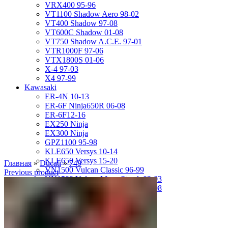
VRX400 95-96
VT1100 Shadow Aero 98-02
VT400 Shadow 97-08
VT600C Shadow 01-08
VT750 Shadow A.C.E. 97-01
VTR1000F 97-06
VTX1800S 01-06
X-4 97-03
X4 97-99
Kawasaki
ER-4N 10-13
ER-6F Ninja650R 06-08
ER-6F12-16
EX250 Ninja
EX300 Ninja
GPZ1100 95-98
KLE650 Versys 10-14
KLE650 Versys 15-20
Главная
»
Ducati
»
749
VN1500 Vulcan Classic 96-99
Previous product
VN1500 Vulcan Mean Streak 02-03
VN1600 Vulcan Mean Streak 04-08
Z-1000 07-09
Z-250 13-17
Z-750 04-06
ZL400D Eliminator 95-96