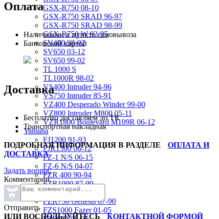
Оплата
GSX-R750 08-10
GSX-R750 SRAD 96-97
GSX-R750 SRAD 98-99
GSX-R750 W 92-95
Наличными в пункте самовывоза
SV400 98-02
Банковской картой
SV650 03-12
SV650 99-02
TL 1000 S
TL1000R 98-02
VS400 Intruder 94-96
Доставка
VS750 Intruder 85-91
VZ400 Desperado Winder 99-00
VZ800 Intruder M800 05-11
Бесплатно доставляем до ТК
VZR1800 Boulevard M109R 06-12
Транспортная накладная
Yamaha
FJ1200 91-93
ПОДРОБНАЯ ИНФОРМАЦИЯ В РАЗДЕЛЕ
ОПЛАТА И
FJR1300 06-12
ДОСТАВКА
FZ-1 N/S 06-15
FZ-6 N/S 04-07
Задать вопрос
FZR 400 90-94
Комментарии
FZR1000 87-90
FZR1000 91-93
FZR750 Genesis 87-90
Отправить
FZS1000 Fazer 01-05
ИЛИ ВОСПОЛЬЗУЙТЕСЬ
КОНТАКТНОЙ ФОРМОЙ
FZS600 98-01