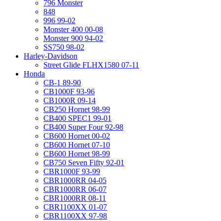
796 Monster
848
996 99-02
Monster 400 00-08
Monster 900 94-02
SS750 98-02
Harley-Davidson
Street Glide FLHX1580 07-11
Honda
CB-1 89-90
CB1000F 93-96
CB1000R 09-14
CB250 Hornet 98-99
CB400 SPEC1 99-01
CB400 Super Four 92-98
CB600 Hornet 00-02
CB600 Hornet 07-10
CB600 Hornet 98-99
CB750 Seven Fifty 92-01
CBR1000F 93-99
CBR1000RR 04-05
CBR1000RR 06-07
CBR1000RR 08-11
CBR1100XX 01-07
CBR1100XX 97-98