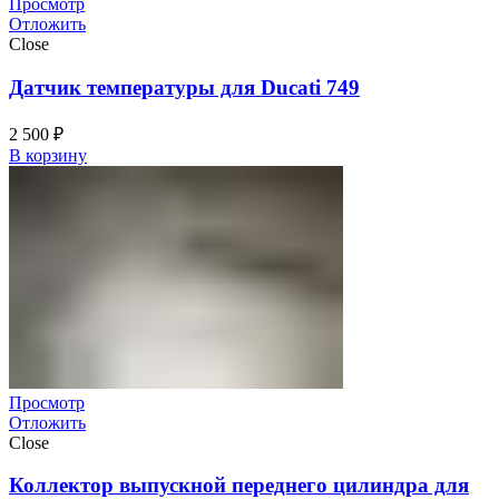
Просмотр
Отложить
Close
Датчик температуры для Ducati 749
2 500
₽
В корзину
Просмотр
Отложить
Close
Коллектор выпускной переднего цилиндра для