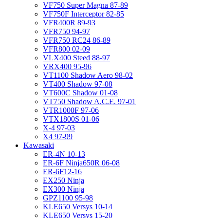
VF750 Super Magna 87-89
VF750F Interceptor 82-85
VFR400R 89-93
VFR750 94-97
VFR750 RC24 86-89
VFR800 02-09
VLX400 Steed 88-97
VRX400 95-96
VT1100 Shadow Aero 98-02
VT400 Shadow 97-08
VT600C Shadow 01-08
VT750 Shadow A.C.E. 97-01
VTR1000F 97-06
VTX1800S 01-06
X-4 97-03
X4 97-99
Kawasaki
ER-4N 10-13
ER-6F Ninja650R 06-08
ER-6F12-16
EX250 Ninja
EX300 Ninja
GPZ1100 95-98
KLE650 Versys 10-14
KLE650 Versys 15-20