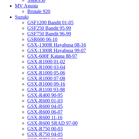
SMR950
MV Agusta
Brutale 920
Suzuki
GSF1200 Bandit 01-05
GSF250 Bandit 95-99
GSF750 Bandit 96-99
GSR600 06-10
GSX-1300R Hayabusa 08-16
GSX-1300R Hayabusa 99-07
GSX-600F Katana 88-97
GSX-R1000 01-02
GSX-R1000 03-04
GSX-R1000 05-06
GSX-R1000 07-08
GSX-R1000 09-16
GSX-R1100 93-98
GSX-R400 90-95
GSX-R600 01-03
GSX-R600 04-05
GSX-R600 06-07
GSX-R600 11-16
GSX-R600 SRAD 97-00
GSX-R750 00-03
GSX-R750 04-05