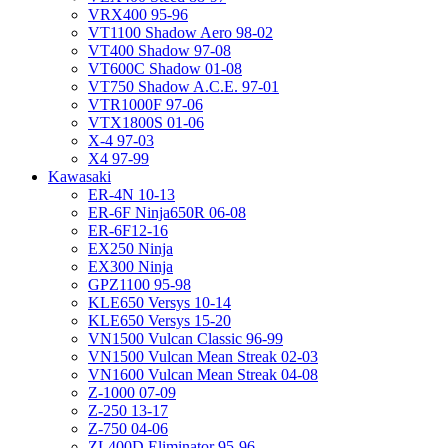
VRX400 95-96
VT1100 Shadow Aero 98-02
VT400 Shadow 97-08
VT600C Shadow 01-08
VT750 Shadow A.C.E. 97-01
VTR1000F 97-06
VTX1800S 01-06
X-4 97-03
X4 97-99
Kawasaki
ER-4N 10-13
ER-6F Ninja650R 06-08
ER-6F12-16
EX250 Ninja
EX300 Ninja
GPZ1100 95-98
KLE650 Versys 10-14
KLE650 Versys 15-20
VN1500 Vulcan Classic 96-99
VN1500 Vulcan Mean Streak 02-03
VN1600 Vulcan Mean Streak 04-08
Z-1000 07-09
Z-250 13-17
Z-750 04-06
ZL400D Eliminator 95-96