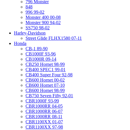
796 Monster
848
996 99-02
Monster 400 00-08
Monster 900 94-02
SS750 98-02
Harley-Davidson
Street Glide FLHX1580 07-11
Honda
CB-1 89-90
CB1000F 93-96
CB1000R 09-14
CB250 Hornet 98-99
CB400 SPEC1 99-01
CB400 Super Four 92-98
CB600 Hornet 00-02
CB600 Hornet 07-10
CB600 Hornet 98-99
CB750 Seven Fifty 92-01
CBR1000F 93-99
CBR1000RR 04-05
CBR1000RR 06-07
CBR1000RR 08-11
CBR1100XX 01-07
CBR1100XX 97-98