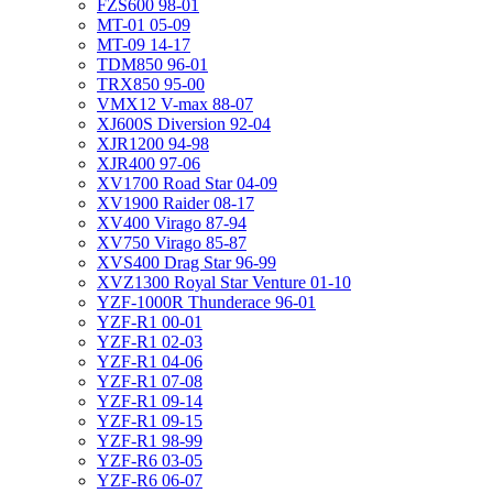
FZS600 98-01
MT-01 05-09
MT-09 14-17
TDM850 96-01
TRX850 95-00
VMX12 V-max 88-07
XJ600S Diversion 92-04
XJR1200 94-98
XJR400 97-06
XV1700 Road Star 04-09
XV1900 Raider 08-17
XV400 Virago 87-94
XV750 Virago 85-87
XVS400 Drag Star 96-99
XVZ1300 Royal Star Venture 01-10
YZF-1000R Thunderace 96-01
YZF-R1 00-01
YZF-R1 02-03
YZF-R1 04-06
YZF-R1 07-08
YZF-R1 09-14
YZF-R1 09-15
YZF-R1 98-99
YZF-R6 03-05
YZF-R6 06-07