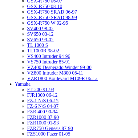
GSX-R750 06-07
GSX-R750 08-10
GSX-R750 SRAD 96-97
GSX-R750 SRAD 98-99
GSX-R750 W 92-95
SV400 98-02
SV650 03-12
SV650 99-02
TL 1000 S
TL1000R 98-02
VS400 Intruder 94-96
VS750 Intruder 85-91
VZ400 Desperado Winder 99-00
VZ800 Intruder M800 05-11
VZR1800 Boulevard M109R 06-12
Yamaha
FJ1200 91-93
FJR1300 06-12
FZ-1 N/S 06-15
FZ-6 N/S 04-07
FZR 400 90-94
FZR1000 87-90
FZR1000 91-93
FZR750 Genesis 87-90
FZS1000 Fazer 01-05