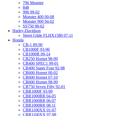
796 Monster
848
996 99-02
Monster 400 00-08
Monster 900 94-02
SS750 98-02
Harley-Davidson
Street Glide FLHX1580 07-11
Honda
CB-1 89-90
CB1000F 93-96
CB1000R 09-14
CB250 Hornet 98-99
CB400 SPEC1 99-01
CB400 Super Four 92-98
CB600 Hornet 00-02
CB600 Hornet 07-10
CB600 Hornet 98-99
CB750 Seven Fifty 92-01
CBR1000F 93-99
CBR1000RR 04-05
CBR1000RR 06-07
CBR1000RR 08-11
CBR1100XX 01-07
CBR1100XX 97-98