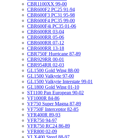
CBR1100XX 99-00
CBR600F2 PC25 91-94
CBR600F3 PC31 95-98
CBR600F4 PC35 99-00
CBR600F4i PC35 01-06
CBR600RR 03-04
CBR600RR 05-06
CBR600RR 07-12
CBR600RR 13-18
CBR750F Hurricane 87-89
CBR929RR 00-01
CBR954RR 02-03
GL1500 Gold Wing 88-00
GL1500 Valkyrie 97-00
GL1500 Valkyrie Interstate 99-01
GL1800 Gold Wing 01-10
ST1100 Pan European 90-02
VF1000R 84-86
VF750 Super Magna 87-89
VF750F Interceptor 82-85
VFR400R 89-93
VFR750 94-97
VFR750 RC24 86-89
VFR800 02-09
VLX400 Steed 88-97