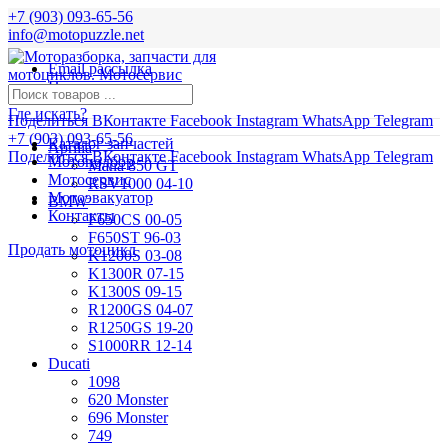
+7 (903) 093-65-56
info@motopuzzle.net
Email рассылка
Новости
Где искать?
Поделиться ВКонтакте
Facebook
Instagram
WhatsApp
Telegram
+7 (903) 093-65-56
Каталог запчастей
Aprilia
Поделиться ВКонтакте
Facebook
Instagram
WhatsApp
Telegram
Мотоподбор
Mana 850 GT
Мотосервис
RSV1000 04-10
Мотоэвакуатор
BMW
Контакты
F650CS 00-05
F650ST 96-03
Продать мотоцикл
K1200S 03-08
K1300R 07-15
K1300S 09-15
R1200GS 04-07
R1250GS 19-20
S1000RR 12-14
Ducati
1098
620 Monster
696 Monster
749