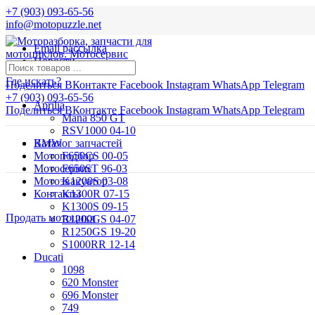
+7 (903) 093-65-56
info@motopuzzle.net
Email рассылка
Новости
Где искать?
Поделиться ВКонтакте
Facebook
Instagram
WhatsApp
Telegram
+7 (903) 093-65-56
Aprilia
Поделиться ВКонтакте
Facebook
Instagram
WhatsApp
Telegram
Mana 850 GT
RSV1000 04-10
BMW
Каталог запчастей
Мотоподбор
F650CS 00-05
Мотосервис
F650ST 96-03
Мотоэвакуатор
K1200S 03-08
Контакты
K1300R 07-15
K1300S 09-15
Продать мотоцикл
R1200GS 04-07
R1250GS 19-20
S1000RR 12-14
Ducati
1098
620 Monster
696 Monster
749