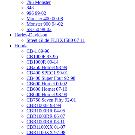
796 Monster
848
996 99-02
Monster 400 00-08
Monster 900 94-02
SS750 98-02
Harley-Davidson
Street Glide FLHX1580 07-11
Honda
CB-1 89-90
CB1000F 93-96
CB1000R 09-14
CB250 Hornet 98-99
CB400 SPEC1 99-01
CB400 Super Four 92-98
CB600 Hornet 00-02
CB600 Hornet 07-10
CB600 Hornet 98-99
CB750 Seven Fifty 92-01
CBR1000F 93-99
CBR1000RR 04-05
CBR1000RR 06-07
CBR1000RR 08-11
CBR1100XX 01-07
CBR1100XX 97-98