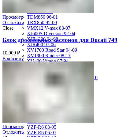
FZS600 98-01
MT-01 05-09
MT-09 14-17
TDM850 96-01
Просмотр
TRX850 95-00
Отложить
VMX12 V-max 88-07
Close
XJ600S Diversion 92-04
XJR1200 94-98
Блок дроссельных заслонок для Ducati 749
XJR400 97-06
XV1700 Road Star 04-09
10 000
₽
XV1900 Raider 08-17
В корзину
XV400 Virago 87-94
XV750 Virago 85-87
XVS400 Drag Star 96-99
XVZ1300 Royal Star Venture 01-10
YZF-1000R Thunderace 96-01
YZF-R1 00-01
YZF-R1 02-03
YZF-R1 04-06
YZF-R1 07-08
YZF-R1 09-14
YZF-R1 09-15
YZF-R1 98-99
Просмотр
YZF-R6 03-05
Отложить
YZF-R6 06-07