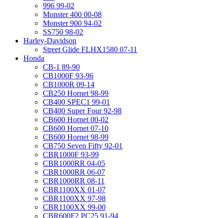
996 99-02
Monster 400 00-08
Monster 900 94-02
SS750 98-02
Harley-Davidson
Street Glide FLHX1580 07-11
Honda
CB-1 89-90
CB1000F 93-96
CB1000R 09-14
CB250 Hornet 98-99
CB400 SPEC1 99-01
CB400 Super Four 92-98
CB600 Hornet 00-02
CB600 Hornet 07-10
CB600 Hornet 98-99
CB750 Seven Fifty 92-01
CBR1000F 93-99
CBR1000RR 04-05
CBR1000RR 06-07
CBR1000RR 08-11
CBR1100XX 01-07
CBR1100XX 97-98
CBR1100XX 99-00
CBR600F2 PC25 91-94