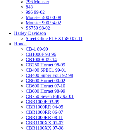
796 Monster
848
996 99-02
Monster 400 00-08
Monster 900 94-02
SS750 98-02
Harley-Davidson
Street Glide FLHX1580 07-11
Honda
CB-1 89-90
CB1000F 93-96
CB1000R 09-14
CB250 Hornet 98-99
CB400 SPEC1 99-01
CB400 Super Four 92-98
CB600 Hornet 00-02
CB600 Hornet 07-10
CB600 Hornet 98-99
CB750 Seven Fifty 92-01
CBR1000F 93-99
CBR1000RR 04-05
CBR1000RR 06-07
CBR1000RR 08-11
CBR1100XX 01-07
CBR1100XX 97-98