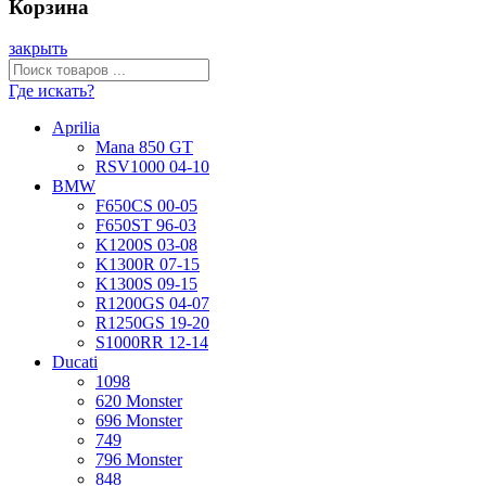
Корзина
закрыть
Где искать?
Aprilia
Mana 850 GT
RSV1000 04-10
BMW
F650CS 00-05
F650ST 96-03
K1200S 03-08
K1300R 07-15
K1300S 09-15
R1200GS 04-07
R1250GS 19-20
S1000RR 12-14
Ducati
1098
620 Monster
696 Monster
749
796 Monster
848