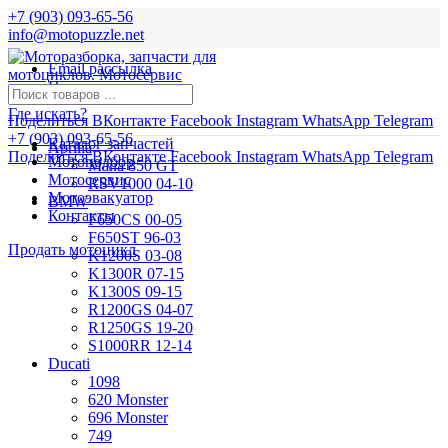
+7 (903) 093-65-56
info@motopuzzle.net
Email рассылка
Новости
Где искать?
Поделиться ВКонтакте
Facebook
Instagram
WhatsApp
Telegram
+7 (903) 093-65-56
Каталог запчастей
Aprilia
Поделиться ВКонтакте
Facebook
Instagram
WhatsApp
Telegram
Мотоподбор
Mana 850 GT
Мотосервис
RSV1000 04-10
Мотоэвакуатор
BMW
Контакты
F650CS 00-05
F650ST 96-03
Продать мотоцикл
K1200S 03-08
K1300R 07-15
K1300S 09-15
R1200GS 04-07
R1250GS 19-20
S1000RR 12-14
Ducati
1098
620 Monster
696 Monster
749