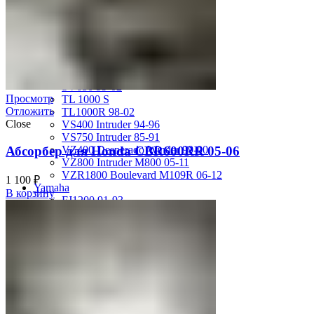
GSX-R750 08-10
GSX-R750 SRAD 96-97
GSX-R750 SRAD 98-99
GSX-R750 W 92-95
SV400 98-02
SV650 03-12
SV650 99-02
Просмотр
TL 1000 S
Отложить
TL1000R 98-02
Close
VS400 Intruder 94-96
VS750 Intruder 85-91
Абсорбер для Honda CBR600RR 05-06
VZ400 Desperado Winder 99-00
VZ800 Intruder M800 05-11
VZR1800 Boulevard M109R 06-12
1 100
₽
Yamaha
В корзину
FJ1200 91-93
FJR1300 06-12
FZ-1 N/S 06-15
FZ-6 N/S 04-07
FZR 400 90-94
FZR1000 87-90
FZR1000 91-93
FZR750 Genesis 87-90
FZS1000 Fazer 01-05
FZS600 98-01