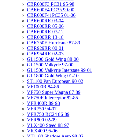
CBR600F3 PC31 95-98
CBR600F4 PC35 99-00
CBR600F4i PC35 01-06
CBR600RR 03-04
CBR600RR 05-06
CBR600RR 07-12
CBR600RR 13-18
CBR750F Hurricane 87-89
CBR929RR 00-01
CBR954RR 02-03
GL1500 Gold Wing 88-00
GL1500 Valkyrie 97-00
GL1500 Valkyrie Interstate 99-01
GL1800 Gold Wing 01-10
ST1100 Pan European 90-02
VF1000R 84-86
VF750 Super Magna 87-89
VF750F Interceptor 82-85
VFR400R 89-93
VFR750 94-97
VFR750 RC24 86-89
VFR800 02-09
VLX400 Steed 88-97
VRX400 95-96
VT1100 Shadow Aero 98-02