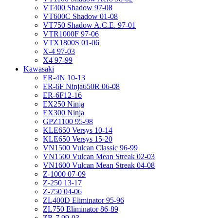
VT400 Shadow 97-08
VT600C Shadow 01-08
VT750 Shadow A.C.E. 97-01
VTR1000F 97-06
VTX1800S 01-06
X-4 97-03
X4 97-99
Kawasaki
ER-4N 10-13
ER-6F Ninja650R 06-08
ER-6F12-16
EX250 Ninja
EX300 Ninja
GPZ1100 95-98
KLE650 Versys 10-14
KLE650 Versys 15-20
VN1500 Vulcan Classic 96-99
VN1500 Vulcan Mean Streak 02-03
VN1600 Vulcan Mean Streak 04-08
Z-1000 07-09
Z-250 13-17
Z-750 04-06
ZL400D Eliminator 95-96
ZL750 Eliminator 86-89
ZR-7 99-03