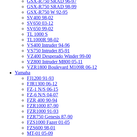
GSX-R750 SRAD 96-97
GSX-R750 SRAD 98-99
GSX-R750 W 92-95
SV400 98-02
SV650 03-12
SV650 99-02
TL 1000 S
TL1000R 98-02
VS400 Intruder 94-96
VS750 Intruder 85-91
VZ400 Desperado Winder 99-00
VZ800 Intruder M800 05-11
VZR1800 Boulevard M109R 06-12
Yamaha
FJ1200 91-93
FJR1300 06-12
FZ-1 N/S 06-15
FZ-6 N/S 04-07
FZR 400 90-94
FZR1000 87-90
FZR1000 91-93
FZR750 Genesis 87-90
FZS1000 Fazer 01-05
FZS600 98-01
MT-01 05-09