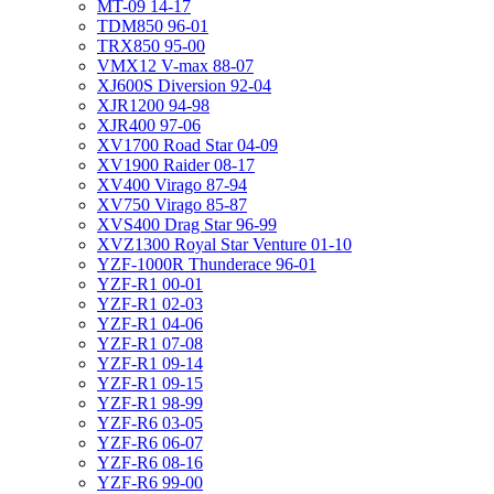
MT-09 14-17
TDM850 96-01
TRX850 95-00
VMX12 V-max 88-07
XJ600S Diversion 92-04
XJR1200 94-98
XJR400 97-06
XV1700 Road Star 04-09
XV1900 Raider 08-17
XV400 Virago 87-94
XV750 Virago 85-87
XVS400 Drag Star 96-99
XVZ1300 Royal Star Venture 01-10
YZF-1000R Thunderace 96-01
YZF-R1 00-01
YZF-R1 02-03
YZF-R1 04-06
YZF-R1 07-08
YZF-R1 09-14
YZF-R1 09-15
YZF-R1 98-99
YZF-R6 03-05
YZF-R6 06-07
YZF-R6 08-16
YZF-R6 99-00