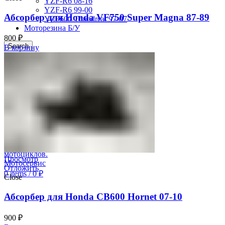
YZF-R6 08-16
YZF-R6 99-00
Абсорбер для Honda VF750 Super Magna 87-89
YZF600 Thundrcat 97-07
Моторезина Б/У
800
₽
Search
В корзину
Авторизация
0
Отложить
0
items
/
0
₽
Меню
Просмотр
Отложить
0
items
/
0
₽
Close
Абсорбер для Honda CB600 Hornet 07-10
900
₽