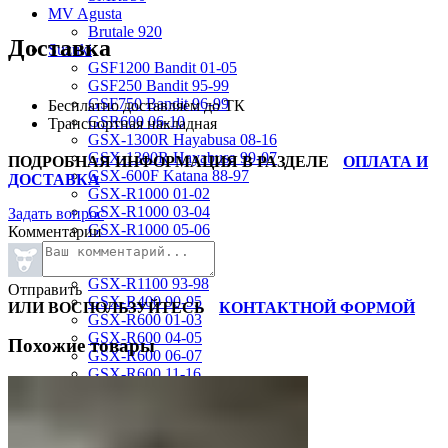
MV Agusta
Brutale 920
Доставка
Suzuki
GSF1200 Bandit 01-05
GSF250 Bandit 95-99
GSF750 Bandit 96-99
Бесплатно доставляем до ТК
GSR600 06-10
Транспортная накладная
GSX-1300R Hayabusa 08-16
GSX-1300R Hayabusa 99-07
ПОДРОБНАЯ ИНФОРМАЦИЯ В РАЗДЕЛЕ
ОПЛАТА И
GSX-600F Katana 88-97
ДОСТАВКА
GSX-R1000 01-02
GSX-R1000 03-04
Задать вопрос
GSX-R1000 05-06
Комментарии
GSX-R1000 07-08
GSX-R1000 09-16
GSX-R1100 93-98
Отправить
GSX-R400 90-95
ИЛИ ВОСПОЛЬЗУЙТЕСЬ
КОНТАКТНОЙ ФОРМОЙ
GSX-R600 01-03
GSX-R600 04-05
Похожие товары
GSX-R600 06-07
GSX-R600 11-16
GSX-R600 SRAD 97-00
GSX-R750 00-03
GSX-R750 04-05
GSX-R750 06-07