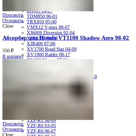
MT-01 05-09
MT-09 14-17
Просмотр
TDM850 96-01
Отложить
TRX850 95-00
Close
VMX12 V-max 88-07
XJ600S Diversion 92-04
Абсорбер для Honda VT1100 Shadow Aero 98-02
XJR1200 94-98
XJR400 97-06
XV1700 Road Star 04-09
550
₽
XV1900 Raider 08-17
В корзину
XV400 Virago 87-94
XV750 Virago 85-87
XVS400 Drag Star 96-99
XVZ1300 Royal Star Venture 01-10
YZF-1000R Thunderace 96-01
YZF-R1 00-01
YZF-R1 02-03
YZF-R1 04-06
YZF-R1 07-08
YZF-R1 09-14
YZF-R1 09-15
YZF-R1 98-99
Просмотр
YZF-R6 03-05
Отложить
YZF-R6 06-07
Close