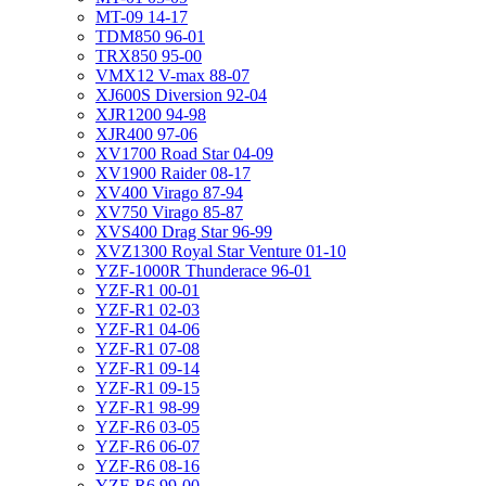
MT-09 14-17
TDM850 96-01
TRX850 95-00
VMX12 V-max 88-07
XJ600S Diversion 92-04
XJR1200 94-98
XJR400 97-06
XV1700 Road Star 04-09
XV1900 Raider 08-17
XV400 Virago 87-94
XV750 Virago 85-87
XVS400 Drag Star 96-99
XVZ1300 Royal Star Venture 01-10
YZF-1000R Thunderace 96-01
YZF-R1 00-01
YZF-R1 02-03
YZF-R1 04-06
YZF-R1 07-08
YZF-R1 09-14
YZF-R1 09-15
YZF-R1 98-99
YZF-R6 03-05
YZF-R6 06-07
YZF-R6 08-16
YZF-R6 99-00