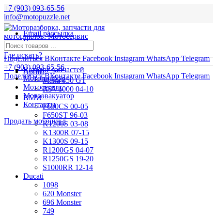
+7 (903) 093-65-56
info@motopuzzle.net
Email рассылка
Новости
Где искать?
Поделиться ВКонтакте
Facebook
Instagram
WhatsApp
Telegram
+7 (903) 093-65-56
Каталог запчастей
Aprilia
Поделиться ВКонтакте
Facebook
Instagram
WhatsApp
Telegram
Мотоподбор
Mana 850 GT
Мотосервис
RSV1000 04-10
Мотоэвакуатор
BMW
Контакты
F650CS 00-05
F650ST 96-03
Продать мотоцикл
K1200S 03-08
K1300R 07-15
K1300S 09-15
R1200GS 04-07
R1250GS 19-20
S1000RR 12-14
Ducati
1098
620 Monster
696 Monster
749