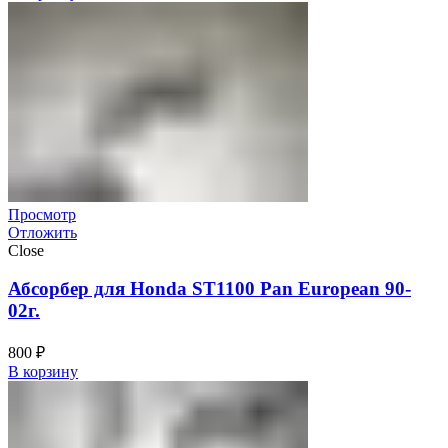
Просмотр
Отложить
Close
Абсорбер для Honda ST1100 Pan European 90-
02г.
800
₽
В корзину