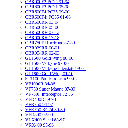
CBR600F2 PC25 91-94
CBR600F3 PC31 95-98
CBR600F4 PC35 99-00
CBR600F4i PC35 01-06
CBR600RR 03-04
CBR600RR 05-06
CBR600RR 07-12
CBR600RR 13-18
CBR750F Hurricane 87-89
CBR929RR 00-01
CBR954RR 02-03
GL1500 Gold Wing 88-00
GL1500 Valkyrie 97-00
GL1500 Valkyrie Interstate 99-01
GL1800 Gold Wing 01-10
ST1100 Pan European 90-02
VF1000R 84-86
VF750 Super Magna 87-89
VF750F Interceptor 82-85
VFR400R 89-93
VFR750 94-97
VFR750 RC24 86-89
VFR800 02-09
VLX400 Steed 88-97
VRX400 95-96