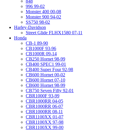
848
996 99-02
Monster 400 00-08
Monster 900 94-02
SS750 98-02
Harley-Davidson
Street Glide FLHX1580 07-11
Honda
CB-1 89-90
CB1000F 93-96
CB1000R 09-14
CB250 Hornet 98-99
CB400 SPEC1 99-01
CB400 Super Four 92-98
CB600 Hornet 00-02
CB600 Hornet 07-10
CB600 Hornet 98-99
CB750 Seven Fifty 92-01
CBR1000F 93-99
CBR1000RR 04-05
CBR1000RR 06-07
CBR1000RR 08-11
CBR1100XX 01-07
CBR1100XX 97-98
CBR1100XX 99-00