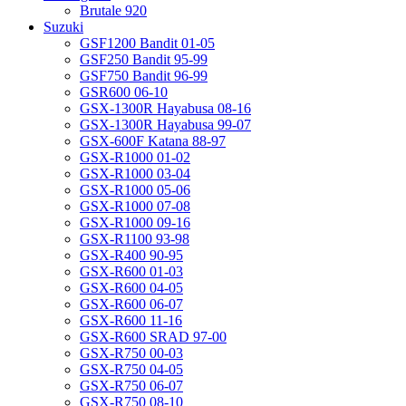
Brutale 920
Suzuki
GSF1200 Bandit 01-05
GSF250 Bandit 95-99
GSF750 Bandit 96-99
GSR600 06-10
GSX-1300R Hayabusa 08-16
GSX-1300R Hayabusa 99-07
GSX-600F Katana 88-97
GSX-R1000 01-02
GSX-R1000 03-04
GSX-R1000 05-06
GSX-R1000 07-08
GSX-R1000 09-16
GSX-R1100 93-98
GSX-R400 90-95
GSX-R600 01-03
GSX-R600 04-05
GSX-R600 06-07
GSX-R600 11-16
GSX-R600 SRAD 97-00
GSX-R750 00-03
GSX-R750 04-05
GSX-R750 06-07
GSX-R750 08-10