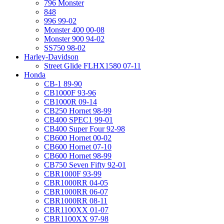
796 Monster
848
996 99-02
Monster 400 00-08
Monster 900 94-02
SS750 98-02
Harley-Davidson
Street Glide FLHX1580 07-11
Honda
CB-1 89-90
CB1000F 93-96
CB1000R 09-14
CB250 Hornet 98-99
CB400 SPEC1 99-01
CB400 Super Four 92-98
CB600 Hornet 00-02
CB600 Hornet 07-10
CB600 Hornet 98-99
CB750 Seven Fifty 92-01
CBR1000F 93-99
CBR1000RR 04-05
CBR1000RR 06-07
CBR1000RR 08-11
CBR1100XX 01-07
CBR1100XX 97-98