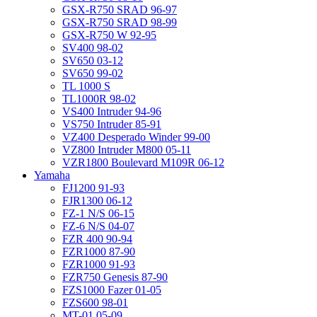
GSX-R750 SRAD 96-97
GSX-R750 SRAD 98-99
GSX-R750 W 92-95
SV400 98-02
SV650 03-12
SV650 99-02
TL 1000 S
TL1000R 98-02
VS400 Intruder 94-96
VS750 Intruder 85-91
VZ400 Desperado Winder 99-00
VZ800 Intruder M800 05-11
VZR1800 Boulevard M109R 06-12
Yamaha
FJ1200 91-93
FJR1300 06-12
FZ-1 N/S 06-15
FZ-6 N/S 04-07
FZR 400 90-94
FZR1000 87-90
FZR1000 91-93
FZR750 Genesis 87-90
FZS1000 Fazer 01-05
FZS600 98-01
MT-01 05-09