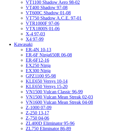
VT1100 Shadow Aero 98-02
VT400 Shadow 97-08
VT600C Shadow 01-08
VT750 Shadow A.C.E. 97-01
VTR1000F 97-06
VTX1800S 01-06
X-4 97-03
X4 97-99
Kawasaki
ER-4N 10-13
ER-6F Ninja650R 06-08
ER-6F12-16
EX250 Ninja
EX300 Ninja
GPZ1100 95-98
KLE650 Versys 10-14
KLE650 Versys 15-20
VN1500 Vulcan Classic 96-99
VN1500 Vulcan Mean Streak 02-03
VN1600 Vulcan Mean Streak 04-08
Z-1000 07-09
Z-250 13-17
Z-750 04-06
ZL400D Eliminator 95-96
ZL750 Eliminator 86-89