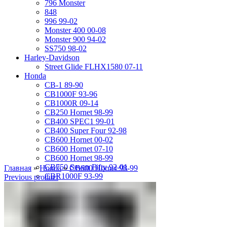
796 Monster
848
996 99-02
Monster 400 00-08
Monster 900 94-02
SS750 98-02
Harley-Davidson
Street Glide FLHX1580 07-11
Honda
CB-1 89-90
CB1000F 93-96
CB1000R 09-14
CB250 Hornet 98-99
CB400 SPEC1 99-01
CB400 Super Four 92-98
CB600 Hornet 00-02
CB600 Hornet 07-10
CB600 Hornet 98-99
CB750 Seven Fifty 92-01
Главная
»
Honda
»
CB600 Hornet 98-99
CBR1000F 93-99
Previous product
CBR1000RR 04-05
CBR1000RR 06-07
CBR1000RR 08-11
CBR1100XX 01-07
CBR1100XX 97-98