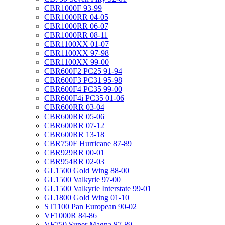
CBR1000F 93-99
CBR1000RR 04-05
CBR1000RR 06-07
CBR1000RR 08-11
CBR1100XX 01-07
CBR1100XX 97-98
CBR1100XX 99-00
CBR600F2 PC25 91-94
CBR600F3 PC31 95-98
CBR600F4 PC35 99-00
CBR600F4i PC35 01-06
CBR600RR 03-04
CBR600RR 05-06
CBR600RR 07-12
CBR600RR 13-18
CBR750F Hurricane 87-89
CBR929RR 00-01
CBR954RR 02-03
GL1500 Gold Wing 88-00
GL1500 Valkyrie 97-00
GL1500 Valkyrie Interstate 99-01
GL1800 Gold Wing 01-10
ST1100 Pan European 90-02
VF1000R 84-86
VF750 Super Magna 87-89