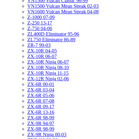
VN1500 Vulcan Classic 96-99
VN1500 Vulcan Mean Streak 02-03
VN1600 Vulcan Mean Streak 04-08
Z-1000 07-09
Z-250 13-17
Z-750 04-06
ZL400D Eliminator 95-96
ZL750 Eliminator 86-89
ZR-7 99-03
ZX-10R 04-05
ZX-10R 06-07
ZX-10R Ninja 06-07
ZX-10R Ninja 08-10
ZX-10R Ninja 11-15
ZX-12R Ninja 02-06
ZX-6R 00-01
ZX-6R 03-04
ZX-6R 05-06
ZX-6R 07-08
ZX-6R 09-17
ZX-6R 13-16
ZX-6R 98-99
ZX-9R 94-97
ZX-9R 98-99
ZX-9R Ninja 00-03