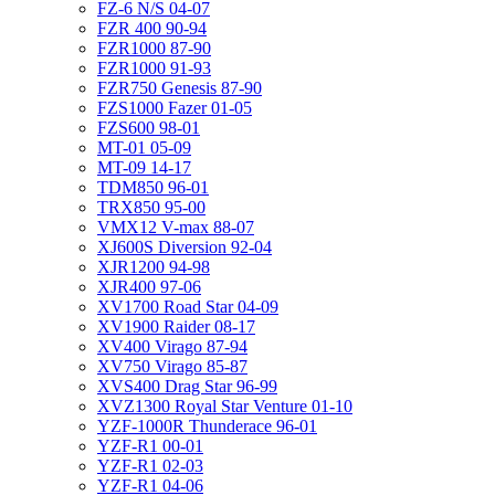
FZ-6 N/S 04-07
FZR 400 90-94
FZR1000 87-90
FZR1000 91-93
FZR750 Genesis 87-90
FZS1000 Fazer 01-05
FZS600 98-01
MT-01 05-09
MT-09 14-17
TDM850 96-01
TRX850 95-00
VMX12 V-max 88-07
XJ600S Diversion 92-04
XJR1200 94-98
XJR400 97-06
XV1700 Road Star 04-09
XV1900 Raider 08-17
XV400 Virago 87-94
XV750 Virago 85-87
XVS400 Drag Star 96-99
XVZ1300 Royal Star Venture 01-10
YZF-1000R Thunderace 96-01
YZF-R1 00-01
YZF-R1 02-03
YZF-R1 04-06