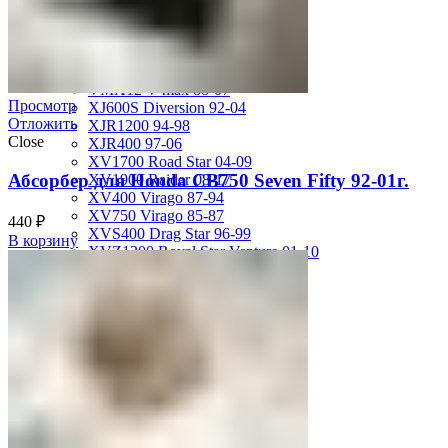
MT-01 05-09
MT-09 14-17
TDM850 96-01
TRX850 95-00
VMX12 V-max 88-07
Просмотр
XJ600S Diversion 92-04
Отложить
XJR1200 94-98
Close
XJR400 97-06
XV1700 Road Star 04-09
Абсорбер для Honda CB750 Seven Fifty 92-01г.
XV1900 Raider 08-17
XV400 Virago 87-94
XV750 Virago 85-87
440
₽
XVS400 Drag Star 96-99
В корзину
XVZ1300 Royal Star Venture 01-10
YZF-1000R Thunderace 96-01
YZF-R1 00-01
YZF-R1 02-03
YZF-R1 04-06
YZF-R1 07-08
YZF-R1 09-14
YZF-R1 09-15
YZF-R1 98-99
YZF-R6 03-05
YZF-R6 06-07