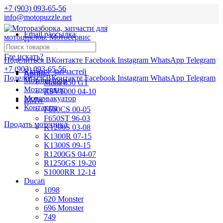
+7 (903) 093-65-56
info@motopuzzle.net
Email рассылка
Новости
Где искать?
Поделиться ВКонтакте
Facebook
Instagram
WhatsApp
Telegram
+7 (903) 093-65-56
Каталог запчастей
Aprilia
Поделиться ВКонтакте
Facebook
Instagram
WhatsApp
Telegram
Мотоподбор
Mana 850 GT
Мотосервис
RSV1000 04-10
Мотоэвакуатор
BMW
Контакты
F650CS 00-05
F650ST 96-03
Продать мотоцикл
K1200S 03-08
K1300R 07-15
K1300S 09-15
R1200GS 04-07
R1250GS 19-20
S1000RR 12-14
Ducati
1098
620 Monster
696 Monster
749