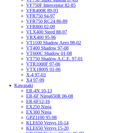
VF750F Interceptor 82-85
VFR400R 89-93
VFR750 94-97
VFR750 RC24 86-89
VFR800 02-09
VLX400 Steed 88-97
VRX400 95-96
VT1100 Shadow Aero 98-02
VT400 Shadow 97-08
VT600C Shadow 01-08
VT750 Shadow A.C.E. 97-01
VTR1000F 97-06
VTX1800S 01-06
X-4 97-03
X4 97-99
Kawasaki
ER-4N 10-13
ER-6F Ninja650R 06-08
ER-6F12-16
EX250 Ninja
EX300 Ninja
GPZ1100 95-98
KLE650 Versys 10-14
KLE650 Versys 15-20