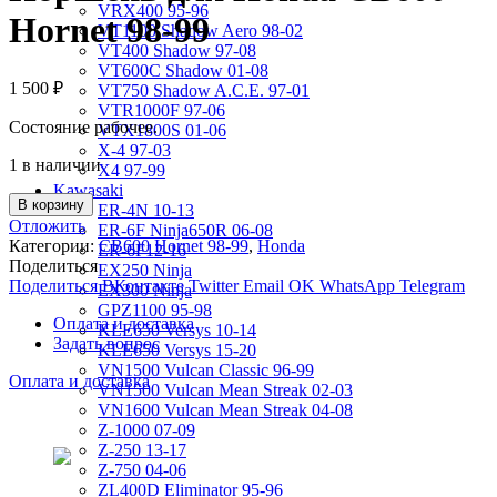
VRX400 95-96
Hornet 98-99
VT1100 Shadow Aero 98-02
VT400 Shadow 97-08
VT600C Shadow 01-08
1 500
₽
VT750 Shadow A.C.E. 97-01
VTR1000F 97-06
Состояние рабочее.
VTX1800S 01-06
X-4 97-03
1 в наличии
X4 97-99
Kawasaki
В корзину
ER-4N 10-13
Отложить
ER-6F Ninja650R 06-08
Категории:
CB600 Hornet 98-99
,
Honda
ER-6F12-16
Поделиться
EX250 Ninja
Поделиться ВКонтакте
Twitter
Email
OK
WhatsApp
Telegram
EX300 Ninja
GPZ1100 95-98
Оплата и доставка
KLE650 Versys 10-14
Задать вопрос
KLE650 Versys 15-20
VN1500 Vulcan Classic 96-99
Оплата и доставка
VN1500 Vulcan Mean Streak 02-03
VN1600 Vulcan Mean Streak 04-08
Z-1000 07-09
Z-250 13-17
Z-750 04-06
ZL400D Eliminator 95-96