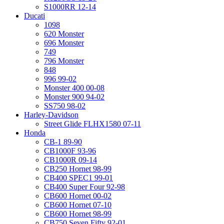
S1000RR 12-14
Ducati
1098
620 Monster
696 Monster
749
796 Monster
848
996 99-02
Monster 400 00-08
Monster 900 94-02
SS750 98-02
Harley-Davidson
Street Glide FLHX1580 07-11
Honda
CB-1 89-90
CB1000F 93-96
CB1000R 09-14
CB250 Hornet 98-99
CB400 SPEC1 99-01
CB400 Super Four 92-98
CB600 Hornet 00-02
CB600 Hornet 07-10
CB600 Hornet 98-99
CB750 Seven Fifty 92-01