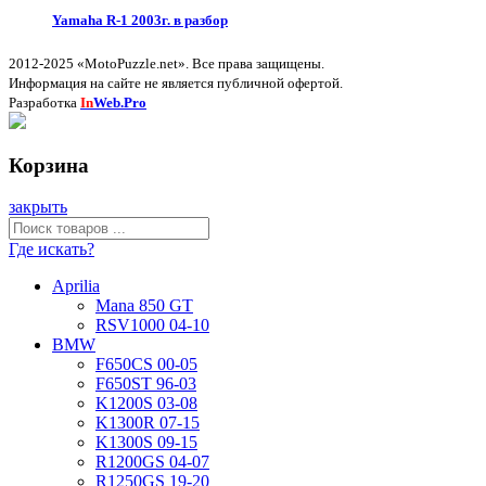
Yamaha R-1 2003г. в разбор
2012-2025 «MotoPuzzle.net». Все права защищены.
Информация на сайте не является публичной офертой.
Разработка
In
Web.Pro
Корзина
закрыть
Где искать?
Aprilia
Mana 850 GT
RSV1000 04-10
BMW
F650CS 00-05
F650ST 96-03
K1200S 03-08
K1300R 07-15
K1300S 09-15
R1200GS 04-07
R1250GS 19-20