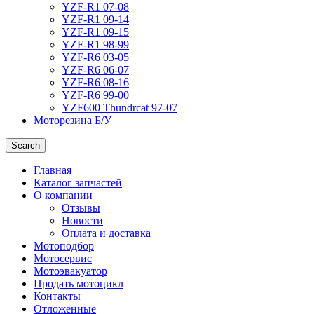
YZF-R1 07-08
YZF-R1 09-14
YZF-R1 09-15
YZF-R1 98-99
YZF-R6 03-05
YZF-R6 06-07
YZF-R6 08-16
YZF-R6 99-00
YZF600 Thundrcat 97-07
Моторезина Б/У
Search
Главная
Каталог запчастей
О компании
Отзывы
Новости
Оплата и доставка
Мотоподбор
Мотосервис
Мотоэвакуатор
Продать мотоцикл
Контакты
Отложенные