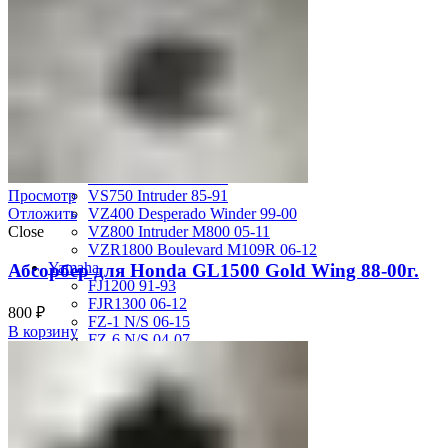
GSX-R750 08-10
GSX-R750 SRAD 96-97
GSX-R750 SRAD 98-99
GSX-R750 W 92-95
SV400 98-02
SV650 03-12
SV650 99-02
TL 1000 S
TL1000R 98-02
VS400 Intruder 94-96
VS750 Intruder 85-91
Просмотр
VZ400 Desperado Winder 99-00
Отложить
VZ800 Intruder M800 05-11
Close
VZR1800 Boulevard M109R 06-12
Yamaha
Абсорбер для Honda GL1500 Gold Wing 88-00г.
FJ1200 91-93
FJR1300 06-12
800
₽
FZ-1 N/S 06-15
В корзину
FZ-6 N/S 04-07
FZR 400 90-94
FZR1000 87-90
FZR1000 91-93
FZR750 Genesis 87-90
FZS1000 Fazer 01-05
FZS600 98-01