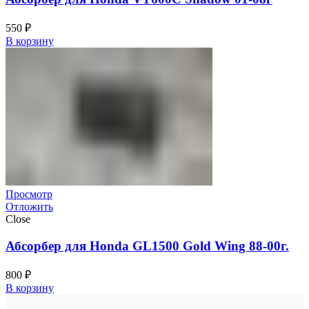
550
₽
В корзину
Просмотр
Отложить
Close
Абсорбер для Honda GL1500 Gold Wing 88-00г.
800
₽
В корзину