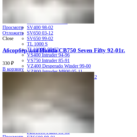
GSX-R750 08-10
GSX-R750 SRAD 96-97
GSX-R750 SRAD 98-99
GSX-R750 W 92-95
SV400 98-02
Просмотр
SV650 03-12
Отложить
SV650 99-02
Close
TL 1000 S
TL1000R 98-02
Абсорбер для Honda CB750 Seven Fifty 92-01г.
VS400 Intruder 94-96
VS750 Intruder 85-91
330
₽
VZ400 Desperado Winder 99-00
В корзину
VZ800 Intruder M800 05-11
VZR1800 Boulevard M109R 06-12
Yamaha
FJ1200 91-93
FJR1300 06-12
FZ-1 N/S 06-15
FZ-6 N/S 04-07
FZR 400 90-94
FZR1000 87-90
FZR1000 91-93
FZR750 Genesis 87-90
FZS1000 Fazer 01-05
Просмотр