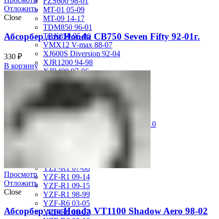
FZS600 98-01
Отложить
MT-01 05-09
Close
MT-09 14-17
TDM850 96-01
Абсорбер для Honda CB750 Seven Fifty 92-01г.
TRX850 95-00
VMX12 V-max 88-07
XJ600S Diversion 92-04
330
₽
XJR1200 94-98
В корзину
XJR400 97-06
XV1700 Road Star 04-09
XV1900 Raider 08-17
XV400 Virago 87-94
XV750 Virago 85-87
XVS400 Drag Star 96-99
XVZ1300 Royal Star Venture 01-10
YZF-1000R Thunderace 96-01
YZF-R1 00-01
YZF-R1 02-03
YZF-R1 04-06
YZF-R1 07-08
Просмотр
YZF-R1 09-14
Отложить
YZF-R1 09-15
Close
YZF-R1 98-99
YZF-R6 03-05
Абсорбер для Honda VT1100 Shadow Aero 98-02
YZF-R6 06-07