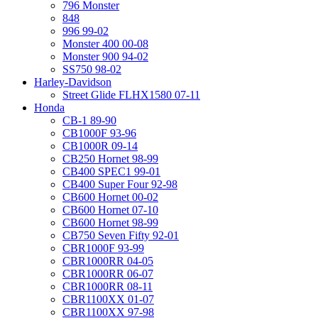
796 Monster
848
996 99-02
Monster 400 00-08
Monster 900 94-02
SS750 98-02
Harley-Davidson
Street Glide FLHX1580 07-11
Honda
CB-1 89-90
CB1000F 93-96
CB1000R 09-14
CB250 Hornet 98-99
CB400 SPEC1 99-01
CB400 Super Four 92-98
CB600 Hornet 00-02
CB600 Hornet 07-10
CB600 Hornet 98-99
CB750 Seven Fifty 92-01
CBR1000F 93-99
CBR1000RR 04-05
CBR1000RR 06-07
CBR1000RR 08-11
CBR1100XX 01-07
CBR1100XX 97-98