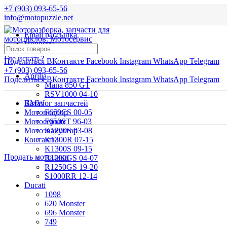
+7 (903) 093-65-56
info@motopuzzle.net
Email рассылка
Новости
Где искать?
Поделиться ВКонтакте
Facebook
Instagram
WhatsApp
Telegram
+7 (903) 093-65-56
Aprilia
Поделиться ВКонтакте
Facebook
Instagram
WhatsApp
Telegram
Mana 850 GT
RSV1000 04-10
BMW
Каталог запчастей
Мотоподбор
F650CS 00-05
Мотосервис
F650ST 96-03
Мотоэвакуатор
K1200S 03-08
Контакты
K1300R 07-15
K1300S 09-15
Продать мотоцикл
R1200GS 04-07
R1250GS 19-20
S1000RR 12-14
Ducati
1098
620 Monster
696 Monster
749