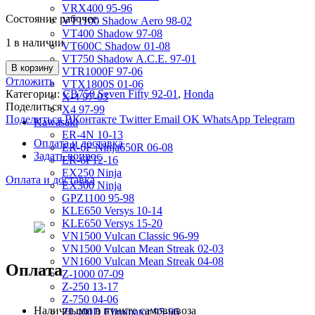
VRX400 95-96
Состояние рабочее.
VT1100 Shadow Aero 98-02
VT400 Shadow 97-08
1 в наличии
VT600C Shadow 01-08
VT750 Shadow A.C.E. 97-01
В корзину
VTR1000F 97-06
Отложить
VTX1800S 01-06
Категории:
CB750 Seven Fifty 92-01
,
Honda
X-4 97-03
Поделиться
X4 97-99
Поделиться ВКонтакте
Twitter
Email
OK
WhatsApp
Telegram
Kawasaki
ER-4N 10-13
Оплата и доставка
ER-6F Ninja650R 06-08
Задать вопрос
ER-6F12-16
EX250 Ninja
Оплата и доставка
EX300 Ninja
GPZ1100 95-98
KLE650 Versys 10-14
KLE650 Versys 15-20
VN1500 Vulcan Classic 96-99
VN1500 Vulcan Mean Streak 02-03
VN1600 Vulcan Mean Streak 04-08
Оплата
Z-1000 07-09
Z-250 13-17
Z-750 04-06
Наличными в пункте самовывоза
ZL400D Eliminator 95-96