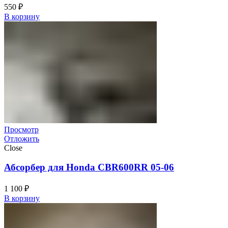
550
₽
В корзину
Просмотр
Отложить
Close
Абсорбер для Honda CBR600RR 05-06
1 100
₽
В корзину