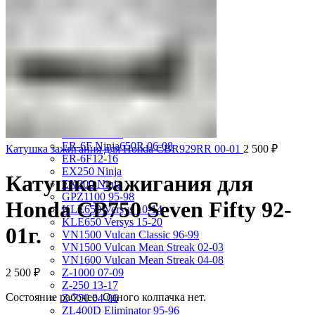
VRX400 95-96
VT1100 Shadow Aero 98-02
VT400 Shadow 97-08
VT600C Shadow 01-08
VT750 Shadow A.C.E. 97-01
VTR1000F 97-06
VTX1800S 01-06
X-4 97-03
X4 97-99
Kawasaki
ER-4N 10-13
ER-6F Ninja650R 06-08
Катушка зажигания для Honda CBR929RR 00-01
2 500
₽
ER-6F12-16
EX250 Ninja
Катушка зажигания для
EX300 Ninja
GPZ1100 95-98
Honda CB750 Seven Fifty 92-
KLE650 Versys 10-14
KLE650 Versys 15-20
01г.
VN1500 Vulcan Classic 96-99
VN1500 Vulcan Mean Streak 02-03
VN1600 Vulcan Mean Streak 04-08
2 500
₽
Z-1000 07-09
Z-250 13-17
Состояние рабочее. Одного колпачка нет.
Z-750 04-06
ZL400D Eliminator 95-96