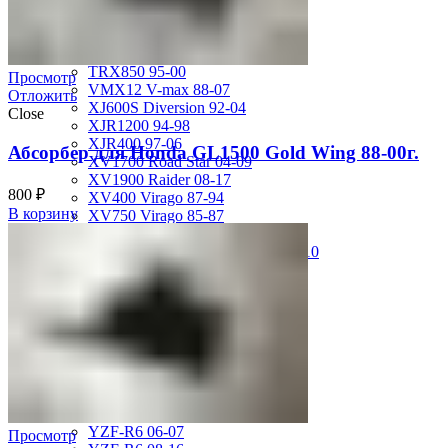
MT-01 05-09
MT-09 14-17
TDM850 96-01
TRX850 95-00
Просмотр
VMX12 V-max 88-07
Отложить
XJ600S Diversion 92-04
Close
XJR1200 94-98
XJR400 97-06
Абсорбер для Honda GL1500 Gold Wing 88-00г.
XV1700 Road Star 04-09
XV1900 Raider 08-17
800
₽
XV400 Virago 87-94
В корзину
XV750 Virago 85-87
XVS400 Drag Star 96-99
XVZ1300 Royal Star Venture 01-10
YZF-1000R Thunderace 96-01
YZF-R1 00-01
YZF-R1 02-03
YZF-R1 04-06
YZF-R1 07-08
YZF-R1 09-14
YZF-R1 09-15
YZF-R1 98-99
YZF-R6 03-05
YZF-R6 06-07
Просмотр