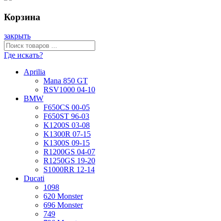
Корзина
закрыть
Где искать?
Aprilia
Mana 850 GT
RSV1000 04-10
BMW
F650CS 00-05
F650ST 96-03
K1200S 03-08
K1300R 07-15
K1300S 09-15
R1200GS 04-07
R1250GS 19-20
S1000RR 12-14
Ducati
1098
620 Monster
696 Monster
749