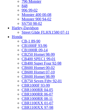
796 Monster
848
996 99-02
Monster 400 00-08
Monster 900 94-02
SS750 98-02
Harley-Davidson
Street Glide FLHX1580 07-11
Honda
CB-1 89-90
CB1000F 93-96
CB1000R 09-14
CB250 Hornet 98-99
CB400 SPEC1 99-01
CB400 Super Four 92-98
CB600 Hornet 00-02
CB600 Hornet 07-10
CB600 Hornet 98-99
CB750 Seven Fifty 92-01
CBR1000F 93-99
CBR1000RR 04-05
CBR1000RR 06-07
CBR1000RR 08-11
CBR1100XX 01-07
CBR1100XX 97-98