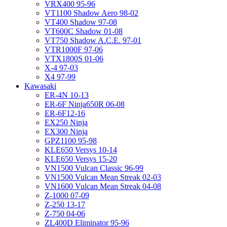
VRX400 95-96
VT1100 Shadow Aero 98-02
VT400 Shadow 97-08
VT600C Shadow 01-08
VT750 Shadow A.C.E. 97-01
VTR1000F 97-06
VTX1800S 01-06
X-4 97-03
X4 97-99
Kawasaki
ER-4N 10-13
ER-6F Ninja650R 06-08
ER-6F12-16
EX250 Ninja
EX300 Ninja
GPZ1100 95-98
KLE650 Versys 10-14
KLE650 Versys 15-20
VN1500 Vulcan Classic 96-99
VN1500 Vulcan Mean Streak 02-03
VN1600 Vulcan Mean Streak 04-08
Z-1000 07-09
Z-250 13-17
Z-750 04-06
ZL400D Eliminator 95-96