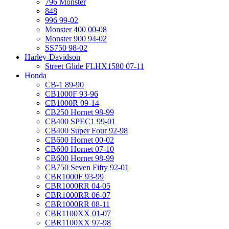
796 Monster
848
996 99-02
Monster 400 00-08
Monster 900 94-02
SS750 98-02
Harley-Davidson
Street Glide FLHX1580 07-11
Honda
CB-1 89-90
CB1000F 93-96
CB1000R 09-14
CB250 Hornet 98-99
CB400 SPEC1 99-01
CB400 Super Four 92-98
CB600 Hornet 00-02
CB600 Hornet 07-10
CB600 Hornet 98-99
CB750 Seven Fifty 92-01
CBR1000F 93-99
CBR1000RR 04-05
CBR1000RR 06-07
CBR1000RR 08-11
CBR1100XX 01-07
CBR1100XX 97-98