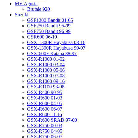
MV Agusta
Brutale 920
Suzuki
GSF1200 Bandit 01-05
GSF250 Bandit 95-99
GSF750 Bandit 96-99
GSR600 06-10
GSX-1300R Hayabusa 08-16
GSX-1300R Hayabusa 99-07
GSX-600F Katana 88-97
GSX-R1000 01-02
GSX-R1000 03-04
GSX-R1000 05-06
GSX-R1000 07-08
GSX-R1000 09-16
GSX-R1100 93-98
GSX-R400 90-95
GSX-R600 01-03
GSX-R600 04-05
GSX-R600 06-07
GSX-R600 11-16
GSX-R600 SRAD 97-00
GSX-R750 00-03
GSX-R750 04-05
GSX-R750 06-07