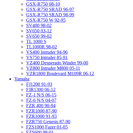
GSX-R750 08-10
GSX-R750 SRAD 96-97
GSX-R750 SRAD 98-99
GSX-R750 W 92-95
SV400 98-02
SV650 03-12
SV650 99-02
TL 1000 S
TL1000R 98-02
VS400 Intruder 94-96
VS750 Intruder 85-91
VZ400 Desperado Winder 99-00
VZ800 Intruder M800 05-11
VZR1800 Boulevard M109R 06-12
Yamaha
FJ1200 91-93
FJR1300 06-12
FZ-1 N/S 06-15
FZ-6 N/S 04-07
FZR 400 90-94
FZR1000 87-90
FZR1000 91-93
FZR750 Genesis 87-90
FZS1000 Fazer 01-05
FZS600 98-01