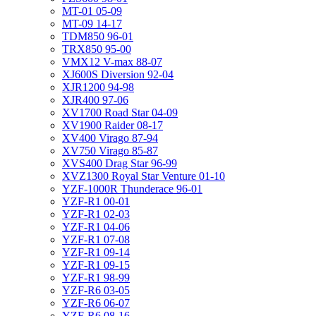
MT-01 05-09
MT-09 14-17
TDM850 96-01
TRX850 95-00
VMX12 V-max 88-07
XJ600S Diversion 92-04
XJR1200 94-98
XJR400 97-06
XV1700 Road Star 04-09
XV1900 Raider 08-17
XV400 Virago 87-94
XV750 Virago 85-87
XVS400 Drag Star 96-99
XVZ1300 Royal Star Venture 01-10
YZF-1000R Thunderace 96-01
YZF-R1 00-01
YZF-R1 02-03
YZF-R1 04-06
YZF-R1 07-08
YZF-R1 09-14
YZF-R1 09-15
YZF-R1 98-99
YZF-R6 03-05
YZF-R6 06-07
YZF-R6 08-16