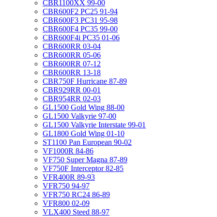
CBR1100XX 99-00
CBR600F2 PC25 91-94
CBR600F3 PC31 95-98
CBR600F4 PC35 99-00
CBR600F4i PC35 01-06
CBR600RR 03-04
CBR600RR 05-06
CBR600RR 07-12
CBR600RR 13-18
CBR750F Hurricane 87-89
CBR929RR 00-01
CBR954RR 02-03
GL1500 Gold Wing 88-00
GL1500 Valkyrie 97-00
GL1500 Valkyrie Interstate 99-01
GL1800 Gold Wing 01-10
ST1100 Pan European 90-02
VF1000R 84-86
VF750 Super Magna 87-89
VF750F Interceptor 82-85
VFR400R 89-93
VFR750 94-97
VFR750 RC24 86-89
VFR800 02-09
VLX400 Steed 88-97