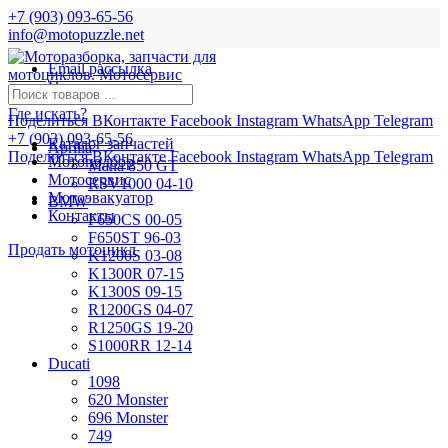
+7 (903) 093-65-56
info@motopuzzle.net
Email рассылка
Новости
Где искать?
Поделиться ВКонтакте
Facebook
Instagram
WhatsApp
Telegram
+7 (903) 093-65-56
Каталог запчастей
Aprilia
Поделиться ВКонтакте
Facebook
Instagram
WhatsApp
Telegram
Мотоподбор
Mana 850 GT
Мотосервис
RSV1000 04-10
Мотоэвакуатор
BMW
Контакты
F650CS 00-05
F650ST 96-03
Продать мотоцикл
K1200S 03-08
K1300R 07-15
K1300S 09-15
R1200GS 04-07
R1250GS 19-20
S1000RR 12-14
Ducati
1098
620 Monster
696 Monster
749