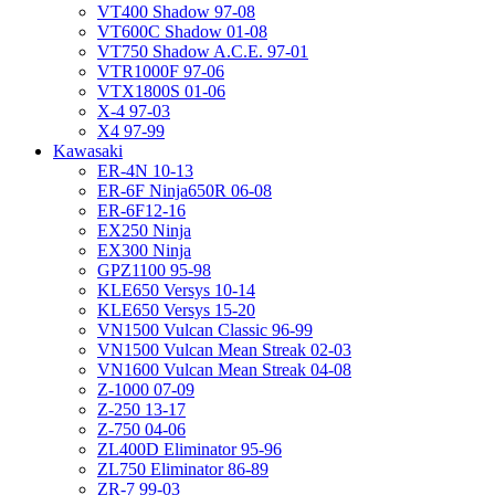
VT400 Shadow 97-08
VT600C Shadow 01-08
VT750 Shadow A.C.E. 97-01
VTR1000F 97-06
VTX1800S 01-06
X-4 97-03
X4 97-99
Kawasaki
ER-4N 10-13
ER-6F Ninja650R 06-08
ER-6F12-16
EX250 Ninja
EX300 Ninja
GPZ1100 95-98
KLE650 Versys 10-14
KLE650 Versys 15-20
VN1500 Vulcan Classic 96-99
VN1500 Vulcan Mean Streak 02-03
VN1600 Vulcan Mean Streak 04-08
Z-1000 07-09
Z-250 13-17
Z-750 04-06
ZL400D Eliminator 95-96
ZL750 Eliminator 86-89
ZR-7 99-03