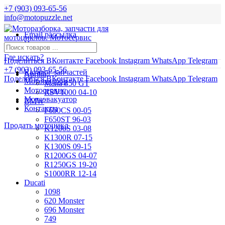
+7 (903) 093-65-56
info@motopuzzle.net
Email рассылка
Новости
Где искать?
Поделиться ВКонтакте
Facebook
Instagram
WhatsApp
Telegram
+7 (903) 093-65-56
Каталог запчастей
Aprilia
Поделиться ВКонтакте
Facebook
Instagram
WhatsApp
Telegram
Мотоподбор
Mana 850 GT
Мотосервис
RSV1000 04-10
Мотоэвакуатор
BMW
Контакты
F650CS 00-05
F650ST 96-03
Продать мотоцикл
K1200S 03-08
K1300R 07-15
K1300S 09-15
R1200GS 04-07
R1250GS 19-20
S1000RR 12-14
Ducati
1098
620 Monster
696 Monster
749