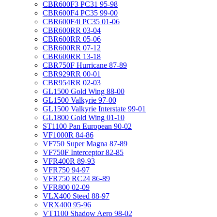
CBR600F3 PC31 95-98
CBR600F4 PC35 99-00
CBR600F4i PC35 01-06
CBR600RR 03-04
CBR600RR 05-06
CBR600RR 07-12
CBR600RR 13-18
CBR750F Hurricane 87-89
CBR929RR 00-01
CBR954RR 02-03
GL1500 Gold Wing 88-00
GL1500 Valkyrie 97-00
GL1500 Valkyrie Interstate 99-01
GL1800 Gold Wing 01-10
ST1100 Pan European 90-02
VF1000R 84-86
VF750 Super Magna 87-89
VF750F Interceptor 82-85
VFR400R 89-93
VFR750 94-97
VFR750 RC24 86-89
VFR800 02-09
VLX400 Steed 88-97
VRX400 95-96
VT1100 Shadow Aero 98-02