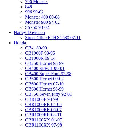
796 Monster
848
996 99-02
Monster 400 00-08
Monster 900 94-02
SS750 98-02
Harley-Davidson
Street Glide FLHX1580 07-11
Honda
CB-1 89-90
CB1000F 93-96
CB1000R 09-14
CB250 Hornet 98-99
CB400 SPEC1 99-01
CB400 Super Four 92-98
CB600 Hornet 00-02
CB600 Hornet 07-10
CB600 Hornet 98-99
CB750 Seven Fifty 92-01
CBR1000F 93-99
CBR1000RR 04-05
CBR1000RR 06-07
CBR1000RR 08-11
CBR1100XX 01-07
CBR1100XX 97-98