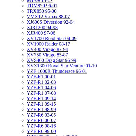
MT-09 14-17
TDM850 96-01
TRX850 95-00
VMX12 V-max 88-07
XJ600S Diversion 92-04
XJR1200 94-98
XJR400 97-06
XV1700 Road Star 04-09
XV1900 Raider 08-17
XV400 Virago 87-94
XV750 Virago 85-87
XVS400 Drag Star 96-99
XVZ1300 Royal Star Venture 01-10
YZF-1000R Thunderace 96-01
YZF-R1 00-01
YZF-R1 02-03
YZF-R1 04-06
YZF-R1 07-08
YZF-R1 09-14
YZF-R1 09-15
YZF-R1 98-99
YZF-R6 03-05
YZF-R6 06-07
YZF-R6 08-16
YZF-R6 99-00