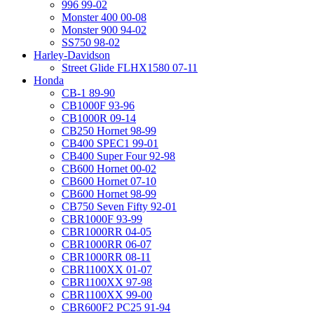
996 99-02
Monster 400 00-08
Monster 900 94-02
SS750 98-02
Harley-Davidson
Street Glide FLHX1580 07-11
Honda
CB-1 89-90
CB1000F 93-96
CB1000R 09-14
CB250 Hornet 98-99
CB400 SPEC1 99-01
CB400 Super Four 92-98
CB600 Hornet 00-02
CB600 Hornet 07-10
CB600 Hornet 98-99
CB750 Seven Fifty 92-01
CBR1000F 93-99
CBR1000RR 04-05
CBR1000RR 06-07
CBR1000RR 08-11
CBR1100XX 01-07
CBR1100XX 97-98
CBR1100XX 99-00
CBR600F2 PC25 91-94