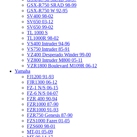
GSX-R750 SRAD 98-99
GSX-R750 W 92-95
SV400 98-02
SV650 03-12
SV650 99-02
TL 1000 S
TL1000R 98-02
VS400 Intruder 94-96
VS750 Intruder 85-91
VZ400 Desperado Winder 99-00
VZ800 Intruder M800 05-11
VZR1800 Boulevard M109R 06-12
Yamaha
FJ1200 91-93
FJR1300 06-12
FZ-1 N/S 06-15
FZ-6 N/S 04-07
FZR 400 90-94
FZR1000 87-90
FZR1000 91-93
FZR750 Genesis 87-90
FZS1000 Fazer 01-05
FZS600 98-01
MT-01 05-09