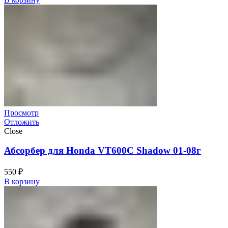
Просмотр
Отложить
Close
Абсорбер для Honda VT600C Shadow 01-08г
550
₽
В корзину