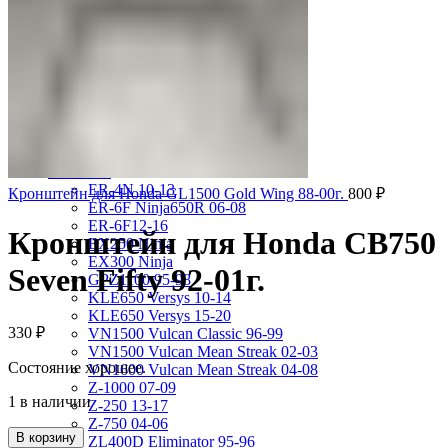
VRX400 95-96
VT1100 Shadow Aero 98-02
VT400 Shadow 97-08
VT600C Shadow 01-08
VT750 Shadow A.C.E. 97-01
VTR1000F 97-06
VTX1800S 01-06
X-4 97-03
X4 97-99
Kawasaki
ER-4N 10-13
Кронштейн для Honda GL1500 Gold Wing 88-00г.
800
₽
ER-6F Ninja650R 06-08
ER-6F12-16
Кронштейн для Honda CB750
EX250 Ninja
EX300 Ninja
Seven Fifty 92-01г.
GPZ1100 95-98
KLE650 Versys 10-14
KLE650 Versys 15-20
330
₽
VN1500 Vulcan Classic 96-99
VN1500 Vulcan Mean Streak 02-03
Состояние хорошее.
VN1600 Vulcan Mean Streak 04-08
Z-1000 07-09
1 в наличии
Z-250 13-17
Z-750 04-06
В корзину
ZL400D Eliminator 95-96