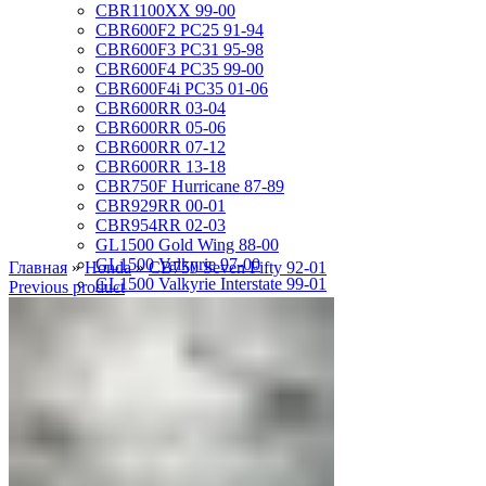
CBR1100XX 99-00
CBR600F2 PC25 91-94
CBR600F3 PC31 95-98
CBR600F4 PC35 99-00
CBR600F4i PC35 01-06
CBR600RR 03-04
CBR600RR 05-06
CBR600RR 07-12
CBR600RR 13-18
CBR750F Hurricane 87-89
CBR929RR 00-01
CBR954RR 02-03
GL1500 Gold Wing 88-00
GL1500 Valkyrie 97-00
Главная
»
Honda
»
CB750 Seven Fifty 92-01
GL1500 Valkyrie Interstate 99-01
Previous product
GL1800 Gold Wing 01-10
ST1100 Pan European 90-02
VF1000R 84-86
VF750 Super Magna 87-89
VF750F Interceptor 82-85
VFR400R 89-93
VFR750 94-97
VFR750 RC24 86-89
VFR800 02-09
VLX400 Steed 88-97