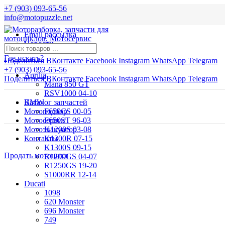
+7 (903) 093-65-56
info@motopuzzle.net
Email рассылка
Новости
Где искать?
Поделиться ВКонтакте
Facebook
Instagram
WhatsApp
Telegram
+7 (903) 093-65-56
Aprilia
Поделиться ВКонтакте
Facebook
Instagram
WhatsApp
Telegram
Mana 850 GT
RSV1000 04-10
BMW
Каталог запчастей
Мотоподбор
F650CS 00-05
Мотосервис
F650ST 96-03
Мотоэвакуатор
K1200S 03-08
Контакты
K1300R 07-15
K1300S 09-15
Продать мотоцикл
R1200GS 04-07
R1250GS 19-20
S1000RR 12-14
Ducati
1098
620 Monster
696 Monster
749