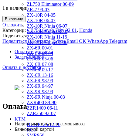
ZL750 Eliminator 86-89
1 в наличии
ZR-7 99-03
ZX-10R 04-05
В корзину
ZX-10R 06-07
Отложить
ZX-10R Ninja 06-07
Категории:
CB750 Seven Fifty 92-01
,
Honda
ZX-10R Ninja 08-10
Поделиться
ZX-10R Ninja 11-15
Поделиться ВКонтакте
Twitter
Email
OK
WhatsApp
Telegram
ZX-12R Ninja 02-06
ZX-6R 00-01
Оплата и доставка
ZX-6R 03-04
Задать вопрос
ZX-6R 05-06
ZX-6R 07-08
Оплата и доставка
ZX-6R 09-17
ZX-6R 13-16
ZX-6R 98-99
ZX-9R 94-97
ZX-9R 98-99
ZX-9R Ninja 00-03
ZXR400 89-90
Оплата
ZZR1400 06-11
ZZR250 92-07
KTM
Наличными в пункте самовывоза
DUKE125 12-16
Банковской картой
RC8
SMR950