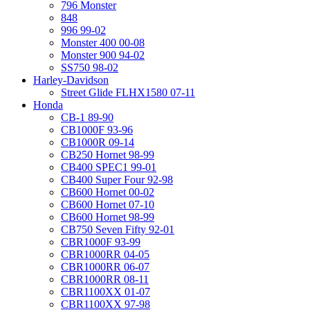
796 Monster
848
996 99-02
Monster 400 00-08
Monster 900 94-02
SS750 98-02
Harley-Davidson
Street Glide FLHX1580 07-11
Honda
CB-1 89-90
CB1000F 93-96
CB1000R 09-14
CB250 Hornet 98-99
CB400 SPEC1 99-01
CB400 Super Four 92-98
CB600 Hornet 00-02
CB600 Hornet 07-10
CB600 Hornet 98-99
CB750 Seven Fifty 92-01
CBR1000F 93-99
CBR1000RR 04-05
CBR1000RR 06-07
CBR1000RR 08-11
CBR1100XX 01-07
CBR1100XX 97-98