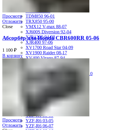
FZS600 98-01
MT-01 05-09
MT-09 14-17
TDM850 96-01
Просмотр
TRX850 95-00
Отложить
VMX12 V-max 88-07
Close
XJ600S Diversion 92-04
XJR1200 94-98
Абсорбер для Honda CBR600RR 05-06
XJR400 97-06
XV1700 Road Star 04-09
1 100
₽
XV1900 Raider 08-17
В корзину
XV400 Virago 87-94
XV750 Virago 85-87
XVS400 Drag Star 96-99
XVZ1300 Royal Star Venture 01-10
YZF-1000R Thunderace 96-01
YZF-R1 00-01
YZF-R1 02-03
YZF-R1 04-06
YZF-R1 07-08
YZF-R1 09-14
YZF-R1 09-15
YZF-R1 98-99
Просмотр
YZF-R6 03-05
Отложить
YZF-R6 06-07