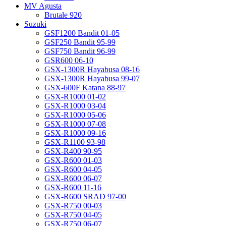
MV Agusta
Brutale 920
Suzuki
GSF1200 Bandit 01-05
GSF250 Bandit 95-99
GSF750 Bandit 96-99
GSR600 06-10
GSX-1300R Hayabusa 08-16
GSX-1300R Hayabusa 99-07
GSX-600F Katana 88-97
GSX-R1000 01-02
GSX-R1000 03-04
GSX-R1000 05-06
GSX-R1000 07-08
GSX-R1000 09-16
GSX-R1100 93-98
GSX-R400 90-95
GSX-R600 01-03
GSX-R600 04-05
GSX-R600 06-07
GSX-R600 11-16
GSX-R600 SRAD 97-00
GSX-R750 00-03
GSX-R750 04-05
GSX-R750 06-07