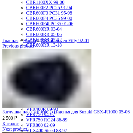
CBR1100XX 99-00
CBR600F2 PC25 91-94
CBR600F3 PC31 95-98
CBR600F4 PC35 99-00
CBR600F4i PC35 01-06
CBR600RR 03-04
CBR600RR 05-06
CBR600RR 07-12
Главная
»
Honda
»
CB750 Seven Fifty 92-01
CBR600RR 13-18
Previous product
CBR750F Hurricane 87-89
CBR929RR 00-01
CBR954RR 02-03
GL1500 Gold Wing 88-00
GL1500 Valkyrie 97-00
GL1500 Valkyrie Interstate 99-01
GL1800 Gold Wing 01-10
ST1100 Pan European 90-02
VF1000R 84-86
VF750 Super Magna 87-89
VF750F Interceptor 82-85
VFR400R 89-93
Заглушка пассажирского сиденья для Suzuki GSX-R1000 05-06
VFR750 94-97
2 500
₽
VFR750 RC24 86-89
Каталог
VFR800 02-09
Next product
VLX400 Steed 88-97