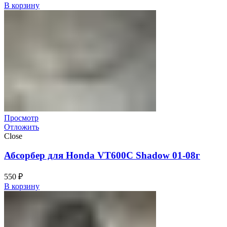
В корзину
Просмотр
Отложить
Close
Абсорбер для Honda VT600C Shadow 01-08г
550
₽
В корзину