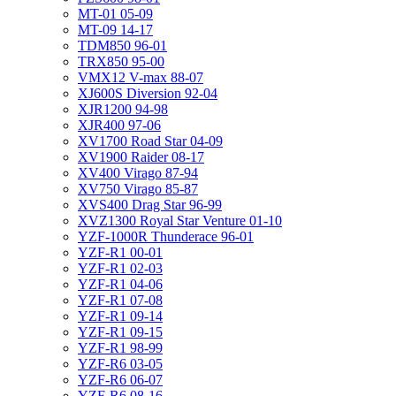
MT-01 05-09
MT-09 14-17
TDM850 96-01
TRX850 95-00
VMX12 V-max 88-07
XJ600S Diversion 92-04
XJR1200 94-98
XJR400 97-06
XV1700 Road Star 04-09
XV1900 Raider 08-17
XV400 Virago 87-94
XV750 Virago 85-87
XVS400 Drag Star 96-99
XVZ1300 Royal Star Venture 01-10
YZF-1000R Thunderace 96-01
YZF-R1 00-01
YZF-R1 02-03
YZF-R1 04-06
YZF-R1 07-08
YZF-R1 09-14
YZF-R1 09-15
YZF-R1 98-99
YZF-R6 03-05
YZF-R6 06-07
YZF-R6 08-16