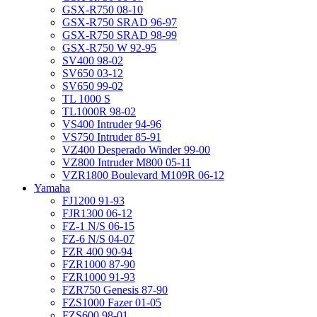
GSX-R750 08-10
GSX-R750 SRAD 96-97
GSX-R750 SRAD 98-99
GSX-R750 W 92-95
SV400 98-02
SV650 03-12
SV650 99-02
TL 1000 S
TL1000R 98-02
VS400 Intruder 94-96
VS750 Intruder 85-91
VZ400 Desperado Winder 99-00
VZ800 Intruder M800 05-11
VZR1800 Boulevard M109R 06-12
Yamaha
FJ1200 91-93
FJR1300 06-12
FZ-1 N/S 06-15
FZ-6 N/S 04-07
FZR 400 90-94
FZR1000 87-90
FZR1000 91-93
FZR750 Genesis 87-90
FZS1000 Fazer 01-05
FZS600 98-01