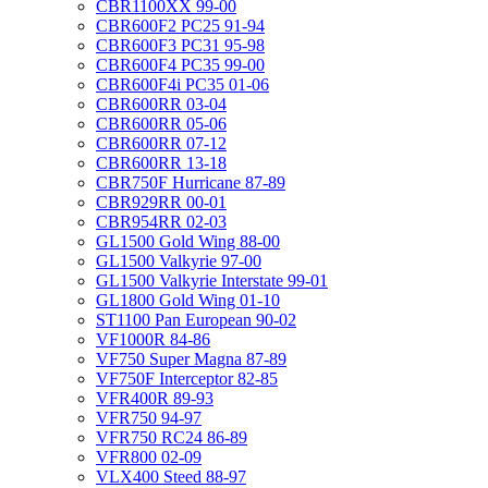
CBR1100XX 99-00
CBR600F2 PC25 91-94
CBR600F3 PC31 95-98
CBR600F4 PC35 99-00
CBR600F4i PC35 01-06
CBR600RR 03-04
CBR600RR 05-06
CBR600RR 07-12
CBR600RR 13-18
CBR750F Hurricane 87-89
CBR929RR 00-01
CBR954RR 02-03
GL1500 Gold Wing 88-00
GL1500 Valkyrie 97-00
GL1500 Valkyrie Interstate 99-01
GL1800 Gold Wing 01-10
ST1100 Pan European 90-02
VF1000R 84-86
VF750 Super Magna 87-89
VF750F Interceptor 82-85
VFR400R 89-93
VFR750 94-97
VFR750 RC24 86-89
VFR800 02-09
VLX400 Steed 88-97