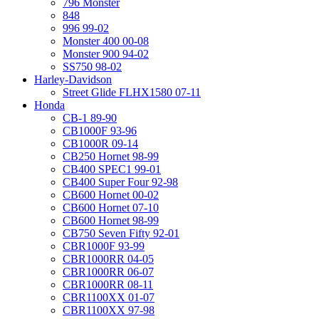
796 Monster
848
996 99-02
Monster 400 00-08
Monster 900 94-02
SS750 98-02
Harley-Davidson
Street Glide FLHX1580 07-11
Honda
CB-1 89-90
CB1000F 93-96
CB1000R 09-14
CB250 Hornet 98-99
CB400 SPEC1 99-01
CB400 Super Four 92-98
CB600 Hornet 00-02
CB600 Hornet 07-10
CB600 Hornet 98-99
CB750 Seven Fifty 92-01
CBR1000F 93-99
CBR1000RR 04-05
CBR1000RR 06-07
CBR1000RR 08-11
CBR1100XX 01-07
CBR1100XX 97-98