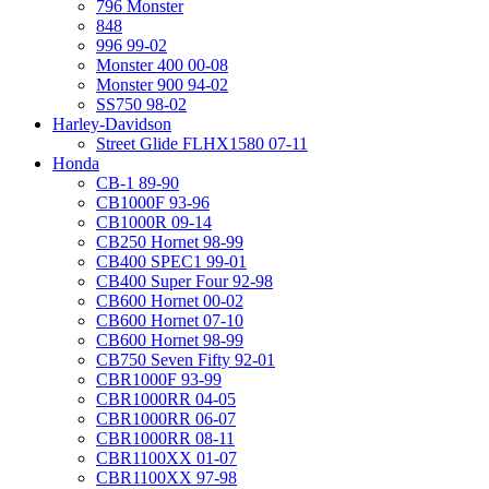
796 Monster
848
996 99-02
Monster 400 00-08
Monster 900 94-02
SS750 98-02
Harley-Davidson
Street Glide FLHX1580 07-11
Honda
CB-1 89-90
CB1000F 93-96
CB1000R 09-14
CB250 Hornet 98-99
CB400 SPEC1 99-01
CB400 Super Four 92-98
CB600 Hornet 00-02
CB600 Hornet 07-10
CB600 Hornet 98-99
CB750 Seven Fifty 92-01
CBR1000F 93-99
CBR1000RR 04-05
CBR1000RR 06-07
CBR1000RR 08-11
CBR1100XX 01-07
CBR1100XX 97-98