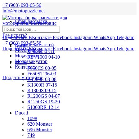
+7 (903) 093-65-56
info@motopuzzle.net
Email рассылка
Новости
Где искать?
Поделиться ВКонтакте
Facebook
Instagram
WhatsApp
Telegram
+7 (903) 093-65-56
Каталог запчастей
Aprilia
Поделиться ВКонтакте
Facebook
Instagram
WhatsApp
Telegram
Мотоподбор
Mana 850 GT
Мотосервис
RSV1000 04-10
Мотоэвакуатор
BMW
Контакты
F650CS 00-05
F650ST 96-03
Продать мотоцикл
K1200S 03-08
K1300R 07-15
K1300S 09-15
R1200GS 04-07
R1250GS 19-20
S1000RR 12-14
Ducati
1098
620 Monster
696 Monster
749