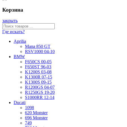
Корзина
закрыть
Где искать?
Aprilia
Mana 850 GT
RSV1000 04-10
BMW
F650CS 00-05
F650ST 96-03
K1200S 03-08
K1300R 07-15
K1300S 09-15
R1200GS 04-07
R1250GS 19-20
S1000RR 12-14
Ducati
1098
620 Monster
696 Monster
749