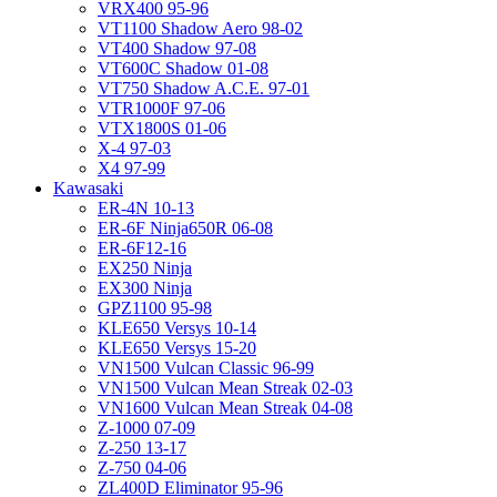
VRX400 95-96
VT1100 Shadow Aero 98-02
VT400 Shadow 97-08
VT600C Shadow 01-08
VT750 Shadow A.C.E. 97-01
VTR1000F 97-06
VTX1800S 01-06
X-4 97-03
X4 97-99
Kawasaki
ER-4N 10-13
ER-6F Ninja650R 06-08
ER-6F12-16
EX250 Ninja
EX300 Ninja
GPZ1100 95-98
KLE650 Versys 10-14
KLE650 Versys 15-20
VN1500 Vulcan Classic 96-99
VN1500 Vulcan Mean Streak 02-03
VN1600 Vulcan Mean Streak 04-08
Z-1000 07-09
Z-250 13-17
Z-750 04-06
ZL400D Eliminator 95-96