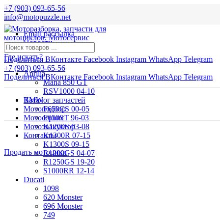
+7 (903) 093-65-56
info@motopuzzle.net
Email рассылка
Новости
Где искать?
Поделиться ВКонтакте
Facebook
Instagram
WhatsApp
Telegram
+7 (903) 093-65-56
Aprilia
Поделиться ВКонтакте
Facebook
Instagram
WhatsApp
Telegram
Mana 850 GT
RSV1000 04-10
BMW
Каталог запчастей
Мотоподбор
F650CS 00-05
Мотосервис
F650ST 96-03
Мотоэвакуатор
K1200S 03-08
Контакты
K1300R 07-15
K1300S 09-15
Продать мотоцикл
R1200GS 04-07
R1250GS 19-20
S1000RR 12-14
Ducati
1098
620 Monster
696 Monster
749