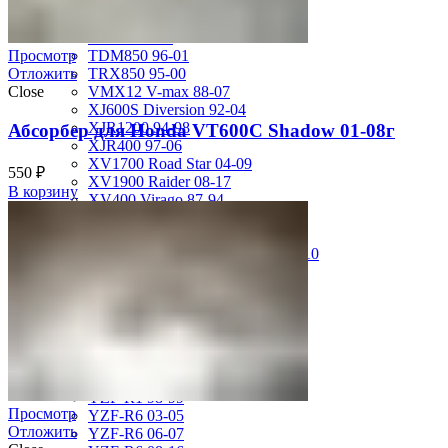
FZS600 98-01
MT-01 05-09
MT-09 14-17
TDM850 96-01
Просмотр
TRX850 95-00
Отложить
VMX12 V-max 88-07
Close
XJ600S Diversion 92-04
XJR1200 94-98
Абсорбер для Honda VT600C Shadow 01-08г
XJR400 97-06
XV1700 Road Star 04-09
550
₽
XV1900 Raider 08-17
В корзину
XV400 Virago 87-94
XV750 Virago 85-87
XVS400 Drag Star 96-99
XVZ1300 Royal Star Venture 01-10
YZF-1000R Thunderace 96-01
YZF-R1 00-01
YZF-R1 02-03
YZF-R1 04-06
YZF-R1 07-08
YZF-R1 09-14
YZF-R1 09-15
YZF-R1 98-99
Просмотр
YZF-R6 03-05
Отложить
YZF-R6 06-07