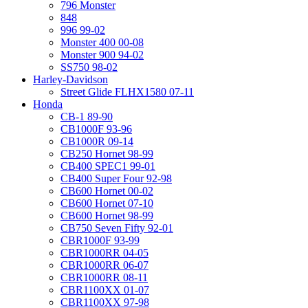
796 Monster
848
996 99-02
Monster 400 00-08
Monster 900 94-02
SS750 98-02
Harley-Davidson
Street Glide FLHX1580 07-11
Honda
CB-1 89-90
CB1000F 93-96
CB1000R 09-14
CB250 Hornet 98-99
CB400 SPEC1 99-01
CB400 Super Four 92-98
CB600 Hornet 00-02
CB600 Hornet 07-10
CB600 Hornet 98-99
CB750 Seven Fifty 92-01
CBR1000F 93-99
CBR1000RR 04-05
CBR1000RR 06-07
CBR1000RR 08-11
CBR1100XX 01-07
CBR1100XX 97-98