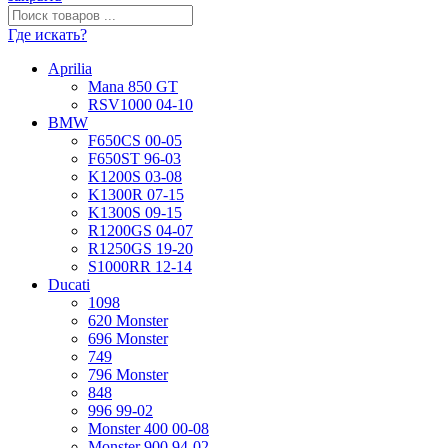
Где искать?
Aprilia
Mana 850 GT
RSV1000 04-10
BMW
F650CS 00-05
F650ST 96-03
K1200S 03-08
K1300R 07-15
K1300S 09-15
R1200GS 04-07
R1250GS 19-20
S1000RR 12-14
Ducati
1098
620 Monster
696 Monster
749
796 Monster
848
996 99-02
Monster 400 00-08
Monster 900 94-02