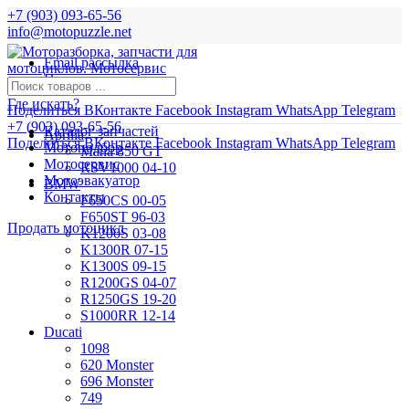
+7 (903) 093-65-56
info@motopuzzle.net
Email рассылка
Новости
Где искать?
Поделиться ВКонтакте
Facebook
Instagram
WhatsApp
Telegram
+7 (903) 093-65-56
Каталог запчастей
Aprilia
Поделиться ВКонтакте
Facebook
Instagram
WhatsApp
Telegram
Мотоподбор
Mana 850 GT
Мотосервис
RSV1000 04-10
Мотоэвакуатор
BMW
Контакты
F650CS 00-05
F650ST 96-03
Продать мотоцикл
K1200S 03-08
K1300R 07-15
K1300S 09-15
R1200GS 04-07
R1250GS 19-20
S1000RR 12-14
Ducati
1098
620 Monster
696 Monster
749