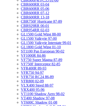
CBR600F4i PC35 01-06
CBR600RR 03-04
CBR600RR 05-06
CBR600RR 07-12
CBR600RR 13-18
CBR750F Hurricane 87-89
CBR929RR 00-01
CBR954RR 02-03
GL1500 Gold Wing 88-00
GL1500 Valkyrie 97-00
GL1500 Valkyrie Interstate 99-01
GL1800 Gold Wing 01-10
ST1100 Pan European 90-02
VF1000R 84-86
VF750 Super Magna 87-89
VF750F Interceptor 82-85
VFR400R 89-93
VFR750 94-97
VFR750 RC24 86-89
VFR800 02-09
VLX400 Steed 88-97
VRX400 95-96
VT1100 Shadow Aero 98-02
VT400 Shadow 97-08
VT600C Shadow 01-08