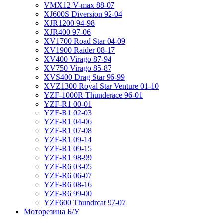
VMX12 V-max 88-07
XJ600S Diversion 92-04
XJR1200 94-98
XJR400 97-06
XV1700 Road Star 04-09
XV1900 Raider 08-17
XV400 Virago 87-94
XV750 Virago 85-87
XVS400 Drag Star 96-99
XVZ1300 Royal Star Venture 01-10
YZF-1000R Thunderace 96-01
YZF-R1 00-01
YZF-R1 02-03
YZF-R1 04-06
YZF-R1 07-08
YZF-R1 09-14
YZF-R1 09-15
YZF-R1 98-99
YZF-R6 03-05
YZF-R6 06-07
YZF-R6 08-16
YZF-R6 99-00
YZF600 Thundrcat 97-07
Моторезина Б/У