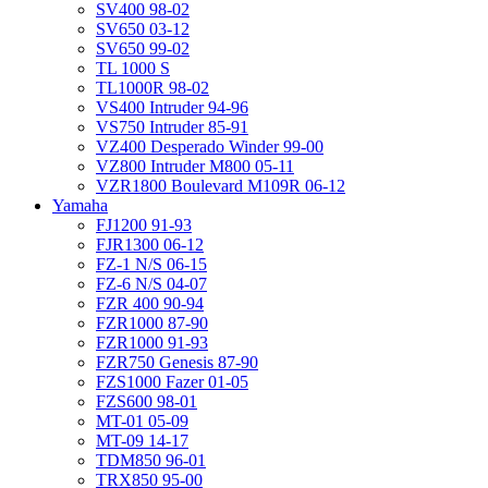
SV400 98-02
SV650 03-12
SV650 99-02
TL 1000 S
TL1000R 98-02
VS400 Intruder 94-96
VS750 Intruder 85-91
VZ400 Desperado Winder 99-00
VZ800 Intruder M800 05-11
VZR1800 Boulevard M109R 06-12
Yamaha
FJ1200 91-93
FJR1300 06-12
FZ-1 N/S 06-15
FZ-6 N/S 04-07
FZR 400 90-94
FZR1000 87-90
FZR1000 91-93
FZR750 Genesis 87-90
FZS1000 Fazer 01-05
FZS600 98-01
MT-01 05-09
MT-09 14-17
TDM850 96-01
TRX850 95-00