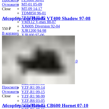
Просмотр
MT-01 05-09
Отложить
MT-09 14-17
Close
TDM850 96-01
TRX850 95-00
Абсорбер для Honda VT400 Shadow 97-08
VMX12 V-max 88-07
XJ600S Diversion 92-04
550
₽
XJR1200 94-98
В корзину
XJR400 97-06
XV1700 Road Star 04-09
XV1900 Raider 08-17
XV400 Virago 87-94
XV750 Virago 85-87
XVS400 Drag Star 96-99
XVZ1300 Royal Star Venture 01-10
YZF-1000R Thunderace 96-01
YZF-R1 00-01
YZF-R1 02-03
YZF-R1 04-06
YZF-R1 07-08
Просмотр
YZF-R1 09-14
Отложить
YZF-R1 09-15
Close
YZF-R1 98-99
YZF-R6 03-05
Абсорбер для Honda CB600 Hornet 07-10
YZF-R6 06-07