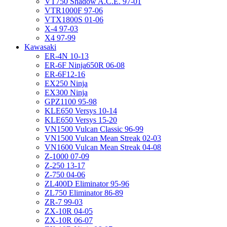
VT750 Shadow A.C.E. 97-01
VTR1000F 97-06
VTX1800S 01-06
X-4 97-03
X4 97-99
Kawasaki
ER-4N 10-13
ER-6F Ninja650R 06-08
ER-6F12-16
EX250 Ninja
EX300 Ninja
GPZ1100 95-98
KLE650 Versys 10-14
KLE650 Versys 15-20
VN1500 Vulcan Classic 96-99
VN1500 Vulcan Mean Streak 02-03
VN1600 Vulcan Mean Streak 04-08
Z-1000 07-09
Z-250 13-17
Z-750 04-06
ZL400D Eliminator 95-96
ZL750 Eliminator 86-89
ZR-7 99-03
ZX-10R 04-05
ZX-10R 06-07