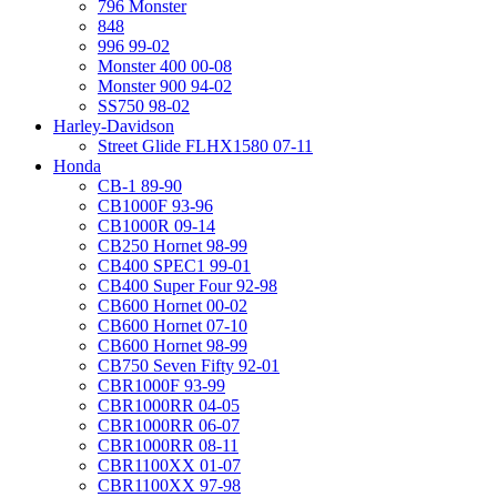
796 Monster
848
996 99-02
Monster 400 00-08
Monster 900 94-02
SS750 98-02
Harley-Davidson
Street Glide FLHX1580 07-11
Honda
CB-1 89-90
CB1000F 93-96
CB1000R 09-14
CB250 Hornet 98-99
CB400 SPEC1 99-01
CB400 Super Four 92-98
CB600 Hornet 00-02
CB600 Hornet 07-10
CB600 Hornet 98-99
CB750 Seven Fifty 92-01
CBR1000F 93-99
CBR1000RR 04-05
CBR1000RR 06-07
CBR1000RR 08-11
CBR1100XX 01-07
CBR1100XX 97-98