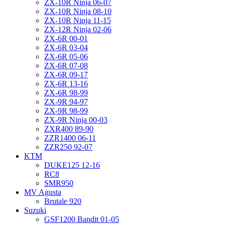
ZX-10R Ninja 06-07
ZX-10R Ninja 08-10
ZX-10R Ninja 11-15
ZX-12R Ninja 02-06
ZX-6R 00-01
ZX-6R 03-04
ZX-6R 05-06
ZX-6R 07-08
ZX-6R 09-17
ZX-6R 13-16
ZX-6R 98-99
ZX-9R 94-97
ZX-9R 98-99
ZX-9R Ninja 00-03
ZXR400 89-90
ZZR1400 06-11
ZZR250 92-07
KTM
DUKE125 12-16
RC8
SMR950
MV Agusta
Brutale 920
Suzuki
GSF1200 Bandit 01-05