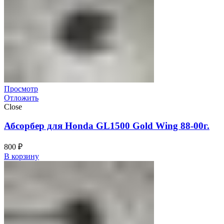
Просмотр
Отложить
Close
Абсорбер для Honda GL1500 Gold Wing 88-00г.
800
₽
В корзину