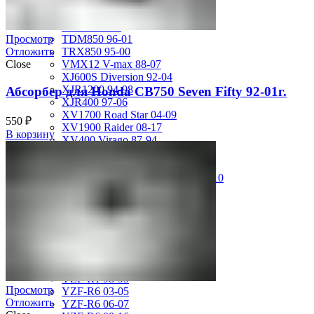
FZS600 98-01
MT-01 05-09
MT-09 14-17
TDM850 96-01
Просмотр
TRX850 95-00
Отложить
VMX12 V-max 88-07
Close
XJ600S Diversion 92-04
XJR1200 94-98
Абсорбер для Honda CB750 Seven Fifty 92-01г.
XJR400 97-06
XV1700 Road Star 04-09
550
₽
XV1900 Raider 08-17
В корзину
XV400 Virago 87-94
XV750 Virago 85-87
XVS400 Drag Star 96-99
XVZ1300 Royal Star Venture 01-10
YZF-1000R Thunderace 96-01
YZF-R1 00-01
YZF-R1 02-03
YZF-R1 04-06
YZF-R1 07-08
YZF-R1 09-14
YZF-R1 09-15
YZF-R1 98-99
Просмотр
YZF-R6 03-05
Отложить
YZF-R6 06-07