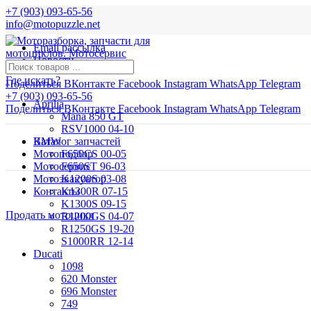
+7 (903) 093-65-56
info@motopuzzle.net
Email рассылка
Новости
Где искать?
Поделиться ВКонтакте
Facebook
Instagram
WhatsApp
Telegram
+7 (903) 093-65-56
Aprilia
Поделиться ВКонтакте
Facebook
Instagram
WhatsApp
Telegram
Mana 850 GT
RSV1000 04-10
BMW
Каталог запчастей
Мотоподбор
F650CS 00-05
Мотосервис
F650ST 96-03
Мотоэвакуатор
K1200S 03-08
Контакты
K1300R 07-15
K1300S 09-15
Продать мотоцикл
R1200GS 04-07
R1250GS 19-20
S1000RR 12-14
Ducati
1098
620 Monster
696 Monster
749