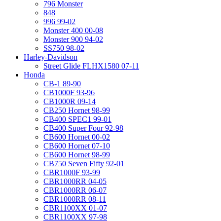
796 Monster
848
996 99-02
Monster 400 00-08
Monster 900 94-02
SS750 98-02
Harley-Davidson
Street Glide FLHX1580 07-11
Honda
CB-1 89-90
CB1000F 93-96
CB1000R 09-14
CB250 Hornet 98-99
CB400 SPEC1 99-01
CB400 Super Four 92-98
CB600 Hornet 00-02
CB600 Hornet 07-10
CB600 Hornet 98-99
CB750 Seven Fifty 92-01
CBR1000F 93-99
CBR1000RR 04-05
CBR1000RR 06-07
CBR1000RR 08-11
CBR1100XX 01-07
CBR1100XX 97-98