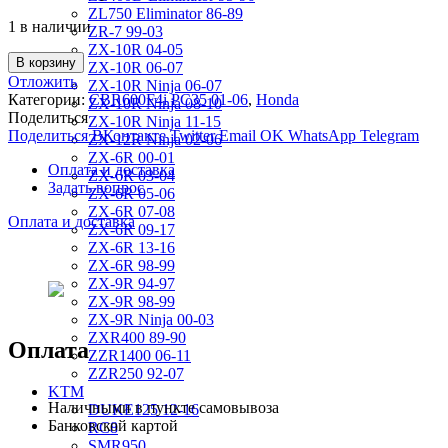
ZL750 Eliminator 86-89
1 в наличии
ZR-7 99-03
ZX-10R 04-05
В корзину
ZX-10R 06-07
Отложить
ZX-10R Ninja 06-07
Категории:
CBR600F4i PC35 01-06
,
Honda
ZX-10R Ninja 08-10
Поделиться
ZX-10R Ninja 11-15
Поделиться ВКонтакте
Twitter
Email
OK
WhatsApp
Telegram
ZX-12R Ninja 02-06
ZX-6R 00-01
Оплата и доставка
ZX-6R 03-04
Задать вопрос
ZX-6R 05-06
ZX-6R 07-08
Оплата и доставка
ZX-6R 09-17
ZX-6R 13-16
ZX-6R 98-99
ZX-9R 94-97
ZX-9R 98-99
ZX-9R Ninja 00-03
ZXR400 89-90
Оплата
ZZR1400 06-11
ZZR250 92-07
KTM
Наличными в пункте самовывоза
DUKE125 12-16
Банковской картой
RC8
SMR950