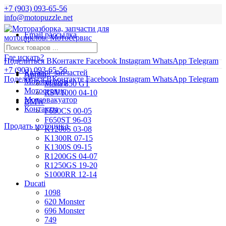
+7 (903) 093-65-56
info@motopuzzle.net
Email рассылка
Новости
Где искать?
Поделиться ВКонтакте
Facebook
Instagram
WhatsApp
Telegram
+7 (903) 093-65-56
Каталог запчастей
Aprilia
Поделиться ВКонтакте
Facebook
Instagram
WhatsApp
Telegram
Мотоподбор
Mana 850 GT
Мотосервис
RSV1000 04-10
Мотоэвакуатор
BMW
Контакты
F650CS 00-05
F650ST 96-03
Продать мотоцикл
K1200S 03-08
K1300R 07-15
K1300S 09-15
R1200GS 04-07
R1250GS 19-20
S1000RR 12-14
Ducati
1098
620 Monster
696 Monster
749