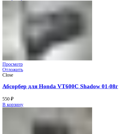
Просмотр
Отложить
Close
Абсорбер для Honda VT600C Shadow 01-08г
550
₽
В корзину