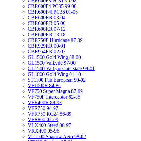
CBR600F3 PC31 95-98
CBR600F4 PC35 99-00
CBR600F4i PC35 01-06
CBR600RR 03-04
CBR600RR 05-06
CBR600RR 07-12
CBR600RR 13-18
CBR750F Hurricane 87-89
CBR929RR 00-01
CBR954RR 02-03
GL1500 Gold Wing 88-00
GL1500 Valkyrie 97-00
GL1500 Valkyrie Interstate 99-01
GL1800 Gold Wing 01-10
ST1100 Pan European 90-02
VF1000R 84-86
VF750 Super Magna 87-89
VF750F Interceptor 82-85
VFR400R 89-93
VFR750 94-97
VFR750 RC24 86-89
VFR800 02-09
VLX400 Steed 88-97
VRX400 95-96
VT1100 Shadow Aero 98-02