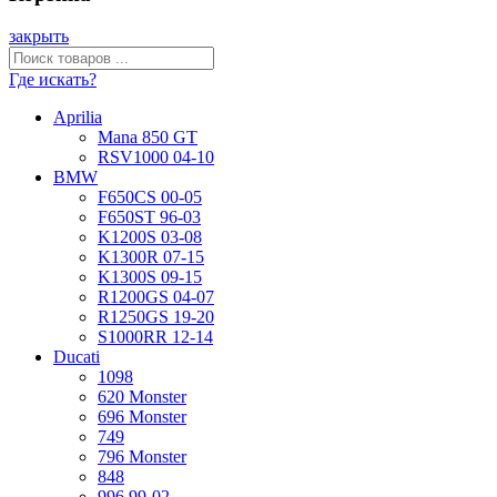
закрыть
Где искать?
Aprilia
Mana 850 GT
RSV1000 04-10
BMW
F650CS 00-05
F650ST 96-03
K1200S 03-08
K1300R 07-15
K1300S 09-15
R1200GS 04-07
R1250GS 19-20
S1000RR 12-14
Ducati
1098
620 Monster
696 Monster
749
796 Monster
848
996 99-02