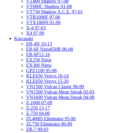
VT400 Shadow 97-08
VT600C Shadow 01-08
VT750 Shadow A.C.E. 97-01
VTR1000F 97-06
VTX1800S 01-06
X-4 97-03
X4 97-99
Kawasaki
ER-4N 10-13
ER-6F Ninja650R 06-08
ER-6F12-16
EX250 Ninja
EX300 Ninja
GPZ1100 95-98
KLE650 Versys 10-14
KLE650 Versys 15-20
VN1500 Vulcan Classic 96-99
VN1500 Vulcan Mean Streak 02-03
VN1600 Vulcan Mean Streak 04-08
Z-1000 07-09
Z-250 13-17
Z-750 04-06
ZL400D Eliminator 95-96
ZL750 Eliminator 86-89
ZR-7 99-03