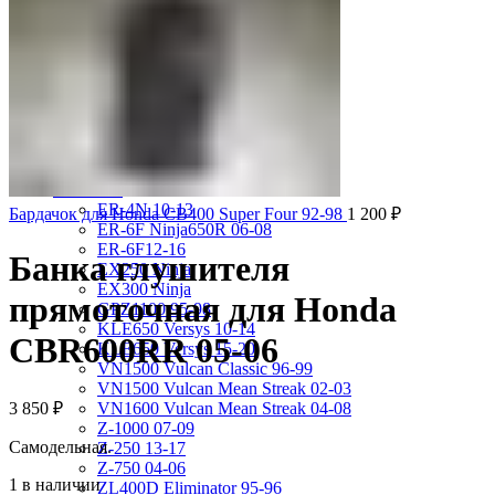
VRX400 95-96
VT1100 Shadow Aero 98-02
VT400 Shadow 97-08
VT600C Shadow 01-08
VT750 Shadow A.C.E. 97-01
VTR1000F 97-06
VTX1800S 01-06
X-4 97-03
X4 97-99
Kawasaki
ER-4N 10-13
Бардачок для Honda CB400 Super Four 92-98
1 200
₽
ER-6F Ninja650R 06-08
ER-6F12-16
Банка глушителя
EX250 Ninja
EX300 Ninja
прямоточная для Honda
GPZ1100 95-98
KLE650 Versys 10-14
CBR600RR 05-06
KLE650 Versys 15-20
VN1500 Vulcan Classic 96-99
VN1500 Vulcan Mean Streak 02-03
3 850
₽
VN1600 Vulcan Mean Streak 04-08
Z-1000 07-09
Самодельная.
Z-250 13-17
Z-750 04-06
1 в наличии
ZL400D Eliminator 95-96