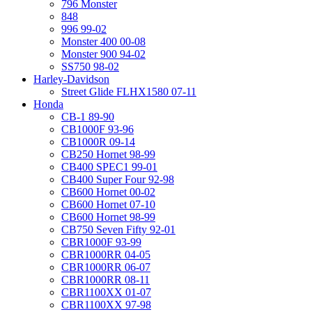
796 Monster
848
996 99-02
Monster 400 00-08
Monster 900 94-02
SS750 98-02
Harley-Davidson
Street Glide FLHX1580 07-11
Honda
CB-1 89-90
CB1000F 93-96
CB1000R 09-14
CB250 Hornet 98-99
CB400 SPEC1 99-01
CB400 Super Four 92-98
CB600 Hornet 00-02
CB600 Hornet 07-10
CB600 Hornet 98-99
CB750 Seven Fifty 92-01
CBR1000F 93-99
CBR1000RR 04-05
CBR1000RR 06-07
CBR1000RR 08-11
CBR1100XX 01-07
CBR1100XX 97-98