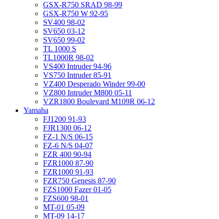
GSX-R750 SRAD 98-99
GSX-R750 W 92-95
SV400 98-02
SV650 03-12
SV650 99-02
TL 1000 S
TL1000R 98-02
VS400 Intruder 94-96
VS750 Intruder 85-91
VZ400 Desperado Winder 99-00
VZ800 Intruder M800 05-11
VZR1800 Boulevard M109R 06-12
Yamaha
FJ1200 91-93
FJR1300 06-12
FZ-1 N/S 06-15
FZ-6 N/S 04-07
FZR 400 90-94
FZR1000 87-90
FZR1000 91-93
FZR750 Genesis 87-90
FZS1000 Fazer 01-05
FZS600 98-01
MT-01 05-09
MT-09 14-17