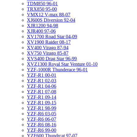
TDM850 96-01
TRX850 95-00
VMX12 V-max 88-07
XJ600S Diversion 92-04
XJR1200 94-98
XJR400 97-06
XV1700 Road Star 04-09
XV1900 Raider 08-17
XV400 Virago 87-94
XV750 Virago 85-87
XVS400 Drag Star 96-99
XVZ1300 Royal Star Venture 01-10
YZF-1000R Thunderace 96-01
YZF-R1 00-01
YZF-R1 02-03
YZF-R1 04-06
YZF-R1 07-08
YZF-R1 09-14
YZF-R1 09-15
YZF-R1 98-99
YZF-R6 03-05
YZF-R6 06-07
YZF-R6 08-16
YZF-R6 99-00
YZF600 Thundrcat 97-07