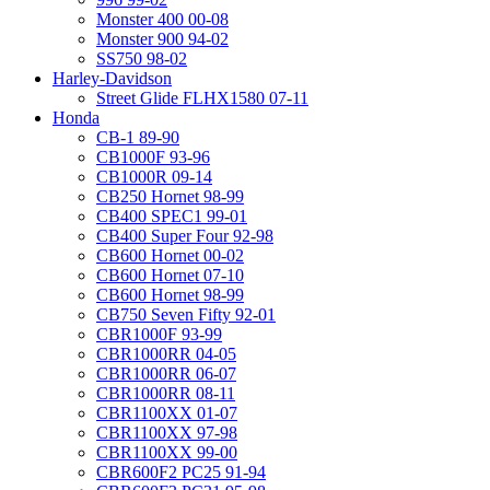
Monster 400 00-08
Monster 900 94-02
SS750 98-02
Harley-Davidson
Street Glide FLHX1580 07-11
Honda
CB-1 89-90
CB1000F 93-96
CB1000R 09-14
CB250 Hornet 98-99
CB400 SPEC1 99-01
CB400 Super Four 92-98
CB600 Hornet 00-02
CB600 Hornet 07-10
CB600 Hornet 98-99
CB750 Seven Fifty 92-01
CBR1000F 93-99
CBR1000RR 04-05
CBR1000RR 06-07
CBR1000RR 08-11
CBR1100XX 01-07
CBR1100XX 97-98
CBR1100XX 99-00
CBR600F2 PC25 91-94