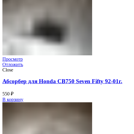
Просмотр
Отложить
Close
Абсорбер для Honda CB750 Seven Fifty 92-01г.
550
₽
В корзину