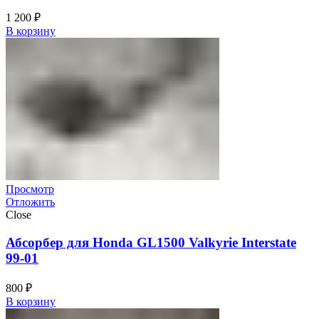
1 200
₽
В корзину
Просмотр
Отложить
Close
Абсорбер для Honda GL1500 Valkyrie Interstate
99-01
800
₽
В корзину