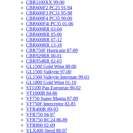
CBR1100XX 99-00
CBR600F2 PC25 91-94
CBR600F3 PC31 95-98
CBR600F4 PC35 99-00
CBR600F4i PC35 01-06
CBR600RR 03-04
CBR600RR 05-06
CBR600RR 07-12
CBR600RR 13-18
CBR750F Hurricane 87-89
CBR929RR 00-01
CBR954RR 02-03
GL1500 Gold Wing 88-00
GL1500 Valkyrie 97-00
GL1500 Valkyrie Interstate 99-01
GL1800 Gold Wing 01-10
ST1100 Pan European 90-02
VF1000R 84-86
VF750 Super Magna 87-89
VF750F Interceptor 82-85
VFR400R 89-93
VFR750 94-97
VFR750 RC24 86-89
VFR800 02-09
VLX400 Steed 88-97