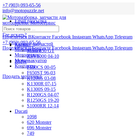
+7 (903) 093-65-56
info@motopuzzle.net
Email рассылка
Новости
Где искать?
Поделиться ВКонтакте
Facebook
Instagram
WhatsApp
Telegram
+7 (903) 093-65-56
Каталог запчастей
Aprilia
Поделиться ВКонтакте
Facebook
Instagram
WhatsApp
Telegram
Мотоподбор
Mana 850 GT
Мотосервис
RSV1000 04-10
Мотоэвакуатор
BMW
Контакты
F650CS 00-05
F650ST 96-03
Продать мотоцикл
K1200S 03-08
K1300R 07-15
K1300S 09-15
R1200GS 04-07
R1250GS 19-20
S1000RR 12-14
Ducati
1098
620 Monster
696 Monster
749