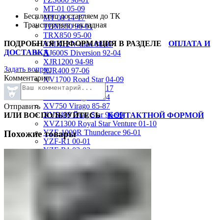
MT-01 05-09
Бесплатно доставляем до ТК
MT-09 14-17
Транспортная накладная
TDM850 96-01
TRX850 95-00
ПОДРОБНАЯ ИНФОРМАЦИЯ В РАЗДЕЛЕ
ОПЛАТА И
VMX12 V-max 88-07
ДОСТАВКА
XJ600S Diversion 92-04
XJR1200 94-98
Задать вопрос
XJR400 97-06
Комментарии
XV1700 Road Star 04-09
XV1900 Raider 08-17
XV400 Virago 87-94
XV750 Virago 85-87
Отправить
XVS400 Drag Star 96-99
ИЛИ ВОСПОЛЬЗУЙТЕСЬ
КОНТАКТНОЙ ФОРМОЙ
XVZ1300 Royal Star Venture 01-10
YZF-1000R Thunderace 96-01
Похожие товары
YZF-R1 00-01
YZF-R1 02-03
YZF-R1 04-06
YZF-R1 07-08
YZF-R1 09-14
YZF-R1 09-15
YZF-R1 98-99
YZF-R6 03-05
YZF-R6 06-07