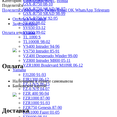
Категории:
CBR929RR 00-01
,
Honda
GSX-R750 08-10
Поделиться
GSX-R750 SRAD 96-97
Поделиться ВКонтакте
Twitter
Email
OK
WhatsApp
Telegram
GSX-R750 SRAD 98-99
GSX-R750 W 92-95
Оплата и доставка
SV400 98-02
Задать вопрос
SV650 03-12
SV650 99-02
Оплата и доставка
TL 1000 S
TL1000R 98-02
VS400 Intruder 94-96
VS750 Intruder 85-91
VZ400 Desperado Winder 99-00
VZ800 Intruder M800 05-11
Оплата
VZR1800 Boulevard M109R 06-12
Yamaha
FJ1200 91-93
FJR1300 06-12
Наличными в пункте самовывоза
FZ-1 N/S 06-15
Банковской картой
FZ-6 N/S 04-07
FZR 400 90-94
FZR1000 87-90
FZR1000 91-93
FZR750 Genesis 87-90
Доставка
FZS1000 Fazer 01-05
FZS600 98-01