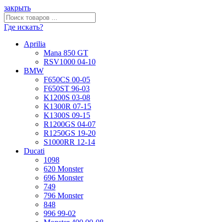
закрыть
Где искать?
Aprilia
Mana 850 GT
RSV1000 04-10
BMW
F650CS 00-05
F650ST 96-03
K1200S 03-08
K1300R 07-15
K1300S 09-15
R1200GS 04-07
R1250GS 19-20
S1000RR 12-14
Ducati
1098
620 Monster
696 Monster
749
796 Monster
848
996 99-02