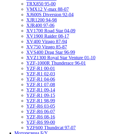
TRX850 95-00
VMX12 V-max 88-07
XJ600S Diversion 92-04
XJR1200 94-98
XJR400 97-06
XV1700 Road Star 04-09
XV1900 Raider 08-17
XV400 Virago 87-94
XV750 Virago 85-87
XVS400 Drag Star 96-99
XVZ1300 Royal Star Venture 01-10
YZF-1000R Thunderace 96-01
YZF-R1 00-01
YZF-R1 02-03
YZF-R1 04-06
YZF-R1 07-08
YZF-R1 09-14
YZF-R1 09-15
YZF-R1 98-99
YZF-R6 03-05
YZF-R6 06-07
YZF-R6 08-16
YZF-R6 99-00
YZF600 Thundrcat 97-07
Моторезина Б/У