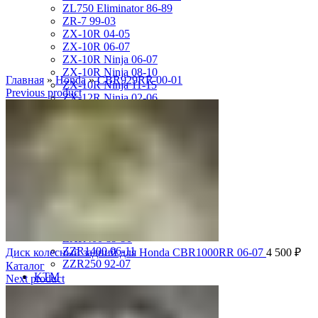
ZL750 Eliminator 86-89
ZR-7 99-03
ZX-10R 04-05
ZX-10R 06-07
ZX-10R Ninja 06-07
ZX-10R Ninja 08-10
Главная
»
Honda
»
CBR929RR 00-01
ZX-10R Ninja 11-15
Previous product
ZX-12R Ninja 02-06
ZX-6R 00-01
ZX-6R 03-04
ZX-6R 05-06
ZX-6R 07-08
ZX-6R 09-17
ZX-6R 13-16
ZX-6R 98-99
ZX-9R 94-97
ZX-9R 98-99
ZX-9R Ninja 00-03
ZXR400 89-90
ZZR1400 06-11
Диск колесный задний для Honda CBR1000RR 06-07
4 500
₽
ZZR250 92-07
Каталог
KTM
Next product
DUKE125 12-16
RC8
SMR950