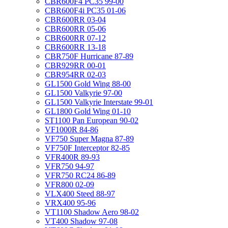
CBR600F4 PC35 99-00
CBR600F4i PC35 01-06
CBR600RR 03-04
CBR600RR 05-06
CBR600RR 07-12
CBR600RR 13-18
CBR750F Hurricane 87-89
CBR929RR 00-01
CBR954RR 02-03
GL1500 Gold Wing 88-00
GL1500 Valkyrie 97-00
GL1500 Valkyrie Interstate 99-01
GL1800 Gold Wing 01-10
ST1100 Pan European 90-02
VF1000R 84-86
VF750 Super Magna 87-89
VF750F Interceptor 82-85
VFR400R 89-93
VFR750 94-97
VFR750 RC24 86-89
VFR800 02-09
VLX400 Steed 88-97
VRX400 95-96
VT1100 Shadow Aero 98-02
VT400 Shadow 97-08