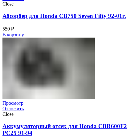
Close
Абсорбер для Honda CB750 Seven Fifty 92-01г.
550
₽
В корзину
Просмотр
Отложить
Close
Аккумуляторный отсек для Honda CBR600F2
PC25 91-94