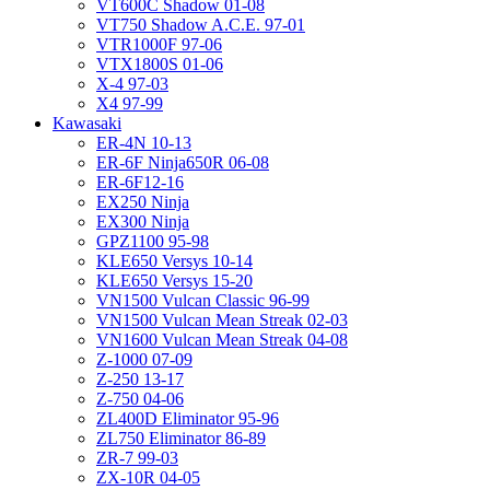
VT600C Shadow 01-08
VT750 Shadow A.C.E. 97-01
VTR1000F 97-06
VTX1800S 01-06
X-4 97-03
X4 97-99
Kawasaki
ER-4N 10-13
ER-6F Ninja650R 06-08
ER-6F12-16
EX250 Ninja
EX300 Ninja
GPZ1100 95-98
KLE650 Versys 10-14
KLE650 Versys 15-20
VN1500 Vulcan Classic 96-99
VN1500 Vulcan Mean Streak 02-03
VN1600 Vulcan Mean Streak 04-08
Z-1000 07-09
Z-250 13-17
Z-750 04-06
ZL400D Eliminator 95-96
ZL750 Eliminator 86-89
ZR-7 99-03
ZX-10R 04-05