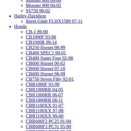
Monster 400 00-08
Monster 900 94-02
SS750 98-02
Harley-Davidson
Street Glide FLHX1580 07-11
Honda
CB-1 89-90
CB1000F 93-96
CB1000R 09-14
CB250 Hornet 98-99
CB400 SPEC1 99-01
CB400 Super Four 92-98
CB600 Hornet 00-02
CB600 Hornet 07-10
CB600 Hornet 98-99
CB750 Seven Fifty 92-01
CBR1000F 93-99
CBR1000RR 04-05
CBR1000RR 06-07
CBR1000RR 08-11
CBR1100XX 01-07
CBR1100XX 97-98
CBR1100XX 99-00
CBR600F2 PC25 91-94
CBR600F3 PC31 95-98