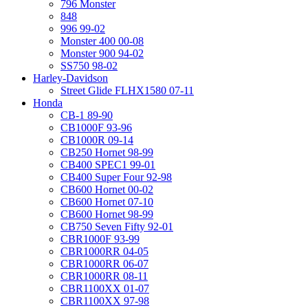
796 Monster
848
996 99-02
Monster 400 00-08
Monster 900 94-02
SS750 98-02
Harley-Davidson
Street Glide FLHX1580 07-11
Honda
CB-1 89-90
CB1000F 93-96
CB1000R 09-14
CB250 Hornet 98-99
CB400 SPEC1 99-01
CB400 Super Four 92-98
CB600 Hornet 00-02
CB600 Hornet 07-10
CB600 Hornet 98-99
CB750 Seven Fifty 92-01
CBR1000F 93-99
CBR1000RR 04-05
CBR1000RR 06-07
CBR1000RR 08-11
CBR1100XX 01-07
CBR1100XX 97-98