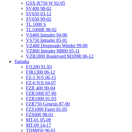
GSX-R750 W 92-95
SV400 98-02
SV650 03-12
SV650 99-02
TL 1000 S
TL1000R 98-02
VS400 Intruder 94-96
VS750 Intruder 85-91
VZ400 Desperado Winder 99-00
VZ800 Intruder M800 05-11
VZR1800 Boulevard M109R 06-12
Yamaha
FJ1200 91-93
FJR1300 06-12
FZ-1 N/S 06-15
FZ-6 N/S 04-07
FZR 400 90-94
FZR1000 87-90
FZR1000 91-93
FZR750 Genesis 87-90
FZS1000 Fazer 01-05
FZS600 98-01
MT-01 05-09
MT-09 14-17
TDM850 96-01