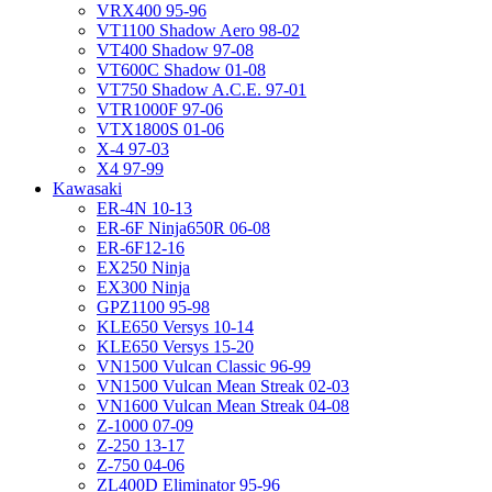
VRX400 95-96
VT1100 Shadow Aero 98-02
VT400 Shadow 97-08
VT600C Shadow 01-08
VT750 Shadow A.C.E. 97-01
VTR1000F 97-06
VTX1800S 01-06
X-4 97-03
X4 97-99
Kawasaki
ER-4N 10-13
ER-6F Ninja650R 06-08
ER-6F12-16
EX250 Ninja
EX300 Ninja
GPZ1100 95-98
KLE650 Versys 10-14
KLE650 Versys 15-20
VN1500 Vulcan Classic 96-99
VN1500 Vulcan Mean Streak 02-03
VN1600 Vulcan Mean Streak 04-08
Z-1000 07-09
Z-250 13-17
Z-750 04-06
ZL400D Eliminator 95-96