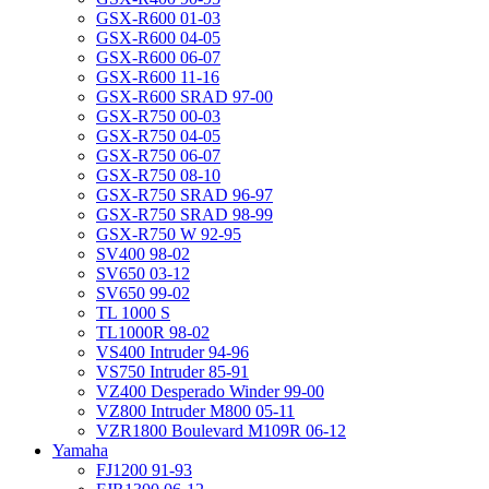
GSX-R600 01-03
GSX-R600 04-05
GSX-R600 06-07
GSX-R600 11-16
GSX-R600 SRAD 97-00
GSX-R750 00-03
GSX-R750 04-05
GSX-R750 06-07
GSX-R750 08-10
GSX-R750 SRAD 96-97
GSX-R750 SRAD 98-99
GSX-R750 W 92-95
SV400 98-02
SV650 03-12
SV650 99-02
TL 1000 S
TL1000R 98-02
VS400 Intruder 94-96
VS750 Intruder 85-91
VZ400 Desperado Winder 99-00
VZ800 Intruder M800 05-11
VZR1800 Boulevard M109R 06-12
Yamaha
FJ1200 91-93