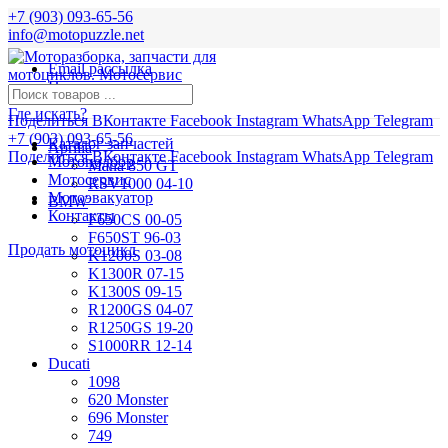
+7 (903) 093-65-56
info@motopuzzle.net
Email рассылка
Новости
Где искать?
Поделиться ВКонтакте
Facebook
Instagram
WhatsApp
Telegram
+7 (903) 093-65-56
Каталог запчастей
Aprilia
Поделиться ВКонтакте
Facebook
Instagram
WhatsApp
Telegram
Мотоподбор
Mana 850 GT
Мотосервис
RSV1000 04-10
Мотоэвакуатор
BMW
Контакты
F650CS 00-05
F650ST 96-03
Продать мотоцикл
K1200S 03-08
K1300R 07-15
K1300S 09-15
R1200GS 04-07
R1250GS 19-20
S1000RR 12-14
Ducati
1098
620 Monster
696 Monster
749