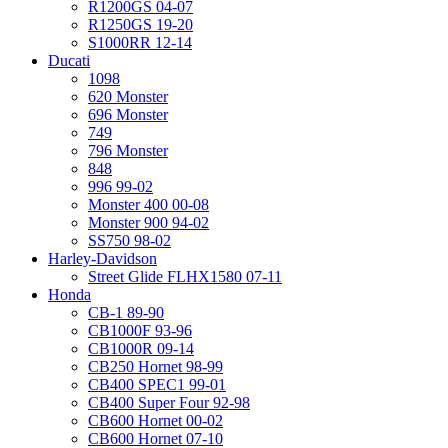
R1200GS 04-07
R1250GS 19-20
S1000RR 12-14
Ducati
1098
620 Monster
696 Monster
749
796 Monster
848
996 99-02
Monster 400 00-08
Monster 900 94-02
SS750 98-02
Harley-Davidson
Street Glide FLHX1580 07-11
Honda
CB-1 89-90
CB1000F 93-96
CB1000R 09-14
CB250 Hornet 98-99
CB400 SPEC1 99-01
CB400 Super Four 92-98
CB600 Hornet 00-02
CB600 Hornet 07-10