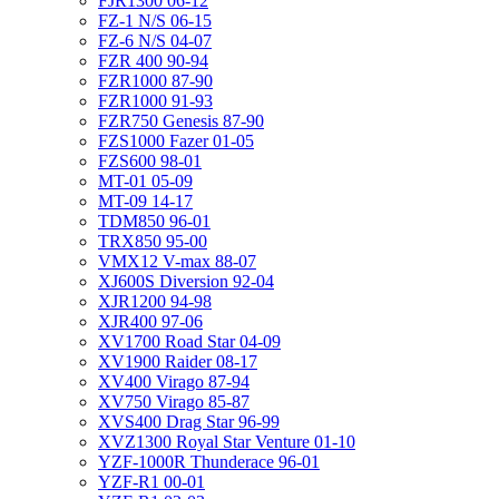
FJR1300 06-12
FZ-1 N/S 06-15
FZ-6 N/S 04-07
FZR 400 90-94
FZR1000 87-90
FZR1000 91-93
FZR750 Genesis 87-90
FZS1000 Fazer 01-05
FZS600 98-01
MT-01 05-09
MT-09 14-17
TDM850 96-01
TRX850 95-00
VMX12 V-max 88-07
XJ600S Diversion 92-04
XJR1200 94-98
XJR400 97-06
XV1700 Road Star 04-09
XV1900 Raider 08-17
XV400 Virago 87-94
XV750 Virago 85-87
XVS400 Drag Star 96-99
XVZ1300 Royal Star Venture 01-10
YZF-1000R Thunderace 96-01
YZF-R1 00-01