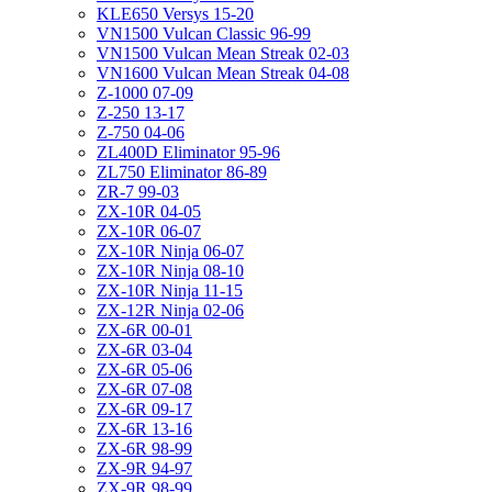
KLE650 Versys 15-20
VN1500 Vulcan Classic 96-99
VN1500 Vulcan Mean Streak 02-03
VN1600 Vulcan Mean Streak 04-08
Z-1000 07-09
Z-250 13-17
Z-750 04-06
ZL400D Eliminator 95-96
ZL750 Eliminator 86-89
ZR-7 99-03
ZX-10R 04-05
ZX-10R 06-07
ZX-10R Ninja 06-07
ZX-10R Ninja 08-10
ZX-10R Ninja 11-15
ZX-12R Ninja 02-06
ZX-6R 00-01
ZX-6R 03-04
ZX-6R 05-06
ZX-6R 07-08
ZX-6R 09-17
ZX-6R 13-16
ZX-6R 98-99
ZX-9R 94-97
ZX-9R 98-99