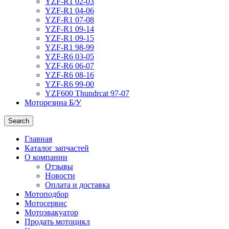
YZF-R1 02-03
YZF-R1 04-06
YZF-R1 07-08
YZF-R1 09-14
YZF-R1 09-15
YZF-R1 98-99
YZF-R6 03-05
YZF-R6 06-07
YZF-R6 08-16
YZF-R6 99-00
YZF600 Thundrcat 97-07
Моторезина Б/У
Search
Главная
Каталог запчастей
О компании
Отзывы
Новости
Оплата и доставка
Мотоподбор
Мотосервис
Мотоэвакуатор
Продать мотоцикл