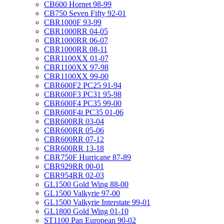
CB600 Hornet 98-99
CB750 Seven Fifty 92-01
CBR1000F 93-99
CBR1000RR 04-05
CBR1000RR 06-07
CBR1000RR 08-11
CBR1100XX 01-07
CBR1100XX 97-98
CBR1100XX 99-00
CBR600F2 PC25 91-94
CBR600F3 PC31 95-98
CBR600F4 PC35 99-00
CBR600F4i PC35 01-06
CBR600RR 03-04
CBR600RR 05-06
CBR600RR 07-12
CBR600RR 13-18
CBR750F Hurricane 87-89
CBR929RR 00-01
CBR954RR 02-03
GL1500 Gold Wing 88-00
GL1500 Valkyrie 97-00
GL1500 Valkyrie Interstate 99-01
GL1800 Gold Wing 01-10
ST1100 Pan European 90-02