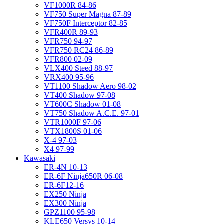
VF1000R 84-86
VF750 Super Magna 87-89
VF750F Interceptor 82-85
VFR400R 89-93
VFR750 94-97
VFR750 RC24 86-89
VFR800 02-09
VLX400 Steed 88-97
VRX400 95-96
VT1100 Shadow Aero 98-02
VT400 Shadow 97-08
VT600C Shadow 01-08
VT750 Shadow A.C.E. 97-01
VTR1000F 97-06
VTX1800S 01-06
X-4 97-03
X4 97-99
Kawasaki
ER-4N 10-13
ER-6F Ninja650R 06-08
ER-6F12-16
EX250 Ninja
EX300 Ninja
GPZ1100 95-98
KLE650 Versys 10-14