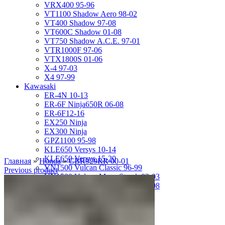
VRX400 95-96
VT1100 Shadow Aero 98-02
VT400 Shadow 97-08
VT600C Shadow 01-08
VT750 Shadow A.C.E. 97-01
VTR1000F 97-06
VTX1800S 01-06
X-4 97-03
X4 97-99
Kawasaki
ER-4N 10-13
ER-6F Ninja650R 06-08
ER-6F12-16
EX250 Ninja
EX300 Ninja
GPZ1100 95-98
KLE650 Versys 10-14
KLE650 Versys 15-20
Главная
»
Honda
»
CBR929RR 00-01
VN1500 Vulcan Classic 96-99
Previous product
VN1500 Vulcan Mean Streak 02-03
VN1600 Vulcan Mean Streak 04-08
Z-1000 07-09
Z-250 13-17
Z-750 04-06
ZL400D Eliminator 95-96