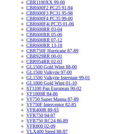
CBR1100XX 99-00
CBR600F2 PC25 91-94
CBR600F3 PC31 95-98
CBR600F4 PC35 99-00
CBR600F4i PC35 01-06
CBR600RR 03-04
CBR600RR 05-06
CBR600RR 07-12
CBR600RR 13-18
CBR750F Hurricane 87-89
CBR929RR 00-01
CBR954RR 02-03
GL1500 Gold Wing 88-00
GL1500 Valkyrie 97-00
GL1500 Valkyrie Interstate 99-01
GL1800 Gold Wing 01-10
ST1100 Pan European 90-02
VF1000R 84-86
VF750 Super Magna 87-89
VF750F Interceptor 82-85
VFR400R 89-93
VFR750 94-97
VFR750 RC24 86-89
VFR800 02-09
VLX400 Steed 88-97