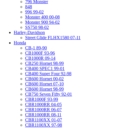
796 Monster
848
996 99-02
Monster 400 00-08
Monster 900 94-02
SS750 98-02
Harley-Davidson
Street Glide FLHX1580 07-11
Honda
CB-1 89-90
CB1000F 93-96
CB1000R 09-14
CB250 Hornet 98-99
CB400 SPEC1 99-01
CB400 Super Four 92-98
CB600 Hornet 00-02
CB600 Hornet 07-10
CB600 Hornet 98-99
CB750 Seven Fifty 92-01
CBR1000F 93-99
CBR1000RR 04-05
CBR1000RR 06-07
CBR1000RR 08-11
CBR1100XX 01-07
CBR1100XX 97-98