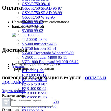
GSX-R750 08-10
Оплата
GSX-R750 SRAD 96-97
GSX-R750 SRAD 98-99
GSX-R750 W 92-95
SV400 98-02
Наличными в пункте самовывоза
SV650 03-12
Банковской картой
SV650 99-02
TL 1000 S
TL1000R 98-02
VS400 Intruder 94-96
VS750 Intruder 85-91
Доставка
VZ400 Desperado Winder 99-00
VZ800 Intruder M800 05-11
VZR1800 Boulevard M109R 06-12
Бесплатно доставляем до ТК
Yamaha
Транспортная накладная
FJ1200 91-93
FJR1300 06-12
ПОДРОБНАЯ ИНФОРМАЦИЯ В РАЗДЕЛЕ
ОПЛАТА И
FZ-1 N/S 06-15
ДОСТАВКА
FZ-6 N/S 04-07
FZR 400 90-94
Задать вопрос
FZR1000 87-90
Комментарии
FZR1000 91-93
FZR750 Genesis 87-90
FZS1000 Fazer 01-05
Отправить
FZS600 98-01