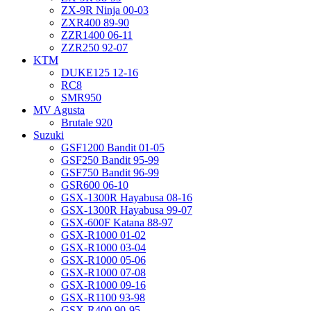
ZX-9R Ninja 00-03
ZXR400 89-90
ZZR1400 06-11
ZZR250 92-07
KTM
DUKE125 12-16
RC8
SMR950
MV Agusta
Brutale 920
Suzuki
GSF1200 Bandit 01-05
GSF250 Bandit 95-99
GSF750 Bandit 96-99
GSR600 06-10
GSX-1300R Hayabusa 08-16
GSX-1300R Hayabusa 99-07
GSX-600F Katana 88-97
GSX-R1000 01-02
GSX-R1000 03-04
GSX-R1000 05-06
GSX-R1000 07-08
GSX-R1000 09-16
GSX-R1100 93-98
GSX-R400 90-95