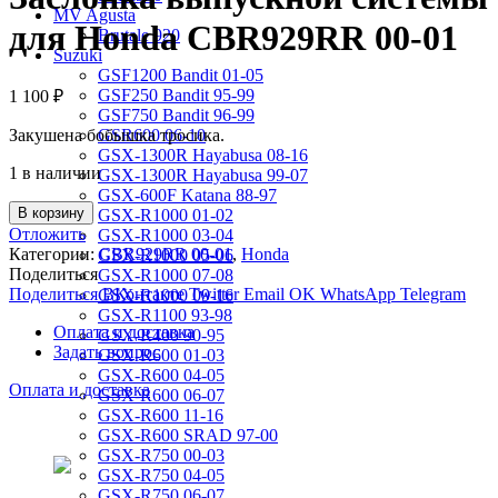
MV Agusta
для Honda CBR929RR 00-01
Brutale 920
Suzuki
GSF1200 Bandit 01-05
GSF250 Bandit 95-99
1 100
₽
GSF750 Bandit 96-99
Закушена бобышка тросика.
GSR600 06-10
GSX-1300R Hayabusa 08-16
1 в наличии
GSX-1300R Hayabusa 99-07
GSX-600F Katana 88-97
В корзину
GSX-R1000 01-02
Отложить
GSX-R1000 03-04
Категории:
CBR929RR 00-01
,
Honda
GSX-R1000 05-06
Поделиться
GSX-R1000 07-08
Поделиться ВКонтакте
Twitter
Email
OK
WhatsApp
Telegram
GSX-R1000 09-16
GSX-R1100 93-98
Оплата и доставка
GSX-R400 90-95
Задать вопрос
GSX-R600 01-03
GSX-R600 04-05
Оплата и доставка
GSX-R600 06-07
GSX-R600 11-16
GSX-R600 SRAD 97-00
GSX-R750 00-03
GSX-R750 04-05
GSX-R750 06-07