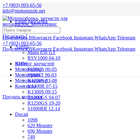
+7 (903) 093-65-56
info@motopuzzle.net
Email рассылка
Новости
Где искать?
Поделиться ВКонтакте
Facebook
Instagram
WhatsApp
Telegram
+7 (903) 093-65-56
Aprilia
Поделиться ВКонтакте
Facebook
Instagram
WhatsApp
Telegram
Mana 850 GT
RSV1000 04-10
BMW
Каталог запчастей
Мотоподбор
F650CS 00-05
Мотосервис
F650ST 96-03
Мотоэвакуатор
K1200S 03-08
Контакты
K1300R 07-15
K1300S 09-15
Продать мотоцикл
R1200GS 04-07
R1250GS 19-20
S1000RR 12-14
Ducati
1098
620 Monster
696 Monster
749