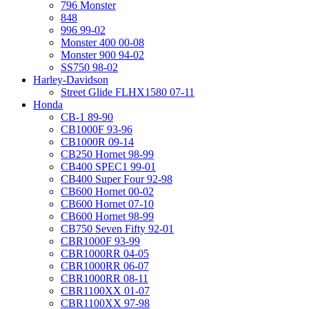
796 Monster
848
996 99-02
Monster 400 00-08
Monster 900 94-02
SS750 98-02
Harley-Davidson
Street Glide FLHX1580 07-11
Honda
CB-1 89-90
CB1000F 93-96
CB1000R 09-14
CB250 Hornet 98-99
CB400 SPEC1 99-01
CB400 Super Four 92-98
CB600 Hornet 00-02
CB600 Hornet 07-10
CB600 Hornet 98-99
CB750 Seven Fifty 92-01
CBR1000F 93-99
CBR1000RR 04-05
CBR1000RR 06-07
CBR1000RR 08-11
CBR1100XX 01-07
CBR1100XX 97-98