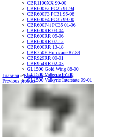
CBR1100XX 99-00
CBR600F2 PC25 91-94
CBR600F3 PC31 95-98
CBR600F4 PC35 99-00
CBR600F4i PC35 01-06
CBR600RR 03-04
CBR600RR 05-06
CBR600RR 07-12
CBR600RR 13-18
CBR750F Hurricane 87-89
CBR929RR 00-01
CBR954RR 02-03
GL1500 Gold Wing 88-00
GL1500 Valkyrie 97-00
Главная
»
Kawasaki
»
ER-6F12-16
GL1500 Valkyrie Interstate 99-01
Previous product
GL1800 Gold Wing 01-10
ST1100 Pan European 90-02
VF1000R 84-86
VF750 Super Magna 87-89
VF750F Interceptor 82-85
VFR400R 89-93
VFR750 94-97
VFR750 RC24 86-89
VFR800 02-09
VLX400 Steed 88-97