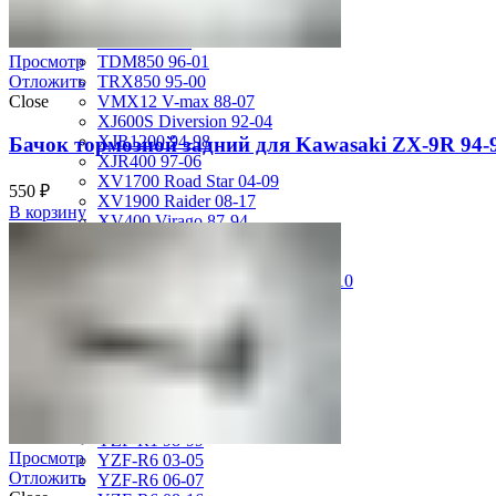
FZS600 98-01
MT-01 05-09
MT-09 14-17
TDM850 96-01
Просмотр
TRX850 95-00
Отложить
VMX12 V-max 88-07
Close
XJ600S Diversion 92-04
XJR1200 94-98
Бачок тормозной задний для Kawasaki ZX-9R 94-
XJR400 97-06
XV1700 Road Star 04-09
550
₽
XV1900 Raider 08-17
В корзину
XV400 Virago 87-94
XV750 Virago 85-87
XVS400 Drag Star 96-99
XVZ1300 Royal Star Venture 01-10
YZF-1000R Thunderace 96-01
YZF-R1 00-01
YZF-R1 02-03
YZF-R1 04-06
YZF-R1 07-08
YZF-R1 09-14
YZF-R1 09-15
YZF-R1 98-99
Просмотр
YZF-R6 03-05
Отложить
YZF-R6 06-07