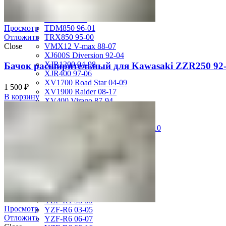
FZS600 98-01
MT-01 05-09
MT-09 14-17
TDM850 96-01
Просмотр
TRX850 95-00
Отложить
VMX12 V-max 88-07
Close
XJ600S Diversion 92-04
XJR1200 94-98
Бачок расширительный для Kawasaki ZZR250 92-
XJR400 97-06
XV1700 Road Star 04-09
1 500
₽
XV1900 Raider 08-17
В корзину
XV400 Virago 87-94
XV750 Virago 85-87
XVS400 Drag Star 96-99
XVZ1300 Royal Star Venture 01-10
YZF-1000R Thunderace 96-01
YZF-R1 00-01
YZF-R1 02-03
YZF-R1 04-06
YZF-R1 07-08
YZF-R1 09-14
YZF-R1 09-15
YZF-R1 98-99
Просмотр
YZF-R6 03-05
Отложить
YZF-R6 06-07