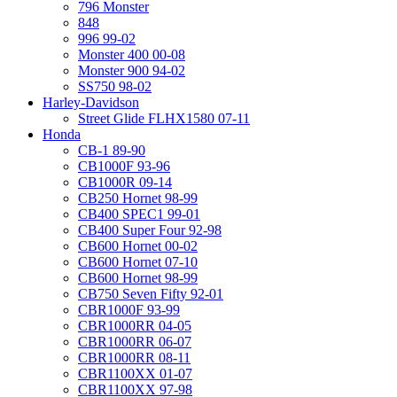
796 Monster
848
996 99-02
Monster 400 00-08
Monster 900 94-02
SS750 98-02
Harley-Davidson
Street Glide FLHX1580 07-11
Honda
CB-1 89-90
CB1000F 93-96
CB1000R 09-14
CB250 Hornet 98-99
CB400 SPEC1 99-01
CB400 Super Four 92-98
CB600 Hornet 00-02
CB600 Hornet 07-10
CB600 Hornet 98-99
CB750 Seven Fifty 92-01
CBR1000F 93-99
CBR1000RR 04-05
CBR1000RR 06-07
CBR1000RR 08-11
CBR1100XX 01-07
CBR1100XX 97-98