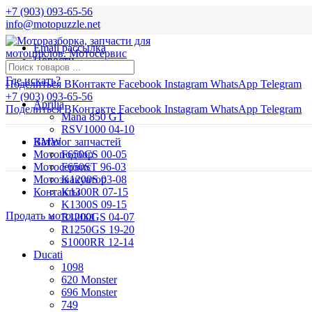
+7 (903) 093-65-56
info@motopuzzle.net
Email рассылка
Новости
Где искать?
Поделиться ВКонтакте
Facebook
Instagram
WhatsApp
Telegram
+7 (903) 093-65-56
Aprilia
Поделиться ВКонтакте
Facebook
Instagram
WhatsApp
Telegram
Mana 850 GT
RSV1000 04-10
BMW
Каталог запчастей
Мотоподбор
F650CS 00-05
Мотосервис
F650ST 96-03
Мотоэвакуатор
K1200S 03-08
Контакты
K1300R 07-15
K1300S 09-15
Продать мотоцикл
R1200GS 04-07
R1250GS 19-20
S1000RR 12-14
Ducati
1098
620 Monster
696 Monster
749