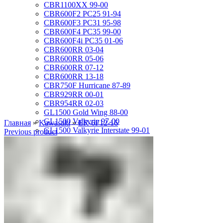
CBR1100XX 99-00
CBR600F2 PC25 91-94
CBR600F3 PC31 95-98
CBR600F4 PC35 99-00
CBR600F4i PC35 01-06
CBR600RR 03-04
CBR600RR 05-06
CBR600RR 07-12
CBR600RR 13-18
CBR750F Hurricane 87-89
CBR929RR 00-01
CBR954RR 02-03
GL1500 Gold Wing 88-00
GL1500 Valkyrie 97-00
Главная
»
Kawasaki
»
ER-6F12-16
GL1500 Valkyrie Interstate 99-01
Previous product
GL1800 Gold Wing 01-10
ST1100 Pan European 90-02
VF1000R 84-86
VF750 Super Magna 87-89
VF750F Interceptor 82-85
VFR400R 89-93
VFR750 94-97
VFR750 RC24 86-89
VFR800 02-09
VLX400 Steed 88-97