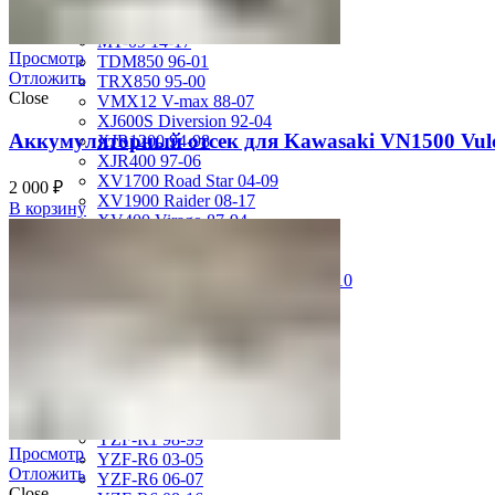
FZS600 98-01
MT-01 05-09
MT-09 14-17
Просмотр
TDM850 96-01
Отложить
TRX850 95-00
Close
VMX12 V-max 88-07
XJ600S Diversion 92-04
Аккумуляторный отсек для Kawasaki VN1500 Vulc
XJR1200 94-98
XJR400 97-06
XV1700 Road Star 04-09
2 000
₽
XV1900 Raider 08-17
В корзину
XV400 Virago 87-94
XV750 Virago 85-87
XVS400 Drag Star 96-99
XVZ1300 Royal Star Venture 01-10
YZF-1000R Thunderace 96-01
YZF-R1 00-01
YZF-R1 02-03
YZF-R1 04-06
YZF-R1 07-08
YZF-R1 09-14
YZF-R1 09-15
YZF-R1 98-99
Просмотр
YZF-R6 03-05
Отложить
YZF-R6 06-07
Close