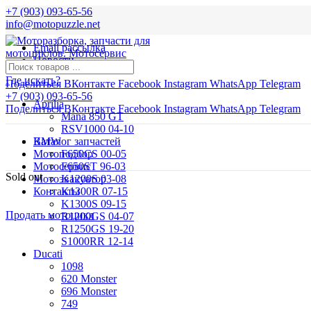
+7 (903) 093-65-56
info@motopuzzle.net
Email рассылка
Новости
Где искать?
Поделиться ВКонтакте
Facebook
Instagram
WhatsApp
Telegram
+7 (903) 093-65-56
Aprilia
Поделиться ВКонтакте
Facebook
Instagram
WhatsApp
Telegram
Mana 850 GT
RSV1000 04-10
BMW
Каталог запчастей
Мотоподбор
F650CS 00-05
Мотосервис
F650ST 96-03
Sold out
Мотоэвакуатор
K1200S 03-08
Контакты
K1300R 07-15
K1300S 09-15
Продать мотоцикл
R1200GS 04-07
R1250GS 19-20
S1000RR 12-14
Ducati
1098
620 Monster
696 Monster
749