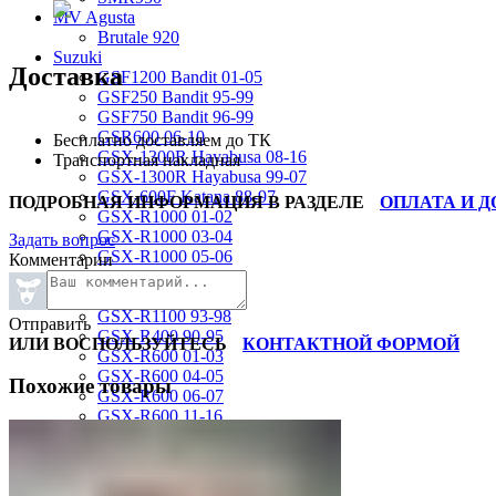
MV Agusta
Brutale 920
Suzuki
Доставка
GSF1200 Bandit 01-05
GSF250 Bandit 95-99
GSF750 Bandit 96-99
GSR600 06-10
Бесплатно доставляем до ТК
GSX-1300R Hayabusa 08-16
Транспортная накладная
GSX-1300R Hayabusa 99-07
GSX-600F Katana 88-97
ПОДРОБНАЯ ИНФОРМАЦИЯ В РАЗДЕЛЕ
ОПЛАТА И 
GSX-R1000 01-02
GSX-R1000 03-04
Задать вопрос
GSX-R1000 05-06
Комментарии
GSX-R1000 07-08
GSX-R1000 09-16
GSX-R1100 93-98
Отправить
GSX-R400 90-95
ИЛИ ВОСПОЛЬЗУЙТЕСЬ
КОНТАКТНОЙ ФОРМОЙ
GSX-R600 01-03
GSX-R600 04-05
Похожие товары
GSX-R600 06-07
GSX-R600 11-16
GSX-R600 SRAD 97-00
GSX-R750 00-03
GSX-R750 04-05
GSX-R750 06-07