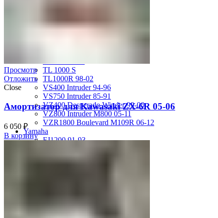
GSX-R750 08-10
GSX-R750 SRAD 96-97
GSX-R750 SRAD 98-99
GSX-R750 W 92-95
SV400 98-02
SV650 03-12
SV650 99-02
Просмотр
TL 1000 S
Отложить
TL1000R 98-02
Close
VS400 Intruder 94-96
VS750 Intruder 85-91
VZ400 Desperado Winder 99-00
Амортизатор для Kawasaki ZX-6R 05-06
VZ800 Intruder M800 05-11
VZR1800 Boulevard M109R 06-12
6 050
₽
Yamaha
В корзину
FJ1200 91-93
FJR1300 06-12
FZ-1 N/S 06-15
FZ-6 N/S 04-07
FZR 400 90-94
FZR1000 87-90
FZR1000 91-93
FZR750 Genesis 87-90
FZS1000 Fazer 01-05