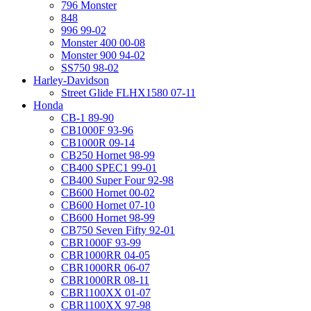
796 Monster
848
996 99-02
Monster 400 00-08
Monster 900 94-02
SS750 98-02
Harley-Davidson
Street Glide FLHX1580 07-11
Honda
CB-1 89-90
CB1000F 93-96
CB1000R 09-14
CB250 Hornet 98-99
CB400 SPEC1 99-01
CB400 Super Four 92-98
CB600 Hornet 00-02
CB600 Hornet 07-10
CB600 Hornet 98-99
CB750 Seven Fifty 92-01
CBR1000F 93-99
CBR1000RR 04-05
CBR1000RR 06-07
CBR1000RR 08-11
CBR1100XX 01-07
CBR1100XX 97-98