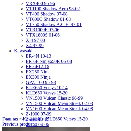
VRX400 95-96
VT1100 Shadow Aero 98-02
VT400 Shadow 97-08
VT600C Shadow 01-08
VT750 Shadow A.C.E. 97-01
VTR1000F 97-06
VTX1800S 01-06
X-4 97-03
X4 97-99
Kawasaki
ER-4N 10-13
ER-6F Ninja650R 06-08
ER-6F12-16
EX250 Ninja
EX300 Ninja
GPZ1100 95-98
KLE650 Versys 10-14
KLE650 Versys 15-20
VN1500 Vulcan Classic 96-99
VN1500 Vulcan Mean Streak 02-03
VN1600 Vulcan Mean Streak 04-08
Z-1000 07-09
Главная
»
Kawasaki
»
KLE650 Versys 15-20
Z-250 13-17
Previous product
Z-750 04-06
ZL400D Eliminator 95-96