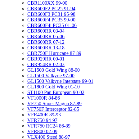
CBR1100XX 99-00
CBR600F2 PC25 91-94
CBR600F3 PC31 95-98
CBR600F4 PC35 99-00
CBR600F4i PC35 01-06
CBR600RR 03-04
CBR600RR 05-06
CBR600RR 07-12
CBR600RR 13-18
CBR750F Hurricane 87-89
CBR929RR 00-01
CBR954RR 02-03
GL1500 Gold Wing 88-00
GL1500 Valkyrie 97-00
GL1500 Valkyrie Interstate 99-01
GL1800 Gold Wing 01-10
ST1100 Pan European 90-02
VF1000R 84-86
VF750 Super Magna 87-89
VF750F Interceptor 82-85
VFR400R 89-93
VFR750 94-97
VFR750 RC24 86-89
VFR800 02-09
VLX400 Steed 88-97