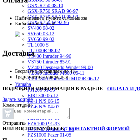
GSX-R750 08-10
GSX-R750 SRAD 96-97
GSX-R750 SRAD 98-99
Наличными в пункте самовывоза
GSX-R750 W 92-95
Банковской картой
SV400 98-02
SV650 03-12
SV650 99-02
TL 1000 S
TL1000R 98-02
Доставка
VS400 Intruder 94-96
VS750 Intruder 85-91
VZ400 Desperado Winder 99-00
Бесплатно доставляем до ТК
VZ800 Intruder M800 05-11
Транспортная накладная
VZR1800 Boulevard M109R 06-12
Yamaha
ПОДРОБНАЯ ИНФОРМАЦИЯ В РАЗДЕЛЕ
ОПЛАТА И 
FJ1200 91-93
FJR1300 06-12
Задать вопрос
FZ-1 N/S 06-15
Комментарии
FZ-6 N/S 04-07
FZR 400 90-94
FZR1000 87-90
Отправить
FZR1000 91-93
ИЛИ ВОСПОЛЬЗУЙТЕСЬ
КОНТАКТНОЙ ФОРМОЙ
FZR750 Genesis 87-90
FZS1000 Fazer 01-05