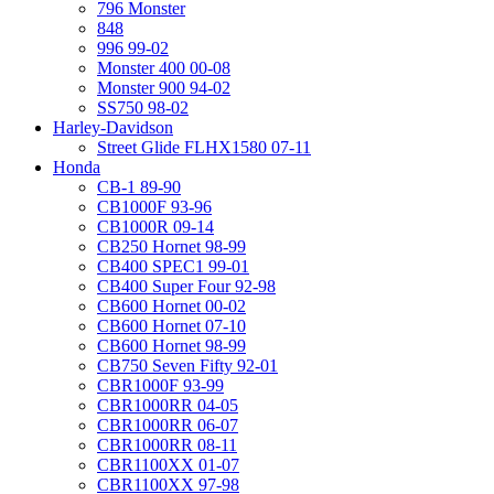
796 Monster
848
996 99-02
Monster 400 00-08
Monster 900 94-02
SS750 98-02
Harley-Davidson
Street Glide FLHX1580 07-11
Honda
CB-1 89-90
CB1000F 93-96
CB1000R 09-14
CB250 Hornet 98-99
CB400 SPEC1 99-01
CB400 Super Four 92-98
CB600 Hornet 00-02
CB600 Hornet 07-10
CB600 Hornet 98-99
CB750 Seven Fifty 92-01
CBR1000F 93-99
CBR1000RR 04-05
CBR1000RR 06-07
CBR1000RR 08-11
CBR1100XX 01-07
CBR1100XX 97-98