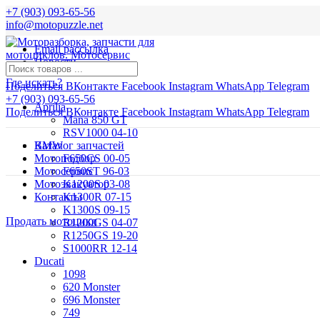
+7 (903) 093-65-56
info@motopuzzle.net
Email рассылка
Новости
Где искать?
Поделиться ВКонтакте
Facebook
Instagram
WhatsApp
Telegram
+7 (903) 093-65-56
Aprilia
Поделиться ВКонтакте
Facebook
Instagram
WhatsApp
Telegram
Mana 850 GT
RSV1000 04-10
BMW
Каталог запчастей
Мотоподбор
F650CS 00-05
Мотосервис
F650ST 96-03
Мотоэвакуатор
K1200S 03-08
Контакты
K1300R 07-15
K1300S 09-15
Продать мотоцикл
R1200GS 04-07
R1250GS 19-20
S1000RR 12-14
Ducati
1098
620 Monster
696 Monster
749