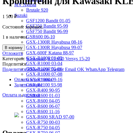
Кронштейн для Kawasaki KLE6
MV Agusta
Brutale 920
Suzuki
1 500
₽
GSF1200 Bandit 01-05
GSF250 Bandit 95-99
Состояние хорошее.
GSF750 Bandit 96-99
GSR600 06-10
1 в наличии
GSX-1300R Hayabusa 08-16
GSX-1300R Hayabusa 99-07
В корзину
GSX-600F Katana 88-97
Отложить
GSX-R1000 01-02
Категории:
Kawasaki
,
KLE650 Versys 15-20
GSX-R1000 03-04
Поделиться
GSX-R1000 05-06
Поделиться ВКонтакте
Twitter
Email
OK
WhatsApp
Telegram
GSX-R1000 07-08
Оплата и доставка
GSX-R1000 09-16
Задать вопрос
GSX-R1100 93-98
GSX-R400 90-95
Оплата и доставка
GSX-R600 01-03
GSX-R600 04-05
GSX-R600 06-07
GSX-R600 11-16
GSX-R600 SRAD 97-00
GSX-R750 00-03
GSX-R750 04-05
Оплата
GSX-R750 06-07