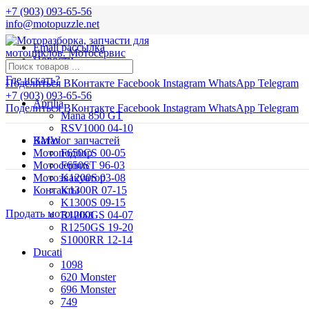
+7 (903) 093-65-56
info@motopuzzle.net
Email рассылка
Новости
Где искать?
Поделиться ВКонтакте
Facebook
Instagram
WhatsApp
Telegram
+7 (903) 093-65-56
Aprilia
Поделиться ВКонтакте
Facebook
Instagram
WhatsApp
Telegram
Mana 850 GT
RSV1000 04-10
BMW
Каталог запчастей
Мотоподбор
F650CS 00-05
Мотосервис
F650ST 96-03
Мотоэвакуатор
K1200S 03-08
Контакты
K1300R 07-15
K1300S 09-15
Продать мотоцикл
R1200GS 04-07
R1250GS 19-20
S1000RR 12-14
Ducati
1098
620 Monster
696 Monster
749