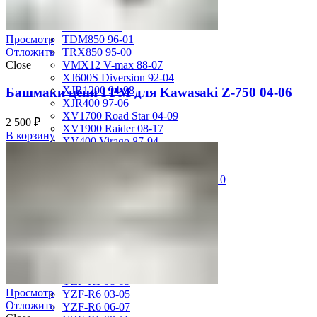
FZS600 98-01
MT-01 05-09
MT-09 14-17
TDM850 96-01
Просмотр
TRX850 95-00
Отложить
VMX12 V-max 88-07
Close
XJ600S Diversion 92-04
XJR1200 94-98
Башмаки цепи ГРМ для Kawasaki Z-750 04-06
XJR400 97-06
XV1700 Road Star 04-09
2 500
₽
XV1900 Raider 08-17
В корзину
XV400 Virago 87-94
XV750 Virago 85-87
XVS400 Drag Star 96-99
XVZ1300 Royal Star Venture 01-10
YZF-1000R Thunderace 96-01
YZF-R1 00-01
YZF-R1 02-03
YZF-R1 04-06
YZF-R1 07-08
YZF-R1 09-14
YZF-R1 09-15
YZF-R1 98-99
Просмотр
YZF-R6 03-05
Отложить
YZF-R6 06-07