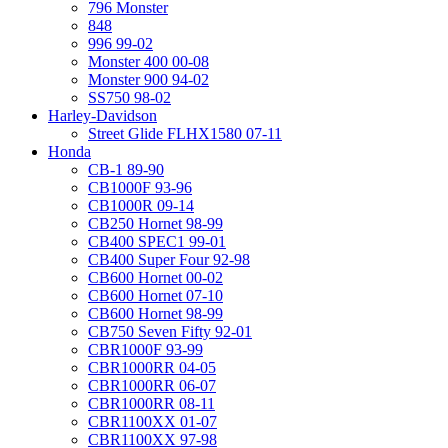
796 Monster
848
996 99-02
Monster 400 00-08
Monster 900 94-02
SS750 98-02
Harley-Davidson
Street Glide FLHX1580 07-11
Honda
CB-1 89-90
CB1000F 93-96
CB1000R 09-14
CB250 Hornet 98-99
CB400 SPEC1 99-01
CB400 Super Four 92-98
CB600 Hornet 00-02
CB600 Hornet 07-10
CB600 Hornet 98-99
CB750 Seven Fifty 92-01
CBR1000F 93-99
CBR1000RR 04-05
CBR1000RR 06-07
CBR1000RR 08-11
CBR1100XX 01-07
CBR1100XX 97-98