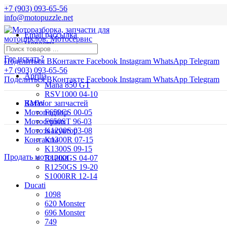
+7 (903) 093-65-56
info@motopuzzle.net
Email рассылка
Новости
Где искать?
Поделиться ВКонтакте
Facebook
Instagram
WhatsApp
Telegram
+7 (903) 093-65-56
Aprilia
Поделиться ВКонтакте
Facebook
Instagram
WhatsApp
Telegram
Mana 850 GT
RSV1000 04-10
BMW
Каталог запчастей
Мотоподбор
F650CS 00-05
Мотосервис
F650ST 96-03
Мотоэвакуатор
K1200S 03-08
Контакты
K1300R 07-15
K1300S 09-15
Продать мотоцикл
R1200GS 04-07
R1250GS 19-20
S1000RR 12-14
Ducati
1098
620 Monster
696 Monster
749