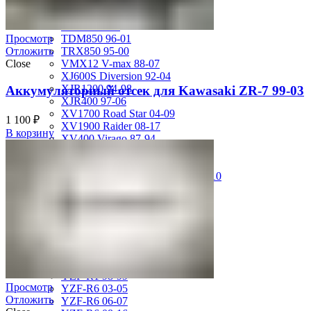
FZS600 98-01
MT-01 05-09
MT-09 14-17
TDM850 96-01
Просмотр
TRX850 95-00
Отложить
VMX12 V-max 88-07
Close
XJ600S Diversion 92-04
XJR1200 94-98
Аккумуляторный отсек для Kawasaki ZR-7 99-03
XJR400 97-06
XV1700 Road Star 04-09
1 100
₽
XV1900 Raider 08-17
В корзину
XV400 Virago 87-94
XV750 Virago 85-87
XVS400 Drag Star 96-99
XVZ1300 Royal Star Venture 01-10
YZF-1000R Thunderace 96-01
YZF-R1 00-01
YZF-R1 02-03
YZF-R1 04-06
YZF-R1 07-08
YZF-R1 09-14
YZF-R1 09-15
YZF-R1 98-99
Просмотр
YZF-R6 03-05
Отложить
YZF-R6 06-07