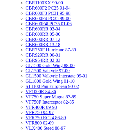
CBR1100XX 99-00
CBR600F2 PC25 91-94
CBR600F3 PC31 95-98
CBR600F4 PC35 99-00
CBR600F4i PC35 01-06
CBR600RR 03-04
CBR600RR 05-06
CBR600RR 07-12
CBR600RR 13-18
CBR750F Hurricane 87-89
CBR929RR 00-01
CBR954RR 02-03
GL1500 Gold Wing 88-00
GL1500 Valkyrie 97-00
GL1500 Valkyrie Interstate 99-01
GL1800 Gold Wing 01-10
ST1100 Pan European 90-02
VF1000R 84-86
VF750 Super Magna 87-89
VF750F Interceptor 82-85
VFR400R 89-93
VFR750 94-97
VFR750 RC24 86-89
VFR800 02-09
VLX400 Steed 88-97