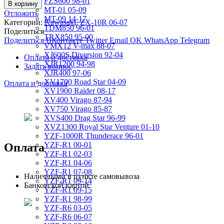
FZS600 98-01
В корзину
MT-01 05-09
Отложить
MT-09 14-17
Категории:
Kawasaki
,
ZX-10R 06-07
TDM850 96-01
Поделиться
TRX850 95-00
Поделиться ВКонтакте
Twitter
Email
OK
WhatsApp
Telegram
VMX12 V-max 88-07
XJ600S Diversion 92-04
Оплата и доставка
XJR1200 94-98
Задать вопрос
XJR400 97-06
XV1700 Road Star 04-09
Оплата и доставка
XV1900 Raider 08-17
XV400 Virago 87-94
XV750 Virago 85-87
XVS400 Drag Star 96-99
XVZ1300 Royal Star Venture 01-10
YZF-1000R Thunderace 96-01
YZF-R1 00-01
Оплата
YZF-R1 02-03
YZF-R1 04-06
YZF-R1 07-08
Наличными в пункте самовывоза
YZF-R1 09-14
Банковской картой
YZF-R1 09-15
YZF-R1 98-99
YZF-R6 03-05
YZF-R6 06-07