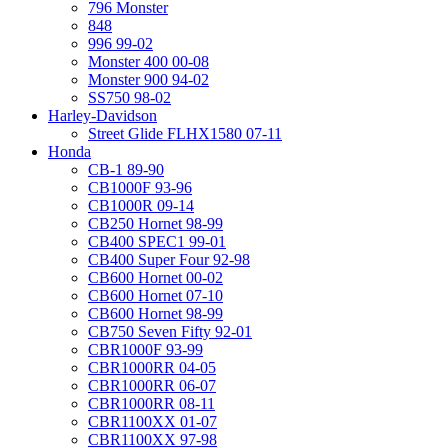
796 Monster
848
996 99-02
Monster 400 00-08
Monster 900 94-02
SS750 98-02
Harley-Davidson
Street Glide FLHX1580 07-11
Honda
CB-1 89-90
CB1000F 93-96
CB1000R 09-14
CB250 Hornet 98-99
CB400 SPEC1 99-01
CB400 Super Four 92-98
CB600 Hornet 00-02
CB600 Hornet 07-10
CB600 Hornet 98-99
CB750 Seven Fifty 92-01
CBR1000F 93-99
CBR1000RR 04-05
CBR1000RR 06-07
CBR1000RR 08-11
CBR1100XX 01-07
CBR1100XX 97-98