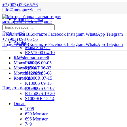
+7 (903) 093-65-56
info@motopuzzle.net
Email рассылка
Новости
Где искать?
Поделиться ВКонтакте
Facebook
Instagram
WhatsApp
Telegram
+7 (903) 093-65-56
Aprilia
Поделиться ВКонтакте
Facebook
Instagram
WhatsApp
Telegram
Mana 850 GT
RSV1000 04-10
BMW
Каталог запчастей
Мотоподбор
F650CS 00-05
Мотосервис
F650ST 96-03
Мотоэвакуатор
K1200S 03-08
Контакты
K1300R 07-15
K1300S 09-15
Продать мотоцикл
R1200GS 04-07
R1250GS 19-20
S1000RR 12-14
Ducati
1098
620 Monster
696 Monster
749