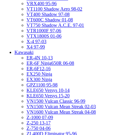
VRX400 95-96
VT1100 Shadow Aero 98-02
VT400 Shadow 97-08
VT600C Shadow 01-08
VT750 Shadow A.C.E. 97-01
VTR1000F 97-06
VTX1800S 01-06
X-4 97-03
X4 97-99
Kawasaki
ER-4N 10-13
ER-6F Ninja650R 06-08
ER-6F12-16
EX250 Ninja
EX300 Ninja
GPZ1100 95-98
KLE650 Versys 10-14
KLE650 Versys 15-20
VN1500 Vulcan Classic 96-99
VN1500 Vulcan Mean Streak 02-03
VN1600 Vulcan Mean Streak 04-08
Z-1000 07-09
Z-250 13-17
Z-750 04-06
ZL400D Eliminator 95-96