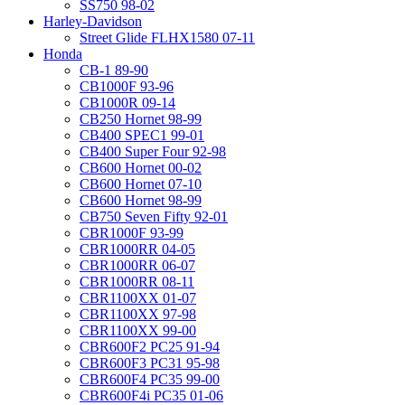
SS750 98-02
Harley-Davidson
Street Glide FLHX1580 07-11
Honda
CB-1 89-90
CB1000F 93-96
CB1000R 09-14
CB250 Hornet 98-99
CB400 SPEC1 99-01
CB400 Super Four 92-98
CB600 Hornet 00-02
CB600 Hornet 07-10
CB600 Hornet 98-99
CB750 Seven Fifty 92-01
CBR1000F 93-99
CBR1000RR 04-05
CBR1000RR 06-07
CBR1000RR 08-11
CBR1100XX 01-07
CBR1100XX 97-98
CBR1100XX 99-00
CBR600F2 PC25 91-94
CBR600F3 PC31 95-98
CBR600F4 PC35 99-00
CBR600F4i PC35 01-06