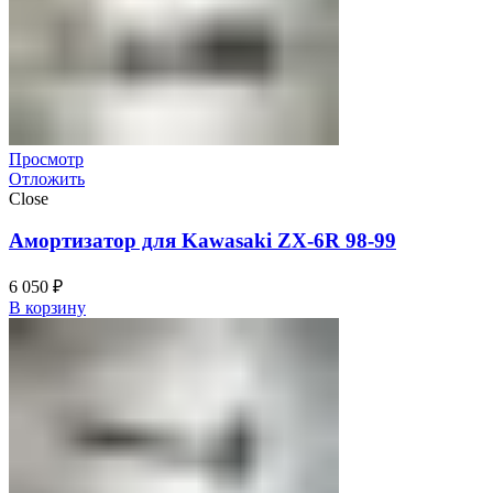
Просмотр
Отложить
Close
Амортизатор для Kawasaki ZX-6R 98-99
6 050
₽
В корзину