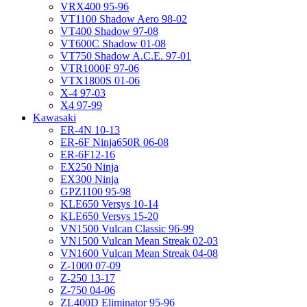
VRX400 95-96
VT1100 Shadow Aero 98-02
VT400 Shadow 97-08
VT600C Shadow 01-08
VT750 Shadow A.C.E. 97-01
VTR1000F 97-06
VTX1800S 01-06
X-4 97-03
X4 97-99
Kawasaki
ER-4N 10-13
ER-6F Ninja650R 06-08
ER-6F12-16
EX250 Ninja
EX300 Ninja
GPZ1100 95-98
KLE650 Versys 10-14
KLE650 Versys 15-20
VN1500 Vulcan Classic 96-99
VN1500 Vulcan Mean Streak 02-03
VN1600 Vulcan Mean Streak 04-08
Z-1000 07-09
Z-250 13-17
Z-750 04-06
ZL400D Eliminator 95-96