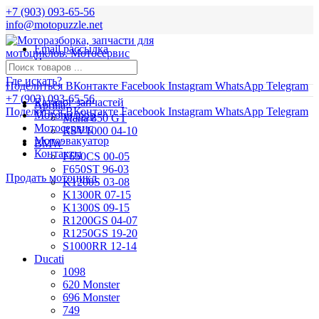
+7 (903) 093-65-56
info@motopuzzle.net
Email рассылка
Новости
Где искать?
Поделиться ВКонтакте
Facebook
Instagram
WhatsApp
Telegram
+7 (903) 093-65-56
Каталог запчастей
Aprilia
Поделиться ВКонтакте
Facebook
Instagram
WhatsApp
Telegram
Мотоподбор
Mana 850 GT
Мотосервис
RSV1000 04-10
Мотоэвакуатор
BMW
Контакты
F650CS 00-05
F650ST 96-03
Продать мотоцикл
K1200S 03-08
K1300R 07-15
K1300S 09-15
R1200GS 04-07
R1250GS 19-20
S1000RR 12-14
Ducati
1098
620 Monster
696 Monster
749