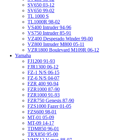
SV650 03-12
SV650 99-02
TL 1000 S
TL1000R 98-02
VS400 Intruder 94-96
VS750 Intruder 85-91
VZ400 Desperado Winder 99-00
VZ800 Intruder M800 05-11
VZR1800 Boulevard M109R 06-12
Yamaha
FJ1200 91-93
FJR1300 06-12
FZ-1 N/S 06-15
FZ-6 N/S 04-07
FZR 400 90-94
FZR1000 87-90
FZR1000 91-93
FZR750 Genesis 87-90
FZS1000 Fazer 01-05
FZS600 98-01
MT-01 05-09
MT-09 14-17
TDM850 96-01
TRX850 95-00
VMX12 V-max 88-07