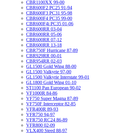
CBR1100XX 99-00
CBR600F2 PC25 91-94
CBR600F3 PC31 95-98
CBR600F4 PC35 99-00
CBR600F4i PC35 01-06
CBR600RR 03-04
CBR600RR 05-06
CBR600RR 07-12
CBR600RR 13-18
CBR750F Hurricane 87-89
CBR929RR 00-01
CBR954RR 02-03
GL1500 Gold Wing 88-00
GL1500 Valkyrie 97-00
GL1500 Valkyrie Interstate 99-01
GL1800 Gold Wing 01-10
ST1100 Pan European 90-02
VF1000R 84-86
VF750 Super Magna 87-89
VF750F Interceptor 82-85
VFR400R 89-93
VFR750 94-97
VFR750 RC24 86-89
VFR800 02-09
VLX400 Steed 88-97