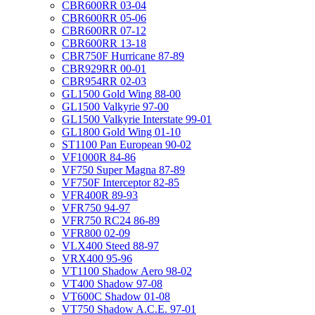
CBR600RR 03-04
CBR600RR 05-06
CBR600RR 07-12
CBR600RR 13-18
CBR750F Hurricane 87-89
CBR929RR 00-01
CBR954RR 02-03
GL1500 Gold Wing 88-00
GL1500 Valkyrie 97-00
GL1500 Valkyrie Interstate 99-01
GL1800 Gold Wing 01-10
ST1100 Pan European 90-02
VF1000R 84-86
VF750 Super Magna 87-89
VF750F Interceptor 82-85
VFR400R 89-93
VFR750 94-97
VFR750 RC24 86-89
VFR800 02-09
VLX400 Steed 88-97
VRX400 95-96
VT1100 Shadow Aero 98-02
VT400 Shadow 97-08
VT600C Shadow 01-08
VT750 Shadow A.C.E. 97-01