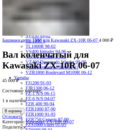
GSX-R750 08-10
GSX-R750 SRAD 96-97
GSX-R750 SRAD 98-99
GSX-R750 W 92-95
SV400 98-02
SV650 03-12
SV650 99-02
Башмаки цепи ГРМ для Kawasaki ZX-10R 06-07
4 000
₽
TL 1000 S
TL1000R 98-02
VS400 Intruder 94-96
Вал коленчатый для
VS750 Intruder 85-91
VZ400 Desperado Winder 99-00
Kawasaki ZX-10R 06-07
VZ800 Intruder M800 05-11
VZR1800 Boulevard M109R 06-12
Yamaha
45 000
₽
FJ1200 91-93
FJR1300 06-12
Состояние хорошее.
FZ-1 N/S 06-15
FZ-6 N/S 04-07
1 в наличии
FZR 400 90-94
FZR1000 87-90
В корзину
FZR1000 91-93
Отложить
FZR750 Genesis 87-90
Категории:
Kawasaki
,
ZX-10R 06-07
FZS1000 Fazer 01-05
Поделиться
FZS600 98-01