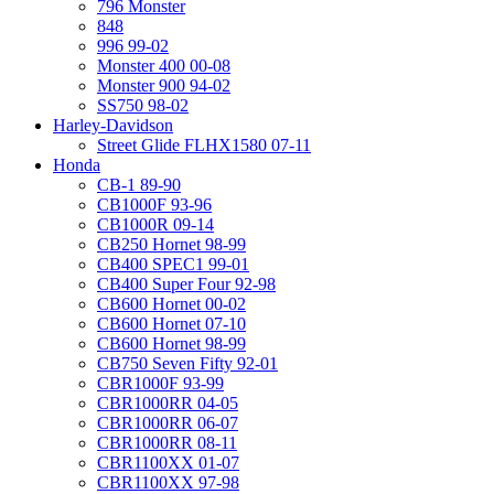
796 Monster
848
996 99-02
Monster 400 00-08
Monster 900 94-02
SS750 98-02
Harley-Davidson
Street Glide FLHX1580 07-11
Honda
CB-1 89-90
CB1000F 93-96
CB1000R 09-14
CB250 Hornet 98-99
CB400 SPEC1 99-01
CB400 Super Four 92-98
CB600 Hornet 00-02
CB600 Hornet 07-10
CB600 Hornet 98-99
CB750 Seven Fifty 92-01
CBR1000F 93-99
CBR1000RR 04-05
CBR1000RR 06-07
CBR1000RR 08-11
CBR1100XX 01-07
CBR1100XX 97-98