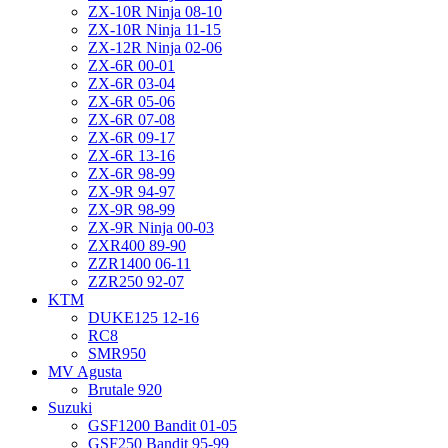
ZX-10R Ninja 08-10
ZX-10R Ninja 11-15
ZX-12R Ninja 02-06
ZX-6R 00-01
ZX-6R 03-04
ZX-6R 05-06
ZX-6R 07-08
ZX-6R 09-17
ZX-6R 13-16
ZX-6R 98-99
ZX-9R 94-97
ZX-9R 98-99
ZX-9R Ninja 00-03
ZXR400 89-90
ZZR1400 06-11
ZZR250 92-07
KTM
DUKE125 12-16
RC8
SMR950
MV Agusta
Brutale 920
Suzuki
GSF1200 Bandit 01-05
GSF250 Bandit 95-99