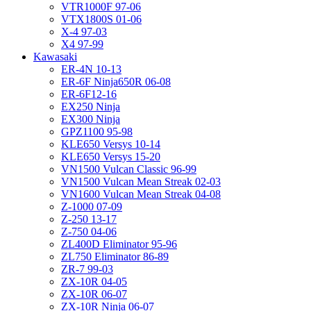
VTR1000F 97-06
VTX1800S 01-06
X-4 97-03
X4 97-99
Kawasaki
ER-4N 10-13
ER-6F Ninja650R 06-08
ER-6F12-16
EX250 Ninja
EX300 Ninja
GPZ1100 95-98
KLE650 Versys 10-14
KLE650 Versys 15-20
VN1500 Vulcan Classic 96-99
VN1500 Vulcan Mean Streak 02-03
VN1600 Vulcan Mean Streak 04-08
Z-1000 07-09
Z-250 13-17
Z-750 04-06
ZL400D Eliminator 95-96
ZL750 Eliminator 86-89
ZR-7 99-03
ZX-10R 04-05
ZX-10R 06-07
ZX-10R Ninja 06-07