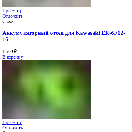
Просмотр
Отложить
Close
Аккумуляторный отсек для Kawasaki ER-6F12-
16г.
1 500
₽
В корзину
Просмотр
Отложить