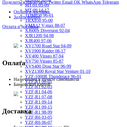
Поделиться ВКонтакте
Twitter
Email
OK
WhatsApp
Telegram
MT-01 05-09
MT-09 14-17
Оплата и доставка
TDM850 96-01
Задать вопрос
TRX850 95-00
VMX12 V-max 88-07
Оплата и доставка
XJ600S Diversion 92-04
XJR1200 94-98
XJR400 97-06
XV1700 Road Star 04-09
XV1900 Raider 08-17
XV400 Virago 87-94
XV750 Virago 85-87
Оплата
XVS400 Drag Star 96-99
XVZ1300 Royal Star Venture 01-10
YZF-1000R Thunderace 96-01
Наличными в пункте самовывоза
YZF-R1 00-01
Банковской картой
YZF-R1 02-03
YZF-R1 04-06
YZF-R1 07-08
YZF-R1 09-14
YZF-R1 09-15
Доставка
YZF-R1 98-99
YZF-R6 03-05
YZF-R6 06-07