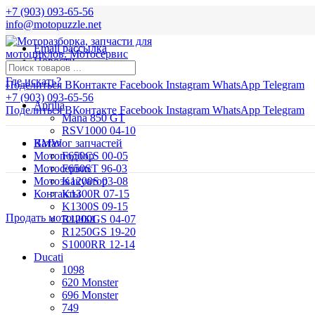
+7 (903) 093-65-56
info@motopuzzle.net
Email рассылка
Новости
Где искать?
Поделиться ВКонтакте
Facebook
Instagram
WhatsApp
Telegram
+7 (903) 093-65-56
Aprilia
Поделиться ВКонтакте
Facebook
Instagram
WhatsApp
Telegram
Mana 850 GT
RSV1000 04-10
BMW
Каталог запчастей
Мотоподбор
F650CS 00-05
Мотосервис
F650ST 96-03
Мотоэвакуатор
K1200S 03-08
Контакты
K1300R 07-15
K1300S 09-15
Продать мотоцикл
R1200GS 04-07
R1250GS 19-20
S1000RR 12-14
Ducati
1098
620 Monster
696 Monster
749