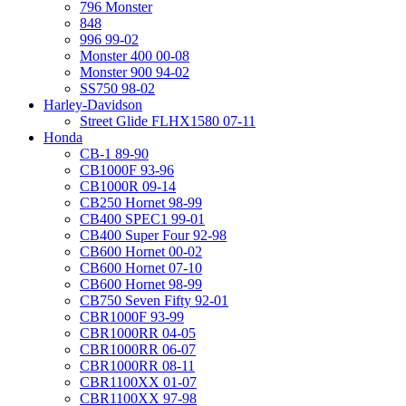
796 Monster
848
996 99-02
Monster 400 00-08
Monster 900 94-02
SS750 98-02
Harley-Davidson
Street Glide FLHX1580 07-11
Honda
CB-1 89-90
CB1000F 93-96
CB1000R 09-14
CB250 Hornet 98-99
CB400 SPEC1 99-01
CB400 Super Four 92-98
CB600 Hornet 00-02
CB600 Hornet 07-10
CB600 Hornet 98-99
CB750 Seven Fifty 92-01
CBR1000F 93-99
CBR1000RR 04-05
CBR1000RR 06-07
CBR1000RR 08-11
CBR1100XX 01-07
CBR1100XX 97-98