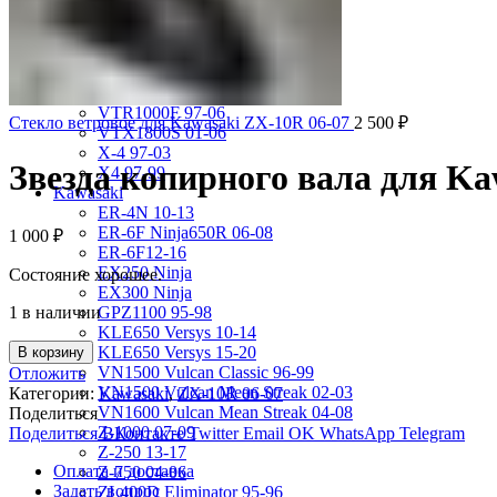
VRX400 95-96
VT1100 Shadow Aero 98-02
VT400 Shadow 97-08
VT600C Shadow 01-08
VT750 Shadow A.C.E. 97-01
VTR1000F 97-06
Стекло ветровое для Kawasaki ZX-10R 06-07
2 500
₽
VTX1800S 01-06
X-4 97-03
Звезда копирного вала для Ka
X4 97-99
Kawasaki
ER-4N 10-13
ER-6F Ninja650R 06-08
1 000
₽
ER-6F12-16
EX250 Ninja
Состояние хорошее.
EX300 Ninja
1 в наличии
GPZ1100 95-98
KLE650 Versys 10-14
KLE650 Versys 15-20
В корзину
VN1500 Vulcan Classic 96-99
Отложить
VN1500 Vulcan Mean Streak 02-03
Категории:
Kawasaki
,
ZX-10R 06-07
VN1600 Vulcan Mean Streak 04-08
Поделиться
Z-1000 07-09
Поделиться ВКонтакте
Twitter
Email
OK
WhatsApp
Telegram
Z-250 13-17
Оплата и доставка
Z-750 04-06
Задать вопрос
ZL400D Eliminator 95-96