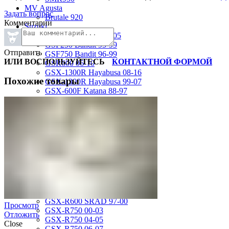
MV Agusta
Задать вопрос
Brutale 920
Комментарии
Suzuki
GSF1200 Bandit 01-05
GSF250 Bandit 95-99
Отправить
GSF750 Bandit 96-99
ИЛИ ВОСПОЛЬЗУЙТЕСЬ
КОНТАКТНОЙ ФОРМОЙ
GSR600 06-10
GSX-1300R Hayabusa 08-16
Похожие товары
GSX-1300R Hayabusa 99-07
GSX-600F Katana 88-97
GSX-R1000 01-02
GSX-R1000 03-04
GSX-R1000 05-06
GSX-R1000 07-08
GSX-R1000 09-16
GSX-R1100 93-98
GSX-R400 90-95
GSX-R600 01-03
GSX-R600 04-05
GSX-R600 06-07
GSX-R600 11-16
GSX-R600 SRAD 97-00
Просмотр
GSX-R750 00-03
Отложить
GSX-R750 04-05
Close
GSX-R750 06-07