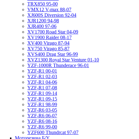
TRX850 95-00
VMX12 V-max 88-07
XJ600S Diversion 92-04
XJR1200 94-98
XJR400 97-06
XV1700 Road Star 04-09
XV1900 Raider 08-17
XV400 Virago 87-94
XV750 Virago 85-87
XVS400 Drag Star 96-99
XVZ1300 Royal Star Venture 01-10
YZF-1000R Thunderace 96-01
YZF-R1 00-01
YZF-R1 02-03
YZF-R1 04-06
YZF-R1 07-08
YZF-R1 09-14
YZF-R1 09-15
YZF-R1 98-99
YZF-R6 03-05
YZF-R6 06-07
YZF-R6 08-16
YZF-R6 99-00
YZF600 Thundrcat 97-07
Моторезина Б/У