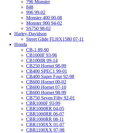
796 Monster
848
996 99-02
Monster 400 00-08
Monster 900 94-02
SS750 98-02
Harley-Davidson
Street Glide FLHX1580 07-11
Honda
CB-1 89-90
CB1000F 93-96
CB1000R 09-14
CB250 Hornet 98-99
CB400 SPEC1 99-01
CB400 Super Four 92-98
CB600 Hornet 00-02
CB600 Hornet 07-10
CB600 Hornet 98-99
CB750 Seven Fifty 92-01
CBR1000F 93-99
CBR1000RR 04-05
CBR1000RR 06-07
CBR1000RR 08-11
CBR1100XX 01-07
CBR1100XX 97-98