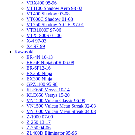
VRX400 95-96
VT1100 Shadow Aero 98-02
VT400 Shadow 97-08
VT600C Shadow 01-08
VT750 Shadow A.C.E. 97-01
VTR1000F 97-06
VTX1800S 01-06
X-4 97-03
X4 97-99
Kawasaki
ER-4N 10-13
ER-6F Ninja650R 06-08
ER-6F12-16
EX250 Ninja
EX300 Ninja
GPZ1100 95-98
KLE650 Versys 10-14
KLE650 Versys 15-20
VN1500 Vulcan Classic 96-99
VN1500 Vulcan Mean Streak 02-03
VN1600 Vulcan Mean Streak 04-08
Z-1000 07-09
Z-250 13-17
Z-750 04-06
ZL400D Eliminator 95-96