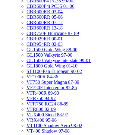
CBR600F4 PC35 99-00
CBR600F4i PC35 01-06
CBR600RR 03-04
CBR600RR 05-06
CBR600RR 07-12
CBR600RR 13-18
CBR750F Hurricane 87-89
CBR929RR 00-01
CBR954RR 02-03
GL1500 Gold Wing 88-00
GL1500 Valkyrie 97-00
GL1500 Valkyrie Interstate 99-01
GL1800 Gold Wing 01-10
ST1100 Pan European 90-02
VF1000R 84-86
VF750 Super Magna 87-89
VF750F Interceptor 82-85
VFR400R 89-93
VFR750 94-97
VFR750 RC24 86-89
VFR800 02-09
VLX400 Steed 88-97
VRX400 95-96
VT1100 Shadow Aero 98-02
VT400 Shadow 97-08