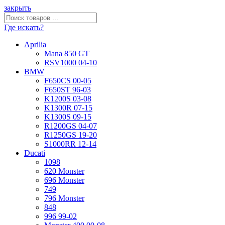
закрыть
Где искать?
Aprilia
Mana 850 GT
RSV1000 04-10
BMW
F650CS 00-05
F650ST 96-03
K1200S 03-08
K1300R 07-15
K1300S 09-15
R1200GS 04-07
R1250GS 19-20
S1000RR 12-14
Ducati
1098
620 Monster
696 Monster
749
796 Monster
848
996 99-02