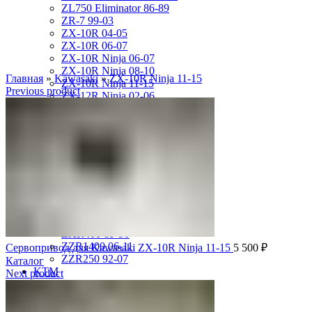
ZL750 Eliminator 86-89
ZR-7 99-03
ZX-10R 04-05
ZX-10R 06-07
ZX-10R Ninja 06-07
ZX-10R Ninja 08-10
Главная
»
Kawasaki
»
ZX-10R Ninja 11-15
ZX-10R Ninja 11-15
Previous product
ZX-12R Ninja 02-06
ZX-6R 00-01
ZX-6R 03-04
ZX-6R 05-06
ZX-6R 07-08
ZX-6R 09-17
ZX-6R 13-16
ZX-6R 98-99
ZX-9R 94-97
ZX-9R 98-99
ZX-9R Ninja 00-03
ZXR400 89-90
ZZR1400 06-11
Сервопривод для Kawasaki ZX-10R Ninja 11-15
5 500
₽
ZZR250 92-07
Каталог
KTM
Next product
DUKE125 12-16
RC8
SMR950