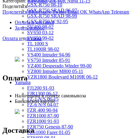
Категории:
Kawasaki
,
ZX-10R Ninja 11-15
GSX-R750 08-10
Поделиться
GSX-R750 SRAD 96-97
Поделиться ВКонтакте
Twitter
Email
OK
WhatsApp
Telegram
GSX-R750 SRAD 98-99
GSX-R750 W 92-95
Оплата и доставка
SV400 98-02
Задать вопрос
SV650 03-12
SV650 99-02
Оплата и доставка
TL 1000 S
TL1000R 98-02
VS400 Intruder 94-96
VS750 Intruder 85-91
VZ400 Desperado Winder 99-00
VZ800 Intruder M800 05-11
Оплата
VZR1800 Boulevard M109R 06-12
Yamaha
FJ1200 91-93
FJR1300 06-12
Наличными в пункте самовывоза
FZ-1 N/S 06-15
Банковской картой
FZ-6 N/S 04-07
FZR 400 90-94
FZR1000 87-90
FZR1000 91-93
FZR750 Genesis 87-90
Доставка
FZS1000 Fazer 01-05
FZS600 98-01