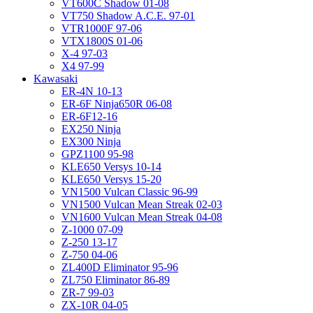
VT600C Shadow 01-08
VT750 Shadow A.C.E. 97-01
VTR1000F 97-06
VTX1800S 01-06
X-4 97-03
X4 97-99
Kawasaki
ER-4N 10-13
ER-6F Ninja650R 06-08
ER-6F12-16
EX250 Ninja
EX300 Ninja
GPZ1100 95-98
KLE650 Versys 10-14
KLE650 Versys 15-20
VN1500 Vulcan Classic 96-99
VN1500 Vulcan Mean Streak 02-03
VN1600 Vulcan Mean Streak 04-08
Z-1000 07-09
Z-250 13-17
Z-750 04-06
ZL400D Eliminator 95-96
ZL750 Eliminator 86-89
ZR-7 99-03
ZX-10R 04-05