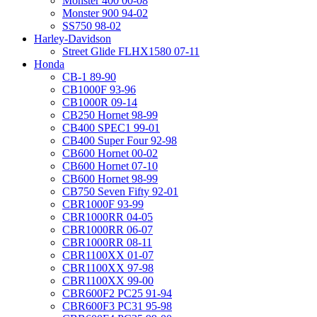
Monster 400 00-08
Monster 900 94-02
SS750 98-02
Harley-Davidson
Street Glide FLHX1580 07-11
Honda
CB-1 89-90
CB1000F 93-96
CB1000R 09-14
CB250 Hornet 98-99
CB400 SPEC1 99-01
CB400 Super Four 92-98
CB600 Hornet 00-02
CB600 Hornet 07-10
CB600 Hornet 98-99
CB750 Seven Fifty 92-01
CBR1000F 93-99
CBR1000RR 04-05
CBR1000RR 06-07
CBR1000RR 08-11
CBR1100XX 01-07
CBR1100XX 97-98
CBR1100XX 99-00
CBR600F2 PC25 91-94
CBR600F3 PC31 95-98