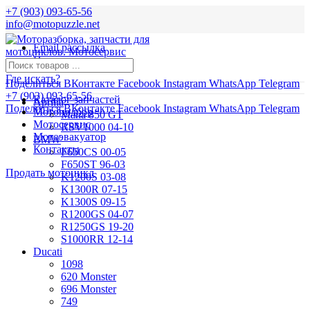
+7 (903) 093-65-56
info@motopuzzle.net
Email рассылка
Новости
Где искать?
Поделиться ВКонтакте
Facebook
Instagram
WhatsApp
Telegram
+7 (903) 093-65-56
Каталог запчастей
Aprilia
Поделиться ВКонтакте
Facebook
Instagram
WhatsApp
Telegram
Мотоподбор
Mana 850 GT
Мотосервис
RSV1000 04-10
Мотоэвакуатор
BMW
Контакты
F650CS 00-05
F650ST 96-03
Продать мотоцикл
K1200S 03-08
K1300R 07-15
K1300S 09-15
R1200GS 04-07
R1250GS 19-20
S1000RR 12-14
Ducati
1098
620 Monster
696 Monster
749