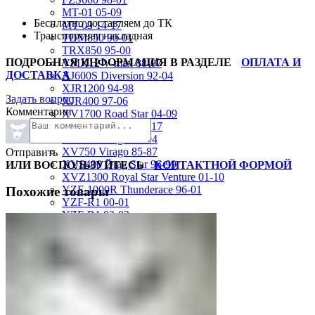
MT-01 05-09
Бесплатно доставляем до ТК
MT-09 14-17
Транспортная накладная
TDM850 96-01
TRX850 95-00
ПОДРОБНАЯ ИНФОРМАЦИЯ В РАЗДЕЛЕ
ОПЛАТА И
VMX12 V-max 88-07
ДОСТАВКА
XJ600S Diversion 92-04
XJR1200 94-98
Задать вопрос
XJR400 97-06
Комментарии
XV1700 Road Star 04-09
XV1900 Raider 08-17
XV400 Virago 87-94
XV750 Virago 85-87
Отправить
XVS400 Drag Star 96-99
ИЛИ ВОСПОЛЬЗУЙТЕСЬ
КОНТАКТНОЙ ФОРМОЙ
XVZ1300 Royal Star Venture 01-10
YZF-1000R Thunderace 96-01
Похожие товары
YZF-R1 00-01
YZF-R1 02-03
YZF-R1 04-06
YZF-R1 07-08
YZF-R1 09-14
YZF-R1 09-15
YZF-R1 98-99
YZF-R6 03-05
YZF-R6 06-07