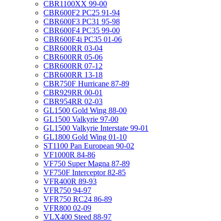
CBR1100XX 99-00
CBR600F2 PC25 91-94
CBR600F3 PC31 95-98
CBR600F4 PC35 99-00
CBR600F4i PC35 01-06
CBR600RR 03-04
CBR600RR 05-06
CBR600RR 07-12
CBR600RR 13-18
CBR750F Hurricane 87-89
CBR929RR 00-01
CBR954RR 02-03
GL1500 Gold Wing 88-00
GL1500 Valkyrie 97-00
GL1500 Valkyrie Interstate 99-01
GL1800 Gold Wing 01-10
ST1100 Pan European 90-02
VF1000R 84-86
VF750 Super Magna 87-89
VF750F Interceptor 82-85
VFR400R 89-93
VFR750 94-97
VFR750 RC24 86-89
VFR800 02-09
VLX400 Steed 88-97