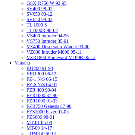
GSX-R750 W 92-95
SV400 98-02
SV650 03-12
SV650 99-02
TL 1000 S
TL1000R 98-02
VS400 Intruder 94-96
VS750 Intruder 85-91
VZ400 Desperado Winder 99-00
VZ800 Intruder M800 05-11
VZR1800 Boulevard M109R 06-12
Yamaha
FJ1200 91-93
FJR1300 06-12
FZ-1 N/S 06-15
FZ-6 N/S 04-07
FZR 400 90-94
FZR1000 87-90
FZR1000 91-93
FZR750 Genesis 87-90
FZS1000 Fazer 01-05
FZS600 98-01
MT-01 05-09
MT-09 14-17
TDM850 96-01